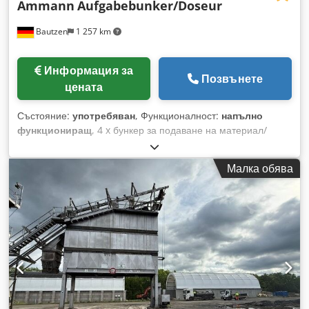
Ammann
Aufgabebunker/Doseur
Bautzen
1 257 km
Информация за
Позвънете
цената
Състояние:
употребяван
, Функционалност:
напълно
функциониращ
, 4 x бункер за подаване на материал/
дозатор -изходящ конвейер -транспортен/предавателен
конвейер -електрическа инсталация, ако има такава
Малка обява
Credpfx Aozq S Hushtof