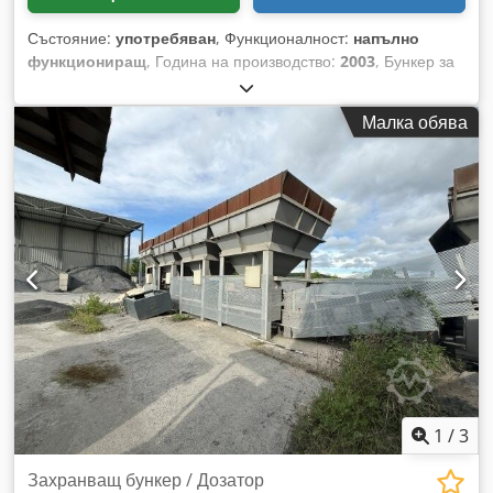
Състояние:
употребяван
, Функционалност:
напълно
функциониращ
, Година на производство:
2003
, Бункер за
подаване на материали Csdszq S Hzspfx Ahtjrf
-Конструкция -Решетъчна платформа -Транспортна лента
Малка обява
за изхвърляне/прехвърляне -Конвейерна лента
1
/
3
Захранващ бункер / Дозатор