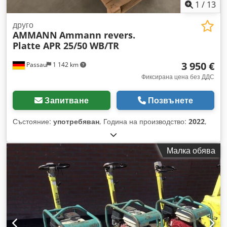
1
/
13
друго
AMMANN
Ammann revers.
Platte APR 25/50 WB/TR
3 950 €
Passau
1 142 km
Фиксирана цена без ДДС
Запитване
Позвънете
Състояние:
употребяван
, Година на производство:
2022
,
Малка обява