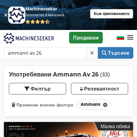
Machineseeker
Към приложението
Безплатно в магазина
Продавам
Търсене
Употребявани Ammann Av 26
(33)
Филтър
Релевантност
Ammann
Премахни всички филтри
Малка обява