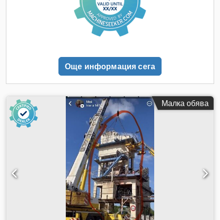
на доставката: 1 европалет с 1 мотор.
Още информация сега
Малка обява