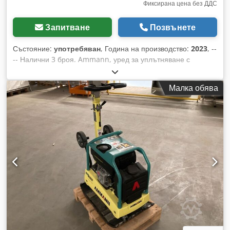
Фиксирана цена без ДДС
Запитване
Позвънете
Състояние:
употребяван
, Година на производство:
2023
, --
-- Налични 3 броя. Ammann, уред за уплътняване с
обратен ход, модел APR 40/60 Инв. номер: 100563147
Година на производство: 2023 Ammann, уред за
Малка обява
уплътняване с обратен ход, модел APR 40/60 Инв. номер:
100563148 Cedpfx Ahezkzzbetsrf Година на производство:
2023 Данни: Двигател: Hatz / дизел Тегло на машината: 284
кг Ширина на уплътняване: 600 мм