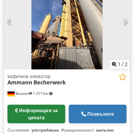
1
/
2
кофичков елеватор
Ammann
Becherwerk
Bautzen
1 257 km
Информация за
Позвънете
цената
Състояние:
употребяван
, Функционалност:
напълно