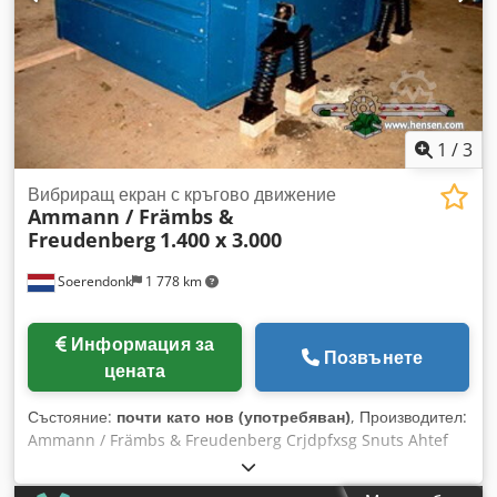
1
/
3
Вибриращ екран с кръгово движение
Ammann / Främbs &
Freudenberg
1.400 x 3.000
Soerendonk
1 778 km
Информация за
Позвънете
цената
Състояние:
почти като нов (употребяван)
, Производител:
Ammann / Främbs & Freudenberg Crjdpfxsg Snuts Ahtef
Размери: 1.400 x 3.000 Включва: – Задвижване – Кардани –
Амортисьорни елементи Ситовата машина е ремонтирана,