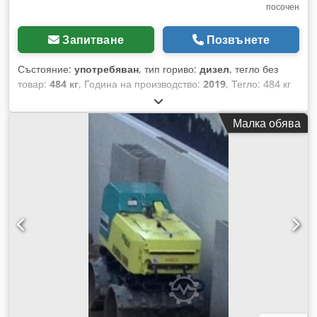
посочен
Запитване
Позвънете
Състояние:
употребяван
, тип гориво:
дизел
, тегло без
товар:
484 кг
, Година на производство:
2019
, Тегло: 484 кг
Ударна сила: 59 kN Дизелов двигател, 1 цилиндър, Hatz
(1b40) Движение напред/назад. Електрически старт. Cedpfx
Малка обява
Ahsxw H Hcjterf Ширина на плочата: 60 см Цена за брой:
3400 евро, без ДДС Наличност: няколко броя!