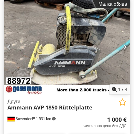
Малка обява
доставка по целия свят!
1
/
4
Други
Ammann
AVP 1850 Rüttelplatte
1 000 €
Bovenden
1 531 km
Фиксирана цена без ДДС