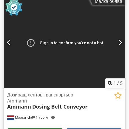
Малка обява
пясъкоструйно обработена и боядисана.
1
/
5
Дозиращ лентов транспортьор
Ammann
Ammann
Dosing Belt Conveyor
Maastricht
1 750 km