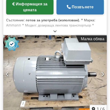
Информация за
Позвънете
цената
Състояние:
готов за употреба (използван)
, * Марка:
Ammann * Модел: дозираща лентова транспортьор *
Дължина A-A: 1700 мм Crodoywm I Njpfx Ahtof * Ширина
на лентата: 650 мм * Задвижване: 1,5 kW редуктор * На
Малка обява
склад: 6 броя.
1
/
6