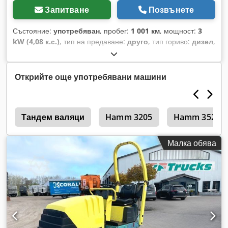
Запитване
Позвънете
Състояние:
употребяван
, пробег:
1 001 км
, мощност:
3
kW (4,08 к.с.)
, тип на предаване:
друго
, тип гориво:
дизел
,
цвят:
жълт
, тегло без товар:
111 кг
, първа регистрация:
01/2006
, Година на производство:
2006
, кабина на
шофьора:
друго
, Местоположение на превозното
Открийте още употребявани машини
средство: Бовенден, Дизелов двигател Hatz! ДАННИ ЗА
АКСЕСОАРИТЕ БЕЗ ГАРАНЦИЯ, промени, междинна
продажба и грешки са възможни! Codpfoxy Sw Sox Ahtjrf
к
Тандем валяци
Hamm 3205
Hamm 3520
Малка обява