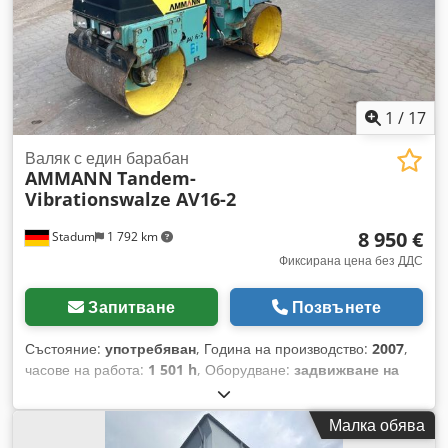
1
/
17
Валяк с един барабан
AMMANN
Tandem-
Vibrationswalze AV16-2
8 950 €
Stadum
1 792 km
Фиксирана цена без ДДС
Запитване
Позвънете
Състояние:
употребяван
, Година на производство:
2007
,
часове на работа:
1 501 h
, Оборудване:
задвижване на
всички колела
, Номер на склад: 5806 Ammann тандемна
вибрационна седлова валяк, модел AV16-2 ---- *
Малка обява
Производител: Ammann * Модел: AV16-2 * Година на