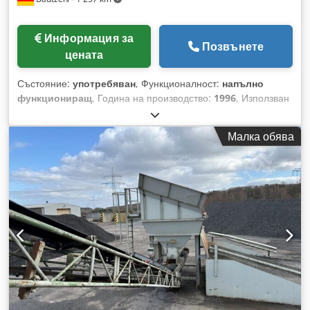
Информация за
Позвънете
цената
Състояние:
употребяван
, Функционалност:
напълно
функциониращ
, Година на производство:
1996
, Използван
бункер за съхранение на материали -Изходящ конвейер
-Транспортна лента Credpfozq S Avex Ahtsf
Малка обява