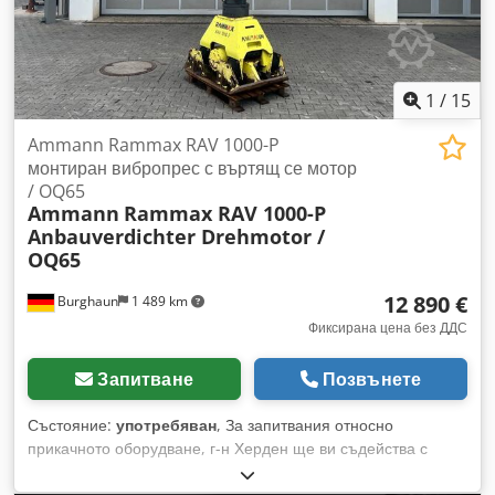
Произведено в Германия Приложение: • уплътняване на
павета • полагане на настилки • пътно строителство •
уплътняване на почва и основа • изкопи и основи
Състояние: Машината е използвана, напълно
комплектована. Двигател HATZ – издръжлив и ценен
1
/
15
дизелов агрегат.
Ammann Rammax RAV 1000-P
монтиран вибропрес с въртящ се мотор
/ OQ65
Ammann
Rammax RAV 1000-P
Anbauverdichter Drehmotor /
OQ65
12 890 €
Burghaun
1 489 km
Фиксирана цена без ДДС
Запитване
Позвънете
Състояние:
употребяван
, За запитвания относно
прикачното оборудване, г-н Херден ще ви съдейства с
удоволствие (на тел.). Ammann Rammax RAV 1000-P
прикачен уплътнител / включително OilQuick OQ65 /