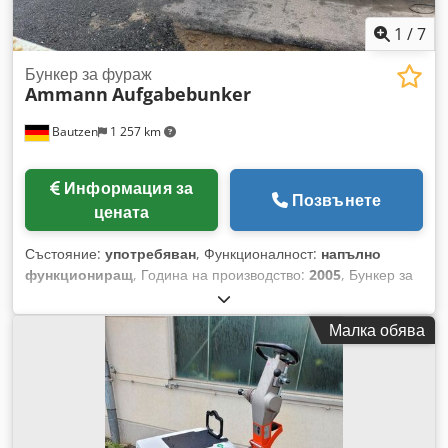
1
/
7
Бункер за фураж
Ammann
Aufgabebunker
Bautzen
1 257 km
Информация за
Позвънете
цената
Състояние:
употребяван
, Функционалност:
напълно
функциониращ
, Година на производство:
2005
, Бункер за
зареждане Решетъчна платформа Изваждащ конвейер
Транспортна лента, 12 м, с ширина на лентата 650 мм.
Малка обява
Cjdpezq Szrjfx Ahtjrf