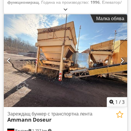
функциониращ
, Година на производство:
1996
, Елеватор/
Верижно транспортьорно устройство Codszq S Daepfx
Ahtjrf Приложение: за транспортиране на насипни
Малка обява
материали с дистанционно управление Височина: 26 м
1
/
3
Зареждащ бункер с транспортна лента
Ammann
Doseur
Bautzen
1 257 km