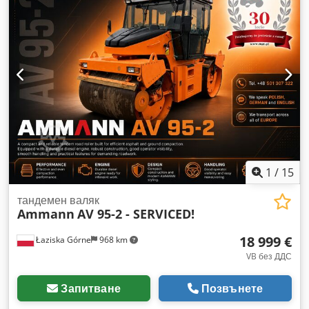
1
/
15
тандемен валяк
Ammann
AV 95-2 - SERVICED!
18 999 €
Łaziska Górne
968 km
VB без ДДС
Запитване
Позвънете