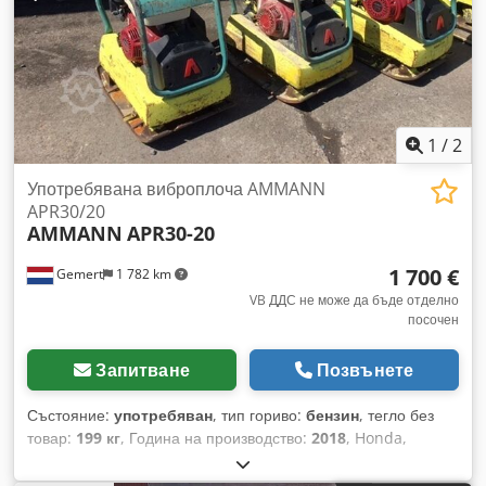
1
/
2
Употребявана виброплоча AMMANN
APR30/20
AMMANN
APR30-20
1 700 €
Gemert
1 782 km
VB ДДС не може да бъде отделно
посочен
Запитване
Позвънете
Състояние:
употребяван
, тип гориво:
бензин
, тегло без
товар:
199 кг
, Година на производство:
2018
, Honda,
бензинов двигател. Ръчно стартиране. Cedoxw H Hvopfx
Ahterf Тегло: 199 кг. Ударна сила: 30 kN. Ширина на