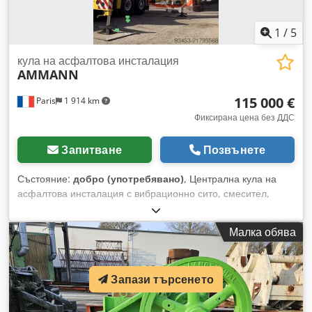
1
/
5
кула на асфалтова инсталация
AMMANN
115 000 €
Paris
1 914 km
Фиксирана цена без ДДС
Запитване
Позвънете
Състояние:
добро (употребявано)
, Централна кула на
асфалтова инсталация с вибрационно сито, смесител,
кофовидни елеватори... Капацитет: 160 тона/час Cedpfx
Ahoy Hf Dustorf
Малка обява
Запази търсенето