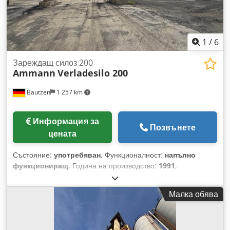
1
/
6
Зареждащ силоз 200
Ammann
Verladesilo 200
Bautzen
1 257 km
Информация за
Позвънете
цената
Състояние:
употребяван
, Функционалност:
напълно
функциониращ
, Година на производство:
1991
,
Използвана разтоварваща система Производител: Ulrich
Общ обем: 200 тона - Конвейерна система с кофи
Малка обява
Crsdpfxszq S Ews Ahtsf - Повдигащо устройство с лебедка -
Електрическа инсталация