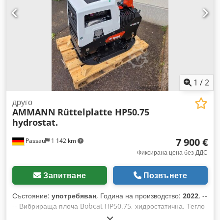
1
/
2
друго
AMMANN
Rüttelplatte HP50.75
hydrostat.
7 900 €
Passau
1 142 km
Фиксирана цена без ДДС
Запитване
Позвънете
Състояние:
употребяван
, Година на производство:
2022
, --
-- Вибрираща плоча Bobcat HP50.75, хидростатична. Тегло
на машината: 350 кг Дължина на основната плоча: 450 мм