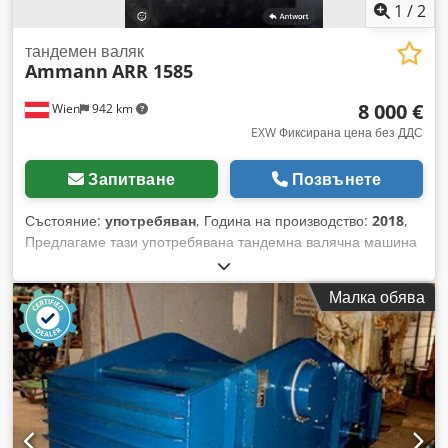
1
/
2
тандемен валяк
Ammann
ARR 1585
8 000 €
Wien
942 km
EXW Фиксирана цена без ДДС
Запитване
Позвънете
Състояние:
употребяван
, Година на производство:
2018
,
Предлагаме тази употребявана тандемна валячна машина
Ammann ARR 1585, произведена през 2018 г. Тип: ARR
1585 Сериен номер: 558D063 Работно тегло: 1395 кг
Малка обява
Максимално тегло: 1405 кг Номинална мощност: 13,2 kW
Cedpfx Aezddcpohtjrf Година на производство: 2018 Ако
имате въпроси или се нуждаете от допълнителна
информация, не се колебайте да ни пишете или да се
обадите.