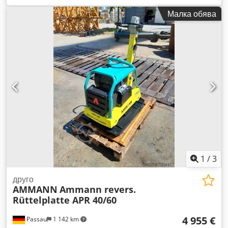
Дължина на машината: 900 мм Дължина на машината с
Малка обява
дръжка: 1600 мм Височина на машината: 820 мм Височина
на дръжката (в работно положение): 1000 мм Височина на
дръжката (при транспортиране): 1500 мм Ширина на
машината: 450/600/750 мм Двигател: Hatz Supra 1D50S
Гориво: Дизел Мощност на двигателя при обороти в
минута: 7 kW при 3200 Максимална честота на вибрациите:
70 Hz Максимална центробежна сила: 50 kN Credpfszkz
Tkox Ahtef Преодолима наклоненост: 36 % Амплитуда: 1,7
мм
1
/
3
друго
AMMANN
Ammann revers.
Rüttelplatte APR 40/60
4 955 €
Passau
1 142 km