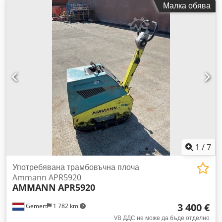
Малка обява
плочата: 50 см. Движение напред/назад. Цена: 1700 евро,
без ДДС. Налични няколко броя!
1
/
7
Употребявана трамбовъчна плоча
Ammann APR5920
AMMANN
APR5920
3 400 €
Gemert
1 782 km
VB ДДС не може да бъде отделно