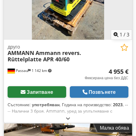
мм
1
/
3
друго
AMMANN
Ammann revers.
Rüttelplatte APR 40/60
4 955 €
Passau
1 142 km
Фиксирана цена без ДДС
Запитване
Позвънете
Състояние:
употребяван
, Година на производство:
2023
, --
-- Налични 3 броя. Ammann, уред за уплътняване с
обратен ход, модел APR 40/60 Инв. номер: 100563147
Dodpfezkzzbex Adxekr Година на производство: 2023
Малка обява
Ammann, уред за уплътняване с обратен ход, модел APR