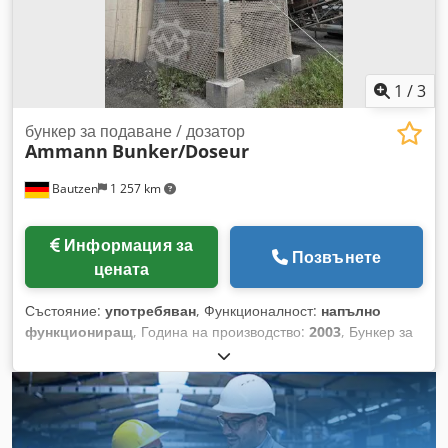
уплътняване на павета • полагане на настилки • пътно
строителство • уплътняване на почва и основа • изкопи и
основи Състояние: Машината е използвана, напълно
комплектована. Двигател HATZ – издръжлив и ценен
дизелов агрегат. Dksdpsy Sifysfx Adxer
1
/
3
бункер за подаване / дозатор
Ammann
Bunker/Doseur
Bautzen
1 257 km
Информация за
Позвънете
цената
Състояние:
употребяван
, Функционалност:
напълно
функциониращ
, Година на производство:
2003
, Бункер за
подаване на материали -Конструкция -Решетъчна
платформа -Транспортна лента за изхвърляне/
прехвърляне Djdszq S Hzjpfx Adxekr -Конвейерна лента