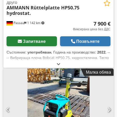
друго
AMMANN
Rüttelplatte HP50.75
hydrostat.
7 900 €
Passau
1 142 km
Фиксирана цена без ДДС
Запитване
Позвънете
Състояние:
употребяван
, Година на производство:
2022
, --
-- Вибрираща плоча Bobcat HP50.75, хидростатична. Тегло
на машината: 350 кг Дължина на основната плоча: 450 мм
Дължина на машината: 900 мм Дължина на машината с
Малка обява
дръжка: 1600 мм Височина на машината: 820 мм Височина
на дръжката (в работно положение): 1000 мм Височина на
дръжката (при транспортиране): 1500 мм Ширина на
машината: 450/600/750 мм Двигател: Hatz Supra 1D50S
Гориво: Дизел Мощност на двигателя при обороти в
минута: 7 kW при 3200 Максимална честота на вибрациите:
70 Hz Максимална центробежна сила: 50 kN Преодолима
наклоненост: 36 % Dkodpfxjzkz Tks Adxjr Амплитуда: 1,7