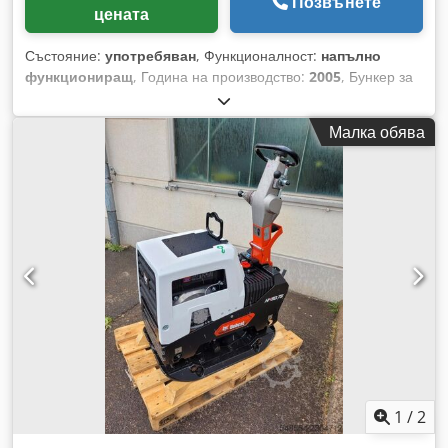
Позвънете
цената
Състояние:
употребяван
, Функционалност:
напълно
функциониращ
, Година на производство:
2005
, Бункер за
зареждане Решетъчна платформа Изваждащ конвейер
Dksdpfszq Szrex Adxjr Транспортна лента, 12 м, с ширина
Малка обява
на лентата 650 мм.
1
/
2