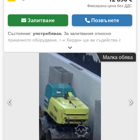
Фиксирана цена без ДДС
Запитване
Позвънете
Състояние:
употребяван
, За запитвания относно
прикачното оборудване, г-н Херден ще ви съдейства с
удоволствие (на тел.). Djdpfx Adjznhgfjxskr Ammann
Rammax RAV 1000-P прикачен уплътнител / включително
Малка обява
OilQuick OQ65 / включително ротационен мотор / 18 – 40
тона / година на производство приблизително 2007 – за
съжаление, вече няма табелка с модела / наличност и
незабавна наличност Цена: 12 890,00 € нето / 15 339,10 €
бруто - Обща дължина (мм): 1226 - Обща ширина (мм): 880
- Необходимо количество масло за вибрация (л/мин): 130 -
Работно тегло (кг): 1365 - Честота (Hz): 30 - Уплътнителна
сила (kN): 110 - Препоръчителен размер на носещото
устройство (тона): 18 - 40 Оборудване: - включително
OilQuick OQ65 захват - включително ротационен мотор В
нашия склад разполагаме с много голям избор от различни
прикачни устройства, които са наличен и могат да бъдат
доставени незабавно! Г-н Херден (тел.) ще ви съдейства с