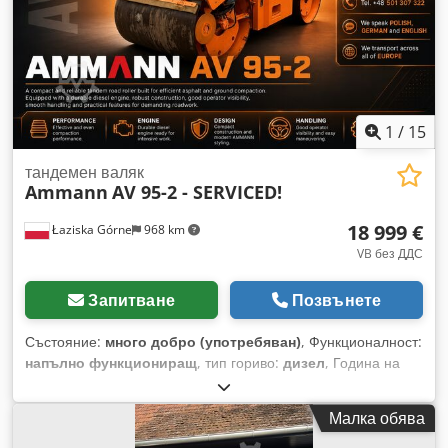
складов артикул. Dsdpfx Aett Auuedxekr Комплектност на
доставката: 1 европалет с 1 мотор.
1
/
15
тандемен валяк
Ammann
AV 95-2 - SERVICED!
18 999 €
Łaziska Górne
968 km
VB без ДДС
Запитване
Позвънете
Състояние:
много добро (употребяван)
, Функционалност:
напълно функциониращ
, тип гориво:
дизел
, Година на
производство:
2011
, часове на работа:
4 408 h
,
Оборудване:
бордови компютър, допълнителни
Малка обява
фарове, задвижване на всички колела, ниско ниво на
шум, хидравлика на грайфера
, Продава се пътен валяк,