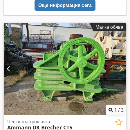
Още информация сега
Малка обява
1
/
3
Челюстна трошачка
Ammann
DK Brecher CT5