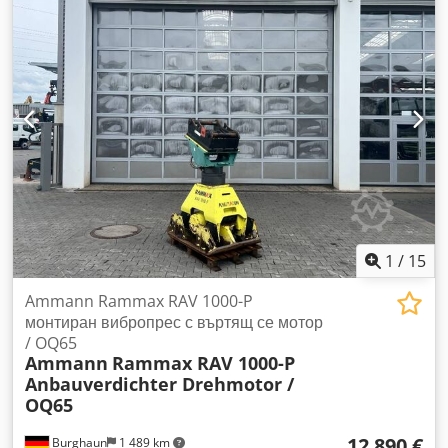
за брой: 3400 евро, без ДДС Наличност: няколко броя!
1
/
15
Ammann Rammax RAV 1000-P
монтиран вибропрес с въртящ се мотор
/ OQ65
Ammann
Rammax RAV 1000-P
Anbauverdichter Drehmotor /
OQ65
12 890 €
Burghaun
1 489 km