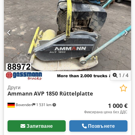
1
/
4
Други
Ammann
AVP 1850 Rüttelplatte
1 000 €
Bovenden
1 531 km
Фиксирана цена без ДДС
Запитване
Позвънете