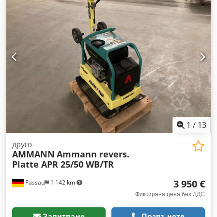
40/60 Инв. номер: 100563148 Година на производство:
2023 Данни: Двигател: Hatz / дизел Тегло на машината: 284
кг Ширина на уплътняване: 600 мм
1
/
13
друго
AMMANN
Ammann revers.
Platte APR 25/50 WB/TR
3 950 €
Passau
1 142 km
Фиксирана цена без ДДС
Запитване
Позвънете