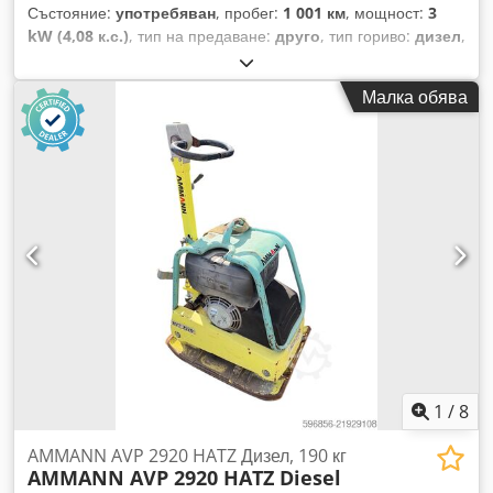
Състояние:
употребяван
, пробег:
1 001 км
, мощност:
3
kW (4,08 к.с.)
, тип на предаване:
друго
, тип гориво:
дизел
,
цвят:
жълт
, тегло без товар:
111 кг
, първа регистрация:
01/2006
, Година на производство:
2006
, кабина на
Малка обява
шофьора:
друго
, Местоположение на превозното
средство: Бовенден, Дизелов двигател Hatz! ДАННИ ЗА
АКСЕСОАРИТЕ БЕЗ ГАРАНЦИЯ, промени, междинна
продажба и грешки са възможни! Dkodpfxexy Sw Se Adxjr
1
/
8
AMMANN AVP 2920 HATZ Дизел, 190 кг
AMMANN AVP 2920 HATZ Diesel