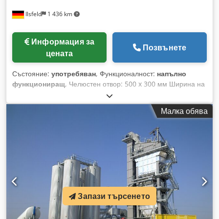
Ilsfeld
1 436 km
Информация за
Позвънете
цената
Състояние:
употребяван
, Функционалност:
напълно
функциониращ
, Челюстен отвор: 500 x 300 мм Ширина на
процепа: 30 - 80 мм Тегло: 6.100 кг Необходима мощност:
22 kW Djdpfx Adey Tyaqexskr Машината е напълно
Малка обява
ревизирана в сервиз и оборудвана с нови челюсти за
трошене и нови странични клинове.
Запази търсенето