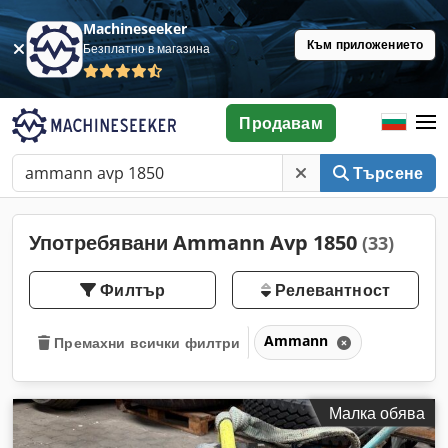
Machineseeker
Към приложението
Безплатно в магазина
Продавам
Търсене
Употребявани Ammann Avp 1850
(33)
Филтър
Релевантност
Ammann
Премахни всички филтри
Малка обява