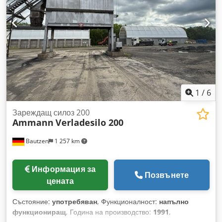
1
/
6
Зареждащ силоз 200
Ammann
Verladesilo 200
Bautzen
1 257 km
Информация за
Позвънете
цената
Състояние:
употребяван
, Функционалност:
напълно
функциониращ
, Година на производство:
1991
,