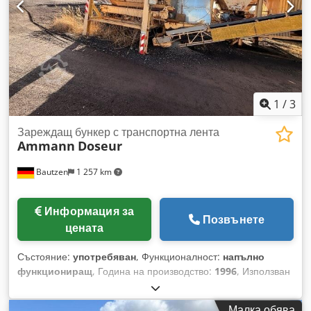
1
/
3
Зареждащ бункер с транспортна лента
Ammann
Doseur
Bautzen
1 257 km
Информация за
Позвънете
цената
Състояние:
употребяван
, Функционалност:
напълно
функциониращ
, Година на производство:
1996
, Използван
бункер за съхранение на материали -Изходящ конвейер
-Транспортна лента Dkodozq S Avepfx Adxsr
Малка обява