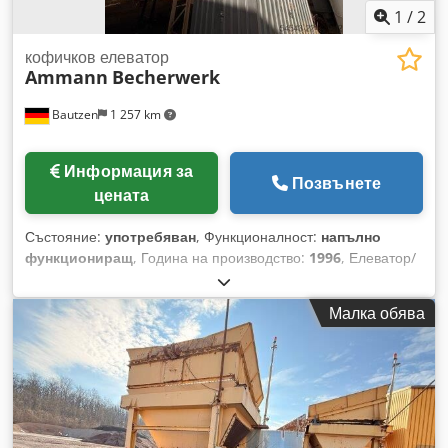
1
/
2
кофичков елеватор
Ammann
Becherwerk
Bautzen
1 257 km
Информация за
Позвънете
цената
Състояние:
употребяван
, Функционалност:
напълно
функциониращ
, Година на производство:
1996
, Елеватор/
Верижно транспортьорно устройство Приложение: за
транспортиране на насипни материали с дистанционно
Малка обява
управление Височина: 26 м Dedpfxjzq S Daj Adxjkr