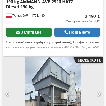
190 kg
AMMANN AVP 2920 HATZ
Diesel 190 kg
2 197 €
Wymysłów
1 170 km
Фиксирана цена без ДДС
Запитване
Позвънете
Състояние:
много добро (употребяван)
, Професионална
виброплоча на реномираната марка AMMANN. Модел AVP
2920, оборудван с надежден дизелов двигател HATZ с
мощност 5 kW. Машината е предназначена за
Малка обява
професионални работи по полагане на настилки, пътни
работи, както и за уплътняване на почва, павета, основа и
асфалт. Изцяло механично устройство със здрава немска
конструкция. Визуалното състояние е съгласно снимките –
нормални следи от употреба. Технически данни: •
Производител: AMMANN • Модел: AVP 2920 • Година на
производство: 1999 • Двигател: HATZ Diesel • Тип двигател:
1B30-6 • Мощност: 5 kW • Роботно тегло: 190 кг • Ръчно
стартиране • Произведено в Германия Приложение: •