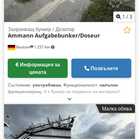
1
/
3
Захранващ бункер / Дозатор
Ammann
Aufgabebunker/Doseur
Bautzen
1 257 km
Информация за
Позвънете
цената
Състояние:
употребяван
, Функционалност:
напълно
функциониращ
, 4 x бункер за подаване на материал/
дозатор -изходящ конвейер -транспортен/предавателен
конвейер -електрическа инсталация, ако има такава
Малка обява
Dsdpezq S Husfx Adxjkr