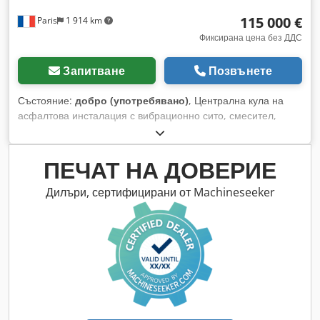
115 000 €
Paris
1 914 km
Фиксирана цена без ДДС
Запитване
Позвънете
Състояние:
добро (употребявано)
, Централна кула на
асфалтова инсталация с вибрационно сито, смесител,
кофовидни елеватори... Капацитет: 160 тона/час Dedpfx
Ajy Hf Dusdxskr
ПЕЧАТ НА ДОВЕРИЕ
Дилъри, сертифицирани от Machineseeker