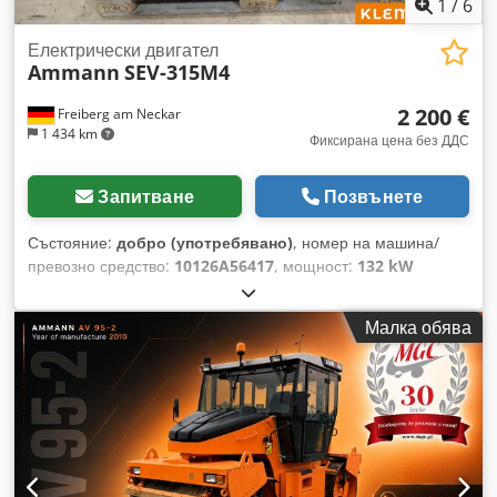
1
/
6
Електрически двигател
Ammann
SEV-315M4
2 200 €
Freiberg am Neckar
1 434 km
Фиксирана цена без ДДС
Запитване
Позвънете
Състояние:
добро (употребявано)
, номер на машина/
превозно средство:
10126A56417
, мощност:
132 kW
(179,47 к.с.)
, скорост на въртене (мин.):
1 490 об/мин
,
входящо напрежение:
400 V
, входящ ток:
228 A
, общо
Малка обява
тегло:
1 020 кг
, обща дължина:
1 200 мм
, обща ширина:
800 мм
, обща височина:
1 100 мм
, AMMANN мотор, тип
SEV-315M4 Технически спецификации: Модел: SEV-315M4
Производител: AMMANN Номинална мощност: 132 kW
Работно напрежение при 50 Hz: 400 V Номинални обороти:
1.490 об/мин За повече подробности вижте снимките и
табелката на мотора. Състояние: Употребяван, рециклиран