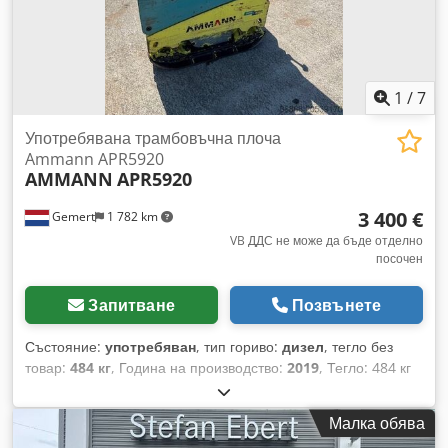
1
/
7
Употребявана трамбовъчна плоча
Ammann APR5920
AMMANN
APR5920
3 400 €
Gemert
1 782 km
VB ДДС не може да бъде отделно
посочен
Запитване
Позвънете
Състояние:
употребяван
, тип гориво:
дизел
, тегло без
товар:
484 кг
, Година на производство:
2019
, Тегло: 484 кг
Ударна сила: 59 kN Дизелов двигател, 1 цилиндър, Hatz
(1b40) Движение напред/назад. Електрически старт.
Малка обява
Ширина на плочата: 60 см Dksdpfx Asxw H Hcodxor Цена