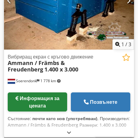
Херден, за да получите допълнителна информация.
1
/
3
Вибриращ екран с кръгово движение
Ammann / Främbs &
Freudenberg
1.400 x 3.000
Soerendonk
1 778 km
Информация за
Позвънете
цената
Състояние:
почти като нов (употребяван)
, Производител:
Ammann / Främbs & Freudenberg Размери: 1.400 x 3.000
Включва: – Задвижване Djdpfxog Snutj Adxjkr – Кардани –
Амортисьорни елементи Ситовата машина е ремонтирана,