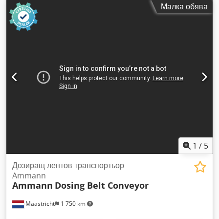
Малка обява
пясъкоструйно обработена и боядисана.
1
/
5
Дозиращ лентов транспортьор
Ammann
Ammann
Dosing Belt Conveyor
Maastricht
1 750 km