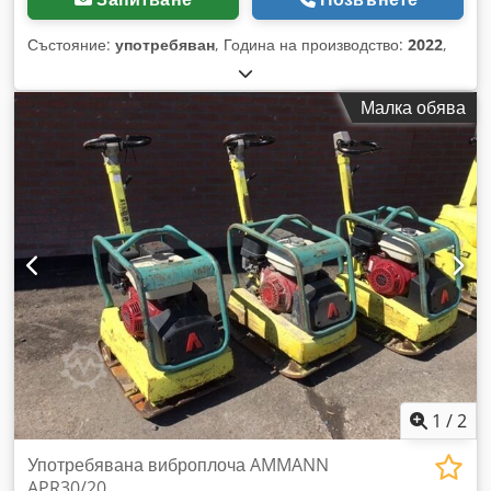
Състояние:
употребяван
, Година на производство:
2022
,
Малка обява
1
/
2
Употребявана виброплоча AMMANN
APR30/20