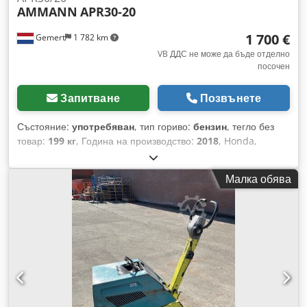
AMMANN
APR30-20
1 700 €
Gemert
1 782 km
VB ДДС не може да бъде отделно
посочен
Запитване
Позвънете
Състояние:
употребяван
, тип гориво:
бензин
, тегло без
товар:
199 кг
, Година на производство:
2018
, Honda,
бензинов двигател. Ръчно стартиране. Тегло: 199 кг.
Ударна сила: 30 kN. Ширина на плочата: 50 см. Движение
Малка обява
напред/назад. Цена: 1700 евро, без ДДС. Dsdpfx Aoxw H
Hvsdxskr Налични няколко броя!