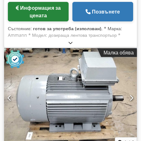
Информация за
Позвънете
цената
Състояние:
готов за употреба (използван)
, * Марка:
Ammann * Модел: дозираща лентова транспортьор *
Дължина A-A: 1700 мм * Ширина на лентата: 650 мм *
Задвижване: 1,5 kW редуктор Dkjdjywm I Nepfx Adxjr * На
Малка обява
склад: 6 броя.