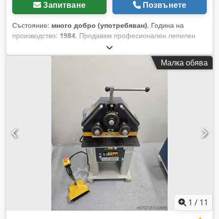
Запитване
Позвънете
Състояние:
много добро (употребяван)
, Година на
производство:
1984
, Продавам професионален лепилен
агрегат Robatech RoBa 30, швейцарско производство
(Robatech AG CH-5630 Muri). Устройството е напълно
Малка обява
изправно, комплектно и готово за работа. Идеално за
опаковъчни линии, сгъвачно-лепачни машини, картонажни
машини и други машини, изискващи прецизно подаване на
термолепило. Технически параметри: * Модел: RoBa 30 *
Година на производство: 1984 * Производителност: 900
g/min * Макс. хидравлично налягане: 40 bar * Макс.
въздушно налягане: 5 bar Chsdpfxsum Hufs Anksa * Макс.
работна температура: 200°C * Захранване: 240 V *
Консумация на ток: 10 A * Предавателно отношение на
помпата: 1:8 * Идентификационната табела е четлива,
манометърът работи Състояние: * устройството е в добро
техническо състояние * комплектно, без липси *
швейцарско качество – изключително здрава конструкция
1
/
11