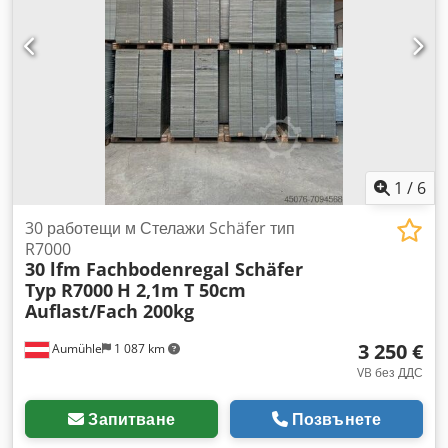
го запечатва, създавайки елегантен пакет. Chsdpfeziyr Nsx
Anksa Идеална за опаковане на визитни картички, флаери
и други материали. Технически спецификации: Ширина на
лентата: 30 mm Производителност: 26 цикъла/мин
Размери на бандерирания продукт: 240 x 150 mm
Произведена в Япония. Тегло: 70 кг.
1
/
6
30 работещи м Стелажи Schäfer тип
R7000
30 lfm Fachbodenregal Schäfer
Typ R7000
H 2,1m T 50cm
Auflast/Fach 200kg
3 250 €
Aumühle
1 087 km
VB без ДДС
Запитване
Позвънете