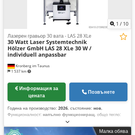
1
/
10
Лазерен гравьор 30 вата - LAS 28 XLe
30 Watt Laser Systemtechnik
Hölzer GmbH
LAS 28 XLe 30 W /
individuell anpassbar
Kronberg im Taunus
1 537 km
Информация за
Позвънете
цената
Година на производство:
2026
, състояние:
нов
,
Функционалност:
напълно функциониращ
, общо тегло:
120 кг
, обща дължина:
900 мм
, обща ширина:
1 500 мм
,
обща височина:
2 050 мм
, входящо напрежение:
230 V
,
Малка обява
мощност на лазера:
30 W
, дължина на вълната на лазера: