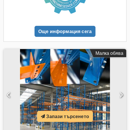
Още информация сега
Малка обява
Запази търсенето