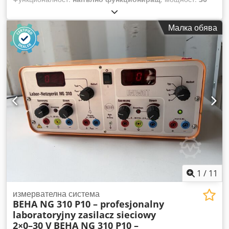
kW (40,79 к.с.)
, Производител: KAESER Csdpowtz E Usfx
Ankoha Модел: ASD 57 Мотор: 30 kW Дебит: 4,5 м³/ч
Малка обява
Година на производство: 2003 Работни часове: 29 900 ч
1
/
11
измервателна система
BEHA NG 310 P10 – profesjonalny
laboratoryjny zasilacz sieciowy
2×0–30 V
BEHA NG 310 P10 –