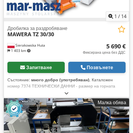
1
/
14
Дробилка за раздробяване
MAWERA TZ 30/30
5 690 €
Sierakowska Huta
1 403 km
Фиксирана цена без ДДС
Запитване
Позвънете
Състояние:
много добро (употребяван)
, Каталожен
номер 7374 ТЕХНИЧЕСКИ ДАННИ - размер на горната
страна на товарачната фуния (Д/Ш): 840x620 мм - размер
на долната страна на товарачната фуния (Д/Ш): 300x300
Малка обява
мм - ширина на ротора: 340 мм - двигател: 22 kW - сито: 15
мм - брой ножове: 6 бр. - изход за раздробено дърво: Ø 160
мм - размери (Д/Ш/В): 1400x800x2000 мм - тегло: 840 кг
ПРЕДИМСТВА – немско производство – много добро
състояние – употребяван шредер Нетна цена: 23 900 PLN