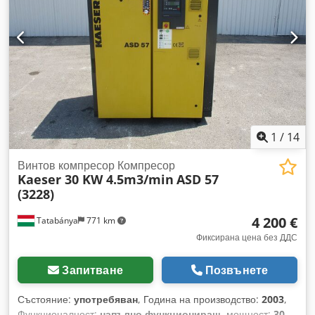
1
/
14
Винтов компресор Компресор
Kaeser 30 KW 4.5m3/min
ASD 57
(3228)
4 200 €
Tatabánya
771 km
Фиксирана цена без ДДС
Запитване
Позвънете
Състояние:
употребяван
, Година на производство:
2003
,
Функционалност:
напълно функциониращ
, мощност:
30