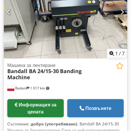
Нетна цена: 5690 EUR (спрямо курс 4,2 EUR) Csdpozh H
Tdefx Ankoha (цените могат да варират при значителни
колебания)
1
/
7
Машина за лентиране
Bandall BA 24/15-30
Banding
Machine
Radom
1 017 km
Информация за
Позвънете
цената
Състояние:
добро (употребявано)
, Bandall BA 24/15-30
Машина за бандеролиране Една от най-разпознаваемите