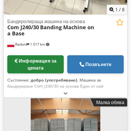
1
/
8
Бандеролираща машина на основа
Com J240/30
Banding Machine on
a Base
Radom
1 017 km
Информация за
Позвънете
цената
Състояние:
добро (употребявано)
, Машина за
бандериране Com J240/30 на основа Един от най-
разпознаваемите производители на машини за
бандериране на пазара, произведена в Япония. Машината
Малка обява
работи в ръчен или автоматичен режим. Производствена
версия, подходяща за тежки товари. Монтирана е върху
самостоятелна конструкция с колела за транспортиране.
Работи с големи (jumbo) ролки. След като се постави
материалът, машината го обвива с лента, компресира го и