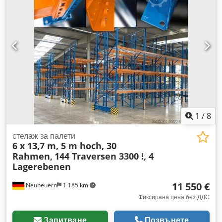
1
/
8
стелаж за палети
6 x 13,7 m, 5 m hoch, 30
Rahmen,
144 Traversen 3300 !, 4
Lagerebenen
11 550 €
Neubeuern
1 185 km
Фиксирана цена без ДДС
Запитване
Позвънете