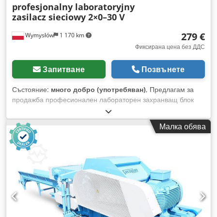
profesjonalny laboratoryjny
zasilacz sieciowy 2×0–30 V
279 €
Wymysłów
1 170 km
Фиксирана цена без ДДС
Запитване
Позвънете
Състояние:
много добро (употребяван)
, Предлагам за
продажба професионален лабораторен захранващ блок
BEHA NG 310 P10 (UNIWATT), предназначен за сервизни,
лабораторни, образователни цели, както и за тестване на
Малка обява
електронни устройства. Устройството е тествано и е
напълно функционално. Оборудвано е с два независимо
регулируеми изхода 0–30 V / 3 A и допълнителен
стабилизиран изход 5 V / 3 A DC. Захранващият блок
разполага с цифрови дисплеи и възможност за измерване
на напрежение и ток. Корпусът има нормални следи от
употреба, видими на снимките. Продава се точно в
състоянието, показано на снимките. Технически данни: •
Производител: CH. BEHA GmbH • Модел: NG 310 P10 •