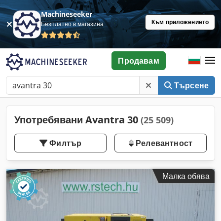
Machineseeker
Към приложението
Безплатно в магазина
Продавам
Търсене
Употребявани Avantra 30
(25 509)
Филтър
Релевантност
Малка обява