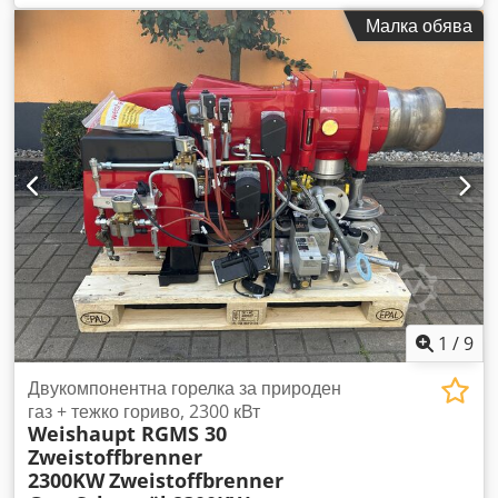
контейнери с товароподемност 30 тона, 400 V, 32A Двоен
Малка обява
задвижващ мотор със синхронизирано управление За
диаметри на контейнери от 570 мм до 4500 мм
Chsdpfjwinxasx Ankoa Безстъпално регулиране на
оборотите посредством дистанционно управление –
въртене надясно/наляво Отвор за вдигане с мотокар
Диаметър на ролките: 350 мм x 180 мм, полиуретан
Скорост: 100 – 1000 мм/мин. Задвижващ мотор: 2 x 1,1 kW
Размери приблизително: 2750 мм x 500 мм Общо тегло
(напълно оборудвана): 1200 кг Двоен синхронизиран
задвижващ механизъм Нова машина – специална цена
Общо тегло: 1,9 тона
1
/
9
Двукомпонентна горелка за природен
газ + тежко гориво, 2300 кВт
Weishaupt RGMS 30
Zweistoffbrenner
2300KW
Zweistoffbrenner