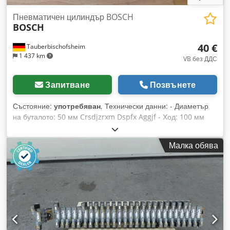
Пневматичен цилиндър BOSCH
BOSCH
40 €
Tauberbischofsheim
1 437 km
VB без ДДС
Запитване
Позвънете
Състояние:
употребяван
, Технически данни: - Диаметър
на буталото: 50 мм Crsdjzrxm Dspfx Aggjf - Ход: 100 мм
Малка обява