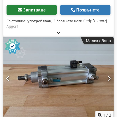
Запитване
Позвънете
Състояние:
употребяван
, 2 броя като нови Cedpfxjzrxnzj
Aggorf
Малка обява
1
/
2