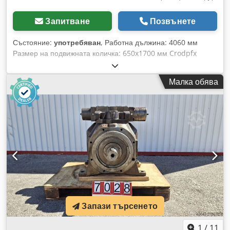
Запитване
Позвънете
Състояние:
употребяван
, Работна дължина: 4060 мм
Размер на подвижната количка: 650x1700 мм Crodpfx
Aeyyhqdoggjf
Малка обява
Запази търсенето
1
/
11