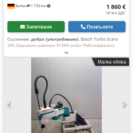
1 860 €
Borken
1 733 km
VB без ДДС
Запитване
Позвънете
Състояние:
добро (употребявано)
, Bosch Turbo Scara
SR6 Шарнирно-раменен SCARA робот Роботизираната
система SR6/SR8 се състои от здрава роботизирана
механика с четири свободно програмируеми оси.
Малка обява
Благодарение на високата си скорост и носимоспособност
(до 8 kg), този робот е особено подходящ за монтажни
операции и бързи Pick & Place движения. Моделите Turbo
Scara SR6 и SR8 са SCARA роботи с четири оси и следните
предимства: • Минимално време на цикъла при
максимална прецизност • Голям работен обем и различни
ходове на вертикалната ос • Дефинирани механични
интерфейси • PC управление с богат избор от
комуникационни опции • В съответствие с международните
стандарти Crodpfx Ageiuzqtjgsf • Технология с безчеткови
задвижвания намалява ремонтите • Интегрирано
потребителско окабеляване; опционално: захват за