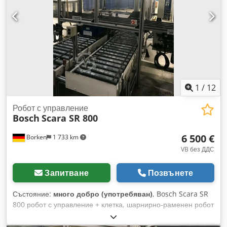
преси, роботи, пещи, индустриални прахосмукачки и др.
Crjdpfx Ashbmvpeggof Голямо количество сервизно
оборудване: работни маси, сервизни колички, инструменти,
мотокари и стелажи. Общо 24 000 m² производствена площ
се демонтира и разпродава. Разгледайте и другите ни
обяви. След покупка, сумата е дължима в срок от 7 работни
дни. Предлага се и финансиране чрез нашата банка.
комплет-концепт.leasingo.de Още артикули – нови и
употребявани – можете да намерите в нашия магазин.
1
/
12
Международните транспортни разходи – по запитване!
Робот с управление
Bosch
Scara SR 800
6 500 €
Borken
1 733 km
VB без ДДС
Запитване
Позвънете
Състояние:
много добро (употребяван)
, Bosch Scara SR
800 робот с управление + клетка, шарнирно-раменен робот
с устройство за захващане Тук купувате напълно
функциониращ робот Bosch Scara SR 800 с управление и