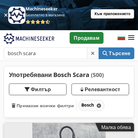
Machineseeker
Към приложението
Безплатно в магазина
Продавам
Търсене
Употребявани Bosch Scara
(500)
Филтър
Релевантност
Bosch
Премахни всички филтри
Малка обява