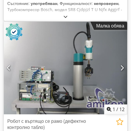
Състояние:
употребяван
, Функционалност:
непроверен
,
Турбокомпресор Bosch, модел SR8 Cjdpjzl T U Njfx Aggjrf -
без управляващ шкаф - малка пукнатина в корпуса, вижте
снимката - срещу допълнително заплащане е възможна
Малка обява
доставка
1
/
12
Робот с въртящо се рамо (дефектно
контролно табло)