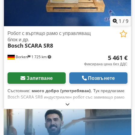
1
/
9
Робот с въртящо рамо с управляващ
блок и др.
Bosch
SCARA SR8
5 461 €
Borken
1 725 km
Фиксирана цена без ДДС
Запитване
Позвънете
Състояние:
много добро (употребяван)
, Тук предлагаме
Bosch SCARA SR8 индустриален робот със завиващо рамо
и управлителна единица. Bosch SCARA SR8 индустриален
робот със завиващо рамо Credpfx Aozdir Neggjf
Управлителна единица Тип: SCARA SR8 Състояние:
употребяван Обхват на доставката: (виж снимките)
(Промени и грешки в техническите данни са възможни и
запазваме правото си за корекции!) За допълнителни