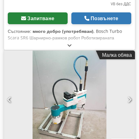
VB без ДДС
Запитване
Позвънете
Състояние:
много добро (употребяван)
, Bosch Turbo
Scara SR6 Шарнирно-рамков робот Роботизираната
система SR6/SR8 се състои от здрава роботизирана
механика с четири свободно програмируеми оси.
Малка обява
Благодарение на високата си скорост и товароносимост (до
8 кг), този робот е идеален за монтажни дейности и бързи
Pick & Place операции. Турбо SCARA SR6 и SR8 са
шарнирно-рамкови роботи (SCARA роботи) с четири оси и
следните предимства: • Минимално време за цикъл при
максимална прецизност • Голям работен обхват и различни
ходове • Дефинирани механични интерфейси • PC-
управление с разнообразни възможности за комуникация •
В съответствие с международните стандарти • Безчеткова
задвижваща технология, която намалява нуждата от
ремонт • Интегрирана потребителска инсталация, по избор:
захващач за свързване към Tool Connector • Вградена
система за безопасност (сигурност клас 3) като стандарт •