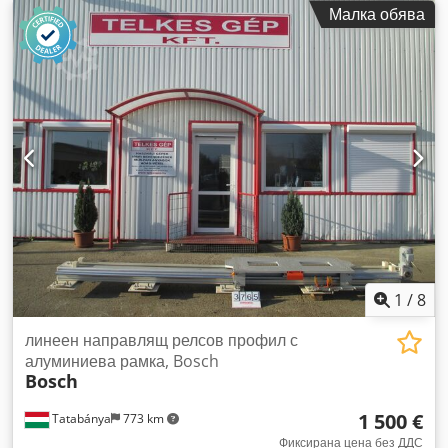
висококачествена, но достъпна машина за обработка на
Малка обява
метали за вашето производство? Или искате да продадете
вашата? За повече информация или начини за връзка,
посетете нашия уебсайт.
1
/
8
линеен направлящ релсов профил с
алуминиева рамка, Bosch
Bosch
1 500 €
Tatabánya
773 km
Фиксирана цена без ДДС