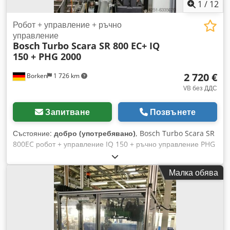
1
/
12
Робот + управление + ръчно
управление
Bosch
Turbo Scara SR 800 EC+ IQ
150 + PHG 2000
2 720 €
Borken
1 726 km
VB без ДДС
Запитване
Позвънете
Състояние:
добро (употребявано)
, Bosch Turbo Scara SR
800EC робот + управление IQ 150 + ръчно управление PHG
2000 Производител: Bosch Каталожен №: 3842506428
Сериен №: 764840020 Максимално натоварване на
Малка обява
фланеца за захващане: 100 N Ход на 3-та ос: 320 мм
Работно налягане: 4-8 bar Тегло: 100 кг Ъгъл на въртене –
вижте диаграмата Състояние на артикула: употребяван
Освен около 50 каруселни складови системи
(патерностери), разполагаме с безброй други машини като