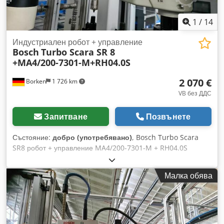
1
/
14
Индустриален робот + управление
Bosch
Turbo Scara SR 8
+MA4/200-7301-M+RH04.0S
2 070 €
Borken
1 726 km
VB без ДДС
Запитване
Позвънете
Състояние:
добро (употребявано)
, Bosch Turbo Scara
SR8 робот + управление MA4/200-7301-M + RH04.0S
Производител: Bosch PN налягане макс. 8 bar Максимален
товар: 8 kg Тегло на робота: 51 kg + Управлението включва
Малка обява
следните компоненти: Rexroth / MA4/200-7301-M / модул
за управление на робот Rexroth RH04.0S Ъгъл на въртене /
Технически данни - вижте изображението Тъй като
артикулът се предлага в повече от един екземпляр и
роботите могат да бъдат оборудвани с различни работни