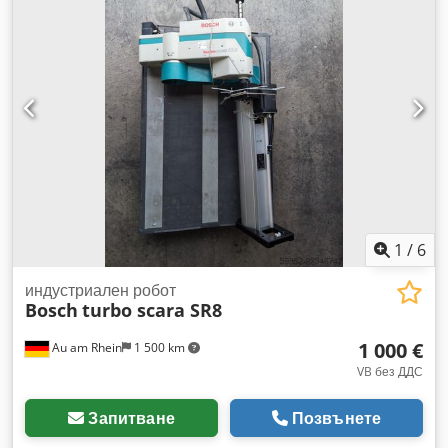
1
/
6
индустриален робот
Bosch
turbo scara SR8
1 000 €
Au am Rhein
1 500 km
VB без ДДС
Запитване
Позвънете