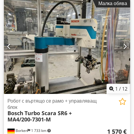
Малка обява
цяла клетка. По желание можем да изпратим само робота
без клетката. Всичко работи и е редовно поддържано.
Възможно е и финансиране чрез нашата банка. komplett-
konzept.leasingo.de Още артикули – нови и употребявани –
ще намерите в нашия магазин! Такси за международна
доставка по запитване! Crsdpfxeyfhn Se Aggef
1
/
12
Робот с въртящо се рамо + управляващ
блок
Bosch
Turbo Scara SR6 +
MA4/200-7301-M
1 570 €
Borken
1 733 km