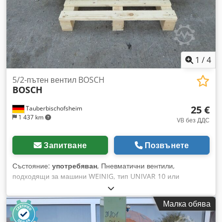
1
/
4
5/2-пътен вентил BOSCH
BOSCH
25 €
Tauberbischofsheim
1 437 km
VB без ДДС
Запитване
Позвънете
Състояние:
употребяван
, Пневматични вентили,
подходящи за машини WEINIG, тип UNIVAR 10 или
подобни. Серийно задвижване от двете страни или
възвратно движение с пружина. Cedpfjzrxlaex Aggerf
Малка обява
Технически данни: - Брой: 27