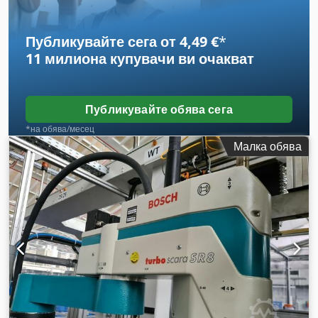
въпроси сме на разположение по телефона. Поръчка може
да се направи писмено по имейл или факс.
Публикувайте сега от 4,49 €
*
11 милиона купувачи
ви очакват
Публикувайте обява сега
*на обява/месец
Малка обява