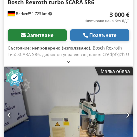
Bosch Rexroth
turbo SCARA SR6
3 000 €
Borken
1 725 km
Фиксирана цена без ДДС
Запитване
Позвънете
Състояние:
непроверено (използвано)
, Bosch Rexroth
Тип: SCARA SR6, дефектен управляващ панел Credpfxjzh U
R Rj Aggof Bosch Rexroth въртящо рамо робот Turbo
SCARA SR6 с управляваща единица Номинално
Малка обява
натоварване: 2 kg Максимално натоварване (втулка Ø 20
mm): 5 kg Максимално натоварване (втулка Ø 25 mm): 8 kg
Оценен максимален инерционен момент (ос 4): 500 kgcm²
Максимален инерционен момент (ос 4): 1000 kgcm²
Хоризонтална сила, продължителна/макс.: 60/150 N
Вертикална сила, продължителна/макс.: 200/300 N Въртящ
момент (ос 4), номинален/макс.: 5/10 Nm Състояние:
използвано Доставя се: (виж снимката) (Запазва се правото
на промени и грешки в техническите данни!) Допълнителни
въпроси с удоволствие ще отговорим по телефона.