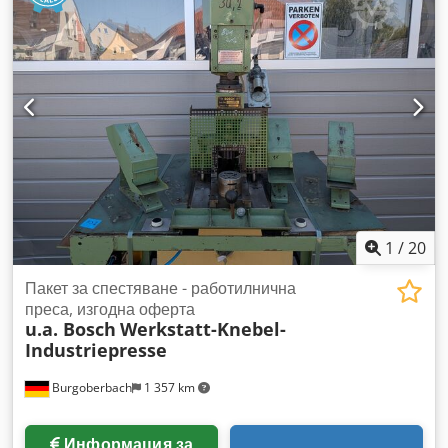
1
/
20
Пакет за спестяване - работилнична
преса, изгодна оферта
u.a. Bosch
Werkstatt-Knebel-
Industriepresse
Burgoberbach
1 357 km
Информация за