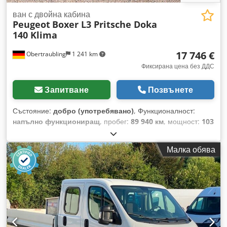
ван с двойна кабина
Peugeot
Boxer L3 Pritsche Doka
140 Klima
17 746 €
Obertraubling
1 241 km
Фиксирана цена без ДДС
Запитване
Позвънете
Състояние:
добро (употребявано)
, Функционалност:
напълно функциониращ
, пробег:
89 940 км
, мощност:
103
kW (140,04 к.с.)
, първа регистрация:
04/2021
, тип гориво:
дизел
, тегло без товар:
2 185 кг
, максимално тегло на
Малка обява
товара:
1 315 кг
, общо тегло:
3 500 кг
, следващ преглед
(TÜV):
08/2028
, гориво:
дизел
, капацитет на резервоара за
гориво:
90 l
, цвят:
бял
, кабина на шофьора:
друго
, тип на
предаване:
механичен
, клас емисии:
Евро 6
, брой места:
7
, Оборудване:
ABS, Bluetooth, EBS (Електронна
спирачна система), асистент за тръгване по наклон,
бордови компютър, въздушна възглавница,