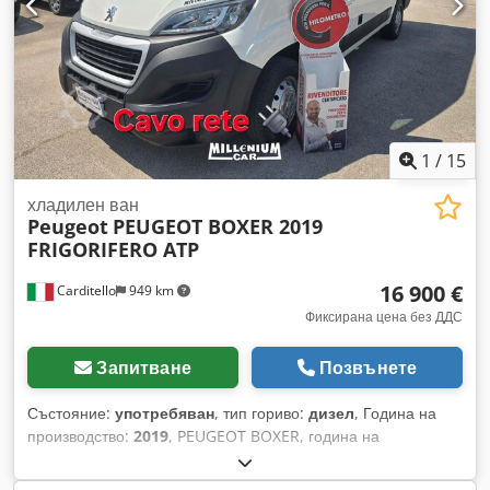
1
/
15
хладилен ван
Peugeot
PEUGEOT BOXER 2019
FRIGORIFERO ATP
16 900 €
Carditello
949 km
Фиксирана цена без ДДС
Запитване
Позвънете
Състояние:
употребяван
, тип гориво:
дизел
, Година на
производство:
2019
, PEUGEOT BOXER, година на
производство 2019, пробег 118 000 км, обща дължина 5,40
м, изотермичен, с хладилна установка CARRIER STRADA