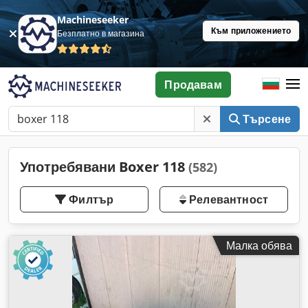
Machineseeker
Към приложението
Безплатно в магазина
Продавам
Търсене
Употребявани Boxer 118
(582)
Филтър
Релевантност
Малка обява