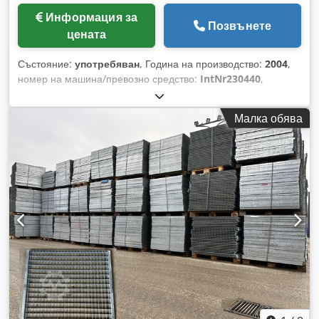
Информация за
Позвънете
цената
Състояние:
употребяван
, Година на производство:
2004
,
номер на машина/превозно средство:
IntNr230440
,
Управление, марка CINCOM MITSUBISHI Meldas 6 оси
(X1/Z1/Y1/C1/X2/Z2), макс. диаметър на пръта: 16 мм,
Малка обява
Credezp Iguopfx Adpef максимална дължина на
струговане: 200 мм, главен шпиндел, максимални обороти:
10 000 об/мин, C-ос с прецизност 0,001 градуса,
контрашпиндел, максимален диаметър: 16 мм, максимални
обороти на контрашпиндела: 10 000 об/мин, включително
индексиране на шпиндела Инструментален държач за
общо 17 инструмента (линеен инструментален държач,
преден апарат, обработка на гърба), лента транспортьор за
готови детайли транспортьор за стружки противопожарна
инсталация автоматичен пълнител IEMCA Genius
118/3200, произведен 2005 г. Машината може да бъде
инспектирана след предварителна уговорка. Възможни са
промени и грешки в техническите данни и информацията,
както и предварителна продажба!