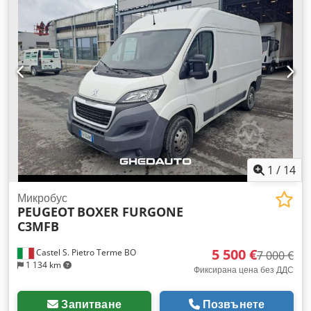
охладителна система и ATP, валиден до 07/2027 – пробег
206956 км – работен обем 2179 куб. см – мощност 103 kW –
140 к.с. – ЕВРО 6D – само за шосеен транспорт – вътрешна
дължина 3370 мм – височина 1800 мм – ширина 1750 мм –
ABS – климатик – електрически стъкла – ръчна скоростна
кутия – 3 места в кабината – електрически огледала –
електрически стъкла – за повече информация: Франческо,
тел. 3356514297. Crodpfx Adezr E Uhjpof
1
/
14
Микробус
PEUGEOT
BOXER FURGONE
C3MFB
5 500 €
Castel S. Pietro Terme BO
7 000 €
1 134 km
Фиксирана цена без ДДС
Запитване
Позвънете