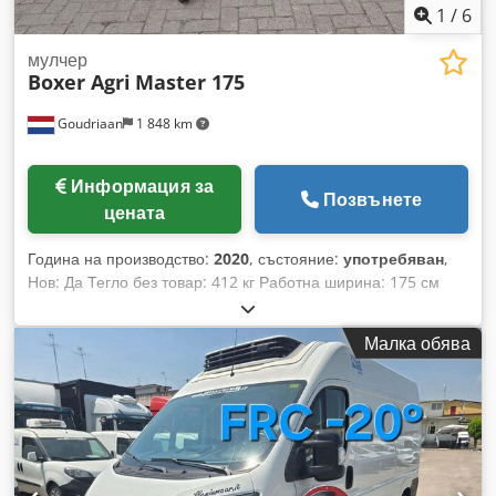
1
/
6
мулчер
Boxer Agri
Master 175
Goudriaan
1 848 km
Информация за
Позвънете
цената
Година на производство:
2020
, състояние:
употребяван
,
Нов: Да Тегло без товар: 412 кг Работна ширина: 175 см
Crsdpfex I Hfcex Adpef
Малка обява