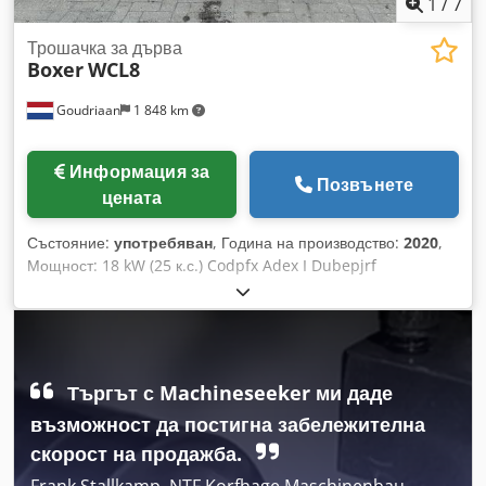
1
/
7
Трошачка за дърва
Boxer
WCL8
Goudriaan
1 848 km
Информация за
Позвънете
цената
Състояние:
употребяван
, Година на производство:
2020
,
Мощност: 18 kW (25 к.с.) Codpfx Adex I Dubepjrf
Търгът с Machineseeker ми даде
възможност да постигна забележителна
скорост на продажба.
Frank Stallkamp, NTF Korfhage Maschinenbau