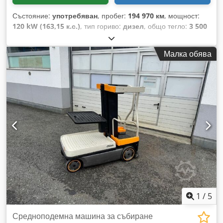
Състояние:
употребяван
, пробег:
194 970 км
, мощност:
120 kW (163,15 к.с.)
, тип гориво:
дизел
, общо тегло:
3 500
кг
, максимално тегло на товара:
1 500 кг
, първа
регистрация:
04/2017
, клас емисии:
Евро 6
, За
Малка обява
информация Csdpey Dtm Eefx Adporf
1
/
5
Средноподемна машина за събиране