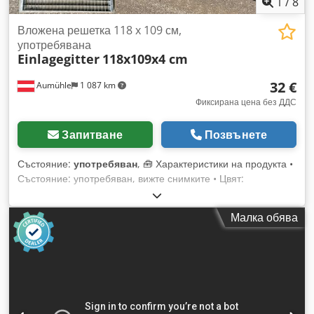
1
/
8
Вложена решетка 118 x 109 см,
употребявана
Einlagegitter
118x109x4 cm
32 €
Aumühle
1 087 km
Фиксирана цена без ДДС
Запитване
Позвънете
Състояние:
употребяван
, 🧰 Характеристики на продукта •
Състояние: употребяван, вижте снимките • Цвят:
поцинкован • Външни размери: 1181 x 1093 x 40 мм •
Вътрешна ширина: 1116 мм • Товароносимост: 500 кг / м² •
Малка обява
Собствено тегло: 14,7 кг • Размер на отвора на мрежата: 43
x 65 мм 💰 Цена: 32 евро нето, без ДДС • Отстъпка при
количество: по запитване • Разходи за доставка: в цяла
Европа, по запитване • Срок за доставка: наличност, готова
за доставка • Оглед и вземане: по всяко време след
предварителна уговорка Постоянно на склад над 5000
линейни метра стелажи за палети от различни