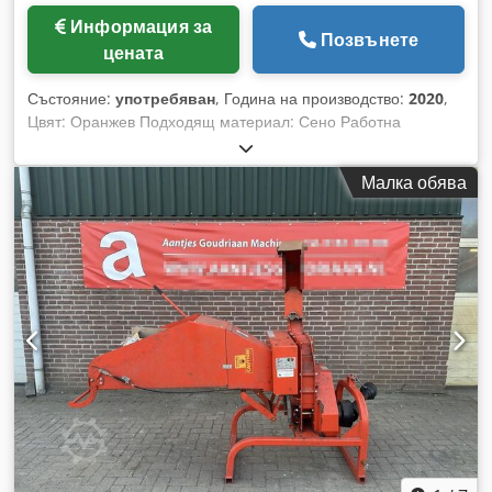
Информация за
Позвънете
цената
Състояние:
употребяван
, Година на производство:
2020
,
Цвят: Оранжев Подходящ материал: Сено Работна
ширина: 160 см Crsdeyrqzzopfx Adpsf Тип косачка:
Роторна косачка
Малка обява