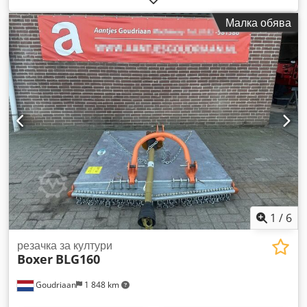
Малка обява
1
/
6
резачка за култури
Boxer
BLG160
Goudriaan
1 848 km