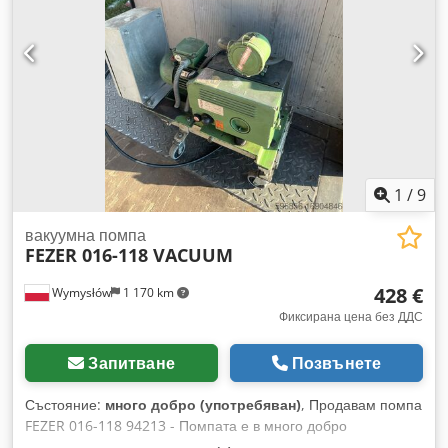
1
/
9
вакуумна помпа
FEZER 016-118 VACUUM
428 €
Wymysłów
1 170 km
Фиксирана цена без ДДС
Запитване
Позвънете
Състояние:
много добро (употребяван)
, Продавам помпа
FEZER 016-118 94213 - Помпата е в много добро
състояние. Crodpsud Ryrofx Adpof - Дебит: 16 m3/ч