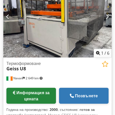
халогенни нагреватели, управление на нагревателите
Sinumerik, три вакуумни помпи, помощник за издърпване
(plug assist), автоматичен захранващ механизъм за
листове и моторизирани прозоречни плочи за бърза смяна
на инструменти. Отлична за масово производство на
термоформовани детайли. Codpfsx Uz Ncsx Aamsha
1
/
6
Термоформоване
Geiss
U8
Navan
2 649 km
Информация за
Позвънете
цената
Година на производство:
2000
, състояние:
готов за
употреба (използван)
, Модел: GEISS U8 (номинален