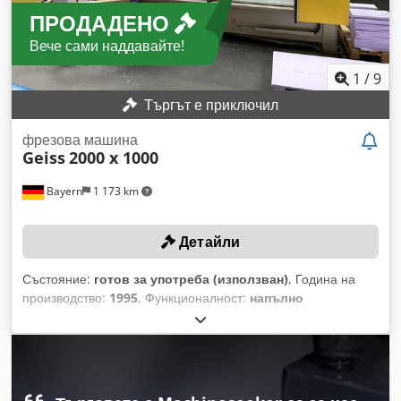
ПРОДАДЕНО
Вече сами наддавайте!
1
/
9
Търгът е приключил
фрезова машина
Geiss
2000 x 1000
Bayern
1 173 km
Детайли
Състояние:
готов за употреба (използван)
, Година на
производство:
1995
, Функционалност:
напълно
функциониращ
, номер на машина/превозно средство:
9520190
, разстояние на движение по ост X:
2 000 мм
, ход
по оста Y:
1 000 мм
, ход по оста Z:
560 мм
, максимална
скорост на вретеното:
30 000 об/мин
, общо тегло:
3 300 кг
,
През юли 2025 г. за 24 000 € бяха подменени