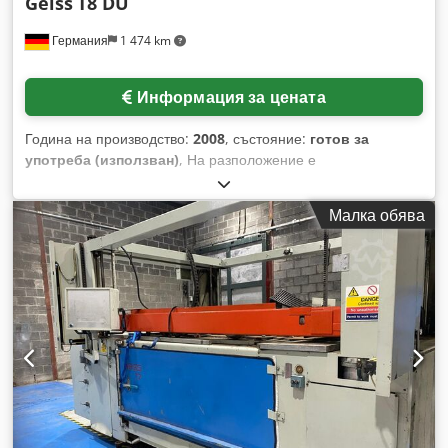
Geiss
T8 DU
Германия
1 474 km
Информация за цената
Година на производство:
2008
, състояние:
готов за
употреба (използван)
, На разположение е
голямоформатна вакуумна термоформовъчна машина
Geiss. Минимален размер на изрязване на плочи: 1100
Малка обява
мм/1300 мм, максимален размер на изрязване на плочи:
2100 мм/1800 мм, максимална дълбочина на формоване:
620 мм. Допълнителен размер на плочата 1: мин.: 850
мм/750 мм, макс.: 1850 мм/1250 мм. Допълнителен размер
на плочата 2: мин.: 1050 мм/800 мм, макс.: 2050 мм/1300
мм. Включва отделна машина за подаване с пневматична
система за разделяне на плочите, автоматичен
подравнител за изрязаните плочи по дължина и ширина,
пневматичен плъзгач за изваждане на формованите части
от подавателното устройство, напълно автоматична
централна система за смазване на машината за подаване,