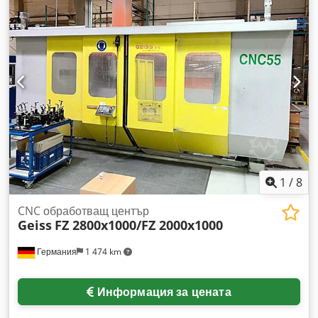
машина • 6 охлаждащи вентилатора • Горен щамп •
Контрол на провисването на фолиото • Моторизиран
регулируем опъващ рам • Флаш нагревател Chjdpfx
Aajxmgvcsmoa • Пирометър за отопление • Пирометър за
охлаждане
1
/
8
CNC обработващ център
Geiss
FZ 2800x1000/FZ 2000x1000
Германия
1 474 km
Информация за цената