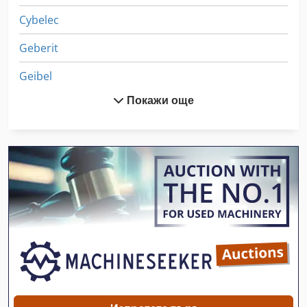
Cybelec
Geberit
Geibel
Покажи още
Geiger
Geka
Goebel
Griesheim
Hagen Goebel
Hss
Jet Jssg
Maag