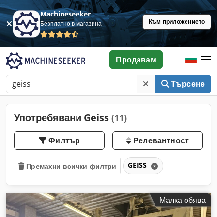
Machineseeker
Към приложението
Безплатно в магазина
Продавам
Търсене
Употребявани Geiss
(11)
Филтър
Релевантност
GEISS
Премахни всички филтри
Малка обява