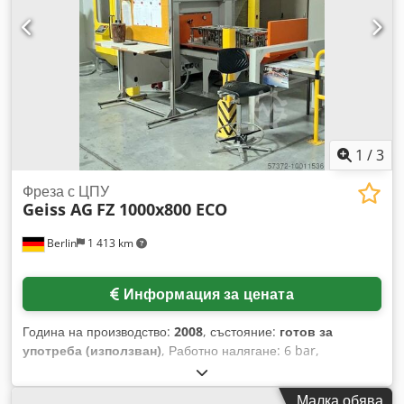
материали: PS/ABS/TPU/PMMA. Общи размери на
машината (Д/Ш/В): приблизително 9150 мм/2350 мм/4000
мм, общо тегло: около 15 500 кг. Управление: Siemens
Simatic Panel PC. Работни часове (април 2026):
приблизително 20 100 ч. Има налична документация.
Възможен оглед на място. Без вакуумпомпа, резервни
части и темперираща машина. Очаква се да бъде налична
от октомври 2026 г. Cjdpfxoy Aafro Aamoha
1
/
3
Фреза с ЦПУ
Geiss AG
FZ 1000x800 ECO
Berlin
1 413 km
Информация за цената
Година на производство:
2008
, състояние:
готов за
употреба (използван)
, Работно налягане: 6 bar,
захранваща мощност: 26,92 kW, тегло: 400 kg, с
документация. Chodpfx Aslvu Rusamea
Малка обява