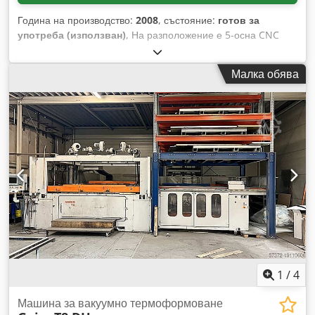
Година на производство:
2008
, състояние:
готов за
употреба (използван)
, На разположение е 5-осна CNC
фрезова машина Geiss с пълно капсулиране. Работен ход
X/Y/Z: 2500мм/2200мм/760мм, инструментален държач:
Малка обява
ER25, мощност на шпиндела: 11kW, тип фрезова глава:
ортогонална фрезова глава, управление: Siemens
Sinumerik 840 Di solution line. Предлага се с
документация. Възможен е оглед на място. Csdpfxswih Alj
Aamsha
1
/
4
Машина за вакуумно термоформоване