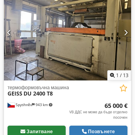
1
/
13
термоформовъчна машина
GEISS
DU 2400 T8
65 000 €
Spytihněv
943 km
VB ДДС не може да бъде отделно
посочен
Запитване
Позвънете