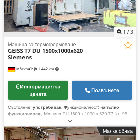
1
/
3
Машина за термоформоване
GEISS
T7 DU 1500x1000x620
Siemens
Möckmühl
1 442 km
Информация за
Позвънете
цената
Състояние:
употребяван
, Функционалност:
напълно
функциониращ
, Машина DU 1500 x 1000 x 620 T7 Nr. 98
15254 Размер на плочата: 1000 x 800 мм Дълбочина на
изтегляне: 620 мм Година на производство: 1998
Малка обява
Номинален ток: 238 A Обща мощност: 164,5 kW
Управление: Siemens OP 37 Оборудване: • Зареждаща