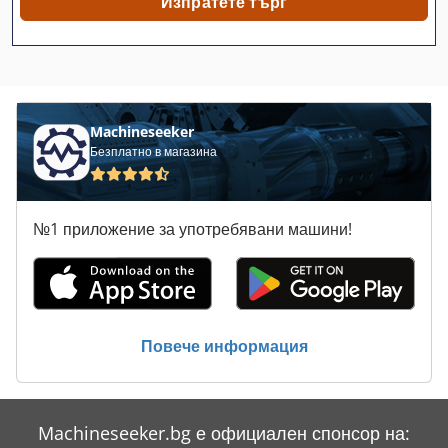
Изпратете търг
Messer Griesheim
Positionar
Schmedt
Machineseeker
Steiner
Безплатно в магазина
Wiegand
№1 приложение за употребявани машини!
Изтегляне
Машини За Опаковане
Натиснете Ъгъл
Повече информация
Склад
Стяга Запис
Machineseeker.bg е официален спонсор на:
Стягащи Елементи