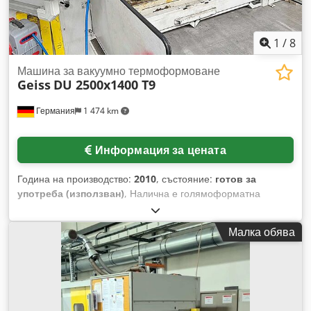
1
/
8
Машина за вакуумно термоформоване
Geiss
DU 2500x1400 T9
Германия
1 474 km
Информация за цената
Година на производство:
2010
, състояние:
готов за
употреба (използван)
, Налична е голямоформатна
вакуумно формоваща машина Geiss с два прозоречни
плота. Отоплителна мощност: 360 kW, инсталирана
Малка обява
мощност: 370 kW, прозоречни плотове: 2, минимални
размери на плот 1: 1360 мм/860 мм, максимални размери
на плот 1: 2460 мм/1460 мм, настройка на плот 1 X/Y: 1100
мм/600 мм, минимални размери на плот 2: 940 мм/520 мм,
максимални размери на плот 2: 2400 мм/1400 мм,
настройка на плот 2 X/Y: 1460 мм/880 мм. Обработваеми