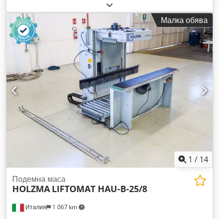
дължина на панела: 3800 мм Макс. височина на стека с
панели над пода: 640 мм Dsdpsy Hcdxofx Aa Tjkr Подемна
Малка обява
способност: 7000 кг
1
/
14
Подемна маса
HOLZMA
LIFTOMAT HAU-B-25/8
Италия
1 067 km