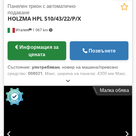
Панелен трион с автоматично
подаване
HOLZMA
HPL 510/43/22/P/X
Италия
1 067 km
Информация за
Позвънете
цената
Състояние:
употребяван
, номер на машина/превозно
средство:
008021
, Макс. ширина на панела: 4300 мм Макс.
дължина на панела: 2200 мм Максимално издаване на
главния трион: 125 мм Брой стягащи цанги: 11 Ротационна
Малка обява
станция: да Зареждаща система за тънки детайли: да
Зареждаща система с вакуумни чашки: да Dksdpfx Aasy
Nkygj Tsr