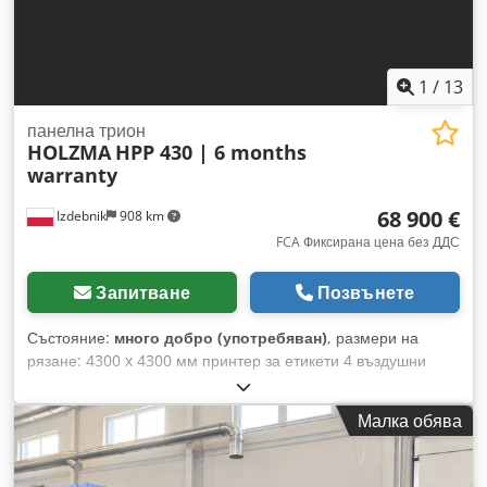
1
/
13
панелна трион
HOLZMA
HPP 430 | 6 months
warranty
68 900 €
Izdebnik
908 km
FCA Фиксирана цена без ДДС
Запитване
Позвънете
Състояние:
много добро (употребяван)
, размери на
рязане: 4300 x 4300 мм принтер за етикети 4 въздушни
маси дължина на масите: 2,2 м 7 захващащи устройства
пневматично изтеглящи се опори за рязане на
Малка обява
фурнировани плоскости агрегат за ъглово рязане мощност
на основния двигател: 18 kW мощност на двигателя на
подрязващия нож: 2,2 kW височина на рязане: 125 мм