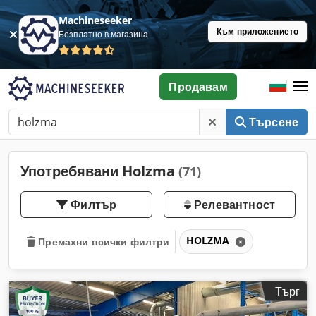
Machineseeker
Към приложението
Безплатно в магазина
Продавам
Търсене
Употребявани Holzma
(71)
Филтър
Релевантност
HOLZMA
Премахни всички филтри
Търг