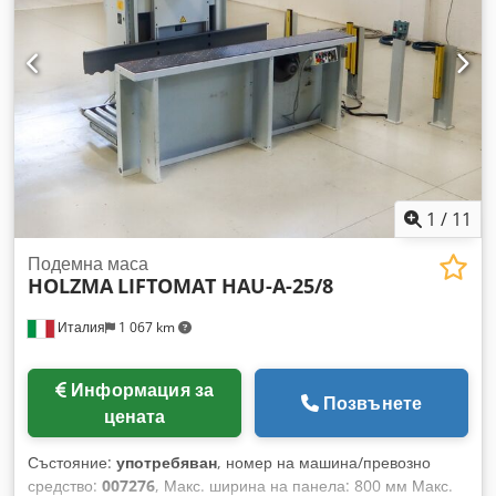
1
/
11
Подемна маса
HOLZMA
LIFTOMAT HAU-A-25/8
Италия
1 067 km
Информация за
Позвънете
цената
Състояние:
употребяван
, номер на машина/превозно
средство:
007276
, Макс. ширина на панела: 800 мм Макс.