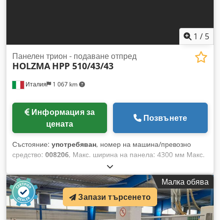
1
/
5
Панелен трион - подаване отпред
HOLZMA
HPP 510/43/43
Италия
1 067 km
Информация за
Позвънете
цената
Състояние:
употребяван
, номер на машина/превозно
средство:
008206
, Макс. ширина на панела: 4300 мм Макс.
дължина на панела: 4300 мм Максимално изнасяне на
главното режещо острие: 125 мм Брой притискащи
Малка обява
цилиндри: 9 Dsdpfx Ajx A Tizoa Tekr
Запази търсенето