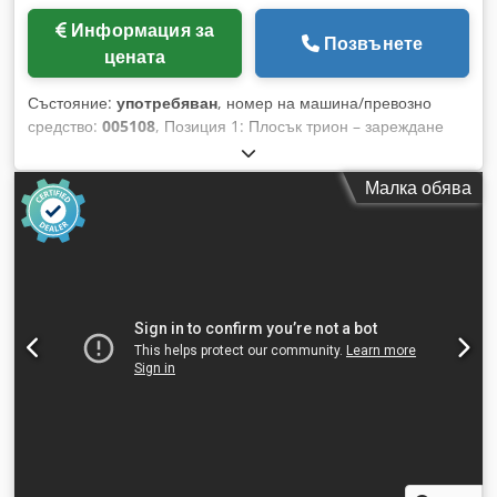
Информация за
Позвънете
цената
Състояние:
употребяван
, номер на машина/превозно
средство:
005108
, Позиция 1: Плосък трион – зареждане
отпред HOLZMA-HPP 380/43/43 + TLF Dkodpfx Aswuck Ija
Tjr Позиция 2: Хоризонтален склад HOLZMA-HPP 380/43/43
Малка обява
+ TLF