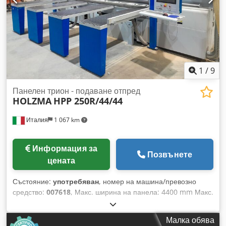
1
/
9
Панелен трион - подаване отпред
HOLZMA
HPP 250R/44/44
Италия
1 067 km
Информация за
Позвънете
цената
Състояние:
употребяван
, номер на машина/превозно
средство:
007618
, Макс. ширина на панела: 4400 mm Макс.
дължина на панела: 4400 mm Dedpfxsu N Slio Aa Tekr
Макс. издаденост на главния режещ диск: 75 mm Брой
Малка обява
затягащи челюсти: 7