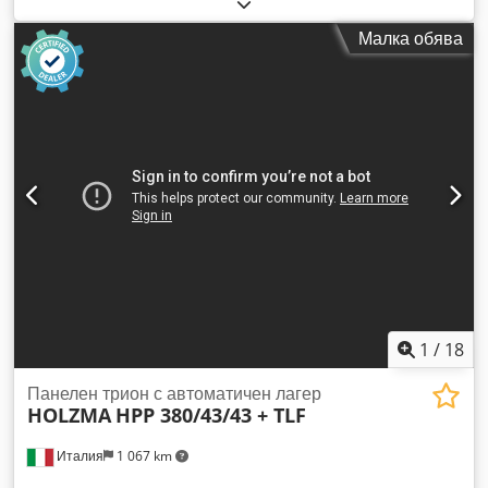
mm Максимална дължина на панела: 4300 mm Dedpfxey
Hcd Ee Aa Tskr Максимално издаване на основния режещ
Малка обява
диск: 80 mm Брой захващащи челюсти: 8
1
/
18
Панелен трион с автоматичен лагер
HOLZMA
HPP 380/43/43 + TLF
Италия
1 067 km