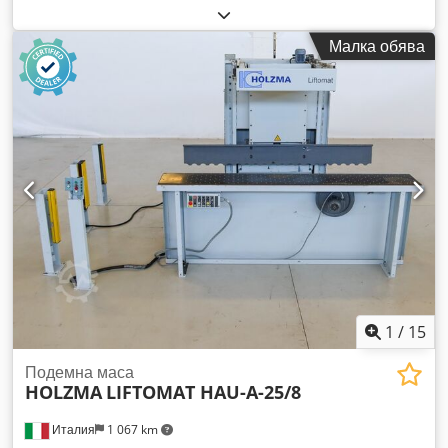
дължина на панела: 2500 мм Макс. височина на стека с
панели над пода: 1650 мм Вместимост на повдигане: 4500
Малка обява
кг Dsdpet H Tx Djfx Aa Tskr
1
/
15
Подемна маса
HOLZMA
LIFTOMAT HAU-A-25/8
Италия
1 067 km