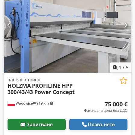
Dksdozr U T Hspfx Aa Tjr скорост на движение на
платформата на триона: 0-150 м/мин скорост на движение
на гредата с буталата: 0-90 м/мин управление: CadMatic
4.0 година на производство: 2011 отработени часове: 5800
ч. гаранция за механичните части: 6 месеца!
1
/
5
панелна трион
HOLZMA
PROFILINE HPP
300/43/43 Power Concept
75 000 €
Wadowice
919 km
Фиксирана цена без ДДС
Запитване
Позвънете