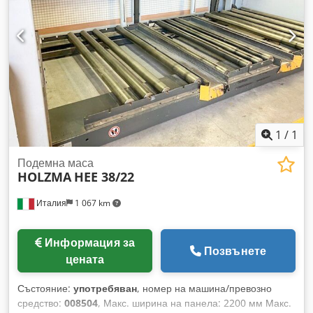
1
/
1
Подемна маса
HOLZMA
HEE 38/22
Италия
1 067 km
Информация за
Позвънете
цената
Състояние:
употребяван
, номер на машина/превозно
средство:
008504
, Макс. ширина на панела: 2200 мм Макс.