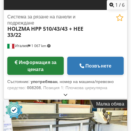
1
/
6
Система за рязане на панели и
подреждане
HOLZMA
HPP 510/43/43 + HEE
33/22
Италия
1 067 km
Информация за
Позвънете
цената
Състояние:
употребяван
, номер на машина/превозно
средство:
008208
, Позиция 1: Плочкова циркулярна
машина – подаване отпред HOLZMA-HPP 510/43/43 + HEE
33/22 Dkodpox A Thkofx Aa Tjr Позиция 2: Повдигаща
Малка обява
платформа HOLZMA-HPP 510/43/43 + HEE 33/22