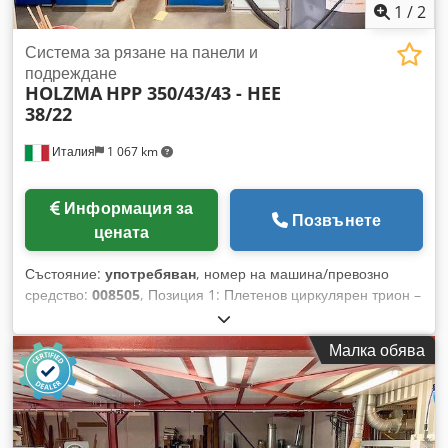
1
/
2
Система за рязане на панели и
подреждане
HOLZMA
HPP 350/43/43 - HEE
38/22
Италия
1 067 km
Информация за
Позвънете
цената
Състояние:
употребяван
, номер на машина/превозно
средство:
008505
, Позиция 1: Плетенов циркулярен трион –
зареждане отпред HOLZMA-HPP 350/43/43 - HEE 38/22
Позиция 2: Повдигаща маса HOLZMA-HPP 350/43/43 - HEE
Малка обява
38/22 Dsdpfx Aoy Hcd Ssa Tokr