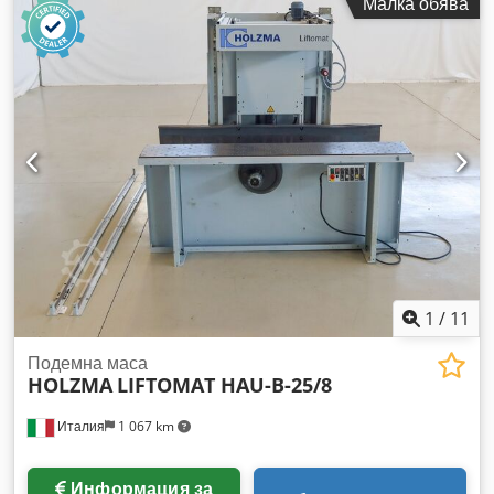
Малка обява
Tokr Брой стягащи клещи: 7
1
/
11
Подемна маса
HOLZMA
LIFTOMAT HAU-B-25/8
Италия
1 067 km
Информация за