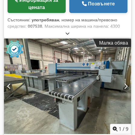
Информация за
Позвънете
цената
Състояние:
употребяван
, номер на машина/превозно
средство:
007538
, Максимална ширина на панела: 4300
mm Максимална дължина на панела: 4300 mm
Максимално издаване на основния режещ диск: 80 mm
Малка обява
Dedeuwzupjpfx Aa Tjkr Брой захващащи челюсти: 8
1
/
9