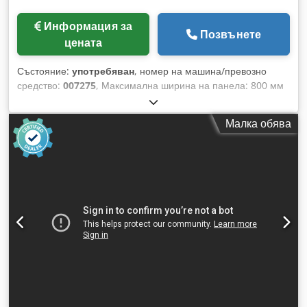
Информация за
Позвънете
цената
Състояние:
употребяван
, номер на машина/превозно
средство:
007275
, Максимална ширина на панела: 800 мм
Максимална дължина на панела: 2500 мм Максимална
височина на стека с панели над пода: 1650 мм Djdpfxot H
Малка обява
Tvvs Aa Tskr Подемна способност: 4500 кг