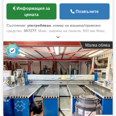
Информация за
Позвънете
цената
Състояние:
употребяван
, номер на машина/превозно
средство:
007277
, Макс. ширина на панела: 800 мм Макс.
дължина на панела: 2500 мм Максимална височина на
купчината панели над пода: 1650 мм Повдигащ капацитет:
Малка обява
4500 кг Dksdpfx Aast H Tyne Ter