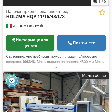
1
/
8
Панелен трион - подаване отпред
HOLZMA
HQP 11/16/43/L/X
Италия
1 067 km
Информация за
Позвънете
цената
Състояние:
употребяван
, номер на машина/превозно
средство:
008348
, Макс. ширина на панела: 4300 мм Макс.
дължина на панела: 1600 мм Dkodpfx Aoyl Iiiea Tsr Макс.
издаване на главния трион: 125 мм Брой на стягащите
Малка обява
челюсти: 5