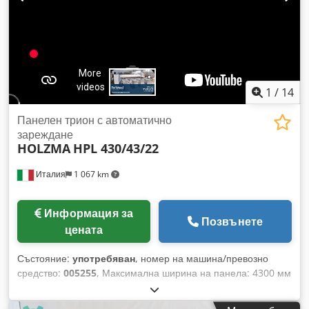
1
/
14
Панелен трион с автоматично
зареждане
HOLZMA
HPL 430/43/22
Италия
1 067 km
Информация за
Позвънете
цената
Състояние:
употребяван
, номер на машина/превозно
средство:
005255
, Максимална ширина на панела: 4300 мм
Максимална дължина на панела: 2200 мм Максимално
издаване на основния трион: 110 мм Dedpsg E Tcxsfx Aa