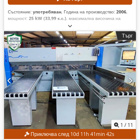
Състояние:
употребяван
, Година на производство:
2006
,
мощност:
25 kW (33,99 к.с.)
, максимална височина на
рязане:
110 мм
, максимална ширина на рязане:
4 300 мм
,
максимална дължина на рязане:
4 300 мм
, ТЕХНИЧЕСКИ
Търг
ДЕТАЙЛИ Макс. ширина на плота: 4300 мм Макс. дължина
на плота: 4300 мм Мин. височина на рязане: 3 мм Макс.
височина на рязане: 110 мм Макс. надвес на диска: 125 мм
Подаващо устройство и захващащи устройства Брой
захващащи устройства: 9 Брой захващащи устройства на
ограничителя: 9 Dodpozmtn Sjfx Aa Tekr Макс. скорост на
подаване: 80 м/мин Макс. скорост на подаване на
режещата каретка: 120 м/мин Режеща каретка Макс.
диаметър на инструмента: 450 мм Мощност на двигателя:
18 kW Скорост на въртене: 2870 об./мин Предварително
разрязващ агрегат Изпълнение: Предварително разрязващ
агрегат за постформиране Макс. диаметър на
инструмента: 340 мм Мощност на двигателя: 2,2 kW
Скорост на въртене: 2880 об./мин ДЕТАЙЛИ ЗА
1
/
11
МАШИНАТА Система за управление: Windows XP Софтуер
Приключва след
10
d
11
h
41
min
40
s
за програмиране на машината: CADMATIC 3 Обща