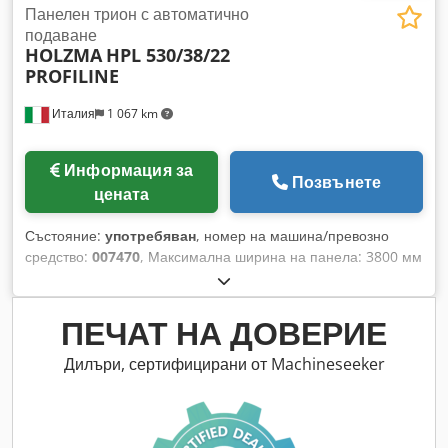
Панелен трион с автоматично
подаване
HOLZMA
HPL 530/38/22
PROFILINE
Италия
1 067 km
Информация за
Позвънете
цената
Състояние:
употребяван
, номер на машина/превозно
средство:
007470
, Максимална ширина на панела: 3800 мм
Dkjdpfx Aot H Twaja Ter Максимална дължина на панела:
2200 мм Максимално изнасяне на основния трионен диск:
130 мм Брой на захващащите шпиндели: 7
ПЕЧАТ НА ДОВЕРИЕ
Дилъри, сертифицирани от Machineseeker