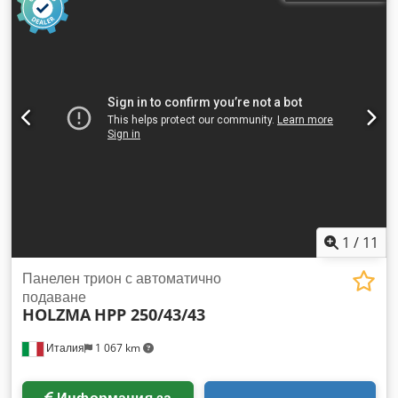
1
/
11
Панелен трион с автоматично
подаване
HOLZMA
HPP 250/43/43
Италия
1 067 km