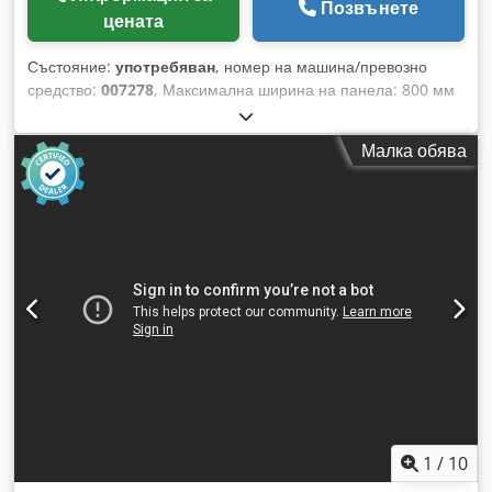
Позвънете
цената
Състояние:
употребяван
, номер на машина/превозно
средство:
007278
, Максимална ширина на панела: 800 мм
Максимална дължина на панела: 2500 мм Максимална
височина на стека с панели над пода: 1650 мм Dedpfxjt H
Малка обява
Txqs Aa Tokr Повдигаща капацитет: 4500 кг
1
/
10