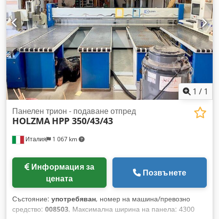
1
/
1
Панелен трион - подаване отпред
HOLZMA
HPP 350/43/43
Италия
1 067 km
Информация за
Позвънете
цената
Състояние:
употребяван
, номер на машина/превозно
средство:
008503
, Максимална ширина на панела: 4300