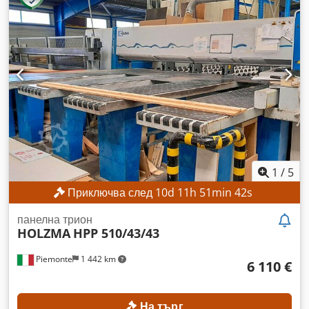
1
/
5
Приключва след
10
d
11
h
51
min
40
s
панелна трион
HOLZMA
HPP 510/43/43
Piemonte
1 442 km
6 110 €
На търг