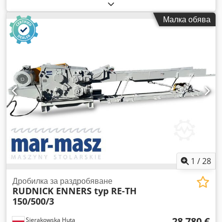
Dksdpszlk Rzofx Am Ser Двигател: дизелов Година на
производство: 2026
Малка обява
1
/
28
Дробилка за раздробяване
RUDNICK ENNERS typ RE-TH
150/500/3
28 780 €
Sierakowska Huta