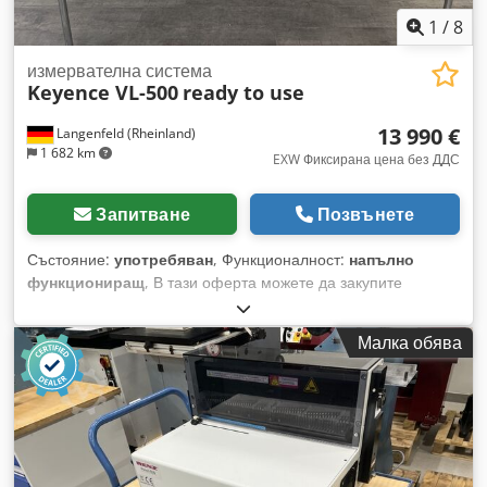
по-силни колебания на курса)
1
/
8
измервателна система
Keyence VL-500
ready to use
13 990 €
Langenfeld (Rheinland)
1 682 km
EXW Фиксирана цена без ДДС
Запитване
Позвънете
Състояние:
употребяван
, Функционалност:
напълно
функциониращ
, В тази оферта можете да закупите
употребяван 3D координатно-измервателен уред „Keyence
VL-500“. Предмет на продажбата: 1 бр. Keyence VL-500 със
Малка обява
следното оборудване: включително софтуер включително
допълнителен софтуер включително лаптоп за използване
включително калибрационна плоча Готов за незабавна
употреба Състояние: Тази оферта е за употребявано
устройство, което е възможно да има следи от употреба
(малки драскотини или пожълтявания). Устройството е