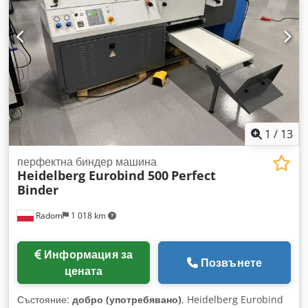
1
/
13
перфектна биндер машина
Heidelberg Eurobind 500
Perfect
Binder
Radom
1 018 km
Информация за
Позвънете
цената
Състояние:
добро (употребявано)
, Heidelberg Eurobind