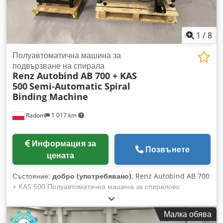
1
/
8
Полуавтоматична машина за
подвързване на спирала
Renz Autobind AB 700 + KAS
500
Semi-Automatic Spiral
Binding Machine
Radom
1 017 km
Информация за
Позвънете
цената
Състояние:
добро (употребявано)
, Renz Autobind AB 700
+ KAS 500 Полуавтоматична машина за спиралово
подвързване Машината е в много добро състояние и
готова за експлоатация. Ефективна полуавтоматична
Малка обява
машина за производство на календари, тетрадки и други