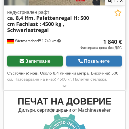
1
/
8
авариен СПИР) Перфектен за: - монтажни дейности -
опаковане - сервиз и производство - товаро-разтоварни
индустриален рафт
ca. 8,4 lfm. Palettenregal H: 500
дейности 📦 Комплектът включва: - ножичен подемник -
cm
Fachlast : 4500 kg ,
хидравличен агрегат - управление (дистанционно) 🚚
Schwerlastregal
Доставка: Изпращане на палет Възможно лично вземане
1 840 €
Wietmarschen
1 740 km
Фиксирана цена без ДДС
Запитване
Позвънете
Състояние:
нов
, Около 8,4 линейни метра, Височина: 500
см, Натоварване на ниво: 4500 кг. Палетни стелажи,
тежкотоварни стелажи, високи индустриални стелажи –
складови стелажи налични веднага от склад. Данни: -
Височина: около 500 см - Дълбочина: около 110 см -
ПЕЧАТ НА ДОВЕРИЕ
Дължина: около 8,4 линейни метра - Натоварване на ниво:
4500 кг - Рамки: поцинковани - Траверси: 270 x 15 x 5 см,
Дилъри, сертифицирани от Machineseeker
T45 - Траверси: оранжеви - Нова стока, BLT PR50/101 -
Произведено в Европа и тествано според действащия
стандарт DIN EN 15512. - 100% качество на най-добра