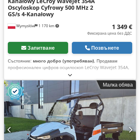
Kanałowy
LeCroy WaveJet 354A
Oscyloskop Cyfrowy 500 MHz 2
GS/s 4-Kanałowy
1 349 €
Wymysłów
1 170 km
Фиксирана цена без ДДС
Запитване
Позвънете
Състояние:
много добро (употребяван)
, Продавам
професионален цифров осцилоскоп LeCroy WaveJet 354A,
предназначен за лабораторни, сервизни и индустриални
приложения. Това е висококачествен измервателен уред с
Малка обява
честотна лента 500 MHz и честота на дискретизация 2
GS/s. Технически характеристики: • Производител: LeCroy •
Модел: WaveJet 354A • Честотна лента: 500 MHz • Честота
на дискретизация: 2 GS/s • 4 аналогови канала • USB порт •
Вградена транспортна дръжка • Захранване: 90–264 V AC,
47–63 Hz Състояние: • Използван, в добро визуално
състояние с нормални следи от употреба. • Устройството
се включва и работи правилно – дисплеят е в изправност,
което се вижда на снимките. Dkodszru Sijpfx Am Ssr