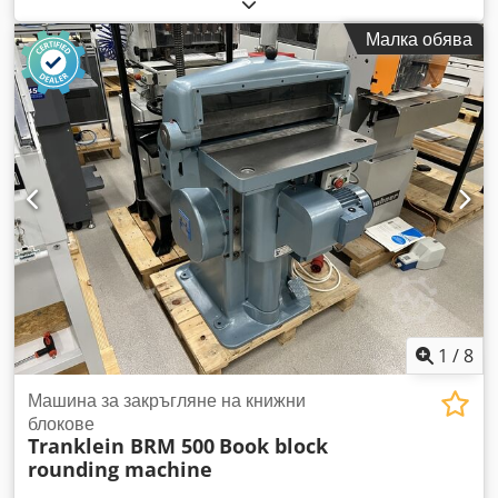
Кльовер Dodpfxedd Ewbo Am Sjkr Г-н: Саймън Бланк
Включено в доставката: 01x Крайно удължение, ново
Малка обява
Изпълнение: универсално Цвят на материала: RAL 1018
цинково жълт Обща височина: 650 mm Полезна височина:
500 mm Телескопично: 600 - 1.150 mm дълбочина Размер
на рамковия профил: 45 x 45 mm ъгъл Перфорация: 5 x 25
mm Диаметър на отворите: 30 x 10 mm Тегло: 6,52 kg / бр.
Нашите услуги накратко: (Цени при запитване) - Монтаж,
сглобяване моля, обърнете внимание на нашите общи
монтажни условия - Проверка на стелажи Инспекция на
стелажи по DIN EN 15635 изпълнена според изискванията
на BGR 234 - визуална проверка за всички стелажни
системи - Доставка с наш собствен автопарк (без
разтоварване) Разходи за доставка при запитване!
1
/
8
Машина за закръгляне на книжни
блокове
Tranklein BRM 500
Book block
rounding machine