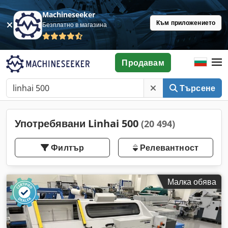
Machineseeker
Към приложението
Безплатно в магазина
Продавам
Търсене
Употребявани Linhai 500
(20 494)
Филтър
Релевантност
Малка обява