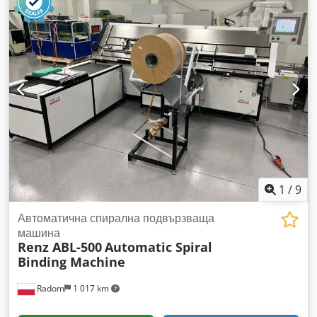
продукти със спиралово метално подвързване. Бърза
работа Диаметри на спиралата: от 3/16″ до 1 1/8″ Работна
ширина до 700 мм Dodpfx Aozmu Itsm Sokr Дебелина на
кримпване приблизително 23 мм Производителност до
1200 цикъла/час Полуавтоматичната машина развива
спиралата от ролката, брои шевовете, реже спиралата до
предварително зададения брой и прехвърля сегмента в
областта на кримпване. Операторът поставя
предварително перфорирания календар върху масата.
Календарът се премества автоматично в областта за
кримпване при натискане на педала. Включва подаващо
устройство за окачвания KAS 500 Захранване: 230V +
сгъстен въздух Тегло: 615 кг.
1
/
9
Автоматична спирална подвързваща
машина
Renz ABL-500
Automatic Spiral
Binding Machine
Radom
1 017 km