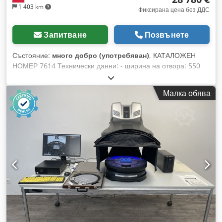
1 403 km
Фиксирана цена без ДДС
Запитване
Позвънете
Състояние:
много добро (употребяван)
, КАТАЛОЖЕН
НОМЕР 7614 Технически данни: - ширина на отвора: 550
мм - височина на отвора: 220 мм - ширина на вала: 630 мм
- дължина на ножа: 630 мм - брой ножове: 2 бр. - размери
Малка обява
на ситото: 60x60 мм - 2 зъбни подаващи валове отдолу -
мощност на долните валове: около 1,5 kW - зъбен подаващ
вал отгоре - мощност на горния вал: около 1,5 kW -
вибрационен улей - дължина на вибрационния улей: 4750
мм - ширина на вибрационния улей: 450 мм - главен
двигател: 45 kW - двигател на вибрационния улей: 1,5 kW -
автoреверс - заден ход - общи размери на машината (д/ш/
в): 3200x1700x1400 мм - общи размери на машината (д/ш/
в): 4750x800x1100 мм - тегло: около 4500 кг ПРЕДИМСТВА
– автoреверс (с възможност за регулиране) – заден ход –
използвана дробилка, в много добро състояние Dodpoza
Eipjfx Am Sokr Нетна цена: 120 900 PLN Нетна цена: 28 780
EUR при курс 4,2 EUR (Цените могат да се променят при