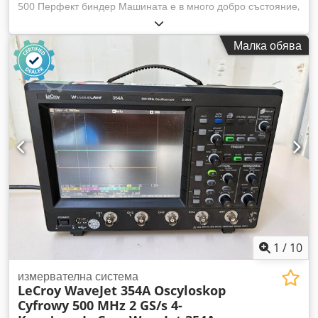
500 Перфект биндер Машината е в много добро състояние,
с нисък пробег, готова за работа. От държавна печатница.
Описание на производителя: Професионален биндер за
Малка обява
перфектно подвързване на книги с меки корици. Този
напълно автоматичен биндер се отличава с изключително
здрава конструкция и е оборудван с пистолет за топло
лепене, което го прави ефективен дори при малки и много
малки тиражи на книжки или страници. Heidelberg
Eurobind 500 е едночелюстен биндер с автоматично
подаване на корици, което позволява работа от един човек
и гарантира перфектно подвързани книги с постоянно
високо качество. Подвързва книги с дебелина от 2 до 50 мм
и дължина на гръбчето от 120 до 320 мм, с максимален
капацитет до 500 книги на час. Интегриран нож за
фрезоване. Автоматично подаване и биговане на кориците.
Комплектът включва документация, система за изсмукване
на отпадъци, компресор и електрическа система за
1
/
10
извеждане на книги. Dodpozrfcrjfx Am Sskr
измервателна система
LeCroy WaveJet 354A Oscyloskop
Cyfrowy 500 MHz 2 GS/s 4-