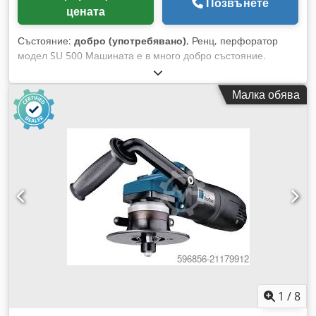
Позвънете
цената
Състояние:
добро (употребявано)
, Ренц, перфоратор
модел SU 500 Машината е в много добро състояние.
Комплектът включва основа за машината. Електрическо
задвижване, управление с крачен педал. Комплектът
Малка обява
включва инструмент за перфориране на кръгли отвори в
съотношение 3:1, с изрез за закачалка. Описание от
производителя: Перфораторна машина с работна ширина
до 500 мм. Проектирана за непрекъсната работа и големи
натоварвания. Функционалният цикъл се активира с крачен
педал. Dsdozdauujpfx Am Sekr Перфориране до 40 листа
(4 мм) в един цикъл. Бърза и лесна смяна на
перфораторните ленти. Предлага се с или без изрез за
закачалка. Захранване: трифазно, 380 V. Тегло: 170 кг.
1
/
8