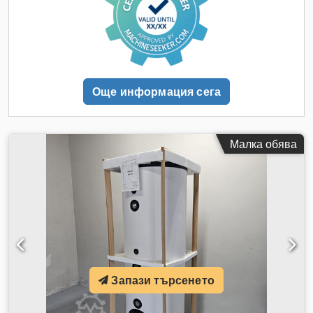
цена. Комплектът включва: - 4 x рамки, приблиз. 500 см х
110 см, разглобени - 18 x траверси, приблиз. 270 x 15 x 5
см, T45 - 36 x предпазни щифтове - Нива: под + 3 нива - 36
палетни места, включително позиции на пода - ВЕДНАГА
НАЛИЧНИ МНОЖЕСТВЕНО! Цена: 1 840,00 € без ДДС
Dodszrvyuopfx Am Sskr плюс законно приложим ДДС.
Още информация сега
Получавате фактура с отделно посочен ДДС.
Предварителният монтаж на рамките може да бъде
извършен от нас срещу малка доплащане от 12,50 €/бр.
(без ДДС).
Малка обява
Запази търсенето