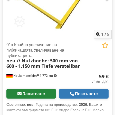
зъбци максимална ширина на материала: 700 мм Dkodpfx
Amema Dkfe Sjr дължина на подаващите ролки: 3000 мм
ширина на ролката: 700 мм диаметър на ролката: 70 мм
изходна маса: 6200 мм ширина на веригата: 60 мм седем
притискащи ролки две долни дърпащи ролки транспортни
размери (д/ш/в): 700 / 245 / 180 см тегло: 3000 кг
1
/
5
01x Крайно увеличение на
публикацията Увеличаване на
публикацията,
neu // Nutzhoehe: 500 mm
von
600 - 1.150 mm Tiefe verstellbar
59 €
Neukamperfehn
1 772 km
VB без ДДС
Запитване
Позвънете
Състояние:
нов
, Година на производство:
2026
, Вашите
контакти във фирмата ни: Г-н: Андре Еверинг Г-н: Марио