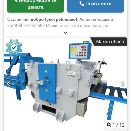
Позвънете
цената
Състояние:
добро (употребявано)
, Лепилна машина
Sumbel Herold 500 Машината е като нова, напълно
изправна и готова за производство. Това е най-ценената
марка сред малките ламиниращи машини. Идеална за
Малка обява
производство на обложки, декоративни опаковки и други.
Произведено в Германия. Машината работи с топъл
лепило. Оборудвана е с вградена нагревателна плоча и
водна баня. Месингови валове. Безстепенно регулиране:
дебелина на лепилото, ширина на процепа и скорост.
Dksdpfxszkycwe Am Ssr Работна ширина: 500 мм
Захранване: 380V Тегло: 60 кг
1
/
12