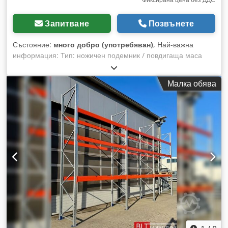
Запитване
Позвънете
Състояние:
много добро (употребяван)
, Най-важна
информация: Тип: ножичен подемник / повдигаща маса
Грузоподемност: 500 кг Състояние: използван – изправен
Управление: дистанционно управление нагоре/надолу +
Малка обява
аварийно СПИРАНЕ Захранване: 230/400V Година на
производство: 2012 Цената е за комплекта, показан на
снимките ⚙️ Техническа спецификация: Грузоподемност:
0,5 т (500 кг) Височина на повдигане: около 630 мм
Мощност на двигателя: 0,8 kW Работно налягане: 196 bar
Тегло: около 170 кг Размери на плота: около 90 x 60 см
Захранване: 3-фазово 230/400V Степен на защита: IP55 🛠️
Описание: Dkjdpjyw Ua Tofx Am Ssr Предлагам
професионален хидравличен ножичен подемник – идеален
за работилница, производство и склад. Устройството
позволява безопасно и удобно повдигане на тежки
елементи до ергономична работна височина. Оборудван с:
- стабилна ножична конструкция - хидравлична повдигаща
система - дистанционно управление (нагоре/надолу +