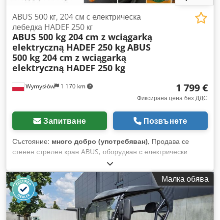
ABUS 500 кг, 204 см с електрическа
лебедка HADEF 250 кг
ABUS 500 kg 204 cm z wciągarką
elektryczną HADEF 250 kg
ABUS
500 kg 204 cm z wciągarką
elektryczną HADEF 250 kg
1 799 €
Wymysłów
1 170 km
Фиксирана цена без ДДС
Запитване
Позвънете
Състояние:
много добро (употребяван)
, Продава се
стенен стрелен кран ABUS, оборудван с електрически
верижен телфер HADEF, модел 63/78EF. Комплектът е
предназначен за повдигане и преместване на товари в
Малка обява
работилници, складове, производствени халета и на
монтажни позиции. Здравата стоманена конструкция на
марката ABUS осигурява висока издръжливост и стабилност
по време на работа. Кранът е оборудван с електрически