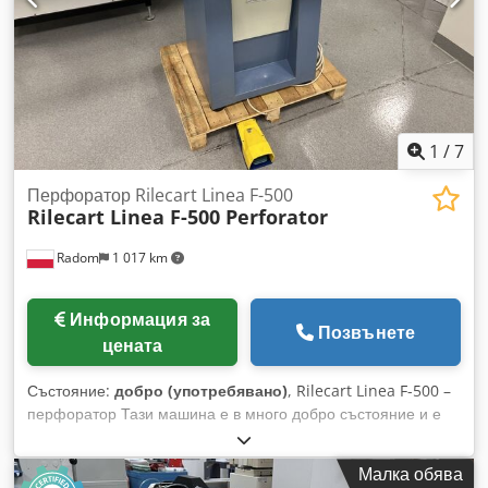
1
/
7
Перфоратор Rilecart Linea F-500
Rilecart Linea F-500 Perforator
Radom
1 017 km
Информация за
Позвънете
цената
Състояние:
добро (употребявано)
, Rilecart Linea F-500 –
перфоратор Тази машина е в много добро състояние и е
готова за употреба. Електрическо задвижване, управление
с педал. Включва перфорационен инструмент с
Малка обява
предавателно число 3:1, отвор 4x4 мм и изрез за закачалка.