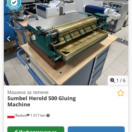
Инструментът е разделен на 3 независими модула.
Описание на производителя: Перфоратор с работна
ширина до 530 мм Предназначен за непрекъсната работа и
големи натоварвания Управление чрез педал
Перфориране на до 40 листа (2,5 мм) в един цикъл
Dksdpfozlactox Am Sor Бърза и лесна смяна на
перфорационните ленти Предлага се с или без изрез за
закачалка Захранване 380V Тегло: 195 кг
1
/
6
Машина за лепене
Sumbel Herold 500
Gluing
Machine
Radom
1 017 km
Информация за