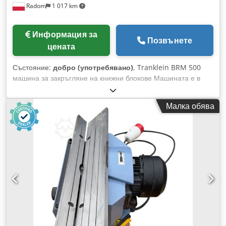
Radom
1 017 km
Информация за
Позвънете
цената
Състояние:
добро (употребявано)
, Tranklein BRM 500
машина за закръгляне на книжни блокове Машината е в
много добро състояние, напълно сервизирана и готова за
употреба. Модел с електрическо регулиране на дебелината
Малка обява
на книгата. Dsdszhkkaspfx Am Sekr Технически
спецификации: Максимален работен размер: 500 мм
Максимална дебелина на книгата: 120 мм Скорост: 300
цикъла/час Захранване: 400V Тегло: 300 кг Лесна за
използване, бърза за настройка.