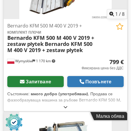
1
/
8
Bernardo KFM 500 M 400 V 2019 +
комплект плочи
Bernardo KFM 500 M 400 V 2019 +
zestaw płytek
Bernardo KFM 500
M 400 V 2019 + zestaw płytek
799 €
Wymysłów
1 170 km
Фиксирана цена без ДДС
Запитване
Позвънете
Състояние:
много добро (употребяван)
, Продава се
фазообразуваща машина за ръбове Bernardo KFM 500 M,
предназначена за прецизно фазообразуване и заглаждане
на детайли, изработени от стомана, неръждаема стомана,
Малка обява
алуминий и други метали. Уредът е идеален за подготовка
на детайли за заваряване, премахване на остри ръбове и
изработване на равномерни фаски. Здравата конструкция и