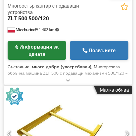
Многоостър кантар с подаващи
устройства
ZLT 500
500/120
Miechucino
1 402 km
Информация за
Позвънете
цената
Състояние:
много добро (употребяван)
, Многорезова
обръчна машина ZLT 500 с подаващи механизми 500/120 –
производство: Чехия – подвижен диск с възможност за
монтаж на няколко диска ТЕХНИЧЕСКИ ПАРАМЕТРИ:
Малка обява
ширина на рязане: 500 мм височина на рязане: 120 мм
мин. дължина на материала: 800 мм макс. диаметър на
диска: 450 мм един подвижен диск: втулка 70 мм дължина
на фиксираната втулка: 100 мм мощност на мотора: 45 kW
два горни притискащи вала, четири долни дърпащи вала
скоростта на подаване е плавно регулируема чрез честотен
инвертор ролка за поддържане на вала два реда обратни