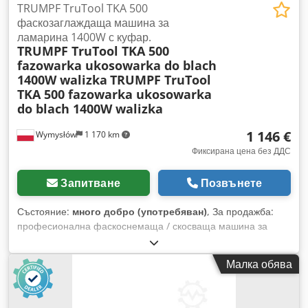
TRUMPF TruTool TKA 500
фаскозаглаждаща машина за
ламарина 1400W с куфар.
TRUMPF TruTool TKA 500
fazowarka ukosowarka do blach
1400W walizka
TRUMPF TruTool
TKA 500 fazowarka ukosowarka
do blach 1400W walizka
1 146 €
Wymysłów
1 170 km
Фиксирана цена без ДДС
Запитване
Позвънете
Състояние:
много добро (употребяван)
, За продажба:
професионална фаскоснемаща / скосваща машина за
ламарина TRUMPF TruTool TKA 500 (1A1). Машината е
предназначена за подготовка на фаски за заваряване и
Малка обява
обработка на ръбове на стоманени листове. Състояние –
използвана, технически изправна, с нормални следи от
употреба, видими на снимките. Професионално