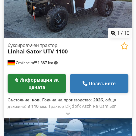
1
/
10
буксировъчен трактор
Linhai
Gator UTV 1100
Crailsheim
1 387 km
Информация за
Позвънете
цената
Състояние:
нов
, Година на производство:
2026
, обща
дължина:
3 110 мм
, Трактор Dkjdpfx Aszh Ra Usm Ssr
Linhai Gator UTV 1100 Двигател: дизелов Година на
производство: 2026