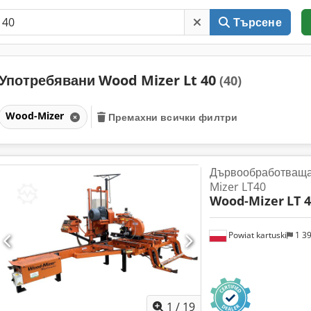
Търсене
Употребявани Wood Mizer Lt 40
(40)
Wood-Mizer
Премахни всички филтри
Дървообработващ
Mizer LT40
Wood-Mizer
LT 
Powiat kartuski
1 3
1
/
19