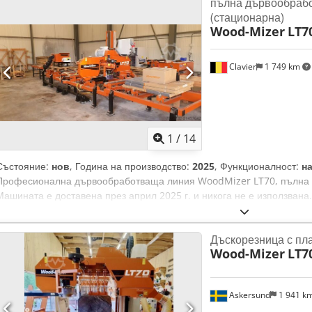
пълна дървообраб
(стационарна)
Wood-Mizer
LT7
Clavier
1 749 km
1
/
14
Състояние:
нов
, Година на производство:
2025
, Функционалност:
н
Професионална дървообработваща линия WoodMizer LT70, пълна к
Машината е доставена през април 2025 г. и никога не е използвана
готова за работа. Credpjyr I Dmefx Aixef
Дъскорезница с пл
Wood-Mizer
LT7
Askersund
1 941 k