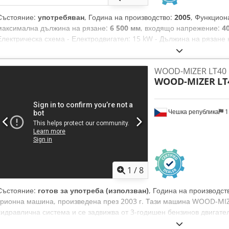
Състояние:
употребяван
, Година на производство:
2005
, Функцион
максимална дължина на рязане:
6 500 мм
, входящо напрежение:
4
Електрическа схема - Електродвигател: 15 kW - Дължина на рязане н
стационарен пулт - Допълнително оборудване: Crjdoyrdg Dopfx Aix
Хидравлично притискане - Хидравличен въртач - Регулиране на ролк
WOOD-MIZER LT40
кората преди рязане) - Двуфункционално притискане - Странични 
WOOD-MIZER
LT
машината: - дължина: 750 см - ширина: 220 см - височина: 240 см - 
Чешка република
1
1
/
8
Състояние:
готов за употреба (използван)
, Година на производст
трионна машина, произведена през 2003 г. Тази машина WOOD-MIZ
хидравлична система и се задвижва от 3-годишен бензинов двигате
брой на работните часове е 4300, а през 2026 г. трионът е подлож