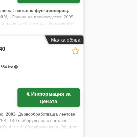
алност:
напълно функциониращ
,
00 V
, - Година на производство: 2005 -
а трупи: до 6,5 метра - Управление:
sf - Хидравлично зареждане -
ите - Коробелачка (за отстраняване на
Малка обява
опори - Нивелиращи ролки Размери на
40
тегло ~1700 кг
 554 km
Информация за
цената
во:
2003
, Дървообработваща лентова
ER LT40 е оборудвана с напълно
л Kohler с 1100 работни часа. Общият
ен на пълна поддръжка, което гарантира