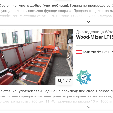
Състояние:
много добро (употребяван)
, Година на производство:
Функционалност:
напълно функциониращ
, Продава се цялостна 
Woodmizer, състояща се от: LT70 Remote, EG800, HR700, 3-метров 
устройство за подаване на дървени трупи и др. Линията е напълно
клиенти е извършено наскоро. Линията все още е в експлоатация и
Дърводелница Woo
време. В цената са включени също около 100 лентови триони (стойн
Wood-Mizer
LT1
11 дискови триона за EG800 (стойност около 1400 евро). Crjdpfx Aio
използва и е складиран. HR700 е напълно функционален и е работи
на линията с HR700 е показана на последната снимка. При интерес
Laakirchen
1 081 
персонал (около 500-1000 м3 нарязана дървесина годишно). Ако им
отговоря.
1
/
7
Състояние:
употребяван
, Година на производство:
2022
, Блокова 
включително предрезачка, електрическо регулиране на височината,
диаметър на трупа 900 мм, 11 kW, дължина на рязане 10 м, 1000 кг 