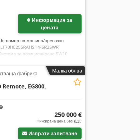
Информация за
цената
 h
, номер на машина/превозно
л: LT70HE25SRAHSH4-SR2SWR
 Система за позициониране SW10
) Работно място за оператора
3 вертикални странични опори,
Малка обява
отваща фабрика
ри, 2 захвата, абсорбираща ролка
к Комплект крака за повдигната рамка
0 Remote, EG800,
м
250 000 €
Фиксирана цена без ДДС
Изпрати запитване