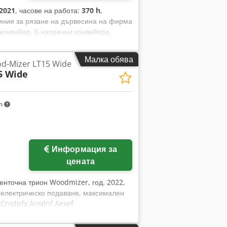
2021
, часове на работа:
370 h
,
линия за рязане на дървесина на фирма
конвейер, 6 напречни конвейера,
 функционална. Обслужването на
 може да бъде огледана по всяко
Малка обява
d-Mizer LT15 Wide
ост около 3000 евро) за LT70/HR700 и
5 Wide
yz Ia Isxof В момента HR700 не се
л само 30 часа. Друга конфигурация
 линията може да бъде продадена и с
km
ате въпроси, с удоволствие ще
Информация за
цената
ленточна трион Woodmizer, год. 2022,
 електрическо подаване, максимален
Crodpfx Aioxlnf Aexef