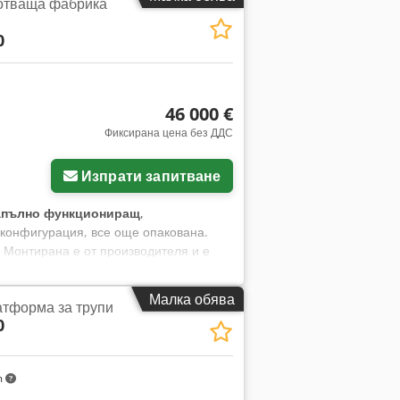
отваща фабрика
0
46 000 €
Фиксирана цена без ДДС
Изпрати запитване
апълно функциониращ
,
онфигурация, все още опакована.
. Монтирана е от производителя и е
Малка обява
атформа за трупи
0
m