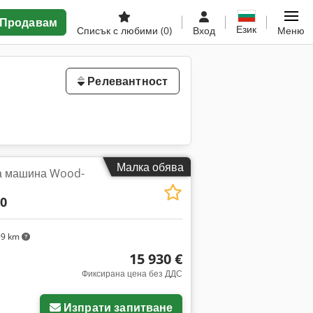
Продавам
Език
Списък с любими
(0)
Вход
Меню
Релевантност
Малка обява
а машина Wood-
40
99 km
15 930 €
Фиксирана цена без ДДС
Изпрати запитване