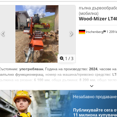
пълната му функционалност. Ако търсите висококачествени характе
пълна дървообраб
на WOOD-MIZER LT40, който предлагаме за продажба. Свържете се 
(мобилна)
Оборудване: Напълно хидравличен трион • Двигател: Бензинов двига
Wood-Mizer
LT4
часа Crsdpfszg Epzjx Aixjf • Общ брой работни часове: 4300 • По
през 2026 г.; напълно функционален
Irschenberg
1 209 
1
/
3
Състояние:
употребяван
, Година на производство:
2024
, часове н
напълно функциониращ
, номер на машина/превозно средство:
LT
дължина на рязане:
6 100 мм
, обща дължина:
8 200 мм
, общо тегло
височината:
електрически
, максимална ширина на рязане:
820 мм
употребявана мобилна линия Wood-Mizer LT40 wide, модел 2024 г.
рязане (дъска): 82 см Макс. обработваеми трупи: 100 см Година на 
Незабавно продаване
работни часа Задвижване: бензинов двигател 38 к.с. SW 10 - опред
Електрическа глава на триона (напред, назад, нагоре, надолу) Елек
Публикувайте сега от
Хидравличен пакет 5 (почти напълно оборудван) Устройство за повд
11 милиона купувач