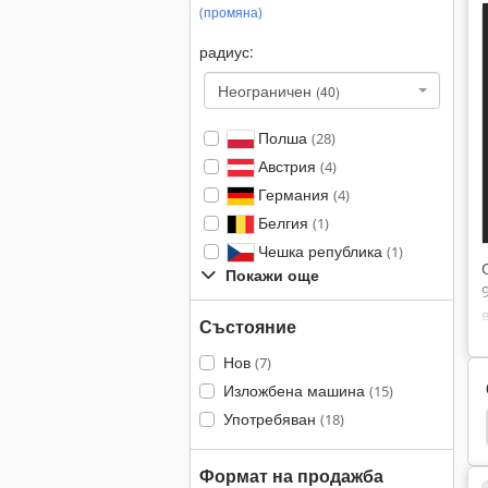
(промяна)
радиус:
Неограничен
(40)
Полша
(28)
Австрия
(4)
Германия
(4)
Белгия
(1)
Чешка република
(1)
Покажи още
Състояние
Нов
(7)
Изложбена машина
(15)
Употребяван
(18)
Фабрика
Стол Фабрика
Фабрика За Лепило
Формат на продажба