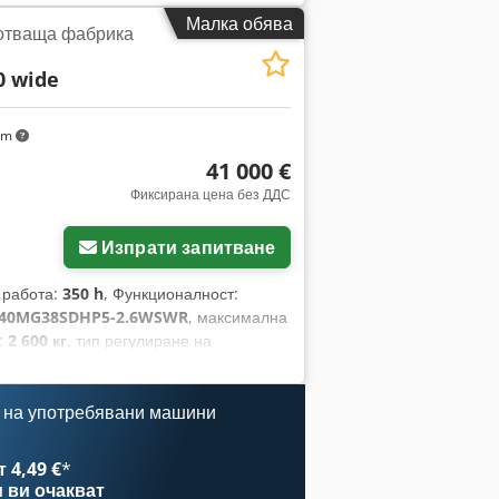
ристики на трион, обърнете внимание
Малка обява
отваща фабрика
с нас за повече информация. •
тел Kohler, 3 години, 1100 работни
0 wide
ддръжка/Състояние: Напълно обслужен
km
41 000 €
Фиксирана цена без ДДС
Изпрати запитване
а работа:
350 h
, Функционалност:
40MG38SDHP5-2.6WSWR
, максимална
:
2 600 кг
, тип регулиране на
, Оборудване:
шаси
, Предлагаме тази
 Дължина на рязане: 6,1 м Ширина на
производство: 02/24, около 350
 на употребявани машини
еляне на дебелината на рязане
трически съединител за двигателя
 4,49 €
*
игане на трупи, 2 прижимни скоби, 2
и
ви очакват