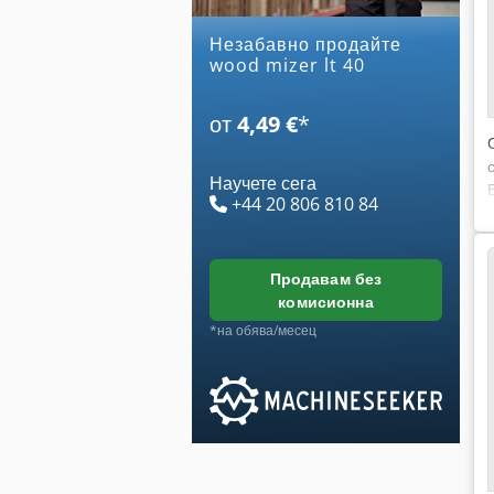
Незабавно продайте
wood mizer lt 40
от
4,49 €
*
Научете сега
+44 20 806 810 84
продавам без
комисионна
*на обява/месец