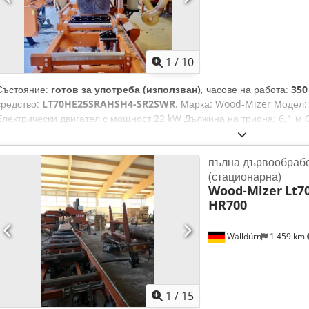
1
/
10
Състояние:
готов за употреба (използван)
, часове на работа:
350
средство:
LT70HE25SRAHSH4-SR2SWR
, Марка: Wood-Mizer Моде
Електрически двигател с мощност 22 kW Дължина на триона: 6,1 м
Система за автоматично измерване на дебелината на дъските (LMS
Наклонен транспортьор с връщане на дъските Верижен обръщател, 
пълна дървообраб
централен захват на 2 вала, 2 моторизирани ролки с двойни цилинд
(стационарна)
Дискове за лентови триони с ширина 50 мм Окорител Лазерен мерни
Wood-Mizer
Lt7
(„H“) Csdpfxozln S Nj Aixerf Платформа за трупи, 2 вериги, 6 x 1,66 
HR700
Walldürn
1 459 km
1
/
15