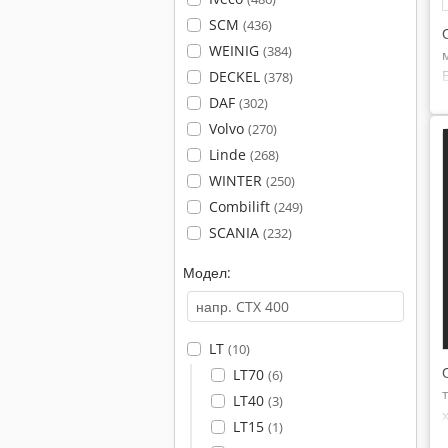
SCM
(436)
WEINIG
(384)
DECKEL
(378)
DAF
(302)
Volvo
(270)
Linde
(268)
WINTER
(250)
Combilift
(249)
SCANIA
(232)
Модел:
LT
(10)
LT70
(6)
LT40
(3)
LT15
(1)