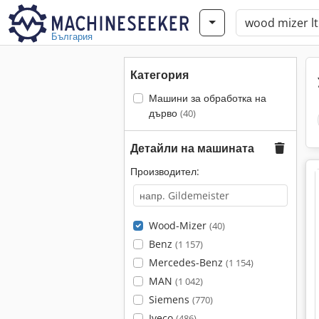
България
Категория
Машини за обработка на
дърво
(40)
Детайли на машината
Производител:
Wood-Mizer
(40)
Benz
(1 157)
Mercedes-Benz
(1 154)
MAN
(1 042)
Siemens
(770)
Iveco
(486)