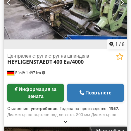
1
/
8
Централен струг и струг на шпиндела
HEYLIGENSTAEDT
400 Ea/4000
Bühl
1 497 km
Информация за
Позвънете
цената
Състояние:
употребяван
, Година на производство:
1957
,
Диаметър на въртене над леглото: 800 мм Диаметър на
въртене над супорта: 540 мм Дължина на въртене: 4000
мм Височина на центъра: 400 мм Разстояние между
Малка обява