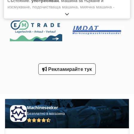
Състояние:
употребяван
, Машина за търкане и
изсмукване, подочистваща машина, миячна машина -
Предава се в състоянието, в което е, както е видяна
Csdpec R S E Ssfx Akwsrf - Машината се продава без
батерия, четка и изсмукваща греда - Работна ширина: 500
мм - Зарядно устройство - Наличност: 1 брой - Размери:
1150/520/В950 мм - Тегло без батерия: 66 кг
Рекламирайте тук
Machineseeker
Безплатно в магазина