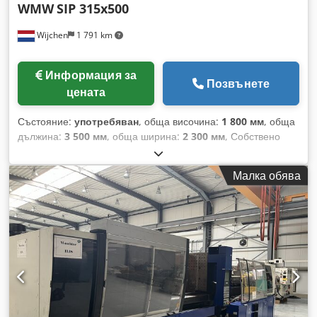
WMW
SIP 315x500
Wijchen
1 791 km
Информация за
Позвънете
цената
Състояние:
употребяван
, обща височина:
1 800 мм
, обща
дължина:
3 500 мм
, обща ширина:
2 300 мм
, Собствено
тегло: 5 800 кг Цена: По запитване Диаметър на
шлифоване: 315 мм Дълбочина на шлифоване: 500 мм
Малка обява
Диаметър на въртене: 500/600 мм Ход на шлифовъчната
маса: 800 мм - Документация налична: Не - CE сертификат:
Не - Сериен номер: 31577 Cjdjwya A Sopfx Akwjrf -
Управление: Конвенционално - Диаметър на шлифоване
[мм]: 315 - Ход по X-ос [мм]: 800 - Транспортни размери:
3500 мм x 2300 мм x 1800 мм (д x ш x в) - Транспортно
тегло [кг]: 5800 кг - Брой транспортни пакета: 1 Финансова
информация ДДС: Посочената цена е без ДДС ДДС/
облагаем по разлика: ДДС подлежи на приспадане за
фирми Доставка и обратно изкупуване са възможни по