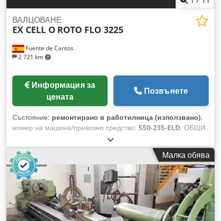
ВАЛЦОВАНЕ
EX CELL O
ROTO FLO 3225
Fuente de Cantos
2 721 km
Информация за
Позвънете
цената
Състояние:
ремонтирано в работилница (използвано)
,
номер на машина/превозно средство:
550-235-ELD
, ОБЩИ
ХАРАКТЕРИСТИКИ Максимален диаметър за ламиниране:
41 mm Диапазон на модула макс/мин: 1,5 / 0,39
Малка обява
Максимална ширина за ламиниране: 92 mm Максимален
ход на инструмента: 760 mm Crsdped Nw Ttjfx Akwef
Максимална дължина на зъбната рейка: 610 mm
Максимален/минимален диаметрова стъпка (DP): 20/40-
32/64 Сериен номер: 550-235-ELD ЕЛЕКТРИЧЕСКИ
ХАРАКТЕРИСТИКИ Мощност на основния двигател: 15 к.с.