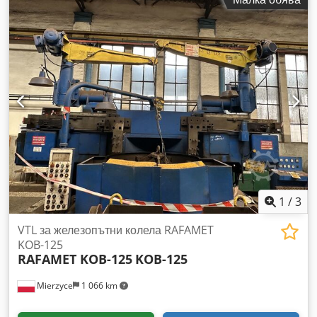
центровете: 4000 мм Обороти на шпиндела: 9 - 1140 об./
мин. Шпинделен отвор: 96 мм Тегло на машината: ок. 8,5 т
Размери на машината (Д x Ш x В): 7,0 x 1,70 x 1,70 м - с
мост - Оборудване: 3-чукова патронник FORKARDT 400
ммø, 4-чукова патронник 500 ммø, кръгла плоча 800 ммø,
цифрово отчитане по X и Z ос ACU-RITE, MULTIFIX-глава с
различни вложки, 2 неподвижни люнета, 1 подвижна
люнета, среден центр, охладителна система. Crsdpfx
Aksxwp Ehjwjf
1
/
3
VTL за железопътни колела RAFAMET
KOB-125
RAFAMET KOB-125
KOB-125
Mierzyce
1 066 km