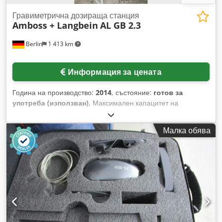
Гравиметрична дозираща станция
Amboss + Langbein
AL GB 2.3
Berlin
1 413 km
Информация за цената
Година на производство:
2014
, състояние:
готов за
употреба (използван)
, Максимален капацитет на
преработка: 370 kg/ч, свързваща мощност: 0,25 kW,
дължина: 950 mm, ширина: 950 mm, височина: 1115 mm,
Малка обява
тегло: 75 kg, включва автоматично зареждане, рамкова
конструкция, нивелирен вентил, контролен отвор и
документация. Csdeh Akm Topfx Akwerf