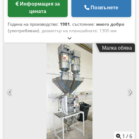
Информация за
Позвънете
цената
Година на производство:
1981
, състояние:
много добро
(употребяван)
, диаметър на планшайната: 1300 мм
максимален диаметър на струговане: 1100 мм Codpfx Ask
Dz N Ijkwsrf диапазон на стругуемите диаметри: 460-1250
Малка обява
мм
1
/
6