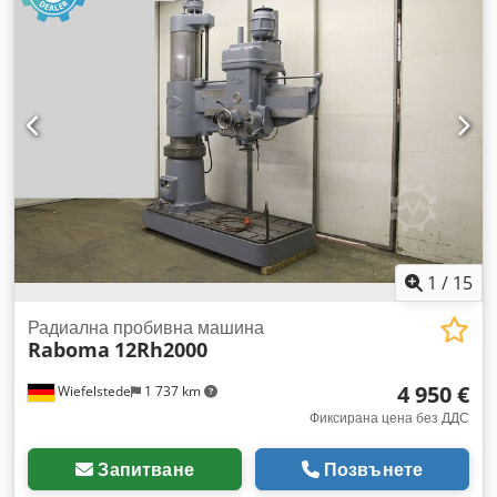
1
/
15
Радиална пробивна машина
Raboma
12Rh2000
4 950 €
Wiefelstede
1 737 km
Фиксирана цена без ДДС
Запитване
Позвънете