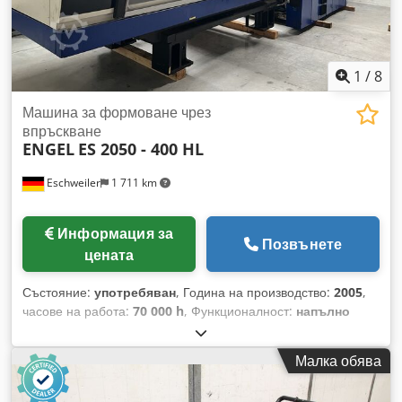
всяко време за цялата индустриална гама Лукас ван Росум
1
/
8
Машина за формоване чрез
впръскване
ENGEL
ES 2050 - 400 HL
Eschweiler
1 711 km
Информация за
Позвънете
цената
Състояние:
употребяван
, Година на производство:
2005
,
часове на работа:
70 000 h
, Функционалност:
напълно
функциониращ
, сила на затягане:
4 kN
, диаметър на
винта:
70 мм
, Детайли на офертата: Складов номер: 14171
Малка обява
Производител: Engel Тип машина: ES 2050 - 400 HL Година
на производство: 2005 Работни часове: 70 000 h Тип