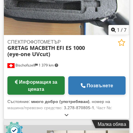
1
/
7
СПЕКТРОФОТОМЕТЪР
GRETAG MACBETH
EFI ES 1000
(eye-one UVcut)
Bischofszell
1 379 km
Информация за
Позвънете
цената
Състояние:
много добро (употребяван)
, номер на
машина/превозно средство:
3.278-870805-1
, Част №:
42.35.53 Credpfxoh Eii Te Akwsf Технически данни и
описание: виж снимките
Малка обява