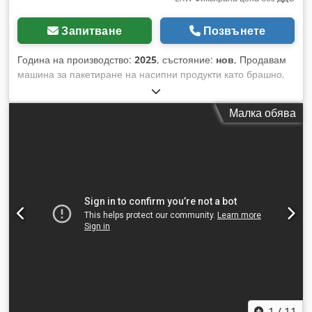
Запитване
Позвънете
Година на производство:
2025
, състояние:
нов
, Продавам
машина за пакетиране на насипни продукти като брашно,
захар, мляко на прах, подправки и много други. Обхватът
на пакетиране е 5-30 кг в хартиени или пластмасови
Малка обява
чували. Комплектът включва шнеков дозатор с бункер и
пакетираща машина. - Захранване: 2,5 kW, 400V, 50Hz -
Точност на пакетиране: ±1% - Скорост на пакетиране: 200-
400 чувала на час (при 10 кг) - Тегло на комплекта: 190 кг -
Размери: 1000x850x2300 мм За силно прашни продукти
има възможност за свързване на допълнителен
прахоуловител. Цена: 56 500 PLN за износ. Добре дошли!
Crsdpjxfaptsfx Akwef
1
/
11