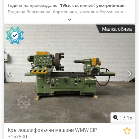
Година на производство:
1955
, състояние:
употребяван
,
Радилна бормашина, бормашина, конзолна бормашина -
Изнасяне: 2055 мм - Макс. разстояние от масата на
машината до шпинделния държач: 1700 мм - Конусен
Малка обява
държач: MK5 - Мощност на мотора: 7,5 kW - Обороти: 11,2-
1400 об/мин - Колона: Ø 450 мм - Ход на шпиндела: 540
мм - Устройство за нарязване на резба - Автоматично
подаване: 0,037-2,0 мм/оборот Codpfx Aed Enr Iskwjrf -
Работна повърхност: 920 x 1600 мм - Размери:
2580/1110/H3450 мм - Тегло: 6465 кг
1
/
15
Кръглошлифовъчни машини WMW SIP
315x500