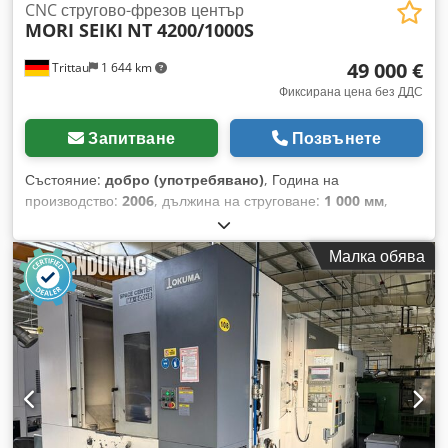
CNC стругово-фрезов център
MORI SEIKI
NT 4200/1000S
49 000 €
Trittau
1 644 km
Фиксирана цена без ДДС
Запитване
Позвънете
Състояние:
добро (употребявано)
, Година на
производство:
2006
, дължина на струговане:
1 000 мм
,
максимална скорост на вретеното:
5 000 об/мин
, скорост
на въртене (мин.):
12 000 об/мин
, Предлагаме Ви:
Малка обява
Производител: MORI SEIKI Модел: NT 4200/1000S Година
на производство: 2006 Управление: MITSUBISHI M-720BM
(MAPPS 2) Технически данни: Дължина на струговане: 1.000
мм Макс. проход на пръта: 65 мм Главен шпиндел: Макс.
обороти: 5.000 об/мин Задвижваща мощност: 22/15 kW
Проход на шпиндела: Ø 73 мм Противошпиндел: Макс.
обороти: 5.000 об/мин Задвижваща мощност: 22/15 kW
Проход на шпиндела: Ø 73 мм Фрезова шпиндела: Обхват
на оборотите: 0 – 12.000 об/мин Интерфейс за