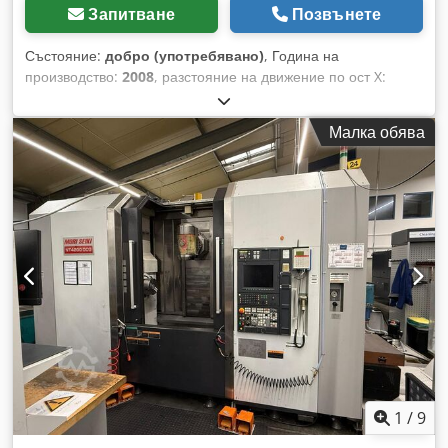
Запитване
Позвънете
Състояние:
добро (употребявано)
, Година на
производство:
2008
, разстояние на движение по ост X:
1 000 мм
, ход по оста Y:
900 мм
, ход по оста Z:
810 мм
,
максимална скорост на вретеното:
6 000 об/мин
,
Малка обява
Употребяван хоризонтален обработващ център Okuma
MA-600 HB, година на производство 2008, включително
turncut функция, охлаждане на шпиндела, 6000 об/мин.
Работни ходове: Z - 810 мм, X - 1000 мм, Y - 900 мм.
Инструментален магазин за 150 инструмента, 1 шпиндел, 4
оси, със система за работа с 6 палети. Dcedpfx
Afeywicvokok
1
/
9