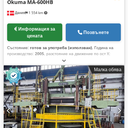
Okuma
MA-600HB
Дания
1 554 km
Информация за
Позвънете
цената
Състояние:
готов за употреба (използван)
, Година на
производство:
2005
, разстояние на движение по ост X:
1 000 мм
, производител на контролери:
OKUMA
, модел на
контролер:
OSP E-100M
, максимална скорост на вретеното:
Малка обява
12 000 об/мин
, брой гнезда в магазинa за инструменти:
320
, брой оси:
4
, Този 4-осов хоризонтален обработващ
център Okuma MA-600HB е произведен през 2005 г. Той е
идеален за сложни обработващи задачи и се отличава със
здрава конструкция и висока прецизност. Машината
разполага с място за 320 инструмента в системата за
автоматична смяна на инструментите (ATC) и е подготвена
за конвейерни системи Fastems и Concept2000.
Възползвайте се от възможността да придобиете този
хоризонтален обработващ център Okuma MA-600HB.