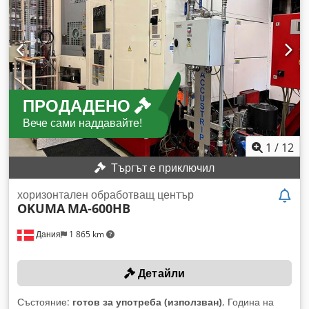
отстрани на плочата
ПРОДАДЕНО
Вече сами наддавайте!
1
/
12
Търгът е приключил
хоризонтален обработващ център
OKUMA
MA-600HB
Дания
1 865 km
Детайли
Състояние:
готов за употреба (използван)
, Година на