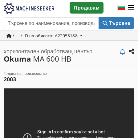
Продавам
Търсене
/ ... / ID на обявата: A22053188
хоризонтален обработващ център
Okuma
MA 600 HB
Година на производство
2003