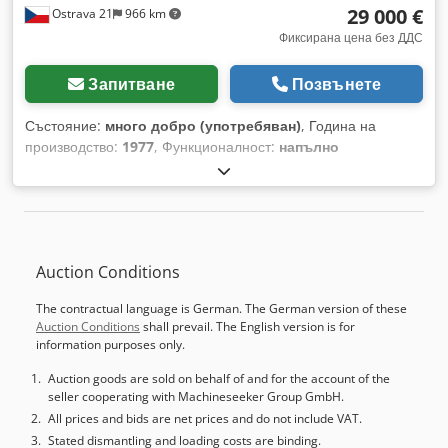
29 000 €
Ostrava 21
966 km
Фиксирана цена без ДДС
Запитване
Позвънете
Състояние:
много добро (употребяван)
, Година на
производство:
1977
, Функционалност:
напълно
функциониращ
, Продаваме този струг, вече демонтиран и
съхраняван на склад. Напълно функционален, възможно е
да изпратим видео на машината чрез WhatsApp. Диаметър
над леглото: 1080 mm Диаметър над супорта: 720 mm
Разстояние между центровете: 9000 mm Минимален
Auction Conditions
диаметър на струговане: 20 mm Обороти на шпиндела: 1,8
– 355 Мощност на главното задвижване: 40 kW Тегло на
The contractual language is German. The German version of these
детайла: 10 т Dsdpfxsy I Ifwj Afkjck
Auction Conditions
shall prevail. The English version is for
information purposes only.
Auction goods are sold on behalf of and for the account of the
seller cooperating with Machineseeker Group GmbH.
All prices and bids are net prices and do not include VAT.
Stated dismantling and loading costs are binding.