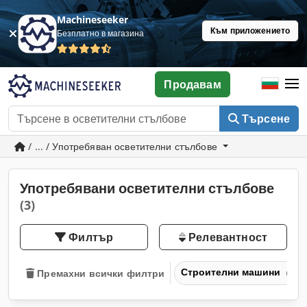
Machineseeker
Към приложението
Безплатно в магазина
Продавам
Търсене
/ ... / Употребяван осветителни стълбове
Употребявани осветителни стълбове
(3)
Филтър
Релевантност
Строителни машини
Премахни всички филтри