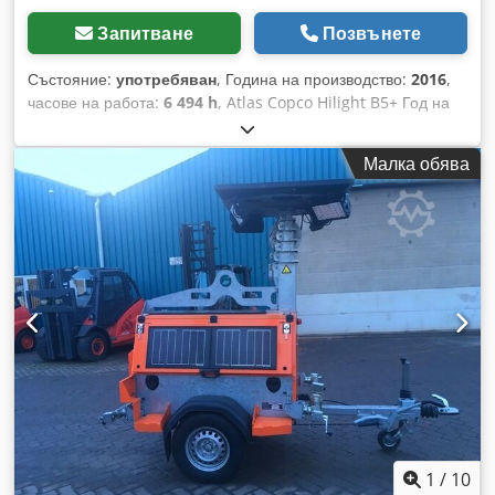
Запитване
Позвънете
Състояние:
употребяван
, Година на производство:
2016
,
часове на работа:
6 494 h
, Atlas Copco Hilight B5+ Год на
производство: 2016 Работни часове: 6 494 ч. Crodpfx Amsy
R Atzogof LED осветление: 4 × 350 W Осветеност: до 5 000
Малка обява
m² Тегло: 981 кг
1
/
10