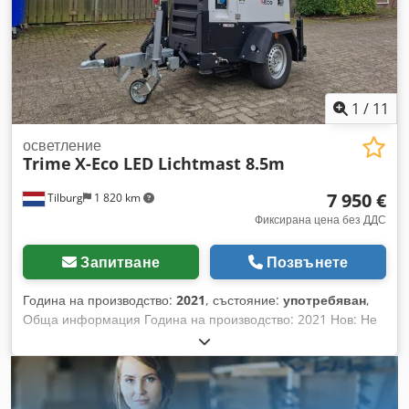
контролен екран с подсветка Хибриден дизелов генератор
Капацитет на резервоара за гориво: 140 л Уловителен съд
за разливи/подложка за разливи Четири телескопични
подпори и нивелиращи крикове Окачване с торсионна
гумена ос
1
/
11
осветление
Trime
X-Eco LED Lichtmast 8.5m
7 950 €
Tilburg
1 820 km
Фиксирана цена без ДДС
Запитване
Позвънете
Година на производство:
2021
, състояние:
употребяван
,
Обща информация Година на производство: 2021 Нов: Не
Регистрационен номер: 41-WBB-3 Сериен номер:
200210463 Задвижваща система Задвижване: Колесно
Марка на двигателя: Kubota Горивен резервоар: 110 литра
Тегла Собствено тегло: 985 кг Функционалност Изтегляща