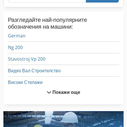
Разгледайте най-популярните
обозначения на машини:
German
Ng 200
Stavostroj Vp 200
Видях Вал Строителство
Високи Стелажи
Покажи още
Вмъкване На Машина
Вмъкване На Машини
Дървен Струг С Инструменти И Аксесоари