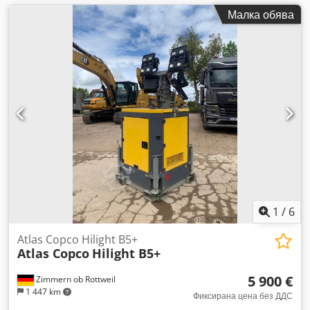
Малка обява
1
/
6
Atlas Copco Hilight B5+
Atlas Copco
Hilight B5+
5 900 €
Zimmern ob Rottweil
1 447 km
Фиксирана цена без ДДС