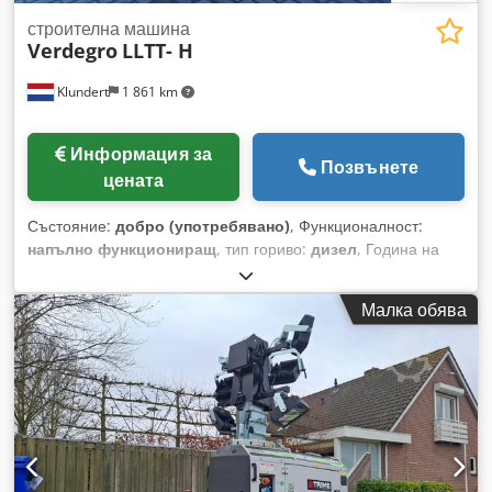
строителна машина
Verdegro
LLTT- H
Klundert
1 861 km
Информация за
Позвънете
цената
Състояние:
добро (употребявано)
, Функционалност:
напълно функциониращ
, тип гориво:
дизел
, Година на
производство:
2016
, часове на работа:
9 h
, Хибридна LED
осветителна кула Умна соларна батерия и дизелова
Малка обява
енергийна система Марка: Verdegro Cjdpfxswhmqre
Amgorf Модел: LLTT-H Година: 2016 Соларна енергийна
система (350 W) LED прожектори с висока ефективност.
Фотоклетка за дневна светлина (автоматично/включване/
изключване) Пружинен макара с кабел Опция: Гео
ограждане чрез DSE уеб интерфейс 7-секционна
вертикална кула (поцинкована стомана) Вилично място за
повдигане отгоре и под шасито Информационен LED