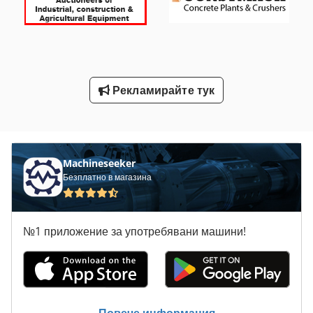
Рамка На Стека
Свързване На Машина
Стълбищни Помощ
Рекламирайте тук
Стълбове За Осветление От Наводнения
Усъвършенстване На Машина
Усъвършенстване На Машини
Machineseeker
Безплатно в магазина
№1 приложение за употребявани машини!
Повече информация