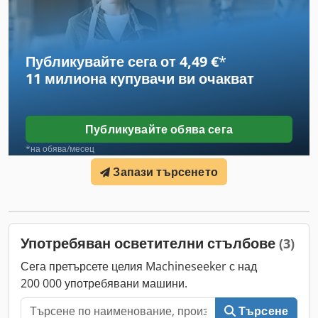
се конструкция: Да CE-маркировка: да Credpfx Ameylyfcsgjf
Състояние Общо състояние: много добро Техническо
състояние: много добро Външен вид: много добър Trime X-
ECO LED осветителна кула Година на производство: 2021
Публикувайте сега от 4,49 €
*
Двигател: Kubota Лампи: 6 x 160 W LED Височина: 8,5 м
11 милиона купувачи
ви очакват
Тегло: 985 кг Размери: 254 x 139 x 242 см Много добре
поддържан автомобил, налични два броя. Холандска
регистрация.
Публикувайте обява сега
*на обява/месец
Запази търсенето
Употребяван осветителни стълбове
(3)
Сега претърсете целия Machineseeker с над
200 000 употребявани машини.
Търсене