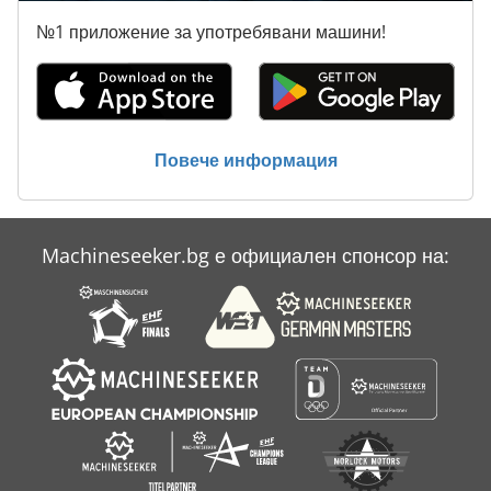
Свързване На Машина
№1 приложение за употребявани машини!
Сгъване На Машина
Сгъване На Машина Аксесоари
Сгъване На Слайд
Повече информация
Система На Извличане
Machineseeker.bg е официален спонсор на: