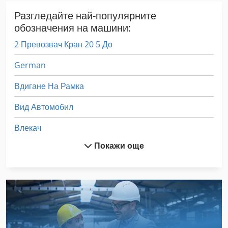
Разгледайте най-популярните
обозначения на машини:
2 Превозвач Кран 20 5 До
German
Вдигане На Рамка
Вид Автомобил
Влекач
Покажи още
Вмъкване На Машина
Вмъкване На Машини
Да Запечатвачи Нови
Извличане На Въздух