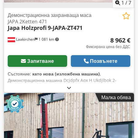
фирми или външни превозвачи • Предлага се финансово
1
/
7
съдействие чрез лизинг или лизингов заем
Демонстрационна захранваща маса
JAPA 2Ketten 471
Japa Holzprofi
9-JAPA-ZT471
8 962 €
Laakirchen
1 081 km
Фиксирана цена без ДДС
Запитване
Позвънете
Състояние:
като нова (изложбена машина)
,
Демонстрационна машина Dcjdpfx Aox H Ukdjlbok 2-
верижна подаваща маса с 2 хидравлични подаващи ролки
Илюстративна снимка
Малка обява