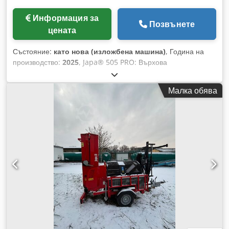
Информация за
Позвънете
цената
Състояние:
като нова (изложбена машина)
, Година на
производство:
2025
, Japa® 505 PRO: Върхова
производителност и многофункционалност за най-високи
изисквания Разширена технология за цепене с Perfect Split
Малка обява
Освен доказаната система за рязане Perfect Cut, моделът
PRO се отличава с уникално острие за цепене Perfect Split,
което в комбинация с конвенционалното острие гарантира
винаги равномерно и висококачествено производство на
дърва за огрев. Превключването между методите на
цепене се извършва за само няколко минути и подчертава
изключителната многофункционалност на машината.
Напреднало почистване с Perfect Clean Japa® 505 PRO е
оборудвана с иновативна почистваща система Perfect
Clean, която ефективно премахва трици, стърготини и кора
от крайния продукт. Така се получава винаги чисти и
подредени дърва за огрев, което не само намалява
нуждата от почистване на машината, но и значително