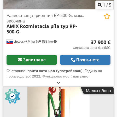
1
/
5
Разместваща трион тип RP-500-G, макс.
височина
AMIX
Rozmietacia píla typ RP-
500-G
37 900 €
Liptovský Mikuláš
838 km
Фиксирана цена без ДДС
Запитване
Позвънете
Състояние:
почти като нов (употребяван)
, Година на
производство:
2022
, Функционалност:
напълно
функциониращ
, 1. Центрираща маса CPRC-600, дължина
1.2 м Dedpfx Asynkgislbjck - дължина 3 м - две скорости на
Малка обява
подаване (работна и ускорителна) - две центриращи
рамена - пневматично притискане 2. Разрезна циркулярна
машина тип RP-500-G, макс. височина 160 мм - задвижващ
мотор на циркулярния вал: 55 kW; захранващ мотор: 2,2
kW (безстепенно регулиране – инвертор) - лентов