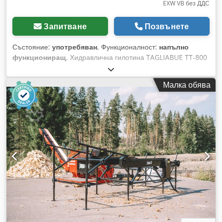
EXW VB без ДДС
Запитване
Позвънете
Състояние:
употребяван
, Функционалност:
напълно
функциониращ
, Хидравлична гилотина TAGLIABUE TT-800
Dodoyy R Urepfx Albeck Спецификация: • Състояние –
използвана, след цялостен преглед • Производител –
Малка обява
TAGLIABUE • Модел – TT-800 • Макс. работна ширина – 800
мм • Макс. работна височина – 44 мм • Мощност на
основния двигател – 3,0 kW • Стартиране 0-1 • Дължина на
ножа – 80 см • Работна маса с размери 50 x 100 см • Тегло
– ок. 1 000 кг • Габаритни размери – 150 x 50 x 140 см (Д x
Ш x В) Допълнителна информация: • Машината е в добро
техническо състояние, готова за незабавна употреба •
Приложените снимки показват реалното състояние на
продавания артикул • Възможност за включване и тестване
на място • Безплатно обучение за работа с машината (в
седалището на компанията) • Посочената в аукциона цена
не включва ДДС и транспортни разходи Финансиране и
транспорт: • Организираме транспорт чрез MDD, куриерски