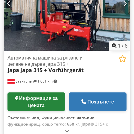
1
/
6
Автоматична машина за рязане и
цепене на дърва Japa 315 +
Japa
Japa 315 + Vorführgerät
Laakirchen
1 081 km
Информация за
Позвънете
цената
Състояние:
нов
, Функционалност:
напълно
функциониращ
, общо тегло:
650 кг
, Japa® 315+ с
електрическо задвижване предлага обширни функции и