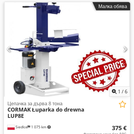
Малка обява
1
/
6
Цепачка за дърва 8 тона
CORMAK
Łuparka do drewna
LUP8E
375 €
Siedlce
1 075 km