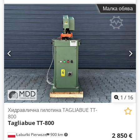
ТОП СЪСТОЯНИЕ.
Малка обява
1
/
16
Хидравлична гилотина TAGLIABUE TT-
800
Tagliabue
TT-800
2 850 €
Łabuńki Pierwsze
900 km