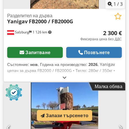
1
/
3
Разделител на дърва
Yanigav
FB2000 / FB2000G
2 300 €
Salzburg
1 126 km
Фиксирана цена без ДДС
Запитване
Позвънете
Състояние:
нов
, Година на производство:
2026
, Yanigav
цепач за дърва FB2000 / FB2000G • Тегло: 280кг / 350кг •
Размери (ДxШxВ): 0,9x0,9x2,7м / 1,05x0,9x2,7м • Сила: 13т /
15т • Двигател: главно задвижване - карданен вал / главно
Малка обява
задвижване - карданен вал • Дължина на дървените трупи:
50-110см • Диаметър на дървените трупи: 30-60см •
Дължина на клина: 24см Dsdper D Ng Nefx Albjck Цена:
2300€ / 3300€
Запази търсенето