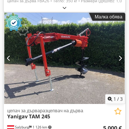
цепач за дърва FBA26 • Тегло: 350 кг • Размери (ДxШxВ): 1,0
x 2,0 x 0,9 м (ширина по време на работа: 2,9 м) • Сила: 26
т • Задвижване: хидравлична помпа • Дължина на дървото:
Малка обява
до 110 см • Минимален диаметър на дървото: 30 см •
Дължина на клина: 38 см Dcsdpfx Aer D Nhfjlbjk
1
/
3
цепач за дърваразцепвач на дърва
Yanigav
TAM 245
5 000 €
Salzburg
1 126 km