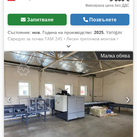
Фиксирана цена без ДДС
Запитване
Позвънете
Състояние:
нов
, Година на производство:
2025
, Yanigav
Свредло за почва TAM 245 • Лесен триточков монтаж •
Много здрава, заварена рама • Универсална,
високоефективна скоростна кутия от 30 до 90 к.с. •
Малка обява
Използваеми диаметри на свредлото: 10 см до 80 см;
максимална дължина до 1,80 м • Изместване от 1,30 м на
всяка страна на оста • Рама с дължина 245 см • Корекция
на наклона на свредлото (напред/назад и надясно/наляво)
Dodpfx Aler Eznisbock • Без включен свредло