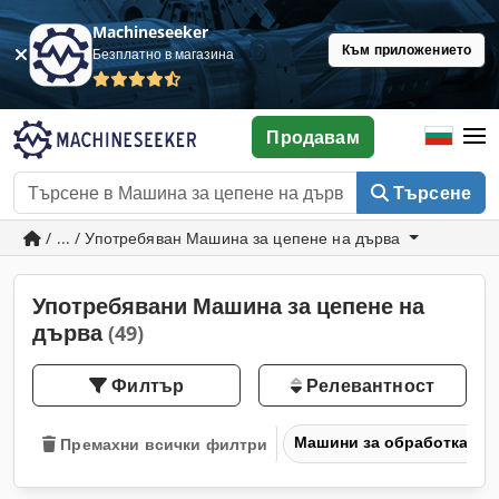
Machineseeker
Към приложението
Безплатно в магазина
Продавам
Търсене
/ ... / Употребяван Машина за цепене на дърва
Употребявани Машина за цепене на
дърва
(49)
Филтър
Релевантност
Машини за обработка на
Премахни всички филтри