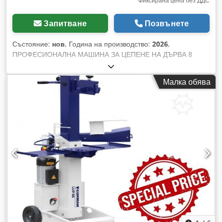
Фиксирана цена без ДДС
Запитване
Позвънете
Състояние:
нов
, Година на производство:
2026
,
ПРОФЕСИОНАЛНА МАШИНА ЗА ЦЕПЕНЕ НА ДЪРВА 8
ТОНА. Здравата конструкция и висококачественият клин
гарантират дълъг експлоатационен живот и надеждна
Малка обява
работа. Машината е предназначена за цепене на дърва с
диаметър до около 450 мм! Стабилната и здрава
конструкция осигурява отлични резултати. Doderidpaepfx
Albock Машината за цепене е оборудвана с хидравличен
цилиндър с функция за автоматично връщане на буталото.
Описание на устройството: * Устройството е оборудвано
със странични маси, улесняващи подаването на материала
за цепене. * Надежден и мощен двигател, захранван от
230V. Двигател с мощност 3,0 kW (при тежко натоварване
машината временно увеличава мощността до 3,5 kW!). *
Машината за цепене осигурява безопасна работа в
съответствие с европейските стандарти, включително
благодарение на двойната дръжка. * Машината е заредена
с 4 литра хидравлично масло – готова за работа веднага