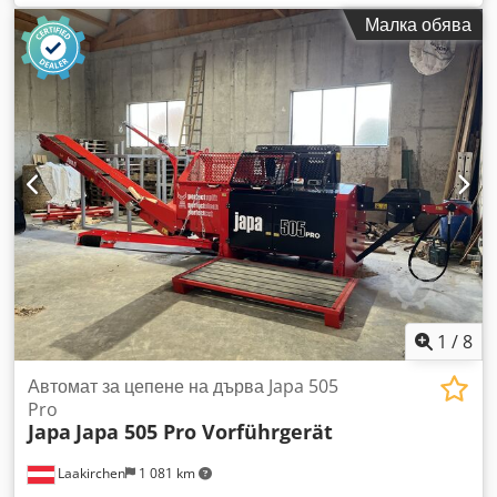
висока производителност в компактна, мобилна единица.
Малка обява
Ние увеличихме капацитета – максималният диаметър на
дървения материал вече е 31 см, а дължината – 50 см.
Технически данни: Максимален диаметър на трупа: 310 мм
Сила на цепене: 5,6 T Dsdexx Szhopfx Albjck Разделителен
клин: 4-странен Дължина на цепеницата: до 50 см Обем на
маслото: 30 л Мощност на мотора (S1): 4 kW / 400V Тегло:
600 кг Размери: 4060 x 1330 x 2580 мм Оригинални снимки
и честни описания. Доставка по договаряне. Честни цени.
❓При въпроси се обадете – отговаряме бързо и любезно!
1
/
8
Автомат за цепене на дърва Japa 505
Pro
Japa
Japa 505 Pro Vorführgerät
Laakirchen
1 081 km