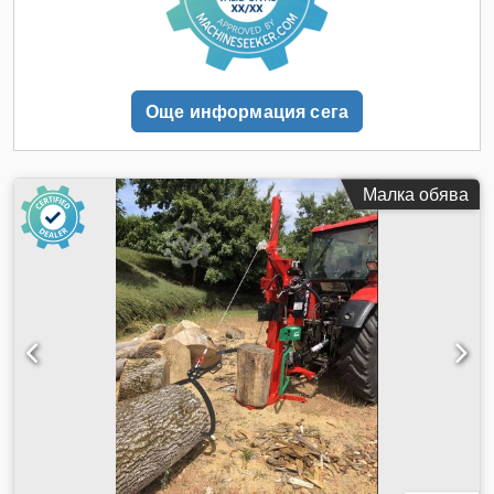
транспортьор 4,2 м, с възможност за завъртане,
регулиране на скоростта на транспортьора, включително
охладител за масло, повдигач за трупи Japa 365,
хидравлична притискаща ролка. Цена по договаряне.
Оглед след предварителна уговорка. Dcedpfeykuwdsx
Още информация сега
Albok
Малка обява