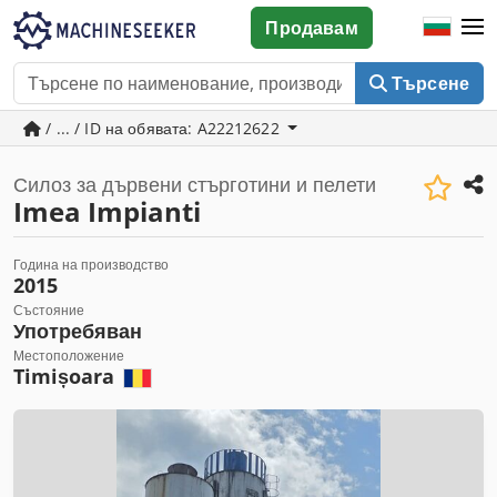
Продавам
Търсене
/ ... / ID на обявата: A22212622
Силоз за дървени стърготини и пелети
Imea Impianti
Година на производство
2015
Състояние
Употребяван
Местоположение
Timișoara