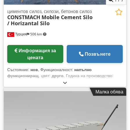
циментов силоз, силози, бетонов силоз
CONSTMACH
Mobile Cement Silo
/ Horizantal Silo
Турция
506 km
Информация за
Позвънете
цената
Състояние:
нов
, Функционалност:
напълно
функциониращ
, цвят:
друго
, Година на производство:
2026
, Хоризонталният мобилен циментов силоз на
Constmach представлява практично и икономично
Малка обява
решение, което позволява на бетоновите възли да станат
напълно мобилни. Тази система може лесно да бъде
инсталирана на обекта без необходимост от подготвяне на
основа, спестявайки значително време и труд.
Благодарение на компактния си дизайн, транспортирането
и монтажът са изключително бързи. Тялото на силоза е