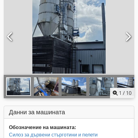
1
/
10
Данни за машината
Обозначение на машината:
Силоз за дървени стърготини и пелети