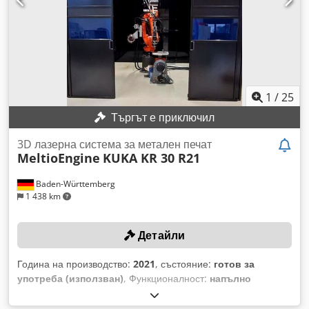
(субстратна плоча) °C: 200 Защитен газ – азот, аргон
Захранване V / A / Hz: 400 – 32 – 50/60 Размери (вкл.
филтър) мм: 3385 x 1435 x 2225 Тегло (вкл. филтър) кг:
4300 Предоставената информация подлежи на промяна.
Решаващи са данните в нашата оферта и потвърждение на
поръчката. Технически данни TruPrint 3000 Табл. 3
1
/
25
Търгът е приключил
3D лазерна система за метален печат
MeltioEngine
KUKA KR 30 R21
Baden-Württemberg
1 438 km
Детайли
Година на производство:
2021
, състояние:
готов за
употреба (използван)
, Функционалност:
напълно
функциониращ
, номер на машина/превозно средство:
11105234
, ТЕХНИЧЕСКИ ДЕТАЙЛИ Максимален