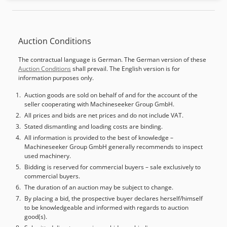
товароподем: ок. 37 кг Номинален товароподем: ок. 30 кг
Максимален обхват: ок. 2101 мм Точност на повторяемост
на позициониране: 0,05 мм (ISO 9283) Брой оси: 6 Работна
Auction Conditions
температура на околната среда: 0 °C - 55 °C (273 K до 328
K) Температура на съхранение и транспорт: -40 °C - 60 °C
The contractual language is German. The German version of these
(233 K до 333 K) Позициониране Модел: KUKA DKP400 V2
Auction Conditions
shall prevail. The English version is for
двуосов позиционер Електрически изолирано опорно чело
information purposes only.
Въздушен охладител Модел: Thermo Chiller HRS050-AF-20
ДЕТАЙЛИ ЗА МАШИНАТА Dcedpfjyvzuhjx Aihek
Auction goods are sold on behalf of and for the account of the
seller cooperating with Machineseeker Group GmbH.
Задвижване Модел: Meltio Engine V2.0 Мощност: 7,5 kW
Честота: 50/60 Hz Пълен товарен ток: 22 A 3Ф + N + PE,
All prices and bids are net prices and do not include VAT.
200-240 / 380-415 V, 16A 3Ф + PE, 200-240 V, 25 A 2Ф + PE,
Stated dismantling and loading costs are binding.
200-240 V, 40 A Управление Модел: KR C5-2, KR C5
All information is provided to the best of knowledge –
Machineseeker Group GmbH generally recommends to inspect
Интегриран софтуер: Melito Engine Dual Wire & Melito
used machinery.
Engine Hot Wire Степен на защита: IP65 (IEC 60529) Степен
Bidding is reserved for commercial buyers – sale exclusively to
на защита на централната ръка: IP65 / IP67 (IEC 60529)
commercial buyers.
Размери Общи размери (Д x Ш x В): 5.000 x 4.000 x 4.000
The duration of an auction may be subject to change.
мм Размери на отваряне на плъзгаща врата: 2.000 x 3.000
By placing a bid, the prospective buyer declares herself/himself
мм ОБОРУДВАНЕ Лазерна предпазна кабина –
to be knowledgeable and informed with regards to auction
непропусклива за светлина 4 управления в една система
good(s).
Покривът е затворен и демонтиращ се Забележка: Снимки