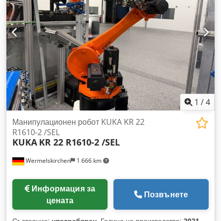
1
/
4
Манипулационен робот KUKA KR 22
R1610-2 /SEL
KUKA
KR 22 R1610-2 /SEL
Wermelskirchen
1 666 km
Информация за
Позвънете
цената
Състояние:
употребяван
, Година на производство:
2021
,