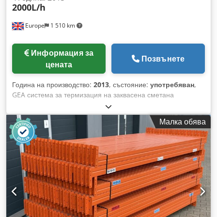
2000L/h
Europe
1 510 km
Информация за
Позвънете
цената
Година на производство:
2013
, състояние:
употребяван
,
GEA система за термизация на заквасена сметана
Капацитет: 1500–2000 л/ч Година: 2013 Инсталирана и
свързана – Отлично общо състояние Пълна GEA
Малка обява
производствена линия Предлагаме пълна GEA линия за
термизация на заквасена сметана, първоначално
предназначена за термична обработка на заквасена
сметана и ферментирали млечни продукти. Линията е
инсталирана през 2013 г. и остава инсталирана и свързана
на място. Тя е достъпна за инспекция и може да бъде
предложена заедно със съответното технологично
оборудване, автоматизация и техническа документация.
Системата е доставена като пълна GEA производствена
линия и включва буферен резервоар, термизиращ модул,