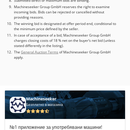
Submitted direct or maximum bids are binding.
1 & 2 показват сглобеното състояние при последния
Machineseeker Group GmbH reserves the right to examine
собственик.
incoming bids. Bids can be rejected or cancelled without
providing reasons.
The winning bid is designated at offer period end, conditional to
the minimum price defined by the seller.
In case of acceptance of a bid, Machineseeker Group GmbH
charges closing costs of 18 % net on the buyer’s net bid (unless
stated differently in the listing).
The
General Auction Terms
of Machineseeker Group GmbH
apply.
Machineseeker
Безплатно в магазина
№1 приложение за употребявани машини!