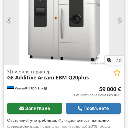
1
/
8
3D метален принтер
GE Additive
Arcam EBM Q20plus
59 000 €
Vääna
1 855 km
EXW Фиксирана цена без ДДС
Запитване
Позвънете
Състояние:
употребяван
, Функционалност:
напълно
функциониращ
, Година на производство:
2018
, обща