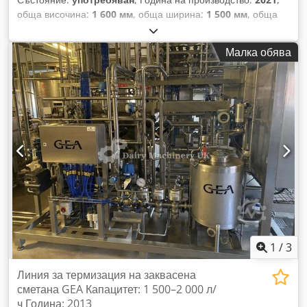
обща височина:
1 600 мм
, обща ширина:
1 500 мм
, обща
дължина:
1 550 мм
, товароносимост:
22 кг
, общо тегло:
420
кг
, KUKA KR 22 R1610-2 индустриален робот, около 500
Малка обява
работни часа, сериен номер 1304963. 6-осов робот с
номинален товар 22 кг, макс. обхват 1 612 мм Размери
(ДxШxВ) приблизително: 1550 x 1500 x 1600 мм
Управление: KRC 4 Djdpfx Asy S Nkcjihock Тегло
приблизително: 420 кг Брой оси: 6 Максимален обхват: 1
612 мм Товароподемност: 22 кг Година на производство:
2021 Състояние: добро Условия на плащане: 100%
авансово плащане преди взимане Условия на доставка:
натоварен върху камион, свободно Под напрежение: не
1
/
3
Линия за термизация на заквасена
сметана GEA Капацитет: 1 500–2 000 л/
ч Година: 2013