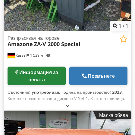
1
/
1
Разпръсквач на торове
Amazone
ZA-V 2000 Special
Kassel
1 539 km
Информация за
Позвънете
цената
Състояние:
употребяван
, Година на производство:
2023
,
Комплект разпръскващи дискове V-Set 1, 3-пътна единица,
ограничител на разпръскването (Limiter V) / защитна рамка
на тръбата S, разглобяемо устройство за търкаляне,
Малка обява
разпръскващ механизъм ZA-V, надстройка на контейнер S /
карданен вал 2000 с фрикционен съединител, монтажни
части за основни машини ZA, калобрани S / LED осветление