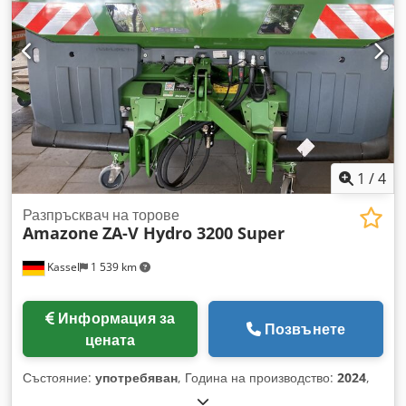
1
/
4
Разпръсквач на торове
Amazone
ZA-V Hydro 3200 Super
Kassel
1 539 km
Информация за
Позвънете
цената
Състояние:
употребяван
, Година на производство:
2024
,