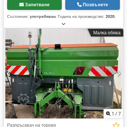
Запитване
Позвънете
Състояние:
употребяван
, Година на производство:
2020
,
Малка обява
1
/
7
Разпръсквач на торове