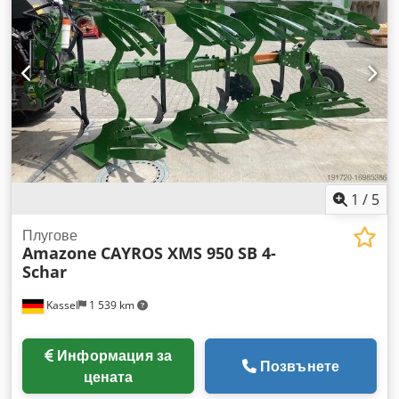
1
/
5
Плугове
Amazone
CAYROS XMS 950 SB 4-
Schar
Kassel
1 539 km
Информация за
Позвънете
цената