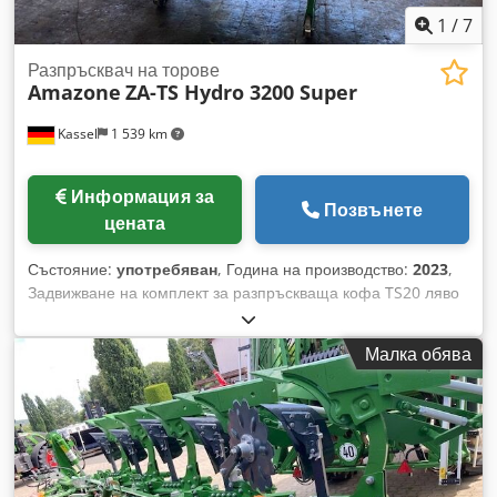
1
/
7
Разпръсквач на торове
Amazone
ZA-TS Hydro 3200 Super
Kassel
1 539 km
Информация за
Позвънете
цената
Състояние:
употребяван
, Година на производство:
2023
,
Задвижване на комплект за разпръскваща кофа TS20 ляво
+ дясно, с хидравлично задвижване ляво + дясно с Auto TS
/ и FlowControl, основен диск ляво + дясно с AutoTS,
Малка обява
тръбна защитна рамка, ролкова и / паркингова стойка,
въртяща се, работно осветление, сензор за наклон за
тегловна система / 16 бр. EasyCheck- Csdpot A Tzwofx Ab
Torf