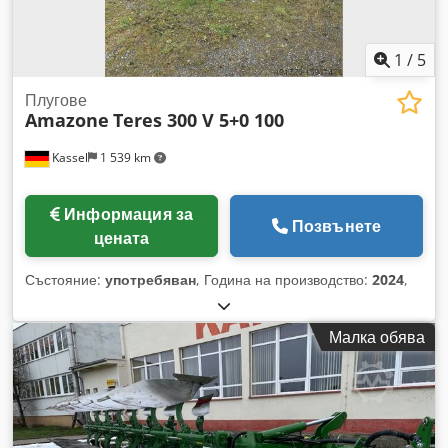
1
/
5
Плугове
Amazone
Teres 300 V 5+0 100
Kassel
1 539 km
Информация за
Позвънете
цената
Състояние:
употребяван
, Година на производство:
2024
,
Малка обява