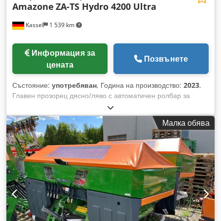
Amazone
ZA-TS Hydro 4200 Ultra
Kassel
1 539 km
Информация за
Позвънете
цената
Състояние:
употребяван
, Година на производство:
2023
,
Главен прозорец дясно/ляво с автоматичен ролбар за
защита при преобръщане, монтажна част / въртящ се,
фабрично монтиран. Сензор за наклон за електронна
Малка обява
система за претегляне / регулиране на захранваща
система. Професионални компоненти за едрова система за
претегляне за базови устройства ZA. LED / задна ръчна
светлина. Codpfxjt A Udgs Ab Terf