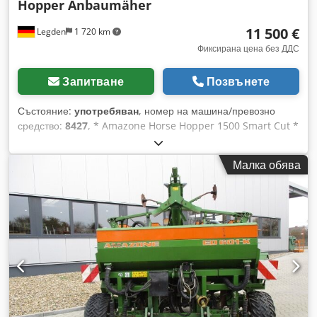
Hopper Anbaumäher
11 500 €
Legden
1 720 km
Фиксирана цена без ДДС
Запитване
Позвънете
Състояние:
употребяван
, номер на машина/превозно
средство:
8427
, * Amazone Horse Hopper 1500 Smart Cut *
Работна ширина 1,50 м * Капацитет на коша: 1 500 л *
Триточково навесване към трактор * H60 крилати ножове *
Малка обява
Опорни колела * Мулчиращо устройство * Карданен вал с
свободен ход * Кош за събиране с хидравлично дъно за
изсипване * Обороти на ротора: 2 650 об/мин * Индикатор
за нивото на пълнене -----Вътрешен номер на автомобила:
8427 WhatsApp поддръжка налична! Ако имате въпроси
относно машината или искате повече информация, моля
свържете се с нас удобно през WhatsApp. Codpfxerhy H Re
Ab Terf Whatsapp Whatsapp ----Запазени са правото на
грешки и междинна продажба.