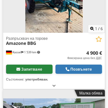
1
/
6
Разпръсквач на торове
Amazone
BBG
4 900 €
Kassel
1 539 km
Фиксирана цена без ДДС
Запитване
Позвънете
Състояние:
употребяван
,
Малка обява