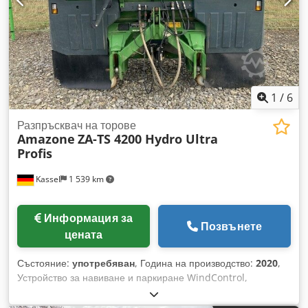
1
/
6
Разпръсквач на торове
Amazone
ZA-TS 4200 Hydro Ultra
Profis
Kassel
1 539 km
Информация за
Позвънете
цената
Състояние:
употребяван
, Година на производство:
2020
,
Устройство за навиване и паркиране WindControl,
завъртащо се, AutoTS двустранно / предпазна тръбна
рамка L, сензор за наклон за тегловна система, FlowCheck