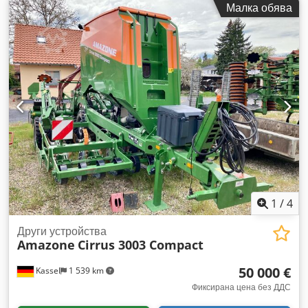
Малка обява
EasyCheck постелки, 16 бр. / калобрани L и стълби, LED
осветление, покривен ролков брезент L / комплект за ралo
за разпръскване TS Csdpforxr Uyjx Ab Torf
1
/
4
Други устройства
Amazone
Cirrus 3003 Compact
50 000 €
Kassel
1 539 km
Фиксирана цена без ДДС