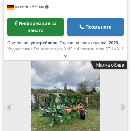
Kassel
1 539 km
Информация за
Позвънете
цената
Състояние:
употребяван
, Година на производство:
2023
,
Хидравлична DA-автоматика XMS с 4 плужни тела STU 40, 1
чифт 4x лемеха 430 HD, 1 чифт предпазители на стойките,
1 чифт 4x предрязвачи M0 RH65-85, дисков плужен нож DM
Малка обява
500, с хидравлично тежко каменно предпазване,
махаловидно опорно колело DM 680. Cjdpjtvf Rwofx Ab
Torf