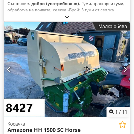
Състояние:
добро (употребявано)
, Гуми, тракторни гуми,
обработка на почвата, сеялка -Брой: 3 гуми от сеялка
Amazone -Размер на гумите Crsdpfx Ajb A E Ufob Tsf
-Главина: Ø 40 мм -Размери: Ø 750 мм -Обща цена: за 3
Малка обява
гуми -Тегло: 51 кг/брой
1
/
11
Косачка
Amazone
HH 1500 SC Horse