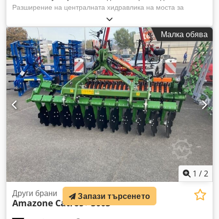
Разширение на централната хидравлика на моста за
рамкова височина 80, 1 бр. плуг-корпус STW / 35, 1 чифт
плуги 430, 1 чифт HD върхове за плуг, 1 чифт вложки за
Малка обява
STW / 35, 1 чифт държачи за дисков нож за Variopf дисков
нож D 500, назъбен и/или с пружинно окачване, 1 Crodpfx
Aber Ucigo Tof
1
/
2
Други брани
Запази търсенето
Amazone
Catros+ 3003