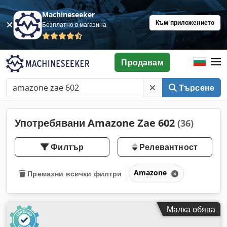
Machineseeker
Към приложението
Безплатно в магазина
Продавам
Търсене
Употребявани Amazone Zae 602
(36)
Филтър
Релевантност
Amazone
Премахни всички филтри
Малка обява