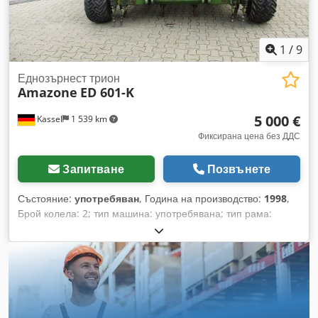
1
/
9
Еднозърнест трион
Amazone
ED 601-K
5 000 €
Kassel
1 539 km
Фиксирана цена без ДДС
Запитване
Позвънете
Състояние:
употребяван
, Година на производство:
1998
,
Брой колела: 2; тип машина: употребявана; тип рама:
прикачен; оборудване за торене / шнек за торене / Csdsr
Ncfqspfx Ab Terf