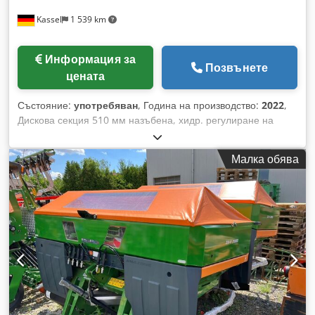
Kassel
1 539 km
Информация за
Позвънете
цената
Състояние:
употребяван
, Година на производство:
2022
,
Дискова секция 510 мм назъбена, хидр. регулиране на
работната дълбочина на дисковата секция / Хидравлично
регулиране на работната дълбочина на изравнителната
Малка обява
секция, C-Mix-Ultra лапи за Ceus 50 / Хидравлично
регулиране на работната дълбочина на секцията с лапи с
хидравличен теглич, HD плужна лапа 80 мм / (14/K1) Codjtz
Tpljpfx Ab Torf