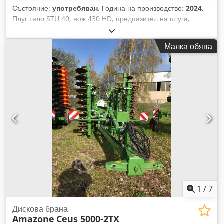
Състояние:
употребяван
, Година на производство:
2024
,
Плуг тяло STU 40, нож 430 HD, предпазител на плуга,
срезващ болт / Crjdpfx Ajuhnlmeb Tof
Малка обява
1
/
7
Дискова брана
Amazone
Ceus 5000-2TX