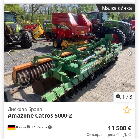
Малка обява
1
/
3
Дискова брана
Amazone
Catros 5000-2
11 500 €
Kassel
1 539 km
Фиксирана цена без ДДС