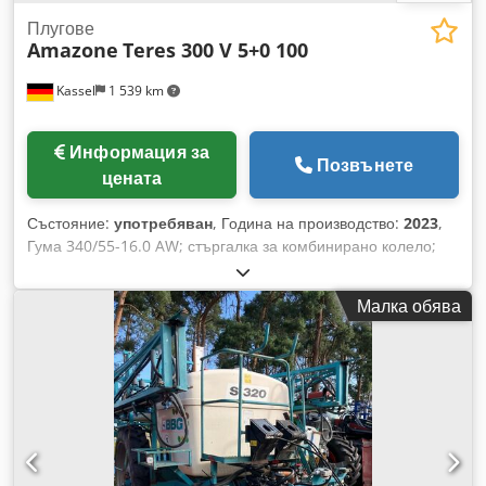
Плугове
Amazone
Teres 300 V 5+0 100
Kassel
1 539 km
Информация за
Позвънете
цената
Състояние:
употребяван
, Година на производство:
2023
,
Гума 340/55-16.0 AW; стъргалка за комбинирано колело;
централизирано регулиране на налягането за
освобождаване; плужен корпус STU 40; острието на плуга
Малка обява
430; HD върхова резец; назъбен дисков нож D 500, 1 брой /
назъбен; подготовка за осветление / Credpfx Aet Eay Esb
Tsf