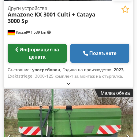
Други устройства
Amazone
KX 3001 Culti + Cataya
3000 Sp
Kassel
1 539 km
Информация за
Позвънете
цената
Състояние:
употребяван
, Година на производство:
2023
,
Exaktstriegel 3000-125 комплект за монтаж на стъргалка,
регулируема стъргалка, допълнителен / електронен маркер
за следи 3000 AmaDrill 2 за Cataya, радарен сензор /
Малка обява
интернационален аналогов сензор за работна позиция,
електрическо управление на следите / управляващ вентил
и хидравлично управление на следите Crjdpstgpggjfx Ab
Tjf