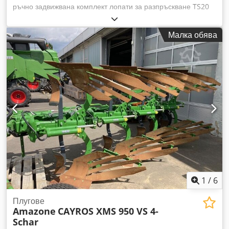
ръчно задвижвана комплект лопати за разпръскване TS20
ляво, комплект лопати за разпръскване TS20 дясно; Хидро
задвижване ляво с AutoTS и FlowControl ProfiSPro, хидро
Малка обява
задвижване дясно с AutoTS и FlowControl ProfiSPro; главен
диск ляво с AutoTS / главен диск дясно Cedpfjtrdzwsx Ab
Tsrf
1
/
6
Плугове
Amazone
CAYROS XMS 950 VS 4-
Schar