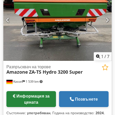
Cjdpfxjt Dwh Rj Ab Tjrf
1
/
7
Разпръсквач на торове
Amazone
ZA-TS Hydro 3200 Super
Kassel
1 539 km
Информация за
Позвънете
цената
Състояние:
употребяван
, Година на производство:
2024
,