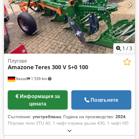
1
/
3
Плугове
Amazone
Teres 300 V 5+0 100
Kassel
1 539 km
Информация за
Позвънете
цената
Състояние:
употребяван
, Година на производство:
2024
,
Плугово тяло STU 40, 1 чифт плужни дъски 430, 1 чифт HD
плужни върхове, 1 чифт / стебло за предплужник за рамка с
височина 80 за хидравлична защита от претоварване,