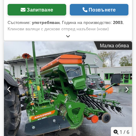
Запитване
Позвънете
Състояние:
употребяван
, Година на производство:
2003
,
Клинови валяци с дискове отпред назъбени (нови)
Csdpfxotqd Tlj Ab Tsrf
Малка обява
1
/
6