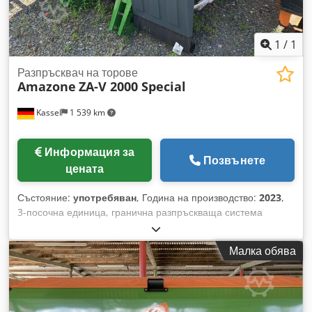
1
/
1
Разпръсквач на торове
Amazone
ZA-V 2000 Special
Kassel
1 539 km
Информация за
Позвънете
цената
Състояние:
употребяван
, Година на производство:
2023
,
3-посочна единица, гранична разпръскваща система
Limiter V, защитна тръба L, механичен / позиционен
индикатор за системата за разпръскване ZA-V, надстройка
Малка обява
на контейнера S 2000, монтажни части за / базови
устройства ZA, карданен вал с фрикционен съединител,
калобрани L и стълби / LED осветление отзад Credpfx Abot
Dwibj Tsf