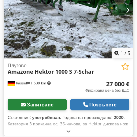
1
/
5
Плугове
Amazone
Hektor 1000 S 7-Schar
27 000 €
Kassel
1 539 km
Фиксирана цена без ДДС
Запитване
Позвънете
Състояние:
употребяван
, Година на производство:
2020
,
Категория 3 прикачна ос, 36-инчова, за Hektor дискова нож
DM 500 със хидравлично камъчно освобождаване / Тежък
преден плуг G1, регулируем / Задно LED осветление /