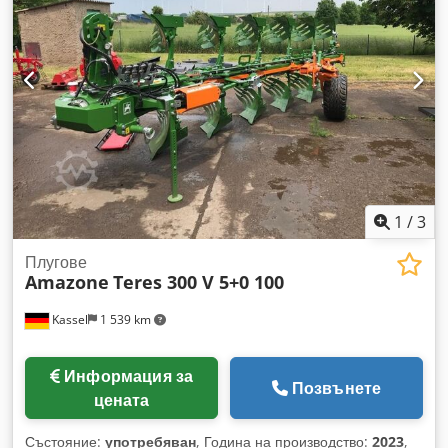
1
/
3
Плугове
Amazone
Teres 300 V 5+0 100
Kassel
1 539 km
Информация за
Позвънете
цената
Състояние:
употребяван
, Година на производство:
2023
,