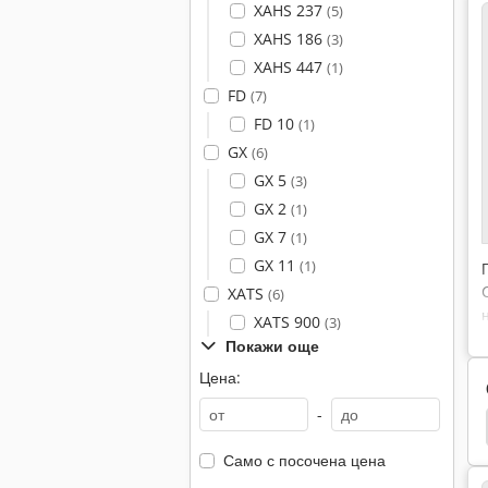
XAHS 237
(5)
XAHS 186
(3)
XAHS 447
(1)
FD
(7)
FD 10
(1)
GX
(6)
GX 5
(3)
GX 2
(1)
GX 7
(1)
GX 11
(1)
XATS
(6)
XATS 900
(3)
Покажи още
Цена:
-
 Kva
Генератор 300 Kva
Stamford
Mwm
Само с посочена цена