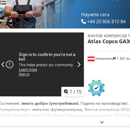
Научете сега
+44 20 806 810 84
винтов компресор
Atlas Copco
GA3
Hohenems
1 341 
1
/
15
Състояние:
много добро (употребяван)
, Година на производство:
Функционалност:
напълно функциониращ
, Винтов компресор Atl
Djdpfx Aezkwfvjl Nock 5,58 м³/мин Година на производство: 2012 Ра