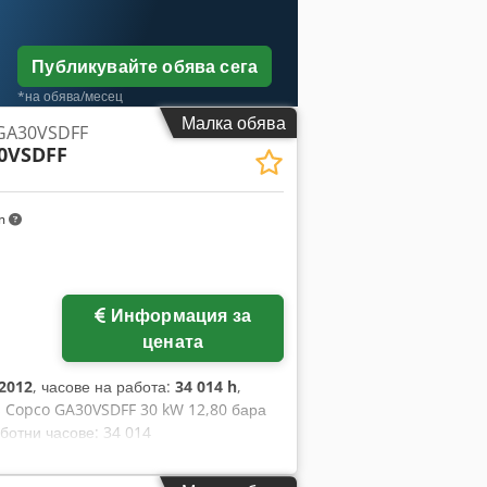
Публикувайте обява сега
*на обява/месец
Малка обява
 GA30VSDFF
0VSDFF
km
Информация за
цената
2012
, часове на работа:
34 014 h
,
as Copco GA30VSDFF 30 kW 12,80 бара
ботни часове: 34 014