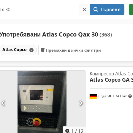
Търсене
Употребявани Atlas Copco Qax 30
(368)
Atlas Copco
Премахни всички филтри
Компресор Atlas C
Atlas Copco GA 
Lingen
1 741 km
1
/
12