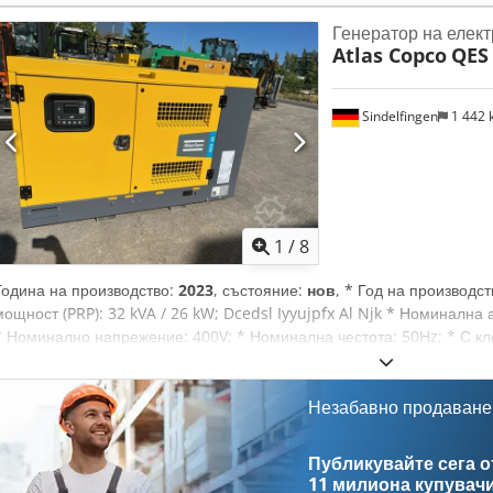
работа, с гаранция. Осигуряваме сервизно обслужване.
Генератор на елек
Atlas Copco
QES
Sindelfingen
1 442
1
/
8
Година на производство:
2023
, състояние:
нов
, * Год на производст
мощност (PRP): 32 kVA / 26 kW; Dcedsl Iyyujpfx Al Njk * Номинална 
* Номинално напрежение: 400V; * Номинална честота: 50Hz; * С кл
Размери: 2 225 x 970 x 1 185 мм (ДxШxВ) – Тегло без гориво: 137 кг
Незабавно продаване
Публикувайте сега от
11 милиона купувач