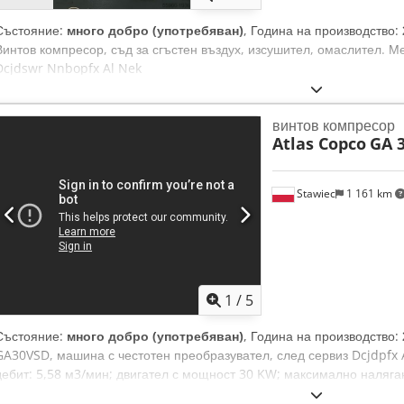
Състояние:
много добро (употребяван)
, Година на производство:
Винтов компресор, съд за сгъстен въздух, изсушител, омаслител. 
Dcjdswr Nnbopfx Al Nek
винтов компресор
Atlas Copco
GA 
Stawiec
1 161 km
1
/
5
Състояние:
много добро (употребяван)
, Година на производство:
GA30VSD, машина с честотен преобразувател, след сервиз Dcjdpfx A
дебит: 5,58 м3/мин; двигател с мощност 30 KW; максимално наляган
2012; работни часове: 11816!!! Цена: 24500 нето, 30135 бруто. Ком