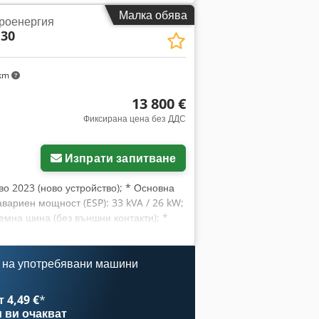
Малка обява
троенергия
 30
 km
13 800 €
Фиксирана цена без ДДС
Изпрати запитване
во 2023 (ново устройство); * Основна
авариен мощност (ESP): 33 kVA / 26 kW;
емна шина (без външни контакти); *
 на употребявани машини
 4,49 €
*
и
ви очакват