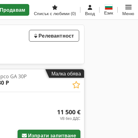
Продавам
Език
Списък с любими
(0)
Вход
Меню
Релевантност
Малка обява
opco GA 30P
30 P
11 500 €
VB без ДДС
Изпрати запитване