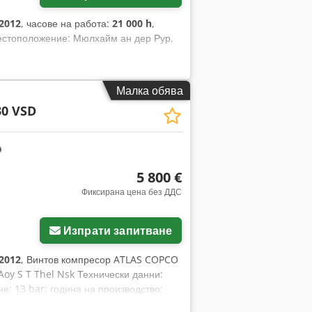
2012
, часове на работа:
21 000 h
,
Местоположение: Мюлхайм ан дер Рур.
Малка обява
30 VSD
5 800 €
Фиксирана цена без ДДС
Изпрати запитване
2012
, Винтов компресор ATLAS COPCO
oy S T Thel Nsk Технически данни:
е: 13 bar; година на производство:
пресорът е напълно изправен, готов за