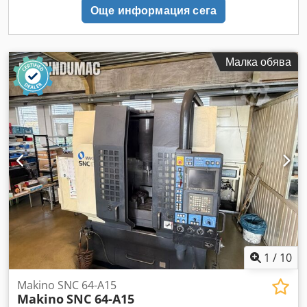
Още информация сега
Малка обява
1
/
10
Makino SNC 64-A15
Makino
SNC 64-A15