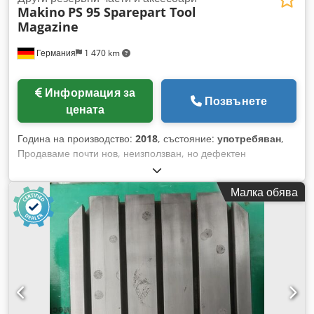
Makino
PS 95 Sparepart Tool
Magazine
Германия
1 470 km
Информация за
Позвънете
цената
Година на производство:
2018
, състояние:
употребяван
,
Продаваме почти нов, неизползван, но дефектен
инструментален магазин с инструментален чейнджър за
Makino PS 95. Магазинът е повреден при разтоварването
Малка обява
на машината от транспортната кутия с кранова кука.
Djdpjvfdvbofx Adtskr Чугунената част е счупена в горната
част и няколко инструментални гнезда са повредени. Може
да бъде ремонтиран или използван като донор на резервни
части.