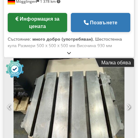
Mögglingen
1 378 km
Информация за
Позвънете
цената
Състояние:
много добро (употребяван)
, Шестостенна
кула Размери 500 x 500 x 500 мм Височина 930 мм
Основна плоча 630 x 630 мм Растер 40 мм Dkedoyl
Swdjpfx Adter Двоен ъгъл Размери 630 x 200 мм Височина
Малка обява
760 мм Основна плоча 630 x 630 мм Растер 40 мм
Квадратна кула Размери 400 x 400 мм Височина 930 мм
Основна плоча 630 x 630 мм Растер 40 мм