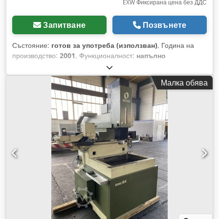
EXW Фиксирана цена без ДДС
Запитване
Позвънете
Състояние:
готов за употреба (използван)
, Година на
производство:
2001
, Функционалност:
напълно
функциониращ
, разстояние на движение по ост X:
1 000
мм
, ход по оста Y:
1 000 мм
, ход по оста Z:
950 мм
,
Малка обява
производител на контролери:
Fanuc
, модел на контролер:
PRO 3
, носов шпиндел:
HSKE 63
, входящо напрежение:
380
V
, тип входящ ток:
трифазен
, Оборудване:
транспортьор
за стружки
, Нашата машина се намира в Пловдив,
България. Машината е в работно състояние. Изключително
чиста за възрастта си. Тъй като машината е с големи
размери, тя е разглобена. ATC е демонтиран и опакован до
машината. В НАШИЯ СКЛАД РАЗПОЛАГАМЕ С: *
Хоризонтални обработващи центрове * ЦПУ стругове с 2
оси * ЦПУ стругове с 2 оси + C ос * ЦПУ стругове с 2 оси +
C ос + Y ос * ЦПУ тапинг центрове * ЦПУ вертикални
обработващи центрове 100% собственост +50 ЦПУ
металорежещи машини на склад! Можете да се свържете с