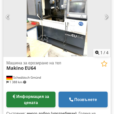
водна нишкова ерозионна машина в отлично състояние.
Dedpoy I Ak Iofx Adtokr H.E.A.T. система за най-бързи
скорости на рязане.
1
/
4
Машина за ерозиране на тел
Makino
EU64
Schwäbisch Gmünd
1 388 km
Информация за
Позвънете
цената
Състояние:
много добро (употребяван)
, Година на