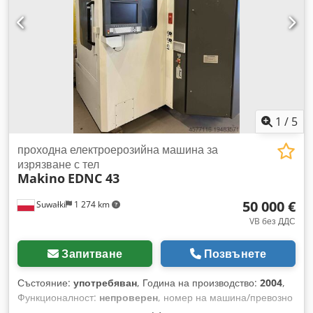
1
/
5
проходна електроерозийна машина за
изрязване с тел
Makino
EDNC 43
50 000 €
Suwałki
1 274 km
VB без ДДС
Запитване
Позвънете
Състояние:
употребяван
, Година на производство:
2004
,
Функционалност:
непроверен
, номер на машина/превозно
средство:
80.4055.0109
, максимално тегло на