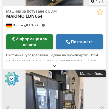
нас за допълнителни въпроси. CNC World Machine LTD
1
/
6
Dkedsyrdn Iepfx Adtor
Машини за потъване с EDM
MAKINO
EDNC64
Nürnberg
1 337 km
Информация за
Позвънете
цената
Състояние:
употребяван
, Година на производство:
1994
,
Дължина на масата: 750 мм Ширина на масата: 550 мм
Ампераж: 60 A Управление: Makino MGE20 Ход по X-ос:
600 мм Ход по Y-ос: 400 мм Ход по Z-ос: 250 мм Тегло на
Малка обява
детайла: 450 кг Система за смяна на инструменти: 8
позиции Тегло на машината: приблизително 5,00 т Djdpfx
Asvxwygodtskr Необходима площ: приблизително 3,00 x
3,50 x H3,00 м Сондажна ерозионна машина с управление
MAKINO MGE20, 8-местен сменяем електроден магазин