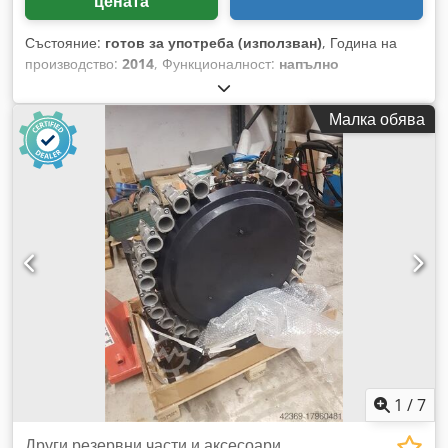
цената
Състояние:
готов за употреба (използван)
, Година на
производство:
2014
, Функционалност:
напълно
функциониращ
, брой гнезда в магазинa за инструменти:
60
, Оборудване:
документация / ръководство,
Малка обява
транспортьор за стружки
, Технически спецификации: -
хоризонтално шпинделово вретено - шпинделово вретено
HSK-A63 - въртящ момент на шпинделовото вретено 240
Nm - 4-осова обработка - 60 инструмента с автоматична
смяна (ATC) - система за смяна на палети (2 палети) -
размер на палета 500x500 мм - охладителна система -
система за филтриране на охлаждащата течност на Knoll -
налягане на охлаждащата течност 50 бара през
шпинделовото вретено - система за управление Fanuc -
транспортьор за стружки - интерфейс за робот - линейни
измервателни системи (везни) - година на производство
2014 Dksdpfx Adezqyvwetsr
1
/
7
Други резервни части и аксесоари