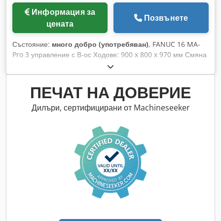
Информация за
Позвънете
цената
Състояние:
много добро (употребяван)
, FANUC 16 MA-
Pro 3 управление с B-ос Ходове: 900 x 800 x 970 мм Смяна
на инструменти с 244 позиции Обороти на шпиндела: 0-12
000 об/мин Шпинделен конус HSK100 2 палета 630 x 630
мм B-ос: 0.001° Вътрешно шпинделно охлаждане 3D
ПЕЧАТ НА ДОВЕРИЕ
измервателна сонда Контрол на счупване на инструменти
Транспортьор за стружки Различни аксесоари Dkedpfeylbc
Дилъри, сертифицирани от Machineseeker
Njx Adter MARCELS MASCHINEN AG