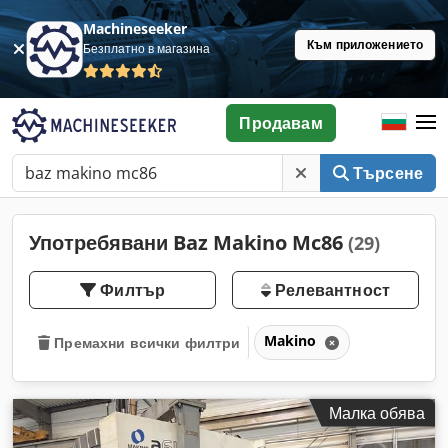
Machineseeker
Към приложението
Безплатно в магазина
Продавам
Търсене
Употребявани Baz Makino Mc86
(29)
Филтър
Релевантност
Makino
Премахни всички филтри
Малка обява