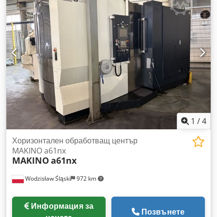
1
/
4
Хоризонтален обработващ център
MAKINO a61nx
MAKINO
a61nx
Wodzisław Śląski
972 km
Информация за
Позвънете