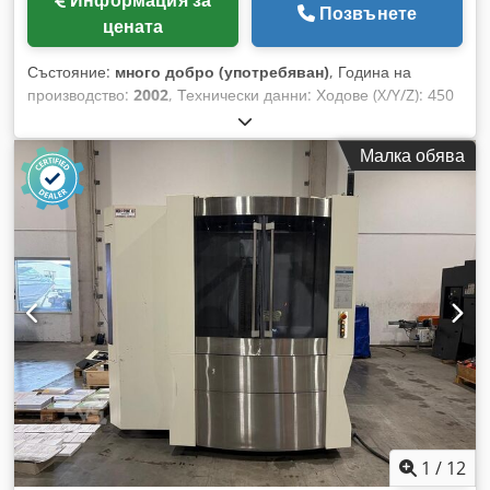
Информация за
Позвънете
цената
Състояние:
много добро (употребяван)
, Година на
производство:
2002
, Технически данни: Ходове (X/Y/Z): 450
/ 350 / 350 мм Dksdpfezmabxox Adter CNC управление:
MAKINO MGF2 Автоматична смяна на инструментите
Малка обява
Размери (дължина x ширина x височина): приблизително
2000 x 1950 x 3050 мм Тегло на машината: приблизително
1,5 тона Състояние: много добро Продавачът не носи
отговорност за грешки при въвеждане или прехвърляне на
данни. Машината е в добро състояние, отговарящо на
възрастта ѝ по отношение на външния вид, техниката и
износването; използваните машини се продават без
каквато и да е гаранция.
1
/
12