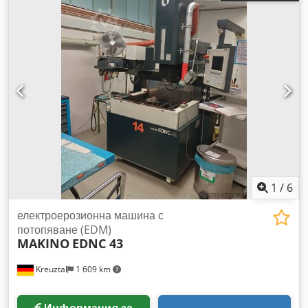
60 позиции Управление Makino Professional 5 Вкл.
хибридна система за измерване на дължината Вкл.
измервателен датчик Вкл. около 60 бр. държачи за
инструменти HSK 50 (MST + Rego Fix) Шпинделът е
подменен Dodpjzapp Hsfx Adtekr Линейните винтови
шпиндели за X + Y са подменени през 2024 година
Машината има приблизително 32 000 работни часа на
шпиндела и все още е в текущо производство Налична от
приблизително седмица 46 / 2026 година Възможен е оглед
под напрежение след предварителна уговорка по всяко
време
1
/
6
електроерозионна машина с
потопяване (EDM)
MAKINO
EDNC 43
Kreuztal
1 609 km