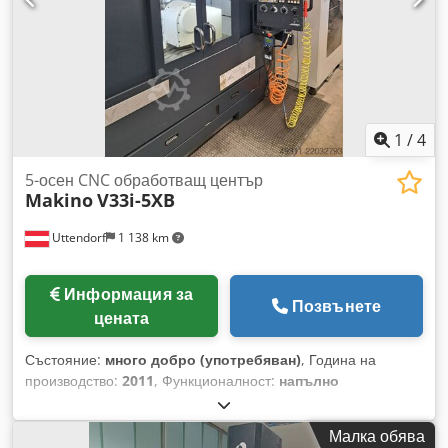
1
/
4
5-осен CNC обработващ център
Makino
V33i-5XB
Uttendorf
1 138 km
Информация за
Позвънете
цената
Състояние:
много добро (употребяван)
, Година на
производство:
2011
, Функционалност:
напълно
функциониращ
, X-ос 650 мм Y-ос 325 мм Z-ос 350 мм B-ос
130 градуса C-ос 360 градуса Обороти на шпиндела 30 000
Малка обява
об/мин Шпинделен конус HSK 50 Магазин за инструменти