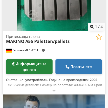
1
/
4
Притискаща плоча
MAKINO
A55 Paletten/pallets
Германия
1 470 km
Информация за
Позвънете
цената
Състояние:
употребяван
, Година на производство:
2005
,
Технически детайли: Размер на палетата: 400x400 мм Брой
палети: 15 Натоварване на масата: 400 кг Тегло на
машината (прибл.): 0,060 т Необходима площ (прибл.): 0,4 x
0,4 м Dkodsvc Adljpfx Adtjr Предлагат се 15 палети за
Makino A 55, с размери 400 x 400 мм и с Т-канали.