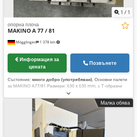
1
/
1
опорна плоча
MAKINO
A 77 / 81
Mögglingen
1 378 km
Информация за
Позвънете
цената
Състояние:
много добро (употребяван)
, Основни палети
за MAKINO A77/81 Размери: 630 x 630 mm, с Т-образни
канали, разстояние между каналите 125 mm Dedpfxsyl Sv
To Adtskr Налични са няколко броя!
Малка обява