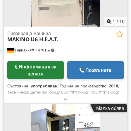
1
/
10
Ерозираща машина
MAKINO
U6 H.E.A.T.
Германия
1 470 km
Информация за
Позвънете
цената
Състояние:
употребяван
, Година на производство:
2018
,
Технически детайли: x-ход: 650 mm y-ход: 450 mm z-ход:
420 mm Управление: MAKINO Hyper i U-ос: ±75 mm V-ос:
±75 mm макс. размер на детайла (ДxШxВ): 1000 x 800 x 400
Малка обява
mm Тегло на детайла: макс. 1500 kg Размер на масата:
910 x 710 mm Тегло на машината ок.: 5 t Размери
(Дължина/Ширина/Височина): 3 x 3 x 2,3 m Оборудване:
Програмна памет 10 GB Ethernet I/P интерфейс 5-осна