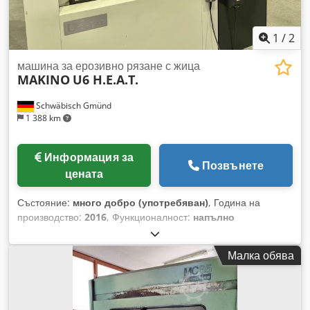
1
/
2
машина за ерозивно рязане с жица
MAKINO
U6 H.E.A.T.
Schwäbisch Gmünd
1 388 km
Информация за
Позвънете
цената
Състояние:
много добро (употребяван)
, Година на
производство:
2016
, Функционалност:
напълно
функциониращ
, номер на машина/превозно средство:
W150474
, максимално тегло на обработвания детайл:
Малка обява
1 500 кг
, разстояние на движение по ост X:
650 мм
, ход по
оста Y:
450 мм
, ход по оста Z:
420 мм
, височина на детайла
(макс.):
420 мм
, максимална ширина на обработвания
детайл:
800 мм
, дължина на детайла (макс.):
1 000 мм
,