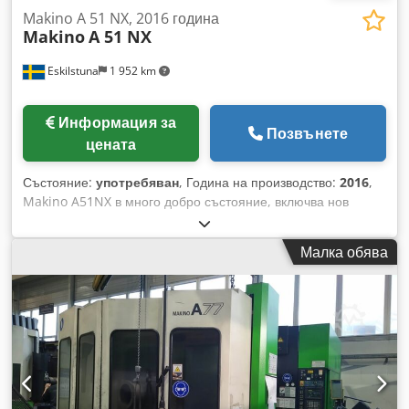
Makino A 51 NX, 2016 година
Makino
A 51 NX
Eskilstuna
1 952 km
Информация за
Позвънете
цената
Състояние:
употребяван
, Година на производство:
2016
,
Makino A51NX в много добро състояние, включва нов
автоматичен сменящ механизъм за инструменти (ATC) и
накрайници (Cubes). Приблизително 11000 часа работно
Малка обява
време. Капацитет и ходове: Размер на палета: 400 × 400
мм Ход по X-ос: 560 мм Ход по Y и Z-ос: 640 мм Макс.
размер на обработвания детайл: ∅ 630 мм × 900 мм Макс.
капацитет на полезния товар: 400 кг Шпиндел: Скорост на
шпиндела: 15 000 об./мин Конус на шпиндела: HSK-A63
Движение и скорости на подаване: Бърз ход: 60 000 мм/
мин (1 968 ipm) Скорост на подаване при рязане: 50 000
мм/мин Ускорение на осите: 1G Индексиране на B-ос: