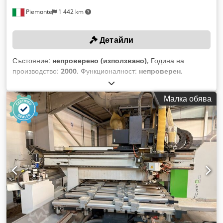
Piemonte
1 442 km
Детайли
Състояние:
непроверено (използвано)
, Година на
производство:
2000
, Функционалност:
непроверен
,
разстояние на движение по ост X:
5 900 мм
, ход по оста Y:
1 560 мм
, скорост на подаване по Х-оста:
80 м/мин
,
Малка обява
скорост на подаване по ос Y:
60 м/мин
, максимална
скорост на въртене:
20 000 об/мин
, Без минимална цена –
гарантирана продажба на най-високата оферта!
ТЕХНИЧЕСКИ ДАННИ Работна област по оста X: 5 900 мм
Работна област по оста Y: 1 560 мм Скорост на движение
по оста X: 80 м/мин Скорост на движение по оста Y: 60 м/
мин Скорост на движение по оста Z: 25 м/мин Пробивни
шпиндели Шпиндели за вертикално пробиване: 20
Шпиндели за хоризонтално пробиване по X: 6 Шпиндели за
хоризонтално пробиване по Y: 2 Общ брой вертикални и
хоризонтални шпиндели: 28 Фрезови шпиндели Брой
управлявани оси: 4 Мощност на мотора: 10 kW Обороти: 20