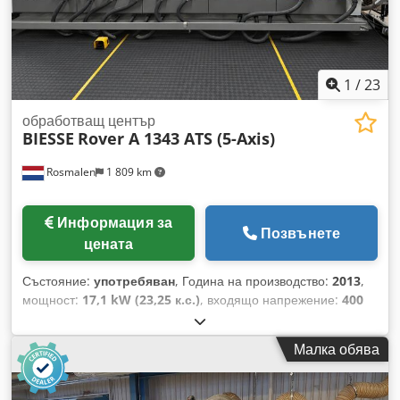
1
/
23
обработващ център
BIESSE
Rover A 1343 ATS (5-Axis)
Rosmalen
1 809 km
Информация за
Позвънете
цената
Състояние:
употребяван
, Година на производство:
2013
,
мощност:
17,1 kW (23,25 к.с.)
, входящо напрежение:
400
V
, входящ ток:
29 A
, входна честота:
50 Hz
, разстояние на
движение по ост X:
4 320 мм
, ход по оста Y:
1 326 мм
, ход
Малка обява
по оста Z:
170 мм
, брой оси:
5
, брой гнезда в магазинa за
инструменти:
33
, Оборудване:
Маркировка CE
, Biesse
Rover A 1343 CNC обработващ център, 5-осен Cedpfsy U