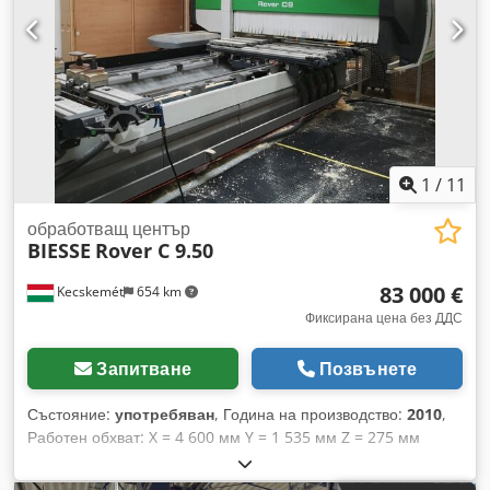
1
/
11
обработващ център
BIESSE
Rover C 9.50
83 000 €
Kecskemét
654 km
Фиксирана цена без ДДС
Запитване
Позвънете
Състояние:
употребяван
, Година на производство:
2010
,
Работен обхват: X = 4 600 мм Y = 1 535 мм Z = 275 мм
Проектирана за тежки условия на работа, което я прави
идеална за обработка на големи, масивни дървени