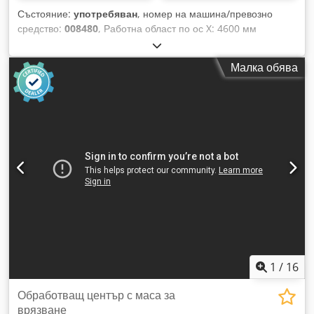
Състояние:
употребяван
, номер на машина/превозно
средство:
008480
, Работна област по ос X: 4600 мм
Работна област по ос Y: 1550 мм Работна повърхност:
Оборудвана с вакуумни конзолни опори Chjdjy Edqkspfx
Малка обява
Ahboa Мощност на основния шпиндел: 15 kW Брой
контролирани оси: 5 оси Брой шпиндели за пробиване: 31
Брой места за инструменти: 58
1
/
16
Обработващ център с маса за
врязване