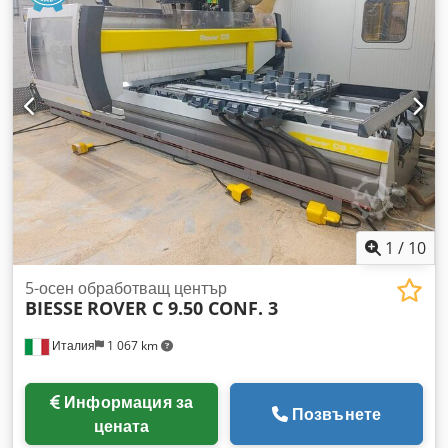
Брой места за инструменти: 22
1
/
10
5-осен обработващ център
BIESSE
ROVER C 9.50 CONF. 3
Италия
1 067 km
Информация за
Позвънете
цената