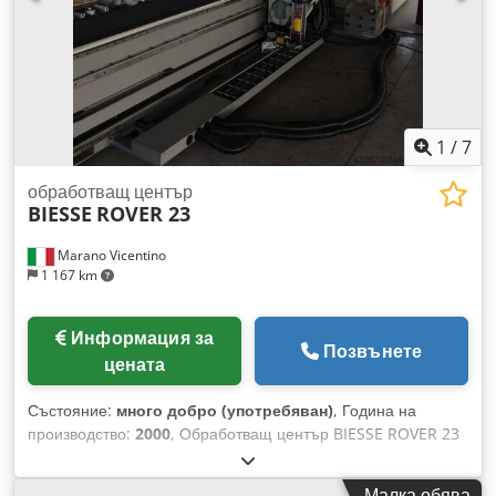
за експлоатация. Помпа Becker, 110 м³/ч, 2,4 kW
за инструменти с централно разстояние 180 мм •
Допълнителна вакуумна система за работа с шаблони или
Автоматична сма
допълнителни устройства за закрепване. Добро състояние.
Наличност: веднага от склада. Необходим ремонт:
дръжките на подвижната маса, ротационният механизъм
на инструменталния магазин ISO30, разположен в главата
на машината.
1
/
7
обработващ център
BIESSE
ROVER 23
Marano Vicentino
1 167 km
Информация за
Позвънете
цената
Състояние:
много добро (употребяван)
, Година на
производство:
2000
, Обработващ център BIESSE ROVER 23
Производител: Biesse Модел: Rover 23 Описание:
Управление CNI XNC Работна площ, ос X: 2900 мм Работна
Малка обява