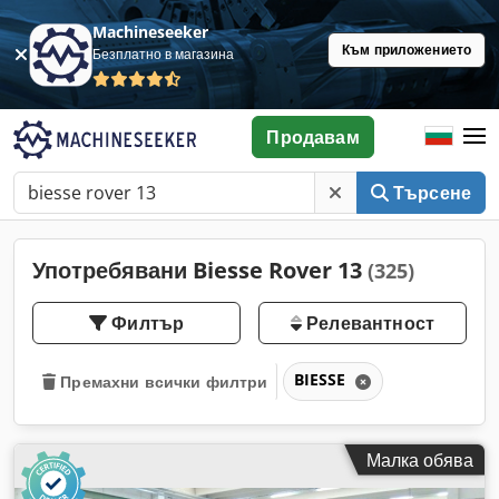
Machineseeker
Към приложението
Безплатно в магазина
Продавам
Търсене
Употребявани Biesse Rover 13
(325)
Филтър
Релевантност
BIESSE
Премахни всички филтри
Малка обява