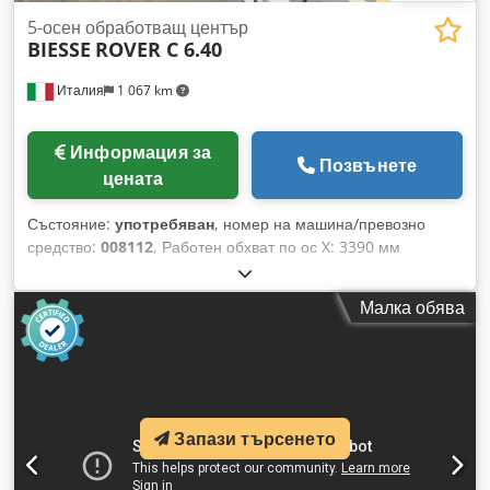
5-осен обработващ център
BIESSE
ROVER C 6.40
Италия
1 067 km
Информация за
Позвънете
цената
Състояние:
употребяван
, номер на машина/превозно
средство:
008112
, Работен обхват по ос X: 3390 мм
Работен обхват по ос Y: 1535 мм Работна повърхност: с
вакуумни конзолни опори Мощност на основния шпиндел:
Малка обява
15 kW Брой контролирани оси: 5 оси Chodpjw Idgvefx
Ahbja Брой пробивни шпиндели: 21 Брой места за
инструменти: 14
Запази търсенето