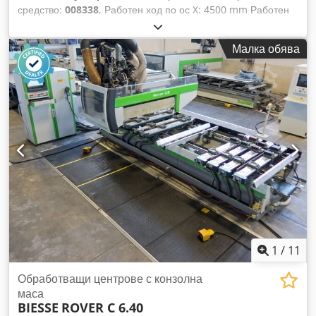
средство:
008338
, Работен ход по ос X: 4500 mm Работен
ход по ос Y: 1600 mm Работна повърхност: с вакуумни
конзолни подложки Мощност на главния шпиндел: 15 kW
Малка обява
Брой управлявани оси: 5 оси Cjdpfsx A Tkxsx Ahbsha Брой
пробивни шпиндели: 41 Брой инструментални места: 37
1
/
11
Обработващи центрове с конзолна
маса
BIESSE
ROVER C 6.40