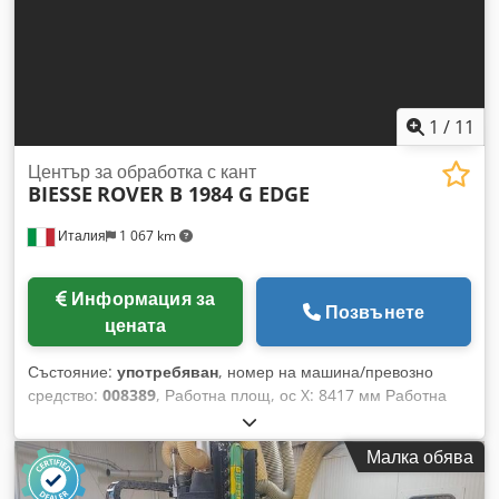
1
/
11
Център за обработка с кант
BIESSE
ROVER B 1984 G EDGE
Италия
1 067 km
Информация за
Позвънете
цената
Състояние:
употребяван
, номер на машина/превозно
средство:
008389
, Работна площ, ос X: 8417 мм Работна
площ, ос Y: 1930 мм Работна повърхност: С вакуумни
опори Мощност на основния шпиндел: 13,2 kW Брой
Малка обява
контролирани оси: 4 оси Максимална височина на детайла:
60 мм Cedpfsyqxxrox Ahbeha Брой пробивни шпиндели: 39