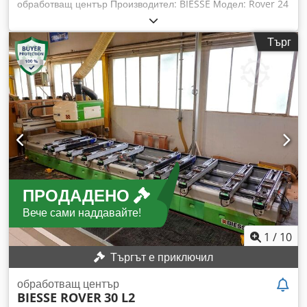
обработващ център Производител: BIESSE Модел: Rover 24
S Година на производство: 2001 Сериен номер: 16171
Захранване: 230 V Мощност: 20 kW Номинален ток: 59 A
Търг
Честота: 50 Hz Налягане на въздуха: 6,5–7,5 бара
Необходим въздушен поток: 30 м/с Тегло: 3450 кг Chodjzrv
Hbjpfx Ahbea Машината се нуждае от сервизно
обслужване и поддръжка.
ПРОДАДЕНО
Вече сами наддавайте!
1
/
10
Търгът е приключил
обработващ център
BIESSE ROVER
30 L2