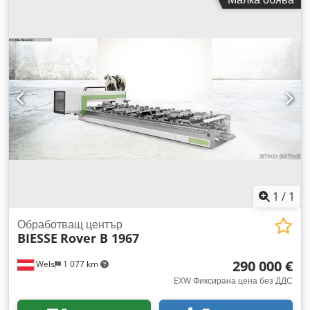
площ, ос Y: 1300 мм Ход, ос Z: 140 мм 4-та ос: Ос C Маса с
6 регулируеми конзоли и вакуумни приспособления за
закрепване 1x Вертикален електрошпиндел (7,8 kW, 24 000
об./мин.) с автоматична система за смяна на
инструментите, конус за инструменти ISO 30 Автоматична
система за смяна на инструментите с 8 гнезда – монтирана
на обработващата глава Пробивна глава, оборудвана с: -
10x Вертикални шпиндели (ос Z) - 4x Хоризонтални
шпиндели (ос X) - 2x Хоризонтални шпиндели (ос Y)
Система за безопасност с предпазна подложка в предната
част Chjdpfx Aszrg Uijhboa Вакуумна помпа 250 м³/ч В
ОТЛИЧНО СЪСТОЯНИЕ – В МОМЕНТА СЕ НАМИРА В
РАБОТИЛНИЦАТА НА СОБСТВЕНИКА Година на
производство: 2000 (сертифициран по CE)
1
/
1
Обработващ център
BIESSE
Rover B 1967
290 000 €
Wels
1 077 km
EXW Фиксирана цена без ДДС