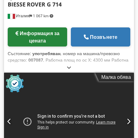
BIESSE
ROVER G 714
Италия
1 067 km
Информация за
Позвънете
цената
Състояние:
употребяван
, номер на машина/превозно
средство:
007087
, Работна площ по ос X: 4300 мм Работна
площ по ос Y: 2200 мм Работна повърхност: Nesting маса
Мощност на главния шпиндел: 12 kW Брой контролирани
Малка обява
оси: 4 оси Брой пробивни шпиндели: 40 Csdpoy Nkrvsfx
Ahbjha Брой позиции за инструменти: 30