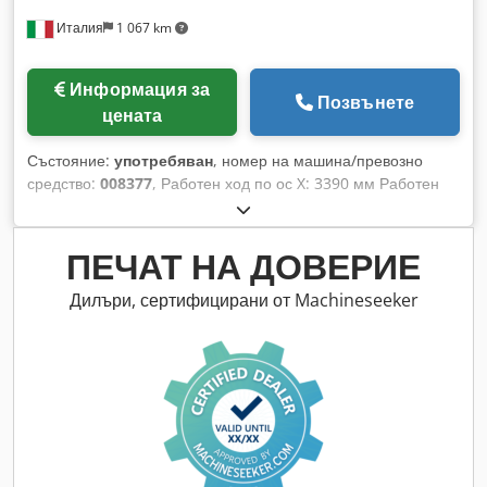
Италия
1 067 km
Информация за
Позвънете
цената
Състояние:
употребяван
, номер на машина/превозно
средство:
008377
, Работен ход по ос X: 3390 мм Работен
ход по ос Y: 1570 мм Работна повърхност: С вакуумни
конзолни опори Мощност на основния шпиндел: 13 kW
Chjdjx Swb Aepfx Ahbsa Брой контролирани оси: 4 оси
ПЕЧАТ НА ДОВЕРИЕ
Брой бормашинни шпиндели: 32 Брой позиции за
инструменти: 10
Дилъри, сертифицирани от Machineseeker