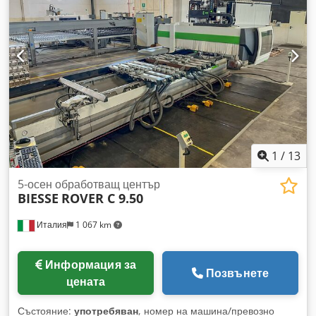
1
/
13
5-осен обработващ център
BIESSE
ROVER C 9.50
Италия
1 067 km
Информация за
Позвънете
цената
Състояние:
употребяван
, номер на машина/превозно