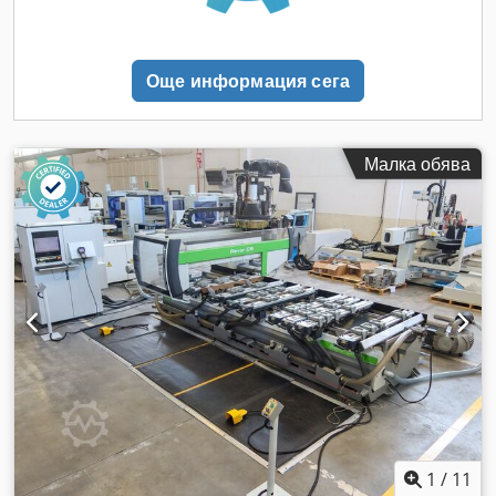
Още информация сега
Малка обява
1
/
11