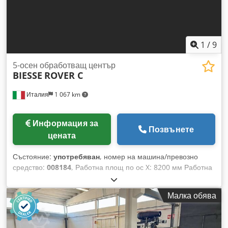
1
/
9
5-осен обработващ център
BIESSE
ROVER C
Италия
1 067 km
Информация за
Позвънете
цената
Състояние:
употребяван
, номер на машина/превозно
средство:
008184
, Работна площ по ос X: 8200 мм Работна
площ по ос Y: 1600 мм Работна повърхност: С вакуумни
опори Мощност на основния шпиндел: 13 kW Брой
Малка обява
контролирани оси: 5 оси Chedpfx Asyxmv Njhboa Брой
места за инструменти: 22