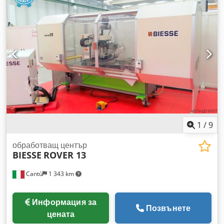
1
/
9
обработващ център
BIESSE
ROVER 13
Cantù
1 343 km
Информация за
Позвънете
цената