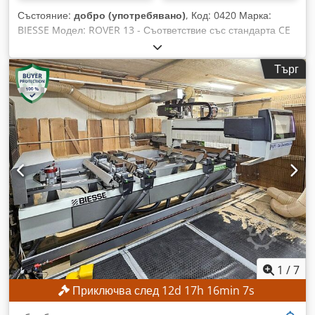
Състояние:
добро (употребявано)
, Код: 0420 Марка:
BIESSE Модел: ROVER 13 - Съответствие със стандарта CE
Chsdpfxjzgtivj Ahbea CNC обработващ център с 3
контролирани оси за производство на мебели, мебели по
Търг
поръчка, панели, кухни, дървени врати и други –
съответствие със стандарта CE Работна площ, ос X: 1600
мм Работна площ, ос Y: 850 мм Ход, ос Z: 70 мм Скорост,
ос X: 75 м/мин Скорост, ос Y: 60 м/мин Скорост, ос Z: 15 м/
мин Фреза, мощност: 2,2 kW, 18 000 об./мин Вертикален
пробивен модул: 8 шпиндела Хоризонтални пробивни
свредла, ос X: 2 бр. Хоризонтални пробивни свредла, ос Y:
2 бр. Диаметър на опашката на инструмента: 10 мм
Скорост на въртене на шпиндела: 4000 об./мин Група
фрези за обработка на отвори с диаметър: 120 мм Работна
маса: 4 успоредни плоскости Вакуумна помпа: 40 м³/ч
Обща мощност: 10 kW Числено управление (NC): NC 400:
6-инчов буквено-цифров дисплей и цветен графичен
дисплей с висока разделителна способност Защитна
1
/
7
кабина с пълно покритие Сгъстен въздух: 6 атм Общи
Приключва след
12
d
17
h
16
min
5
s
размери на машината: 2450 x 1550 x 1900 мм (височина)
Общи размери със защитен кожух: 3500 x 1900 x 2000 мм