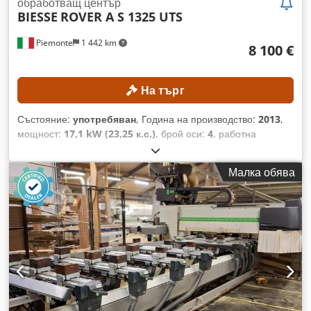
обработващ център
(височина) Приблизително тегло: 1550 кг
BIESSE
ROVER A S 1325 UTS
Piemonte
1 442 km
8 100 €
На търг
Състояние:
употребяван
, Година на производство:
2013
,
мощност:
17,1 kW (23,25 к.с.)
, брой оси:
4
, работна
ширина:
1 320 мм
, максимална скорост на шпиндела за
фрезоване:
24 000 об/мин
, работна дължина:
2 500 мм
,
Малка обява
ТЕХНИЧЕСКИ ДЕТАЙЛИ Работна област, ос X: 2500 мм
Работна област, ос Y: 1320 мм Ход на ос Y: 1900 мм Макс.
дебелина на обработваните детайли: 170 мм Работна
маса: конзолна и релсова маса Брой управляеми оси: 4
Скорост на движение, ос X: 80 м/мин Скорост на движение,
ос Y: 80 м/мин Скорост на движение, ос Z: 20 м/мин
Свредлова глава Брой свредлови глави: 1 Позиция на
свредловата глава: отгоре Вертикални шпиндели: 10
Хоризонтални шпиндели, посока X: 4 Хоризонтални
шпиндели, посока Y: 2 Общ брой шпиндели: 16 Фрезова