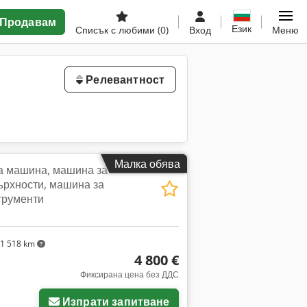
Продавам
Език
Списък с любими
(0)
Вход
Меню
Релевантност
Малка обява
 машина, машина за
рхности, машина за
трументи
1 518 km
4 800 €
Фиксирана цена без ДДС
Изпрати запитване