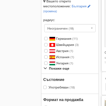
Вашето открито
местоположение:
България
(промяна)
радиус:
Неограничен
(18)
Германия
(11)
Швейцария
(3)
Австрия
(1)
Испания
(1)
Унгария
(1)
Покажи още
Състояние
 Повърхност
Етаж Шлайфане Машини
Loh
Употребяван
(18)
Формат на продажба