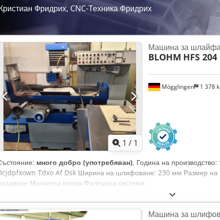
Кристиан Фридрих, CNC-Техника Фридрих
Машина за шлайфа
BLOHM
HFS 204
Mögglingen
1 378 
Заявете о
1
/
1
Състояние:
много добро (употребяван)
, Година на производство:
Dcjdpfxown Tdxo Af Dsk Ширина на шлифоване: 230 мм Размер на 
подаване Магнитна плоча Филтърна система
Машина за шлифова