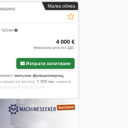
Малка обява
машина
 523 km
4 000 €
Фиксирана цена без ДДС
Изпрати запитване
алност:
напълно функциониращ
,
дължина на масата:
1 350 мм
, ширина
dpozamf Esfx Af Dock
: 1970 Дължина на шлифоване: 1800
.350x350 мм Оборудване: Система за
ашината е в работен режим и може да