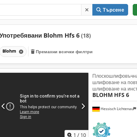
Търсене
Употребявани Blohm Hfs 6
(18)
Blohm
Премахни всички филтри
Плоскошлифовъчна
шлифоване на повъ
шлифоване на инс
BLOHM
HFS 6
Hessisch Lichtenau
1
/
10