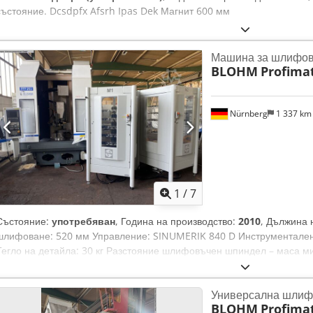
състояние. Dcsdpfx Afsrh Ipas Dek Магнит 600 мм
Машина за шлифов
BLOHM
Profima
Nürnberg
1 337 k
1
/
7
Състояние:
употребяван
, Година на производство:
2010
, Дължина
шлифоване: 520 мм Управление: SINUMERIK 840 D Инструментален д
Тегло на детайла: 30 кг Разстояние шлифовъчен шпиндел – маса мин
мм Y-ос: 550 мм Z-ос: 1000 мм V-ос: 166 мм Подаване (X-ос): 4 – 6.
мм/мин Подаване (Z-ос): 30 – 25.000 мм/мин Dcsdpfevxwl Asx Af Ds
Универсална шлиф
Обороти на шлифовъчен шпиндел, безстепенно: 0 – 12.000 об./м
BLOHM
Profima
мотор: 35,00 kW Диаметър на шлифовъчен диск мин./макс.: 100 / 