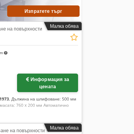
Изпратете търг
Малка обява
не на повърхности
km
ще снимки
Информация за
цената
1973
, Дължина на шлифоване: 500 мм
масата: 760 x 200 мм Автоматично
Малка обява
не на повърхности -