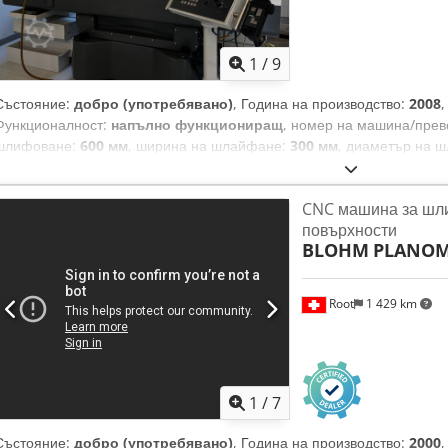
1
/
9
Състояние:
добро (употребявано)
, Година на производство:
2008
,
Функционалност:
напълно функциониращ
, номер на машина/прев
шлифоване:
600 мм
, ширина на шлайфане:
300 мм
, диаметър на 
от масата до центъра на шпиндела:
575 мм
, ширина на шлифовъче
необходима височина:
2 300 мм
, изискване за пространство дължи
CNC машина за шл
3 200 мм
, употребявана плоскошлифовъчна машина Dcjdsy Ry Dqop
повърхности
състояние
BLOHM
PLANOM
Root
1 429 km
1
/
7
Състояние:
добро (употребявано)
, Година на производство:
2000