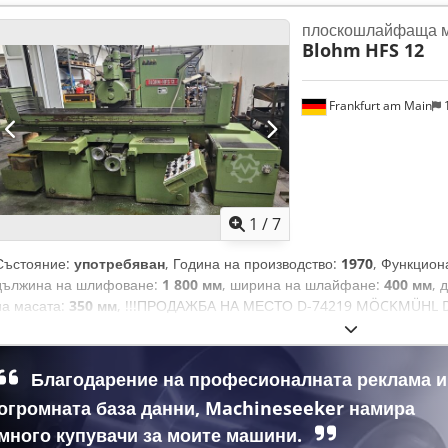
плоскошлайфаща 
Blohm
HFS 12
Frankfurt am Main
1
1
/
7
Състояние:
употребяван
, Година на производство:
1970
, Функцион
дължина на шлифоване:
1 800 мм
, ширина на шлайфане:
400 мм
, 
на масата:
350 мм
, !!!ПРОДАЖБА НА МЕСТО D-74219 MÖCKMÜHL Ds
Плоскошлифовъчна машина BLOHM HFS 12 Година на производство
мм Ширина на шлифоване: 400 мм Размер на магнитния държач: 1
охлаждаща течност (KSS-ANLAGE) Различни шлифовъчни дискове М
Благодарение на професионалната реклама и
бъде разгледана под захранване по всяко време.
огромната база данни, Machineseeker намира
много купувачи за моите машини.