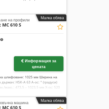
Малка обява
ане на профили
t MC 610 S
m
Информация за
цената
 на шлифоване: 1025 мм Ширина на
ържач: HSK-A 63 A-ос: ° (градуси)
./макс.: 473,5 – 1023,5 мм X-ос: 520
000 мм/мин Подаване (Y-ос): 4 – 4.000
k Размери на масата: 1.400 x 874 мм
Малка обява
овъчна машина
ин Задвижваща мощност – шлифовъчен
t MC 610 S
300 мм Ширина на шлифовъчен диск: 60