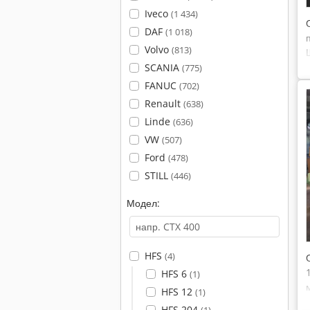
Iveco
(1 434)
DAF
(1 018)
Volvo
(813)
SCANIA
(775)
FANUC
(702)
Renault
(638)
Linde
(636)
VW
(507)
Ford
(478)
STILL
(446)
Модел:
HFS
(4)
HFS 6
(1)
HFS 12
(1)
HFS 204