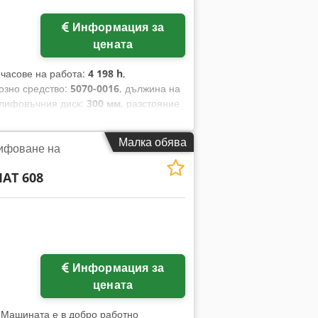
Информация за
цената
 часове на работа:
4 198 h
,
озно средство:
5070-0016
, дължина на
шлифовъчния диск:
300 мм
, разстояние
н диск:
50 мм
, общо тегло:
3 000 кг
,
на:
2 960 мм
, необходима ширина:
Малка обява
ифоване на
fx Af Djk Много добре поддържано
AT 608
Информация за
цената
, Машината е в добро работно