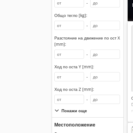
-
Общо тегло [kg]:
-
Разстояние на движение по ост X
[mm]:
-
Ход по оста Y [mm]:
-
Ход по оста Z [mm]:
-
Покажи още
Местоположение