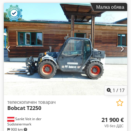
Малка обява
1
/
17
телескопичен товарач
Bobcat
T2250
21 900 €
Sankt Veit in der
Südsteiermark
VB без ДДС
900 km