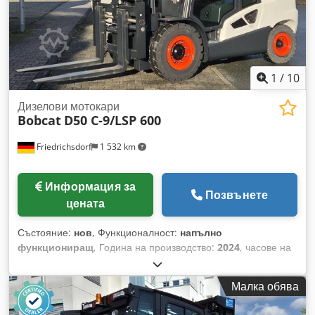
1
/
10
Дизелови мотокари
Bobcat
D50 C-9/LSP 600
Friedrichsdorf
1 532 km
Информация за
Позвънете
цената
Състояние:
нов
, Функционалност:
напълно
функциониращ
, Година на производство:
2024
, часове на
работа:
10 h
, товароносимост:
5 000 кг
, височина на
повдигане:
5 025 мм
, свободно повдигане:
1 130 мм
, тип
Малка обява
гориво:
дизел
, тип мачта:
триплекс
, строителна височина:
2 470 мм
, мощност:
55 kW (74,78 к.с.)
, ширина на