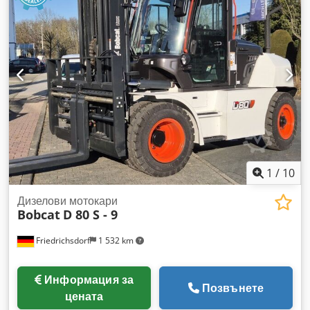
1
/
10
Дизелови мотокари
Bobcat
D 80 S - 9
Friedrichsdorf
1 532 km
Информация за
Позвънете
цената