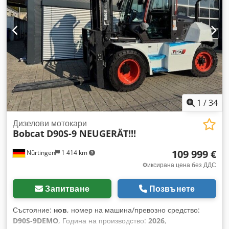
Тип мачта: Трикратна (Triplex) Трансмисия: Автоматична
Състояние: Ново устройство Техническо състояние: Ново
Предни гуми – тип: Пълна гума (супереластик) Предни гуми
– състояние: Нови Задни гуми – тип: Пълна гума
(супереластик) Crodpfx Aoy Upz Hsmgsf Задни гуми –
състояние: Нови Страничен измествател, 3-ти хидравличен
клапан, 4-ти хидравличен клапан, работна светлина отзад,
работна светлина отпред, отопление, напълно затворена
кабина, CE сертификат, LED,
1
/
34
Дизелови мотокари
Bobcat
D90S-9 NEUGERÄT!!!
109 999 €
Nürtingen
1 414 km
Фиксирана цена без ДДС
Запитване
Позвънете
Състояние:
нов
, номер на машина/превозно средство:
D90S-9DEMO
, Година на производство:
2026
,