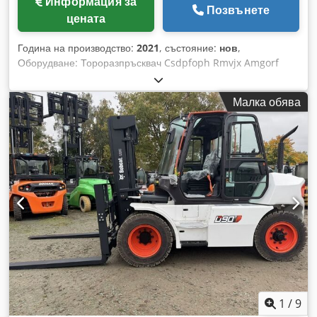
Информация за
Позвънете
цената
Година на производство:
2021
, състояние:
нов
,
Оборудване: Тороразпръсквач Csdpfoph Rmvjx Amgorf
Малка обява
1
/
9