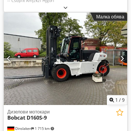
-- Csdpfx Amjzkzf Hjgorf
Малка обява
1
/
9
Дизелови мотокари
Bobcat
D160S-9
Dinslaken
1 715 km