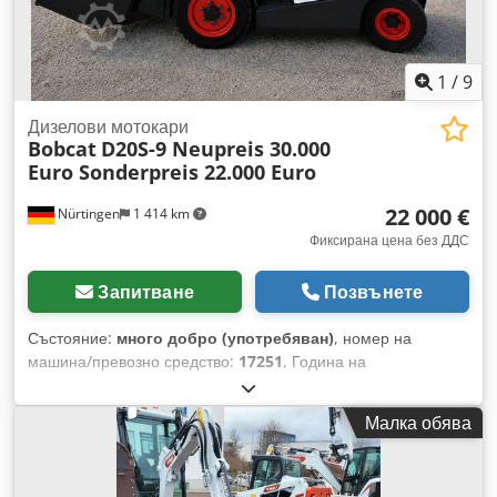
сертификат, вътрешно огледало, външно огледало,
въртяща се сигнална лампа, чистачки.
1
/
9
Дизелови мотокари
Bobcat
D20S-9 Neupreis 30.000
Euro Sonderpreis 22.000 Euro
22 000 €
Nürtingen
1 414 km
Фиксирана цена без ДДС
Запитване
Позвънете
Състояние:
много добро (употребяван)
, номер на
машина/превозно средство:
17251
, Година на
производство:
2024
, часове на работа:
430 h
,
товароносимост:
2 000 кг
, височина на повдигане:
4 730
Малка обява
мм
, свободно повдигане:
1 470 мм
, център на товара:
500
мм
, тип гориво:
дизел
, тип мачта:
триплекс
, строителна
височина:
2 190 мм
, дължина на вилиците:
1 050 мм
,