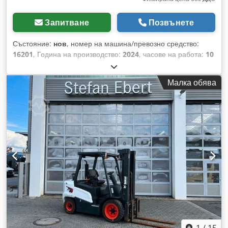
Запитване
Позвънете
Състояние:
нов
, номер на машина/превозно средство:
16201
, Година на производство:
2024
, часове на работа:
10
h
, товароносимост:
2 500 кг
, височина на повдигане:
4 730
мм
, свободно повдигане:
1 350 мм
, център на товара:
500
Малка обява
мм
, строителна височина:
2 230 мм
, дължина на вилиците:
1 200 мм
, размер на предната гума:
28x9-15 Sit
, размер на
задната гума:
6.50-10 Standard
, общо тегло:
4 266 кг
, Тип
на двигателя: Дизелов, производител: Bobcat Crodpfxexu
St Ae Amgsf
1
/
15