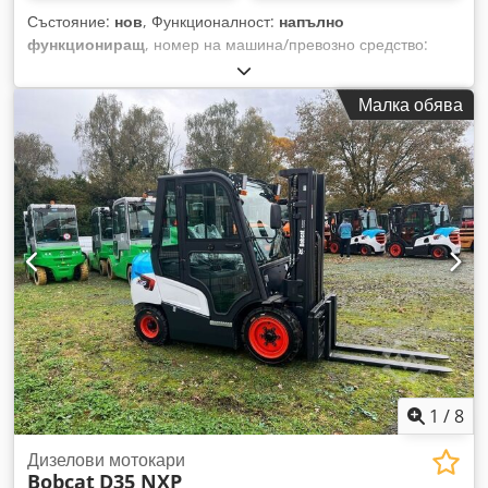
Състояние:
нов
, Функционалност:
напълно
функциониращ
, номер на машина/превозно средство:
0000
, Година на производство:
2025
, товароносимост:
5 000 кг
, височина на повдигане:
4 575 мм
, свободно
Малка обява
повдигане:
1 800 мм
, тип гориво:
дизел
, тип мачта:
триплекс
, строителна височина:
2 320 мм
, дължина на
вилиците:
1 200 мм
, тип задвижване:
Diesel
, Дизелов
мотокар Сериен номер на шасито: 0000 Товарен център:
500 мм ISO клас: ISO клас 4 = 5 000 - 10 000 кг Codpfx
Amoy Up Ndsgjrf Тип мачта: Триплекс Състояние: Ново
устройство Техническо състояние: Ново Гуми отпред тип:
Супереластични Състояние на предните гуми: Нови Гуми
отзад тип: Супереластични Състояние на задните гуми:
Нови Страничен измествател, 3-ти вентил, 4-ти вентил,
напълно затворена кабина, LED осветление, Радио
1
/
8
Дизелови мотокари
Bobcat
D35 NXP