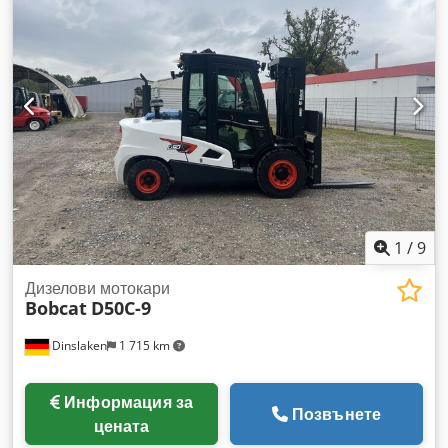
вилиците:
1 200 мм
, тип задвижване:
Diesel
, Дизелов
мотокар Сериен номер на шасито: 0000 Товарен център:
500 мм ISO клас: ISO клас 4 = 5 000 - 10 000 кг Тип мачта:
Триплекс Състояние: Ново устройство Cedpfey Up Nkox
Amgjrf Техническо състояние: Ново Гуми отпред тип:
Супереластични Състояние на предните гуми: Нови Гуми
отзад тип: Супереластични Състояние на задните гуми:
Нови Страничен измествател, 3-ти вентил, 4-ти вентил,
напълно затворена кабина, LED осветление, Радио
1
/
9
Дизелови мотокари
Bobcat
D50C-9
Dinslaken
1 715 km
Информация за
Позвънете
цената