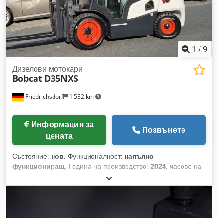
1
/
9
Дизелови мотокари
Bobcat
D35NXS
Friedrichsdorf
1 532 km
Информация за
Позвънете
цената
Състояние:
нов
, Функционалност:
напълно
функциониращ
, Година на производство:
2024
, часове на
работа:
9 h
, товароносимост:
3 500 кг
, височина на
повдигане:
4 820 мм
, свободно повдигане:
1 400 мм
, тип
гориво:
дизел
, тип мачта:
триплекс
, строителна височина:
2 350 мм
, мощност:
45 kW (61,18 к.с.)
, ширина на
виличната рамка:
1 190 мм
, дължина на вилиците:
1 200