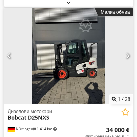
товароносимост:
9 000 кг
, височина на повдигане:
4 800
мм
, свободно повдигане:
1 570 мм
, център на товара:
600
Малка обява
мм
, строителна височина:
2 800 мм
, дължина на вилиците:
1 800 мм
, размер на предната гума:
9.00-20/7.00
, размер
на задната гума:
9.00-20/7.00
, общо тегло:
14 216 кг
, Тип
на двигателя: Дизелов, производител: Bobcat
Crjdpfjyvmycsx Amgjf
1
/
28
Дизелови мотокари
Bobcat
D25NXS
34 000 €
Nürtingen
1 414 km
Фиксирана цена без ДДС