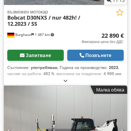
възможен мотокар
Bobcat
D30NXS / nur 482h! /
12.2023 / SS
22 890 €
Burghaun
1 487 km
Фиксирана цена без ДДС
Запитване
Позвънете
Състояние:
употребяван
, Година на производство:
2023
,
часове на работа:
482 h
, височина на повдигане:
4 900 мм
,
тип гориво:
електрически
, производител на двигатели:
Elektro
, тип на предаване:
автоматичен
, Дизелов мотокар
Малка обява
Bobcat D30NXS, година на производство: 12/2023, работни
часове: само 482ч!, номинален товароподем: 3.000 кг,
дължина на вилиците: 1.200 мм, височина на повдигане:
4.900 мм, триплекс мачта, хидравличен страничен
изравнител, двигател: [45,6 kW/62 к.с.], тегло: 4.901 кг, в
много добро състояние!, готов за незабавна употреба!, По
искане ще Ви изготвим лизингово или финансово