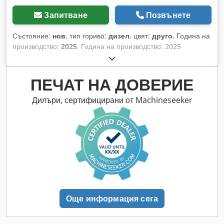
Запитване
Позвънете
Състояние:
нов
, тип гориво:
дизел
, цвят:
друго
, Година на
производство:
2025
, Година на производство: 2025
Собствено тегло: 1.265 кг Ширина: 244 см Управление:
твърд мост Credpoygwmmefx Amgjf CE маркировка: да
Общо състояние: много добро Техническо състояние:
ПЕЧАТ НА ДОВЕРИЕ
много добро Външно състояние: много добро Нова
прикачна нивелираща греда за мини товарач Bobcat,
Дилъри, сертифицирани от Machineseeker
ширина 244 см, включва 2 лазерни приемника LR410
Още информация сега