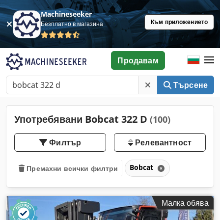
Machineseeker
Към приложението
Безплатно в магазина
Продавам
Търсене
Употребявани Bobcat 322 D
(100)
Филтър
Релевантност
Bobcat
Премахни всички филтри
Малка обява