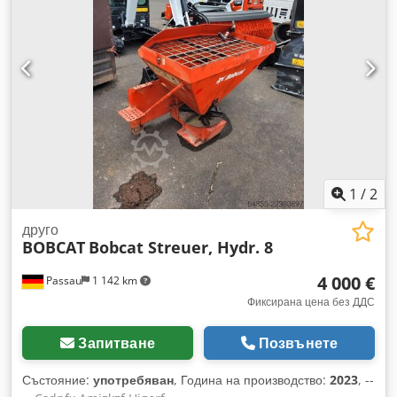
размер на предната гума:
7.00-15 5.50
, размер на задната
гума:
6.50-10
, общо тегло:
4 053 кг
, 5215420 Сериен
номер: FDA2A-5052-00236 Codpfxezr Db Hs Amgsrf
1
/
2
друго
BOBCAT
Bobcat Streuer, Hydr. 8
4 000 €
Passau
1 142 km
Фиксирана цена без ДДС
Запитване
Позвънете
Състояние:
употребяван
, Година на производство:
2023
, --