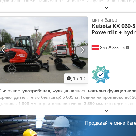
задвижване:
Diesel
, Минибагер Състояние: Изправен и напълно фу
Добро Описание: Минибагер KUBOTA KX019-4 - година на производст
собствено тегло - механичен бързосменник GEEL/Martin - 2 бр. изп
мини багер
бр. хидравлична наклонена кофа 100 см - хидравлично регулируемо
Kubota
KX 060-5 
светлини - 3-цилиндров дизелов двигател Kubota 11,8 kW (16 к.с.) -
Powertilt + hydr
инспекционна книжка - нов преглед от съдебно сертифициран експе
Бързосменник, кофи, 3-ти клапан, отопление, пълна кабина,
Gnas
888 km
1
/
10
Състояние:
употребяван
, Функционалност:
напълно функционир
гориво:
дизел
, тегло без товар:
5 635 кг
, Година на производство:
2
дължина:
4 000 мм
, строителна височина:
2 550 мм
, тип задвижване
Мини екскаватор Състояние: Като нов Техническо състояние: мног
KX, година на производство 2022 – 956,4 работни часа – 5635 кг соб
хидравличен бързосменяем прикачен инструмент – 3 бр. кофи за изк
Продавайте мини баг
насип 140 см – кабина, отопление, работни светлини – климатик – 
47 к.с. – извършено голямо обслужване – прост, здрав мини екскават