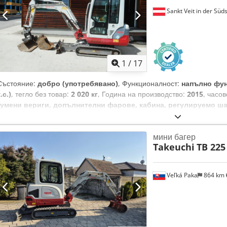
Sankt Veit in der Süd
1
/
17
Състояние:
добро (употребявано)
, Функционалност:
напълно фу
.с.)
, тегло без товар:
2 020 кг
, Година на производство:
2015
, часо
гумени вериги, допълнителни фарове, кабина, регулируемо ша
екскаватор TAKEUCHI TB 219 Произведен 2015 г. Съгласно показани
2020 кг 12 кВт - POWERTILT - Бързосменяща система MS03 - Кофа з
мини багер
Хидравлично регулируемо шаси - Кабина с отопление - Работни свет
Takeuchi
TB 225
В добро състояние на веригите! - Оригинално боядисан на 90%! - С
950,00 лв. (нето) Възможност за закупуване на допълнителни нов
Crodpfjzn Uz Asx Amref Възможна е и изгодна доставка!
Veľká Paka
864 km