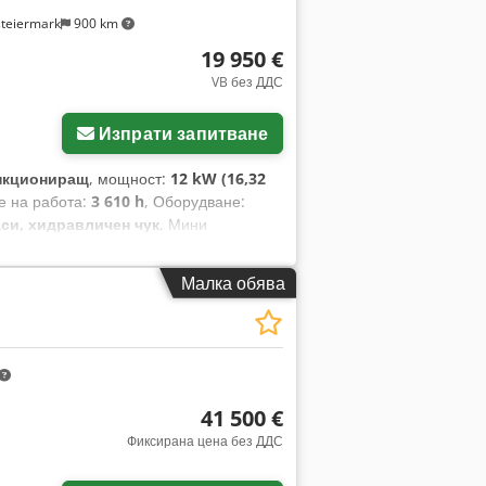
steiermark
900 km
19 950 €
VB без ДДС
Изпрати запитване
нкциониращ
, мощност:
12 kW (16,32
ве на работа:
3 610 h
, Оборудване:
си, хидравличен чук
, Мини
ята на брояча: 3610 работни часа
а изкопни работи - Дълбока кофа -
Малка обява
лини - Готов за незабавна употреба! -
 CE маркировка! Продажна цена: 19
и кофи срещу допълнително заплащане!
41 500 €
Фиксирана цена без ДДС