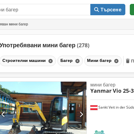
Търсене
яван мини багер
Употребявани мини багер
(278)
Строителни машини
Багер
Мини багер
П
мини багер
Yanmar
Vio 25-3
Sankt Veit in der Süd