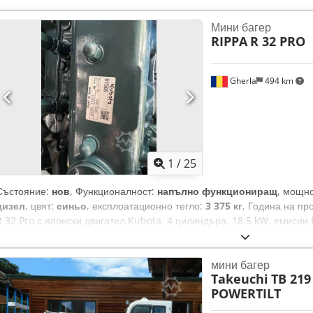
добро състояние – – гумени вериги, около 80% – – извършено пълно
и тестване на място са възможни – – изгодни възможности за доста
Мини багер
кофи, 3-ти вентил, 4-ти вентил, работни светлини отзад, работни с
RIPPA
R 32 PRO
кабина, климатик, CE сертификат.
Gherla
494 km
1
/
25
Състояние:
нов
, Функционалност:
напълно функциониращ
, мощн
дизел
, цвят:
синьо
, експлоатационно тегло:
3 375 кг
, Година на пр
R 32 Pro с японски двигател Kubota, 4 цилиндъра, 18,5 kW, емисии Eu
picker, климатик, камера за заден ход, година на производство 202
наклон, гаранция. Crodewlvzujpfx Amrof
мини багер
Takeuchi
TB 219 
POWERTILT