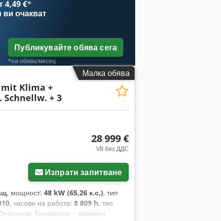
 4,49 €
*
зервен ключ и др.!! Цена 69 000,00
и
ви очакват
ДС не може да бъде посочен
mrjrf 3-ти вентил, 4-ти вентил,
а кабина, климатик, CE сертификат.
Публикувайте обява сега
*на обява/месец
Малка обява
 mit Klima +
. Schnellw. + 3
28 999 €
VB без ДДС
Изпрати запитване
ащ
, мощност:
48 kW (65,26 к.с.)
, тип
010
, часове на работа:
8 809 h
, тип
 Описание: Екскаватор – верижен