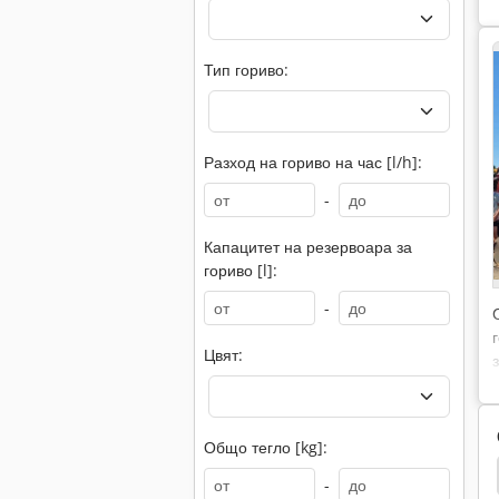
Тип гориво:
Разход на гориво на час [l/h]:
-
Капацитет на резервоара за
гориво [l]:
-
Цвят:
Общо тегло [kg]:
Мини Банциг
Багер
Багер Кофи
-