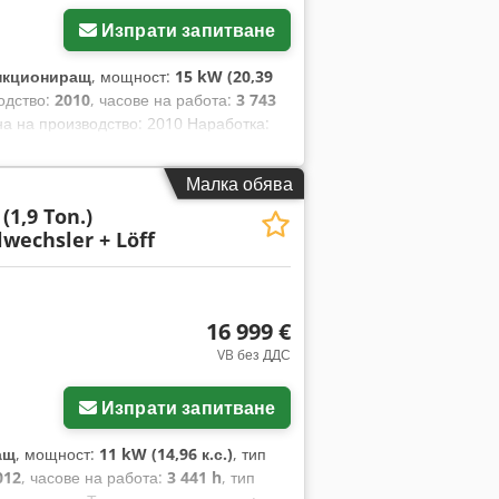
Изпрати запитване
нкциониращ
, мощност:
15 kW (20,39
одство:
2010
, часове на работа:
3 743
а на производство: 2010 Наработка:
 - Хидравличен багер с наклоняема
 багера - Добри вериги - Готов за
Малка обява
тавка! Предлагат се и допълнителни
(1,9 Ton.)
wechsler + Löff
16 999 €
VB без ДДС
Изпрати запитване
ащ
, мощност:
11 kW (14,96 к.с.)
, тип
012
, часове на работа:
3 441 h
, тип