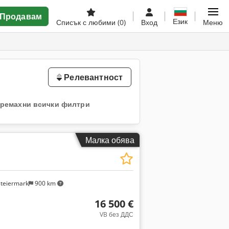
Продавам
Език
Списък с любими
(0)
Вход
Меню
Релевантност
ремахни всички филтри
Малка обява
steiermark
900 km
16 500 €
VB без ДДС