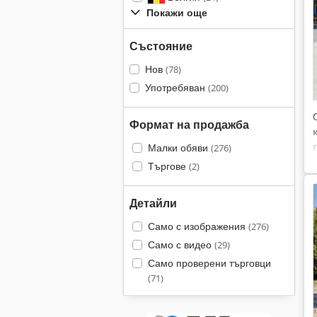
Покажи още
Състояние
Нов
(78)
Употребяван
(200)
Формат на продажба
к
Малки обяви
(276)
Търгове
(2)
Детайли
Само с изображения
(276)
Само с видео
(29)
Само проверени търговци
(71)