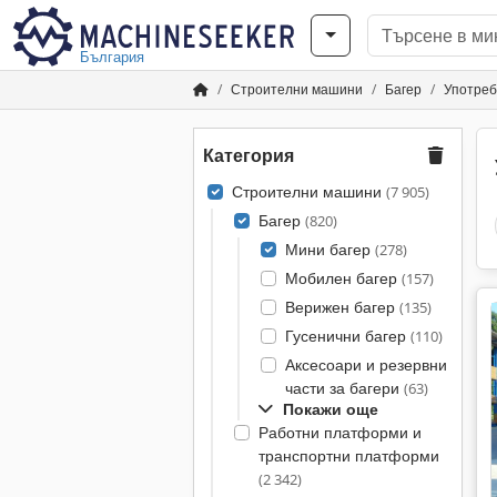
България
Строителни машини
Багер
Употреб
Категория
Строителни машини
(7 905)
Багер
(820)
Мини багер
(278)
Мобилен багер
(157)
Верижен багер
(135)
Гусенични багер
(110)
Аксесоари и резервни
части за багери
(63)
Покажи още
Работни платформи и
транспортни платформи
(2 342)