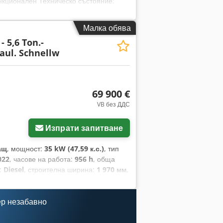
нкционален Техническо състояние:
во 2012 - 3441 работни часа - 1855 кг
олзвани дренажни кофи 30 + 60 см - 1
Малка обява
 ходово 100-130 см - работни
- 5,6 Ton.-
 багерът е в добро състояние - нова
aul. Schnellw
рт Codpfx Ajzqxi Nomrsrf
69 900 €
VB без ДДС
Изпрати запитване
ащ
, мощност:
35 kW (47,59 к.с.)
, тип
022
, часове на работа:
956 h
, обща
:
Diesel
, строителна ширина:
1 970 мм
,
о добро Описание: Екскаватор KUBOTA
ствено тегло – MARTIN-Powertilt –
оп 30 см – 1 бр. кофа за изкоп на
ер незабавно
4-цилиндров дизелов двигател Kubota,
ор – устройство в състояние като ново,