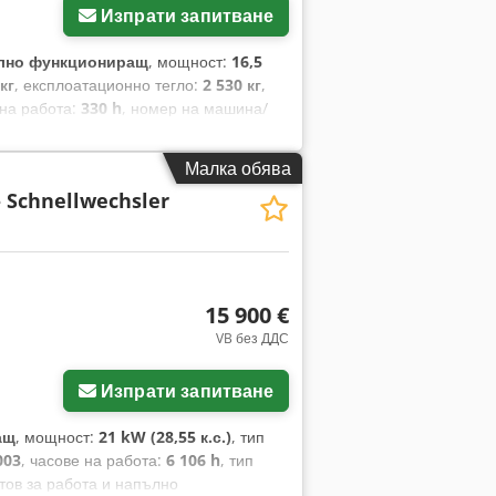
Изпрати запитване
лно функциониращ
, мощност:
16,5
кг
, експлоатационно тегло:
2 530 кг
,
 на работа:
330 h
, номер на машина/
на, регулируемо шаси
, Продавам
er Services. Codpfoy Ub S Djx Amrjrf
Малка обява
се използва основно за изравняване на
 Schnellwechsler
използван. Работно тегло*: 2530 кг
ите: 1500 мм Обща височина: 2430 мм
4396: 16,5 kW Мощност според ISO
изъм Powertilt (наклон на кофата на
 състояние.
15 900 €
VB без ДДС
Изпрати запитване
ащ
, мощност:
21 kW (28,55 к.с.)
, тип
003
, часове на работа:
6 106 h
, тип
тов за работа и напълно