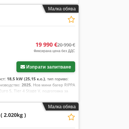
 обслужване при 1000 часа – – – оглед
вка!!! Бързосменящ се механизъм,
Малка обява
ветлини отпред, отопление, пълна
19 990 €
20 990 €
Фиксирана цена без ДДС
Изпрати запитване
ост:
18,5 kW (25,15 к.с.)
, тип гориво:
оизводство:
2025
, Нов мини багер RIPPA
ro 5, Tier 4 Stage V, подготовка за
5, бърза връзка, 1000 мм кофа за
Малка обява
( 2.020kg )