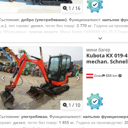
1
/
16
Състояние:
добро (употребявано)
, Функционалност:
напълно фу
.с.)
, тип гориво:
дизел
, тегло без товар:
2 770 кг
, Година на произв
h
, Оборудване:
гумени вериги
, Мини багер YANMAR Vio 25-3 Годин
3743 часа Тегло: 2,770 кг Cjdpfezrd S Ssx Amrjrf Мощност: 15,2 kW
кофа - Дълбококопаеща кофа - Всички маркучи - Добро състояние на
мини багер
работа Продажна цена: 16 500 лв. (нето) Възможна е и изгодна дос
Kubota
KX 019-4 
нови кофи срещу допълнително заплащане!
mechan. Schnell
Gnas
888 km
1
/
10
Състояние:
употребяван
, Функционалност:
напълно функционир
гориво:
дизел
, тегло без товар:
1 855 кг
, Година на производство:
2