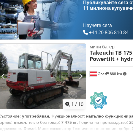
Публикувайте сега от
в ОТЛИЧНО СЪСТОЯНИЕ – включва ръководство за експлоатация, ре
11 милиона купувач
ЕВРО, включително ДДС. ОБЛАГАНЕ С ДАНЪК ВЪРХУ РАЗЛИКАТА (Д
отделно). Бързосменяем прикачен инструмент, кофи, Cjdpezqxivofx A
работни светлини отзад, работни светлини отпред, отопление, пълн
Научете сега
+44 20 806 810 84
мини багер
Takeuchi
TB 175
Powertilt + hydr
Gnas
888 km
1
/
10
Състояние:
употребяван
, Функционалност:
напълно функционир
гориво:
дизел
, тегло без товар:
7 475 кг
, Година на производство:
2
задвижване:
Diesel
, Мини екскаватор Техническо състояние: добро