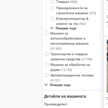
Товарач
(606)
Принадлежности за
строителни машини
(573)
Електрогенератор &
к
агрегат за ток
(562)
Покажи още
Машини за
металообработване и
металорежещи машини
(31 892)
Транспортни и товарни
превозни средства
(27 789)
Машини за обработка на
дърво
(12 150)
Автоматизационна техника
(9 157)
Покажи още
Детайли на машината
Производител: