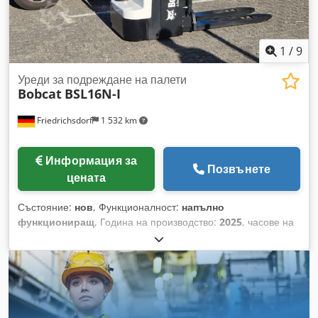
1
/
9
Уреди за подреждане на палети
Bobcat
BSL16N-I
Friedrichsdorf
1 532 km
Информация за
Позвънете
цената
Състояние:
нов
, Функционалност:
напълно
функциониращ
, Година на производство:
2025
, часове на
работа:
5 h
, товароносимост:
1 600 кг
, височина на
повдигане:
4 620 мм
, свободно повдигане:
1 520 мм
, тип
гориво:
електрически
, тип мачта:
триплекс
, строителна
височина:
2 108 мм
, дължина на вилиците:
1 150 мм
, тегло
без товар:
1 340 кг
, обща дължина:
1 964 мм
, тип
задвижване:
Elektro
, строителна ширина:
820 мм
,