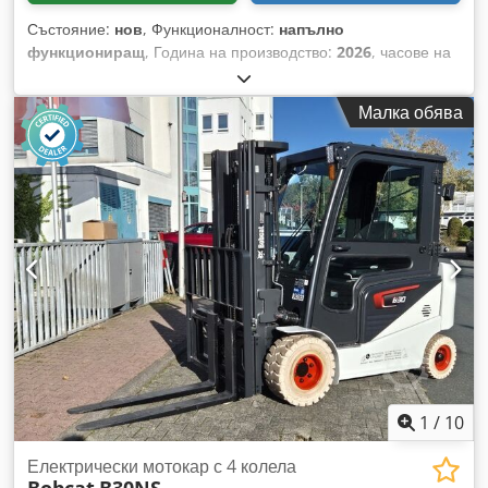
Състояние:
нов
, Функционалност:
напълно
функциониращ
, Година на производство:
2026
, часове на
работа:
5 h
, товароносимост:
1 200 кг
, височина на
повдигане:
3 200 мм
, тип гориво:
електрически
, тип мачта:
Малка обява
дуплекс
, строителна височина:
2 150 мм
, дължина на
вилиците:
1 150 мм
, тегло без товар:
585 кг
, обща дължина:
1 710 мм
, тип задвижване:
Elektro
, строителна ширина:
800 мм
, Високоповдигач Товарен център: 600 мм Ширина
на вилиците: 180 мм Дебелина на вилиците: 60 мм Тип
мачта: Дуплекс Състояние: Нов уред Техническо
състояние: Ново Тип предни гуми: Полиуретан Състояние
на предните гуми: 80 - 100% Тип задни гуми: Полиуретан
Състояние на задните гуми: 80 - 100% Dkedpfx Akjy Uz
Sqjpor Батерия волтаж: 24V Батерия капацитет: 60Ah Тип
батерия: Литиево-йонна Година на производство на
батерията: 2026 Състояние на батерията: 80 - 100% CE
сертификат, Литиево-йонна батерия без необходимост от
поддръжка 24 V
1
/
10
Електрически мотокар с 4 колела