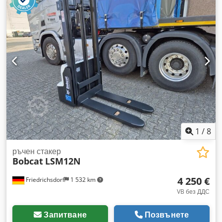
височина:
2 008 мм
, дължина на вилиците:
1 150 мм
, тегло
без товар:
1 340 кг
, обща дължина:
1 964 мм
, тип
задвижване:
Elektro
, строителна ширина:
820 мм
,
Високоповдигач Точка на тежестта: 600 Ширина на
вилиците: 560 мм Тип мачта: Триплекс Състояние: Ново
устройство Dksdpfx Aowzpc Djkpjr Техническо състояние:
Ново Предни гуми тип: Полиуретан Състояние на предни
гуми: 80 - 100% Задни гуми тип: Полиуретан Състояние на
задни гуми: 80 - 100% Батерия волтаж: 24V Батерия
капацитет: 300Ah Тип батерия: PzS Година на батерията:
2024 Състояние на батерията: 80 - 100% Пълен свободен
ход, CE сертификат, Акваматик за клетките на батерията
1
/
8
ръчен стакер
Bobcat
LSM12N
4 250 €
Friedrichsdorf
1 532 km
VB без ДДС
Запитване
Позвънете