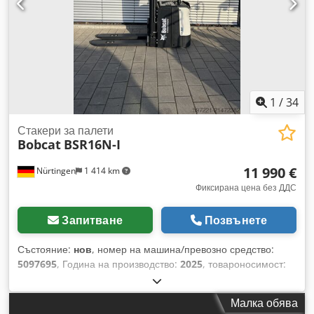
1
/
34
Стакери за палети
Bobcat
BSR16N-I
11 990 €
Nürtingen
1 414 km
Фиксирана цена без ДДС
Запитване
Позвънете
Състояние:
нов
, номер на машина/превозно средство:
5097695
, Година на производство:
2025
, товароносимост:
1 600 кг
, височина на повдигане:
4 620 мм
, свободно
повдигане:
1 400 мм
, център на товара:
600 мм
, тип гориво:
Малка обява
електрически
, тип мачта:
триплекс
, строителна височина: