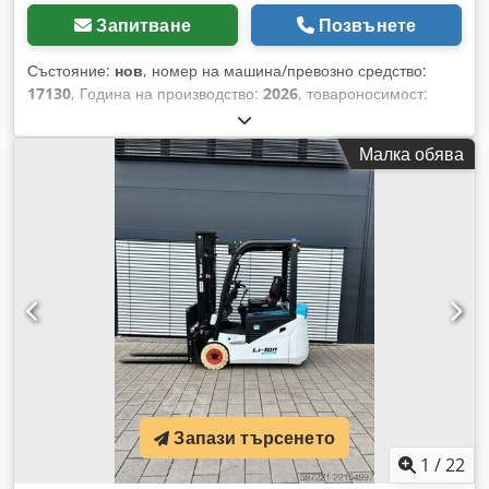
Запитване
Позвънете
Състояние:
нов
, номер на машина/превозно средство:
17130
, Година на производство:
2026
, товароносимост:
2 000 кг
, височина на повдигане:
4 800 мм
, свободно
повдигане:
1 484 мм
, център на товара:
500 мм
, тип гориво:
Малка обява
електрически
, тип мачта:
триплекс
, строителна височина:
2 215 мм
, напрежение на батерията:
51,2 V
, дължина на
вилиците:
1 200 мм
, размер на предната гума:
200/50-10
non-marking
, размер на задната гума:
16x6-8 non
marking
, общо тегло:
3 790 кг
, 5174822 Dksdezfd D Iopfx
Akpjr Сериен номер: OBA07-000027 Характеристики на
батерията: 51,2 V, 277 Ah
Запази търсенето
1
/
22