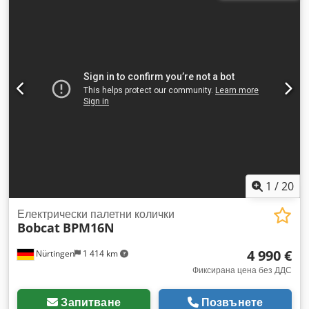
2 120 мм
, напрежение на батерията:
25,6 V
, дължина на
вилиците:
1 150 мм
, общо тегло:
1 412 кг
, 5097695
Dodoytld Tspfx Akpskr Сериен номер: OBWNQ-00000
Характеристики на батерията: 25,6 V, 150 Ah
1
/
20
Електрически палетни колички
Bobcat
BPM16N
4 990 €
Nürtingen
1 414 km
Фиксирана цена без ДДС
Запитване
Позвънете