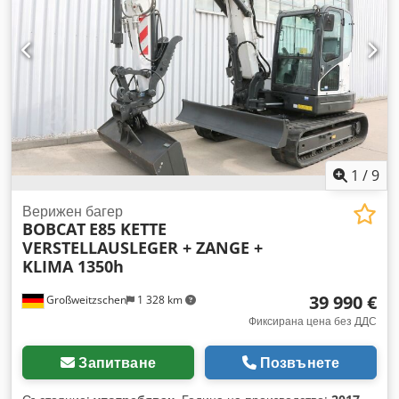
Ширина на вилиците: 160 мм Дебелина на вилиците: 47 мм
Състояние: Ново устройство Техническо състояние: Ново
Предни гуми – тип: Вулколан Предни гуми – състояние: 80 -
100% Задни гуми – тип: Вулколан Задни гуми – състояние:
60 - 80% Батерия – волтаж: 24V Батерия – капацитет: 20Ah
Тип батерия: Литиево-йонна Година на производство на
батерията: 2024 Състояние на батерията: 80 - 100%
Dkjdpjzrildjfx Akpor CE сертификат, Литиево-йонна
безподдръжкова батерия 24 V
1
/
9
Верижен багер
BOBCAT
E85 KETTE
VERSTELLAUSLEGER + ZANGE +
KLIMA 1350h
39 990 €
Großweitzschen
1 328 km
Фиксирана цена без ДДС
Запитване
Позвънете