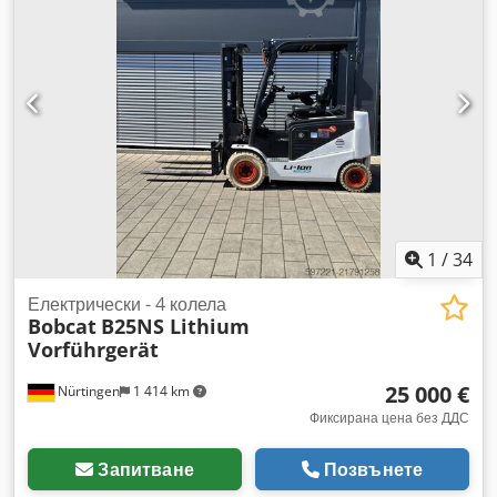
weiss
, размер на задната гума:
16x6-8 weiss
, общо тегло:
3 460 кг
, 5230052 Dkodpfx Aszp Tz Dekper Сериен номер:
OBA06-000030 Данни за батерията: 51,2 V, 277 Ah,
литиево-йонна.
1
/
34
Електрически - 4 колела
Bobcat
B25NS Lithium
Vorführgerät
25 000 €
Nürtingen
1 414 km
Фиксирана цена без ДДС
Запитване
Позвънете