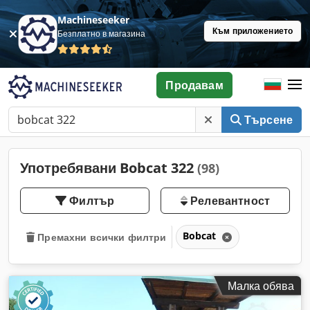
Machineseeker
Към приложението
Безплатно в магазина
Продавам
Търсене
Употребявани Bobcat 322
(98)
Филтър
Релевантност
Bobcat
Премахни всички филтри
Малка обява