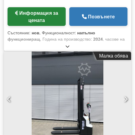
Информация за
Позвънете
цената
Състояние:
нов
, Функционалност:
напълно
функциониращ
, Година на производство:
2024
, часове на
работа:
50 h
, товароносимост:
8 000 кг
, височина на
повдигане:
4 800 мм
, свободно повдигане:
1 570 мм
, тип
Малка обява
гориво:
дизел
, тип мачта:
триплекс
, строителна височина:
2 780 мм
, мощност:
59 kW (80,22 к.с.)
, ширина на
виличната рамка:
2 240 мм
, дължина на вилиците:
2 400
мм
, тегло без товар:
12 406 кг
, тип задвижване:
Diesel
,
Дизелов мотокар Точка на товарния център: 600 Ширина на
вилиците: 180 мм Дебелина на вилиците: 75 мм ISO клас:
Terminal West Тип мачта: Triplex Трансмисия:
Хидротрансформатор Клас скорост: 20 Djdpfxoxr R Efe
Akpskr Състояние: Нов уред Техническо състояние: Нов
Тип предна гума: Супереластична Състояние на предните
гуми: Нови Тип задна гума: Супереластична Състояние на
задните гуми: Нови Страничен измествател,
приспособление за регулиране на вилиците, 3-ти вентил, 4-