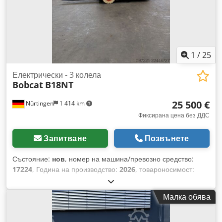
1
/
25
Електрически - 3 колела
Bobcat
B18NT
25 500 €
Nürtingen
1 414 km
Фиксирана цена без ДДС
Запитване
Позвънете
Състояние:
нов
, номер на машина/превозно средство:
17224
, Година на производство:
2026
, товароносимост:
1 800 кг
, височина на повдигане:
4 800 мм
, свободно
повдигане:
1 484 мм
, център на товара:
500 мм
, тип гориво:
Малка обява
електрически
, тип мачта:
триплекс
, строителна височина:
2 215 мм
, напрежение на батерията:
51,2 V
, дължина на
вилиците:
1 150 мм
, размер на предната гума:
18x7-6