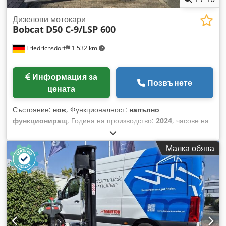
Дизелови мотокари
Bobcat
D50 C-9/LSP 600
Friedrichsdorf
1 532 km
Информация за
Позвънете
цената
Състояние:
нов
, Функционалност:
напълно
функциониращ
, Година на производство:
2024
, часове на
работа:
10 h
, товароносимост:
5 000 кг
, височина на
повдигане:
5 025 мм
, свободно повдигане:
1 130 мм
, тип
Малка обява
гориво:
дизел
, тип мачта:
триплекс
, строителна височина:
2 470 мм
, мощност:
55 kW (74,78 к.с.)
, ширина на
виличната рамка:
1 300 мм
, дължина на вилиците:
1 200
мм
, тегло без товар:
6 930 кг
, обща дължина:
3 300 мм
, тип
задвижване:
Diesel
, строителна ширина:
1 455 мм
, Дизелов
мотокар Точка на товарния център: 600 мм Dkodpfjyldtqex
Akpor Ширина на вилиците: 150 мм Дебелина на вилиците: