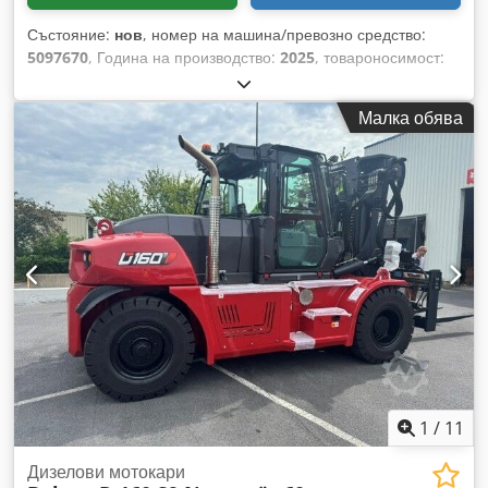
Състояние:
нов
, номер на машина/превозно средство:
5097670
, Година на производство:
2025
, товароносимост:
1 600 кг
, височина на повдигане:
220 мм
, център на товара:
600 мм
, тип гориво:
електрически
, тип мачта:
друго
,
Малка обява
строителна височина:
1 300 мм
, напрежение на батерията:
25,6 V
, дължина на вилиците:
1 150 мм
, общо тегло:
400 кг
,
5097670 Dksdpsytldgofx Akpjr Сериен номер: OBWN3-0000
Характеристики на акумулатора: 25,6 V, 150 Ah
1
/
11
Дизелови мотокари