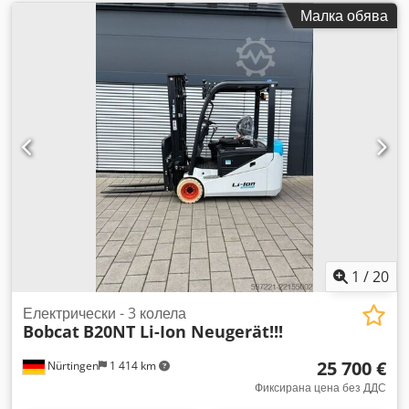
Малка обява
1
/
20
Електрически - 3 колела
Bobcat
B20NT Li-Ion Neugerät!!!
25 700 €
Nürtingen
1 414 km
Фиксирана цена без ДДС