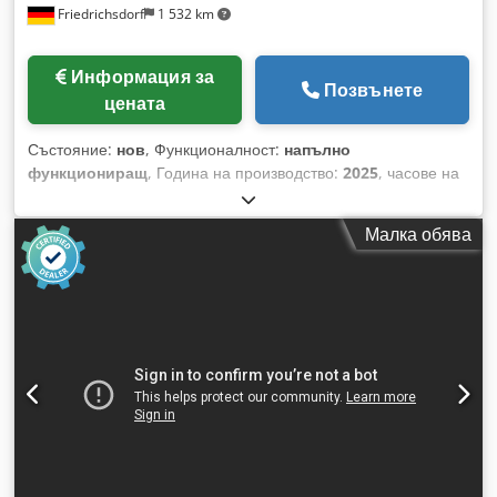
Friedrichsdorf
1 532 km
Информация за
Позвънете
цената
Състояние:
нов
, Функционалност:
напълно
функциониращ
, Година на производство:
2025
, часове на
работа:
9 h
, товароносимост:
3 500 кг
, височина на
повдигане:
4 380 мм
, свободно повдигане:
1 300 мм
, тип
Малка обява
гориво:
дизел
, тип мачта:
триплекс
, строителна височина:
2 180 мм
, мощност:
45 kW (61,18 к.с.)
, ширина на
виличната рамка:
1 190 мм
, дължина на вилиците:
1 200
мм
, тегло без товар:
4 850 кг
, обща дължина:
2 779 мм
, тип
задвижване:
Diesel
, строителна ширина:
1 290 мм
, Дизелов
мотокар Център на тежестта на товара: 500 ISO клас: ISO
клас 3 = 2500 - 4999 кг Тип мачта: Триплекс Трансмисия:
Хидротрансформатор Клас на скоростта: 20 Състояние:
Ново Техническо състояние: Ново Предни гуми, тип:
Суперластични Предни гуми, размер: 2.50x15-18 Предни
гуми, състояние: 80 - 100% Задни гуми, тип: Суперластични