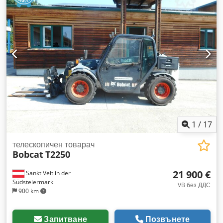
1
/
17
телескопичен товарач
Bobcat
T2250
21 900 €
Sankt Veit in der
Südsteiermark
VB без ДДС
900 km
Запитване
Позвънете