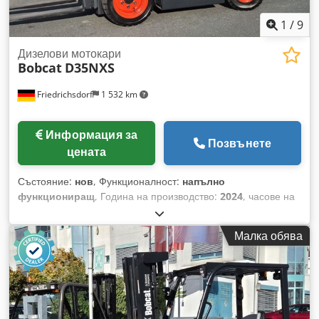
1
/
9
Дизелови мотокари
Bobcat
D35NXS
Friedrichsdorf
1 532 km
Информация за
Позвънете
цената
Състояние:
нов
, Функционалност:
напълно
функциониращ
, Година на производство:
2024
, часове на
работа:
9 h
, товароносимост:
3 500 кг
, височина на
повдигане:
4 820 мм
, свободно повдигане:
1 400 мм
, тип
Малка обява
гориво:
дизел
, тип мачта:
триплекс
, строителна височина:
2 350 мм
, мощност:
45 kW (61,18 к.с.)
, ширина на
виличната рамка:
1 190 мм
, дължина на вилиците:
1 200
мм
, тегло без товар:
4 850 кг
, обща дължина:
2 750 мм
, тип
задвижване:
Diesel
, строителна ширина:
1 290 мм
, Дизелов
мотокар Точка на тежестта: 500 ISO клас: ISO клас 3 = 2.500