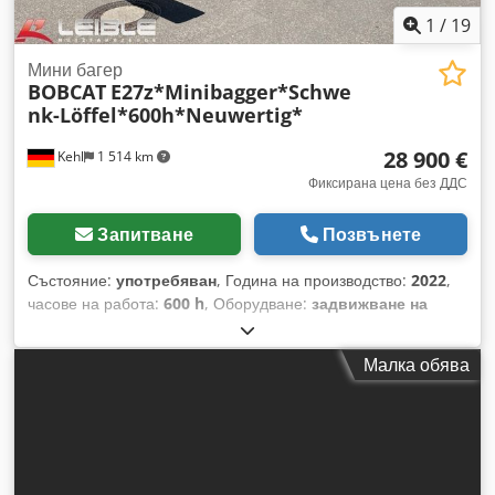
1
/
19
Мини багер
BOBCAT
E27z*Minibagger*Schwe
nk-Löffel*600h*Neuwertig*
28 900 €
Kehl
1 514 km
Фиксирана цена без ДДС
Запитване
Позвънете
Състояние:
употребяван
, Година на производство:
2022
,
часове на работа:
600 h
, Оборудване:
задвижване на
всички колела
, BOBCAT E27z мини верижен багер със
скъсена задна част, с накланяща се кофа и бързосменник
Малка обява
FIN / PIN: B4B915343 Шаси / Принадлежности: * Гумени
вериги * Механичен бързосменник * Накланяща се кофа +
2 допълнителни кофи включени * Хидравличен нивелиращ
щит * Допълнителна хидравлика * LED работни фарове *
Транспортно тегло: ок. 2 571 кг * Работно тегло: ок. 2 705 кг
Кабина: Csdpfxsy Ucqbs Aqgjrf * Затворена комфортна