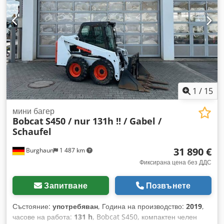
1
/
15
мини багер
Bobcat
S450 / nur 131h !! / Gabel /
Schaufel
31 890 €
Burghaun
1 487 km
Фиксирана цена без ДДС
Запитване
Позвънете
Състояние:
употребяван
, Година на производство:
2019
,
часове на работа:
131 h
, Bobcat S450, компактен челен