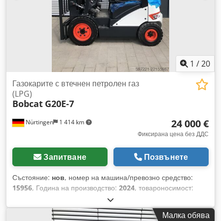
1
/
20
Газокарите с втечнен петролен газ
(LPG)
Bobcat
G20E-7
24 000 €
Nürtingen
1 414 km
Фиксирана цена без ДДС
Запитване
Позвънете
Състояние:
нов
, номер на машина/превозно средство:
15956
, Година на производство:
2024
, товароносимост:
2 000 кг
, височина на повдигане:
4 730 мм
, свободно
повдигане:
1 500 мм
, център на товара:
500 мм
, тип гориво:
Малка обява
електрически
, тип мачта:
триплекс
, строителна височина: