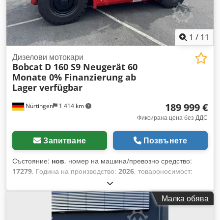
1
/
11
Дизелови мотокари
Bobcat
D 160 S9 Neugerät 60
Monate 0% Finanzierung ab
Lager verfügbar
189 999 €
Nürtingen
1 414 km
Фиксирана цена без ДДС
Запитване
Позвънете
Състояние:
нов
, номер на машина/превозно средство:
17279
, Година на производство:
2026
, товароносимост:
16 000 кг
, височина на повдигане:
4 000 мм
, свободно
повдигане:
1 480 мм
, център на товара:
600 мм
, тип гориво:
Малка обява
дизел
, тип мачта:
триплекс
, строителна височина:
3 030
мм
, дължина на вилиците:
2 400 мм
, размер на предната