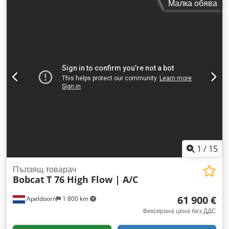
Малка обява
Работен обем на двигателя: 2 400 куб.см Конструкция на
шасито: твърдо Управление: кормилен блок Марка
двигател: Bobcat Собствено тегло: 4 898 кг Размери (Д x Ш
x В): 390 x 186 x 206 см Функционалност Бързосменна
система: Да CE-сертификация: да Състояние Техническо
състояние: много добро Визуално състояние: много добро
= Допълнителни опции и аксесоари = - Работна светлина(и)
- Окачване на стрелата - Гумени вериги - Висок дебит -
Хидравличен бързосменник - Сигнална лампа - Две
скорости = Бележки = Задвижващ тракт Емисии (Stage/Tier):
Stage V / Tier IV final Общи Държава на производство: САЩ
Състояние CE-тип: CE Credpfxexn S N Ro Aqgof
Хидравличен бързосменник, 2 скорости, голям дисплей,
задна камера, климатик, пневматична седалка
1
/
15
Пълзящ товарач
Bobcat
T 76 High Flow | A/C
61 900 €
Apeldoorn
1 800 km
Фиксирана цена без ДДС