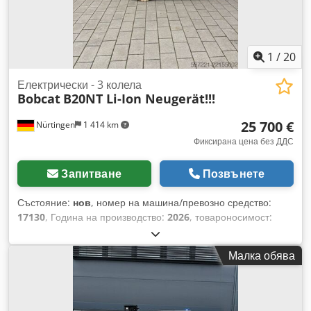
1
/
20
Електрически - 3 колела
Bobcat
B20NT Li-Ion Neugerät!!!
25 700 €
Nürtingen
1 414 km
Фиксирана цена без ДДС
Запитване
Позвънете
Състояние:
нов
, номер на машина/превозно средство:
17130
, Година на производство:
2026
, товароносимост:
2 000 кг
, височина на повдигане:
4 800 мм
, свободно
повдигане:
1 484 мм
, център на товара:
500 мм
, тип гориво:
Малка обява
електрически
, тип мачта:
триплекс
, строителна височина:
2 215 мм
, напрежение на батерията:
51,2 V
, дължина на
вилиците:
1 200 мм
, размер на предната гума:
200/50-10
non-marking
, размер на задната гума:
16x6-8 non