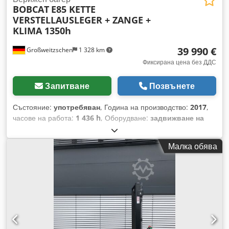
BOBCAT
E85 KETTE
VERSTELLAUSLEGER + ZANGE +
KLIMA 1350h
39 990 €
Großweitzschen
1 328 km
Фиксирана цена без ДДС
Запитване
Позвънете
Състояние:
употребяван
, Година на производство:
2017
,
часове на работа:
1 436 h
, Оборудване:
задвижване на
всички колела
, Предлагаме рядък модел E85, не е
използван за отдаване под наем от малък строителен
Малка обява
обект, с климатик. * РАМЕННО СТРЕЛОВО ОБОрудване
със ГРАЙФЕР/ПИНЦЕТ * Хидравлична кофа за изкопни
работи, предлага се като опция, налична на разумна
допълнителна цена. Csdezr Avvopfx Aqgorf * От малък
строителен обект. * Европейска версия. * Само 1350
работни часа. * Гумени вериги. * Голямо обслужване през
2025 г. в сервиз на BOBCAT. * Дизелов двигател с мощност
44 kW, производител Yanmar. * Хидравлични връзки за