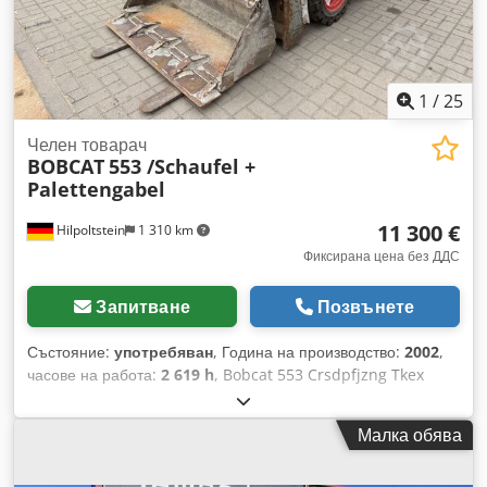
1
/
25
Челен товарач
BOBCAT
553 /Schaufel +
Palettengabel
11 300 €
Hilpoltstein
1 310 km
Фиксирана цена без ДДС
Запитване
Позвънете
Състояние:
употребяван
, Година на производство:
2002
,
часове на работа:
2 619 h
, Bobcat 553 Crsdpfjzng Tkex
Aqgjf Кабина, кофа, вилица за палети
Малка обява