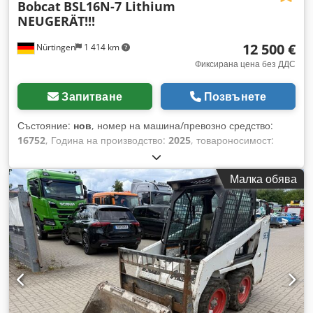
Bobcat
BSL16N-7 Lithium
NEUGERÄT!!!
12 500 €
Nürtingen
1 414 km
Фиксирана цена без ДДС
Запитване
Позвънете
Състояние:
нов
, номер на машина/превозно средство:
16752
, Година на производство:
2025
, товароносимост:
1 600 кг
, височина на повдигане:
5 520 мм
, свободно
повдигане:
1 820 мм
, център на товара:
600 мм
, тип гориво:
Малка обява
електрически
, тип мачта:
триплекс
, строителна височина:
2 408 мм
, напрежение на батерията:
24 V
, дължина на
вилиците:
1 150 мм
, размер на предната гума:
Tandem
,
размер на задната гума:
, общо тегло:
1 222 кг
, 5041176
Crsdpfxox Nk Hyj Aqgsf Сериен номер: OBWNE-000719
Характеристики на батерията: 24 волта, 150 Ah