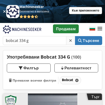
Machineseeker
Към приложението
Безплатно в магазина
Продавам
Търсене
Употребявани Bobcat 334 G
(100)
Филтър
Релевантност
Bobcat
Премахни всички филтри
Търг