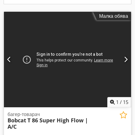
Малка обява
1
/
15
багер-товарач
Bobcat
T 86 Super High Flow |
A/C