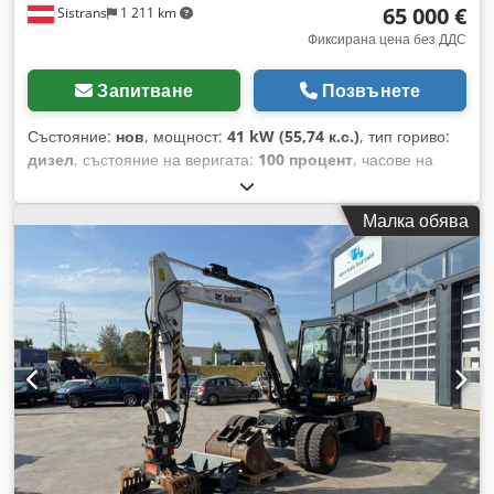
65 000 €
Sistrans
1 211 km
условия на Jaweed GmbH. * Повече информация, както и
нашите общи условия, ще намерите на нашия уебсайт.
Фиксирана цена без ДДС
Продаваме техниката си само при спазване на нашите
общи условия (AGB).
Запитване
Позвънете
Състояние:
нов
, мощност:
41 kW (55,74 к.с.)
, тип гориво:
дизел
, състояние на веригата:
100 процент
, часове на
работа:
5 h
, Оборудване:
гумени вериги
, Огледало,
кабина Пакет комфорт за кабина (автоматичен климатик, 7-
Малка обява
инчов дисплей) Отопление/климатизация на кабината
Дълга стрела + тежък противотежест и допълнителни
елементи Хидравлично бързосменяем дълъг лост с болтов
монтаж (AUX5) Втора допълнителна хидравлична линия на
дългия лост, бързосменяем куплунг Отопляема,
амортизирана седалка с калъф и подглавник Пакет за
манипулиране на товари Директно към резервоара с AUX4
Хидравлично обтягане на веригите, Aux 4, да Горивна
помпа, да Радио с Bluetooth Допълнителен превключвател
с бързосменяеми куплунги на стрелата Стрела с LED
светлини отпред и отзад плюс сигнална лампа
Codpondfniefx Aqgjrf Допълнителна хидравлична линия за