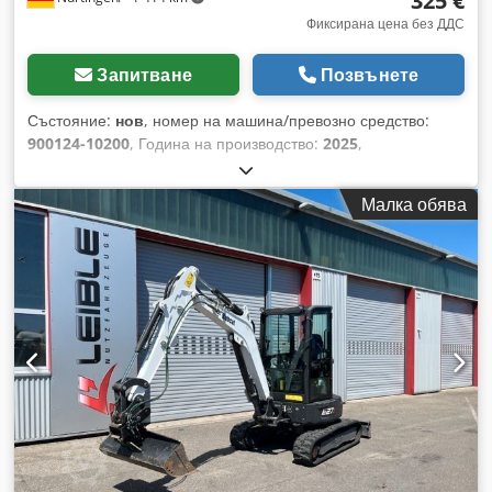
325 €
Фиксирана цена без ДДС
Запитване
Позвънете
Състояние:
нов
, номер на машина/превозно средство:
900124-10200
, Година на производство:
2025
,
товароносимост:
2 500 кг
, дължина на вилиците:
1 150 мм
,
тип двигател: няма, производител: Bobcat Crsdpfxjyi I Rno
Малка обява
Aqgsf