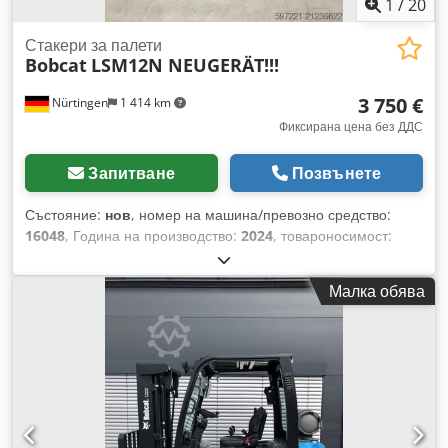
1
/
20
Стакери за палети
Bobcat
LSM12N NEUGERÄT!!!
3 750 €
Nürtingen
1 414 km
Фиксирана цена без ДДС
Запитване
Позвънете
Състояние:
нов
, номер на машина/превозно средство:
16048
, Година на производство:
2024
, товароносимост:
1 200 кг
, височина на повдигане:
3 200 мм
, център на
товара:
600 мм
, тип гориво:
електрически
, тип мачта:
Малка обява
симплекс
, строителна височина:
2 080 мм
, напрежение на
батерията:
24 V
, дължина на вилиците:
1 150 мм
, общо
тегло:
576 кг
, 5076939 Сериен номер: OBWNL-002740
Crsdpfx Aqeykc Rrogef Характеристики на акумулатора: 24
V, 60 Ah