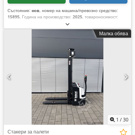
Състояние:
нов
, номер на машина/превозно средство:
15895
, Година на производство:
2025
, товароносимост:
1 500 кг
, център на товара:
600 мм
, тип гориво:
електрически
, тип мачта:
друго
, строителна височина:
Малка обява
700 мм
, дължина на вилиците:
1 150 мм
, размер на
предната гума:
, размер на задната гума:
, общо тегло:
150
кг
, Тип двигател: електрически, производител: Bobcat
Crodow R A Dljpfx Aqgsf
1
/
30
Стакери за палети