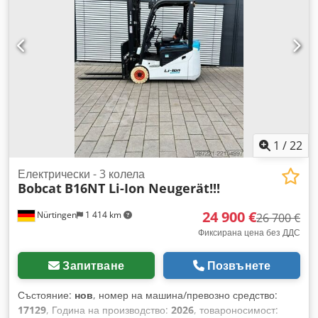
marking
, общо тегло:
3 790 кг
, 5174822 Сериен номер:
OBA07-000027 Характеристики на батерията: 51,2 V, 277
Ah Crodpfx Aozfd D Ieqgof
1
/
22
Електрически - 3 колела
Bobcat
B16NT Li-Ion Neugerät!!!
24 900 €
Nürtingen
1 414 km
26 700 €
Фиксирана цена без ДДС
Запитване
Позвънете
Състояние:
нов
, номер на машина/превозно средство:
17129
, Година на производство:
2026
, товароносимост: