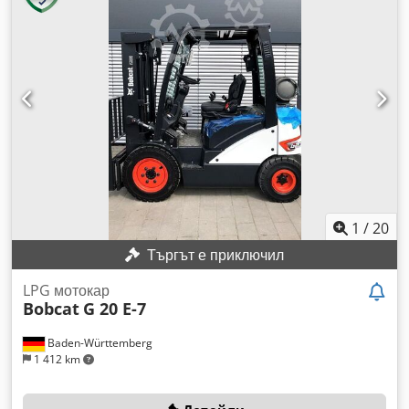
1
/
20
Търгът е приключил
LPG мотокар
Bobcat
G 20 E-7
Baden-Württemberg
1 412 km