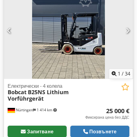
гума:
12.00-20 100%
, размер на задната гума:
12.00-20
100%
, общо тегло:
19 300 кг
, Оборудване:
кабина
,
5218640 Сериен номер: FDC0H-5107-00494 Cjdpfx Aozp T
Aujqgerf
1
/
34
Електрически - 4 колела
Bobcat
B25NS Lithium
Vorführgerät
25 000 €
Nürtingen
1 414 km
Фиксирана цена без ДДС
Запитване
Позвънете