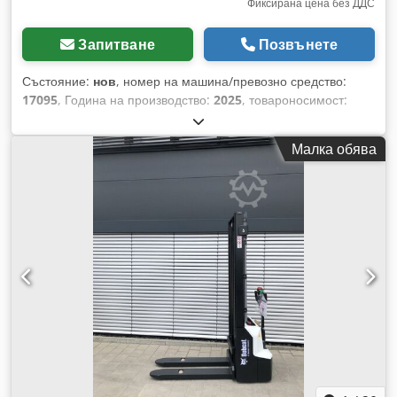
Фиксирана цена без ДДС
Запитване
Позвънете
Състояние:
нов
, номер на машина/превозно средство:
17095
, Година на производство:
2025
, товароносимост:
1 200 кг
, височина на повдигане:
2 900 мм
, център на
товара:
600 мм
, тип гориво:
електрически
, тип мачта:
Малка обява
симплекс
, строителна височина:
1 970 мм
, напрежение на
батерията:
24 V
, дължина на вилиците:
1 150 мм
, общо
тегло:
665 кг
, 5180321 Сериен номер: OBWNR-000081
Cjdpszfd Dbefx Aqgorf Характеристики на акумулатора: 24
V, 60 Ah