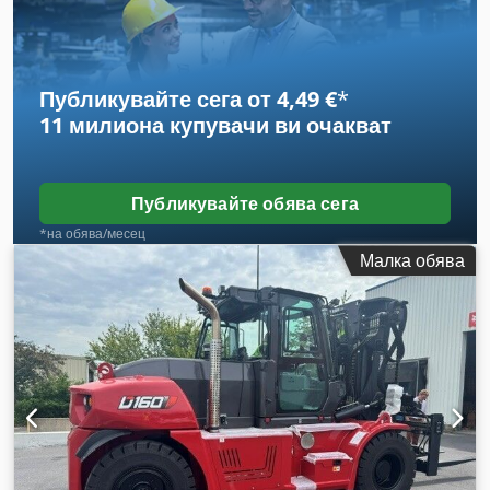
1 150 мм
, общо тегло:
576 кг
, 5108763 Crjdeyv S Rmopfx
Aqgjf Сериен номер: OBWNL-003130 Характеристики на
акумулатора: 24 V, 60 Ah
Публикувайте сега от 4,49 €
*
11 милиона купувачи
ви очакват
Публикувайте обява сега
*на обява/месец
Малка обява