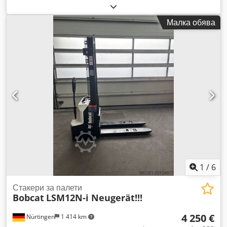
1 600 кг
, височина на повдигане:
4 800 мм
, свободно
повдигане:
1 484 мм
, център на товара:
500 мм
, тип гориво:
Малка обява
електрически
, тип мачта:
триплекс
, строителна височина:
2 215 мм
, напрежение на батерията:
51,2 V
, дължина на
вилиците:
1 200 мм
, размер на предната гума:
18x7-8 non
marking
, размер на задната гума:
16x6-8 non marking
,
общо тегло:
3 290 кг
, 5174830 Сериен номер: OBA05-
000013 Codpfxezfd Dze Aqgjrf Характеристики на
батерията: 51,2 V, 277 Ah
1
/
6
Стакери за палети
Bobcat
LSM12N-i Neugerät!!!
4 250 €
Nürtingen
1 414 km