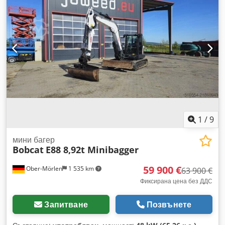
1
/
9
мини багер
Bobcat
E88 8,92t Minibagger
59 900 €
Ober-Mörlen
1 535 km
63 900 €
Фиксирана цена без ДДС
Запитване
Позвънете