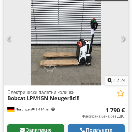
2 200 мм
, дължина на вилиците:
1 200 мм
, Тип двигател:
електрически, производител: Bobcat Crsdozff Axspfx Aqgef
1
/
24
Електрически палетни колички
Bobcat
LPM15N Neugerät!!!
1 790 €
Nürtingen
1 414 km
Фиксирана цена без ДДС
Запитване
Позвънете