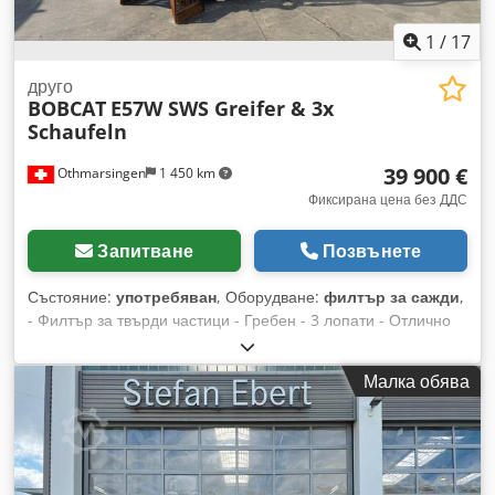
завъртаща щипка със стандартен нож, стрела Комплект за
гресиране + държач в машината E50, E55, E55z, E60, E62 /
1
/
17
Protection Plus / 3 г. или 3000 ч. (общо) Комплект кофи за
Bobcat E60E2 V Хидравлична бързосменяема система SW
друго
BOBCAT
E57W SWS Greifer & 3x
GE020 - BVC125-E55z Тесен изкопен коф BG06-0300 SW020
Schaufeln
OZ Тесен изкопен коф BG06-0600 SW020 OZ Тесен изкопен
коф BG06-0800 SW020 UNI-ZII Фиксирана канална кофа
39 900 €
Othmarsingen
1 450 km
BG06-1400 SW020
Фиксирана цена без ДДС
Запитване
Позвънете
Състояние:
употребяван
, Оборудване:
филтър за сажди
,
- Филтър за твърди частици - Гребен - 3 лопати - Отлично
състояние Окачване: Хидравлично Csdpfx Aqjzhhv Tegorf
Малка обява