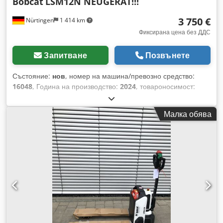
Bobcat
LSM12N NEUGERÄT!!!
3 750 €
Nürtingen
1 414 km
Фиксирана цена без ДДС
Запитване
Позвънете
Състояние:
нов
, номер на машина/превозно средство:
16048
, Година на производство:
2024
, товароносимост:
1 200 кг
, височина на повдигане:
3 200 мм
, център на
товара:
600 мм
, тип гориво:
електрически
, тип мачта:
Малка обява
симплекс
, строителна височина:
2 080 мм
, напрежение на
батерията:
24 V
, дължина на вилиците:
1 150 мм
, общо
тегло:
576 кг
, 5076939 Сериен номер: OBWNL-002740
Dsdpsykc Rrofx Af Hjck Характеристики на акумулатора: 24
V, 60 Ah