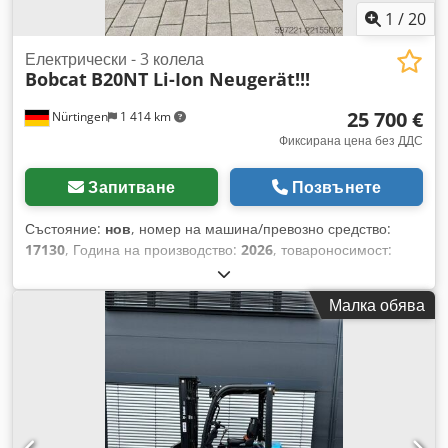
1
/
20
Електрически - 3 колела
Bobcat
B20NT Li-Ion Neugerät!!!
25 700 €
Nürtingen
1 414 km
Фиксирана цена без ДДС
Запитване
Позвънете
Състояние:
нов
, номер на машина/превозно средство:
17130
, Година на производство:
2026
, товароносимост:
2 000 кг
, височина на повдигане:
4 800 мм
, свободно
повдигане:
1 484 мм
, център на товара:
500 мм
, тип гориво:
Малка обява
електрически
, тип мачта:
триплекс
, строителна височина:
2 215 мм
, напрежение на батерията:
51,2 V
, дължина на
вилиците:
1 200 мм
, размер на предната гума:
200/50-10
non-marking
, размер на задната гума:
16x6-8 non
marking
, общо тегло:
3 790 кг
, 5174822 Dcsdpfezfd D Ijx Af
Hok Сериен номер: OBA07-000027 Характеристики на
батерията: 51,2 V, 277 Ah