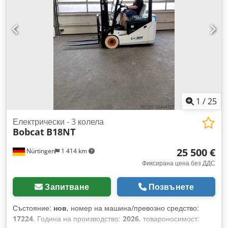
5218640 Сериен номер: FDC0H-5107-00494 Dodpfxjzp T
Auj Af Hsck
1
/
25
Електрически - 3 колела
Bobcat
B18NT
25 500 €
Nürtingen
1 414 km
Фиксирана цена без ДДС
Запитване
Позвънете
Състояние:
нов
, номер на машина/превозно средство:
17224
, Година на производство:
2026
, товароносимост: