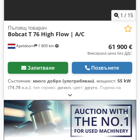
1
/
15
Пълзящ товарач
Bobcat
T 76 High Flow | A/C
61 900 €
Apeldoorn
1 800 km
Фиксирана цена без ДДС
Запитване
Позвънете
Състояние:
много добро (употребяван)
, мощност:
55 kW
(74,78 к.с.)
, тип гориво:
дизел
, цвят:
друго
, Година на
производство:
2024
, часове на работа:
1 231 h
,
Оборудване:
климатик
, Техническа информация Брой
цилиндри: 4 Работен обем на двигателя: 2 400 куб. см
Управление: Рамково (Bock) Маркa на двигателя: Bobcat
Собствено тегло: 4 898 кг Размери (Д x Ш x В): 390 x 186 x
206 см Функционалност Бързосменна система: Да CE
маркировка: да Състояние Техническо състояние: много
добро Визуално състояние: много добро = Допълнителни