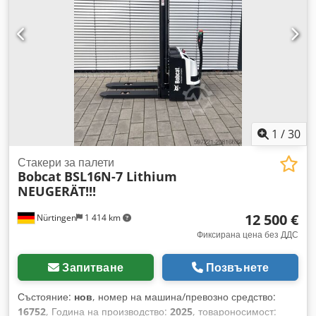
1
/
30
Стакери за палети
Bobcat
BSL16N-7 Lithium
NEUGERÄT!!!
12 500 €
Nürtingen
1 414 km
Фиксирана цена без ДДС
Запитване
Позвънете
Състояние:
нов
, номер на машина/превозно средство:
16752
, Година на производство:
2025
, товароносимост: