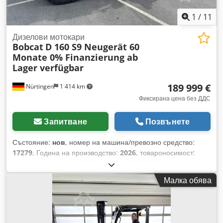
1
/
11
Дизелови мотокари
Bobcat
D 160 S9 Neugerät 60
Monate 0% Finanzierung ab
Lager verfügbar
189 999 €
Nürtingen
1 414 km
Фиксирана цена без ДДС
Запитване
Позвънете
Състояние:
нов
, номер на машина/превозно средство:
17279
, Година на производство:
2026
, товароносимост:
16 000 кг
, височина на повдигане:
4 000 мм
, свободно
повдигане:
1 480 мм
, център на товара:
600 мм
, тип гориво:
Малка обява
дизел
, тип мачта:
триплекс
, строителна височина:
3 030
мм
, дължина на вилиците:
2 400 мм
, размер на предната
гума:
12.00-20 100%
, размер на задната гума:
12.00-20
100%
, общо тегло:
19 300 кг
, Оборудване:
кабина
,