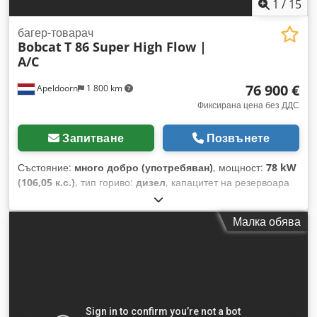
1
/
15
багер-товарач
Bobcat
T 86 Super High Flow |
A/C
76 900 €
Apeldoorn
1 800 km
Фиксирана цена без ДДС
Запитване
Позвънете
Състояние:
много добро (употребяван)
, мощност:
78 kW
(106,05 к.с.)
, тип гориво:
дизел
, капацитет на резервоара
за гориво:
120 l
, цвят:
друго
, височина на повдигане:
3 350
мм
, Година на производство:
2023
, часове на работа:
1 168
Малка обява
h
, Оборудване:
климатик
, Брой цилиндри: 4 Допустимо
общо тегло (зГГ): 5 643 кг Размери (Д x Ш x В): 390 x 203 x
211 см Тип двигател: Bobcat DM03VA Работна ширина: 203
см Бърза смяна: Да CE маркировка: да Техническо
състояние: много добро Визуално състояние: много добро
= Допълнителни опции и оборудване = Dodpfx Afjzbi Sqe
Hock - 3-ти хидравличен кръг - 4-ти хидравличен кръг -