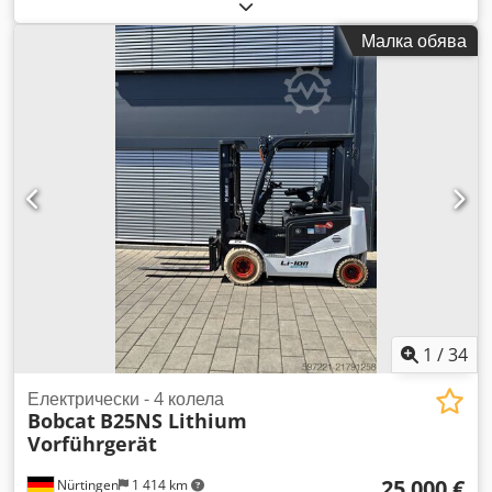
1 800 кг
, височина на повдигане:
4 800 мм
, свободно
повдигане:
1 484 мм
, център на товара:
500 мм
, тип гориво:
Малка обява
електрически
, тип мачта:
триплекс
, строителна височина:
2 215 мм
, напрежение на батерията:
51,2 V
, дължина на
вилиците:
1 150 мм
, размер на предната гума:
18x7-6
weiss
, размер на задната гума:
16x6-8 weiss
, общо тегло:
3 460 кг
, 5230052 Dodpfezp Tz Dox Af Heck Сериен номер:
OBA06-000030 Данни за батерията: 51,2 V, 277 Ah,
литиево-йонна.
1
/
34
Електрически - 4 колела
Bobcat
B25NS Lithium
Vorführgerät
25 000 €
Nürtingen
1 414 km