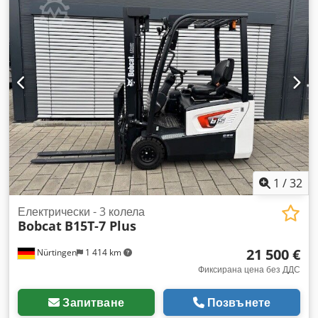
1
/
32
Електрически - 3 колела
Bobcat
B15T-7 Plus
21 500 €
Nürtingen
1 414 km
Фиксирана цена без ДДС
Запитване
Позвънете