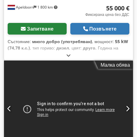
55 000 €
Apeldoorn
1 800 km
Фиксирана цена без ДДС
Запитване
Позвънете
Състояние:
много добро (употребяван)
, мощност:
55 kW
(74,78 к.с.)
, тип гориво:
дизел
, цвят:
друго
, Година на
производство:
2023
, часове на работа:
1 585 h
,
Оборудване:
климатик
, Собствено тегло: 4 898 кг Размери
Малка обява
(Д x Ш x В): 395 x 220 x 208 см Управление: твърдо Марка
на двигателя: Bobcat CE маркировка: да Техническо
състояние: много добро Визуално състояние: много добро
= Допълнителни опции и оборудване = - 3-ти хидравличен
кръг - Висок дебит - Последен компенсатор = Бележки =
Djdpfx Afoy D D Slj Heck Задвижваща линия Фаза (Tier):
Stage V / Tier IV final 2-скорости на движение, Ride control,
климатик, камера за заден ход, въздушно окачена седалка,
управление с джойстик