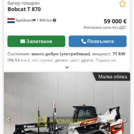
багер-товарач
Bobcat
T 870
59 000 €
Apeldoorn
1 800 km
Фиксирана цена без ДДС
Запитване
Позвънете
Състояние:
много добро (употребяван)
, мощност:
71 kW
(96,53 к.с.)
, тип гориво:
дизел
, цвят:
друго
, Година на
производство:
2021
, часове на работа:
3 534 h
,
Оборудване:
климатик
, Година на производство: 2021
Малка обява
Тегло без товар: 5 863 кг Размери (Д x Ш x В): 390 x 215 x
212 см Управление: Стандартно (Bock) Тип двигател:
Bobcat D34 Система за бърза смяна: Да СЕ маркировка: Да
Техническо състояние: Много добро Визуално състояние:
Много добро = Допълнителни опции и оборудване = - 3-ти
хидравличен кръг - Работна(и) лампа(и) - Гуменни вериги -
Висок поток - Хидравличен бързосменник - Радио =
Бележки = Задвижваща система Емисионен стандарт:
Stage IV / Tier IV final Общо Dcsdpfx Aoyc Nxtof Hjk