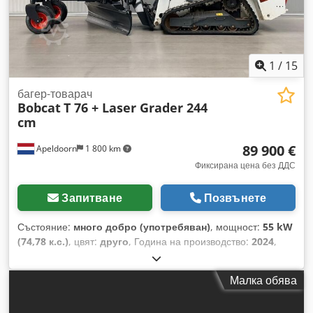
Държава на производство: САЩ Състояние СЕ тип: CE High
Flow допълнителна хидравлика, 2 скоростни степени,
окачване на веригата, допълнителни работни светлини,
хидравличен бързосменник, радио, въздушно окачена
седалка, оригинална боя!
1
/
15
багер-товарач
Bobcat
T 76 + Laser Grader 244
cm
89 900 €
Apeldoorn
1 800 km
Фиксирана цена без ДДС
Запитване
Позвънете
Състояние:
много добро (употребяван)
, мощност:
55 kW
(74,78 к.с.)
, цвят:
друго
, Година на производство:
2024
,
часове на работа:
1 192 h
, Оборудване:
климатик
, Год на
производство: 2024 Собствена маса: 4.898 кг Шаси: твърдо
Малка обява
Управление: ръчно Марка на двигателя: Bobcat
Бързосменна система: Да CE маркировка: да Техническо