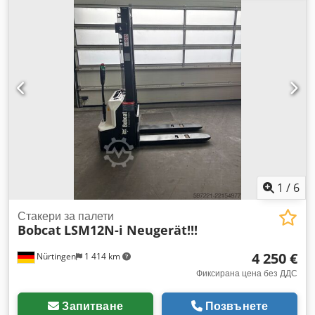
2 215 мм
, напрежение на батерията:
51,2 V
, дължина на
вилиците:
1 200 мм
, размер на предната гума:
18x7-8 non
marking
, размер на задната гума:
16x6-8 non marking
,
общо тегло:
3 290 кг
, 5174830 Сериен номер: OBA05-
000013 Dcodpfx Aszfd Dzsf Hjk Характеристики на
батерията: 51,2 V, 277 Ah
1
/
6
Стакери за палети
Bobcat
LSM12N-i Neugerät!!!
4 250 €
Nürtingen
1 414 km
Фиксирана цена без ДДС
Запитване
Позвънете