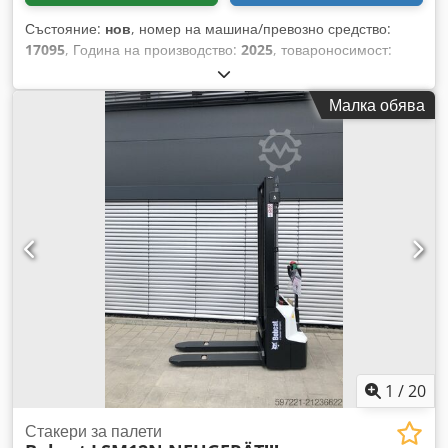
Състояние:
нов
, номер на машина/превозно средство:
17095
, Година на производство:
2025
, товароносимост:
1 200 кг
, височина на повдигане:
2 900 мм
, център на
товара:
600 мм
, тип гориво:
електрически
, тип мачта:
Малка обява
симплекс
, строителна височина:
1 970 мм
, напрежение на
батерията:
24 V
, дължина на вилиците:
1 150 мм
, общо
тегло:
665 кг
, 5180321 Djdpszfd Dbjfx Af Hjck Сериен
номер: OBWNR-000081 Характеристики на акумулатора: 24
V, 60 Ah
1
/
20
Стакери за палети