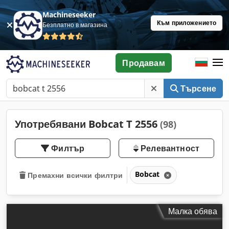
Machineseeker
Към приложението
Безплатно в магазина
Продавам
Търсене
Употребявани Bobcat T 2556
(98)
Филтър
Релевантност
Bobcat
Премахни всички филтри
Малка обява