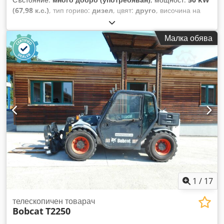
(67,98 к.с.)
, тип гориво:
дизел
, цвят:
друго
, височина на
повдигане:
3 020 мм
, Година на производство:
2021
, часове
на работа:
2 227 h
, Год на производство: 2021 Собствено
Малка обява
тегло: 3.664 кг Размери (Д x Ш x В): 337 x 173 x 198 см
Управление: Бок Марка двигател: Bobcat CE маркировка: да
Dodpsy D D Rzofx Af Heck Техническо състояние: много
добро Външен вид: много добър = Допълнителни опции и
оборудване = - 3-ти хидравличен кръг - Вентилатор =
Забележки = Задвижваща система Степен / Етап: Stage IV /
Tier IV final Състояние CE тип: CE Затворена кабина с
отопление, управление с SJC-джойстик, нови гумени вериги,
делукс дисплей
1
/
17
телескопичен товарач
Bobcat
T2250