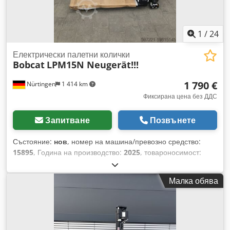
1
/
24
Електрически палетни колички
Bobcat
LPM15N Neugerät!!!
1 790 €
Nürtingen
1 414 km
Фиксирана цена без ДДС
Запитване
Позвънете
Състояние:
нов
, номер на машина/превозно средство:
15895
, Година на производство:
2025
, товароносимост:
1 500 кг
, център на товара:
600 мм
, тип гориво:
електрически
, тип мачта:
друго
, строителна височина:
Малка обява
700 мм
, дължина на вилиците:
1 150 мм
, размер на
предната гума:
, размер на задната гума:
, общо тегло:
150
кг
, Тип двигател: електрически, производител: Bobcat
Dodsw R A Dljpfx Af Hock