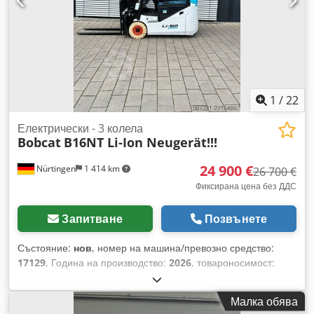
1
/
22
Електрически - 3 колела
Bobcat
B16NT Li-Ion Neugerät!!!
24 900 €
Nürtingen
1 414 km
26 700 €
Фиксирана цена без ДДС
Запитване
Позвънете
Състояние:
нов
, номер на машина/превозно средство:
17129
, Година на производство:
2026
, товароносимост:
1 600 кг
, височина на повдигане:
4 800 мм
, свободно
повдигане:
1 484 мм
, център на товара:
500 мм
, тип гориво:
Малка обява
електрически
, тип мачта:
триплекс
, строителна височина: