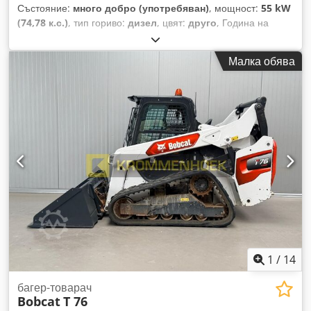
Състояние:
много добро (употребяван)
, мощност:
55 kW
(74,78 к.с.)
, тип гориво:
дизел
, цвят:
друго
, Година на
производство:
2024
, часове на работа:
916 h
, Оборудване:
климатик
, Техническа информация Брой цилиндри: 4
Малка обява
Работен обем на двигателя: 2 400 куб.см Конструкция на
шасито: твърдо Управление: кормилен блок Марка
двигател: Bobcat Собствено тегло: 4 898 кг Размери (Д x Ш
x В): 390 x 186 x 206 см Функционалност Бързосменна
система: Да CE-сертификация: да Състояние Техническо
състояние: много добро Визуално състояние: много добро
= Допълнителни опции и аксесоари = - Работна светлина(и)
- Окачване на стрелата - Гумени вериги - Висок дебит -
Хидравличен бързосменник - Сигнална лампа - Две
скорости Dcodpfjxn S N Rex Af Hjk = Бележки = Задвижващ
тракт Емисии (Stage/Tier): Stage V / Tier IV final Общи
Държава на производство: САЩ Състояние CE-тип: CE
Хидравличен бързосменник, 2 скорости, голям дисплей,
задна камера, климатик, пневматична седалка
1
/
14
багер-товарач
Bobcat
T 76