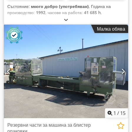
Състояние:
много добро (употребяван)
, Година на
производство:
1992
, часове на работа:
41 685 h
,
Технически данни: Номинална мощност, kW: 11,3 Формова
площ, mm: 475 x 250 макс. ширина на фолиото, mm: 495
Малка обява
мин. ширина на фолиото, mm: 150 макс. дължина на
подаване, mm: 280 мин. дължина на подаване, mm: 50
макс. дълбочина на изтегляне/негатив, mm: 100 работен
цикъл/мин. - макс.: 48 разход на въздух/цикл при 6 bar: 100
Nl (сгъстен въздух) Отделяема топлинна енергия: само с
горно нагряване ок. 10 260 KJ/h с горно и долно нагряване
ок. 17 715 KJ/h Chodpfxoq A Um Re Ambsa Специално
оборудване: наличие на кух под Електрически шкаф:
включен
1
/
15
Резервни части за машина за блистер
опаковки