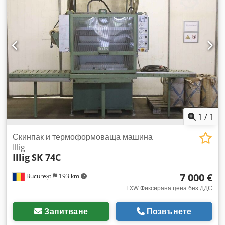
приблизително 1700 мм/1300 мм/2600 мм, тегло:
приблизително 500 кг. Има налична документация.
Възможен е оглед на място. Chodpfezqu Eyjx Amboa
1
/
1
Скинпак и термоформоваща машина
Illig
Illig
SK 74C
7 000 €
București
193 km
EXW Фиксирана цена без ДДС
Запитване
Позвънете