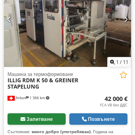
обработка на полуготови изделия Chsdpfxsznbp To Ambja
Максимален размер на плочата: 1000 x 700 мм Минимален
размер на плочата: 300 x 210 мм Максимална дебелина на
плочата: 12 мм Минимална дебелина на плочата: 0,5 мм
Машината е напълно оборудвана и подготвена за
автоматично подаване на материала. Функция за горна и
долна матрица, водное охлаждаеми форми. Интелигентно
управление чрез предварително запазени параметри на
материала. В цената е включена хоризонтална циркулярна
трион GEISS Horizontalbandsäge HBS 1000.
1
/
11
Машина за термоформоване
ILLIG
RDM K 50 & GREINER
STAPELUNG
42 000 €
Arbon
1 366 km
FCA VB без ДДС
Запитване
Позвънете
Състояние:
много добро (употребяван)
, Година на