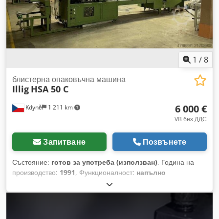
1
/
8
блистерна опаковъчна машина
Illig
HSA 50 C
6 000 €
Kdyně
1 211 km
VB без ДДС
Запитване
Позвънете
Състояние:
готов за употреба (използван)
, Година на
производство:
1991
, Функционалност:
напълно
функциониращ
, номер на машина/превозно средство:
616
, тип входящ ток:
Климатик
, входящо напрежение:
240
V
, връзка за сгъстен въздух:
6 греда
, ширина на филма:
480 мм
, входящ ток:
16 A
, За продажба е блистер машина