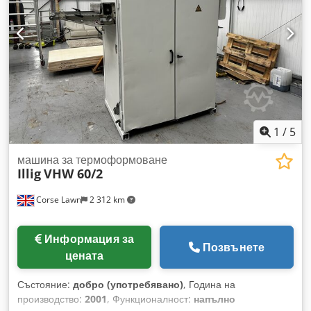
1
/
5
машина за термоформоване
Illig
VHW 60/2
Corse Lawn
2 312 km
Информация за
Позвънете
цената
Състояние:
добро (употребявано)
, Година на
производство:
2001
, Функционалност:
напълно