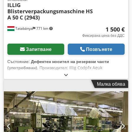
ILLIG
Blisterverpackungsmaschine
HS
A 50 C (2943)
1 500 €
Tatabánya
771 km
Фиксирана цена без ДДС
Запитване
Позвънете
Състояние:
Дефектен носител на резервни части
(употребяван)
, Производител: Illig Codpfx Aeuk
Dwfembsha Модел: HSA 50C Машината е непълна и
неработеща! Само за резервни части!!
Малка обява