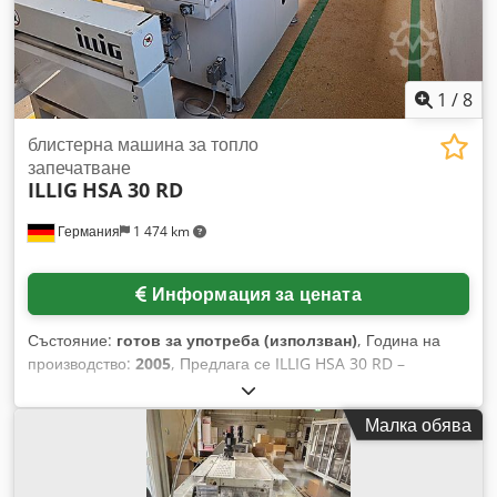
Максимална ширина на фолиото 805 мм Максимален
диаметър на ролката 1600 мм Включени са различни
матрици Налични са 4 пълни линии Година на
производство 2010
1
/
8
блистерна машина за топло
запечатване
ILLIG
HSA 30 RD
Германия
1 474 km
Информация за цената
Състояние:
готов за употреба (използван)
, Година на
производство:
2005
, Предлага се ILLIG HSA 30 RD –
високопроизводителна машинa за непрекъснато
запечатване на блистерни опаковки: блистер фолия: PVC,
Малка обява
PET APET/PETG, PS, дебелина на фолиото: 150µm-600µm,
покривни материали: запечатаем картон, алуминиеви
композитни фолия, Tyvek, максимална зона на запечатване