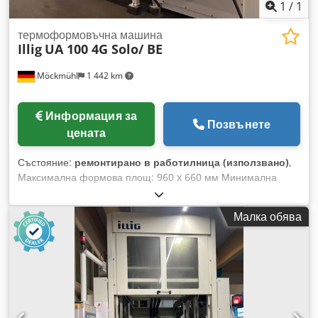
1
/
1
термоформовъчна машина
Illig
UA 100 4G Solo/ BE
Möckmühl
1 442 km
Информация за
Позвънете
цената
Състояние:
ремонтирано в работилница (използвано)
,
Максимална формова площ: 960 x 660 мм Минимална
формова площ: 210 x 170 мм Максимален размер на
плочата: 1000 x 700 мм Минимален размер на плочата:
Малка обява
310 x 210 мм Максимална дебелина на плочата при ръчно
подаване: 12 мм Максимална дебелина на плочата при
автоматично подаване: 10 мм Максимална височина на
инструмента: 490 мм Максимална дълбочина на теглене:
300 мм (положително/отрицателно) Обща мощност: около
64,0 kW / 115 A Техническо оборудване: - Управление:
Siemens Simatic S7-300, панел OP 37 - Климатиран