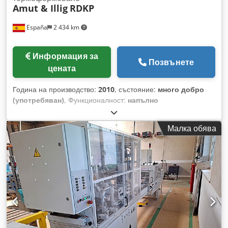
Amut & Illig
RDKP
España
2 434 km
Информация за
Позвънете
цената
Година на производство:
2010
, състояние:
много добро
(употребяван)
, Функционалност:
напълно
функциониращ
, КОМПЛЕКСНА ЛИНИЯ ЗА ЕКСТРУДИРАНЕ
НА ФОЛИО AMUT И ТЕРМОФОРМОВАНЕ ILLIG Chodozgtf
Малка обява
Djpfx Ambea Линия за екструдиране на фолио AMUT:
Максимална работна скорост 30 м/мин Основен екструдер
(слой A) EA100 / 35D Десен коекструдер (слой B) EA600 /
33D Обработвани материали: PP, PS или HIPS Часова
производителност до 450 кг/ч Максимална полезна ширина
720 мм Дебелина на фолиото мин./макс. 0,15 / 1,8 мм
Екструзионна глава за фолио Amut Каландър с ширина
1000 мм Диаметър на нагревателните валове 600 мм
Машина за термоформоване ILLIG Модел RDKP