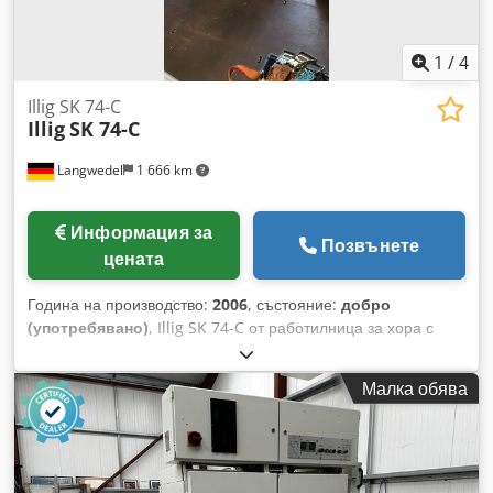
(skin): 350 мм, вътрешен диаметър на ролката: 70 мм
Състояние: Употребяван Цена: По запитване
1
/
4
Illig SK 74-C
Illig
SK 74-C
Langwedel
1 666 km
Информация за
Позвънете
цената
Година на производство:
2006
, състояние:
добро
(употребявано)
, Illig SK 74-C от работилница за хора с
увреждания Година на производство: 2006 Сериен номер:
426-0172 Codpfx Amjr Nv E Nebjha +2 палета с около 38
Малка обява
ролки фолио Размери (мм): приблизително
2200x1600x1600