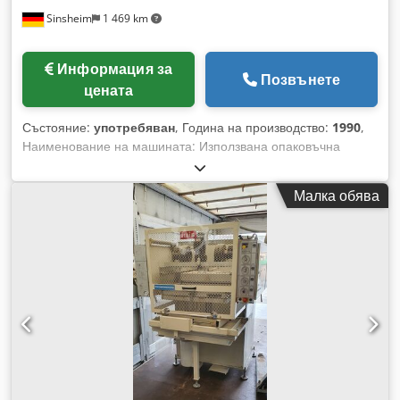
Sinsheim
1 469 km
Информация за
Позвънете
цената
Състояние:
употребяван
, Година на производство:
1990
,
Наименование на машината: Използвана опаковъчна
машина (термоформоващ автомат) Производител: Adolf
Illig Модел: SB 53C - DIN Cjdpfx Amexm Sa Hobsha Година
Малка обява
на производство: 1990 Задвижващ мотор: 1,24 kW Размери:
Д 1.600 x Ш 1.135 x В 2.710 мм Тегло (нето): 500 кг
Техническа документация: Да Бележка: Отоплителна
мощност: 4,5 kW (15 керамични инфрачервени
нагревателя) Вакуумна система: максимално вакуумно
налягане 0,95 kp/cm2 Формати: площ на формоване:
405×500 мм, размер на картона: 400×495 мм, ширина на
фолиото: 445 мм, положителна дълбочина на изтегляне:
150 мм, отрицателна дълбочина на изтегляне: 150 мм,
височина на опаковката: 150 мм, макс. диаметър на ролка
фолио (блистер): 400 мм, макс. диаметър на ролка фолио