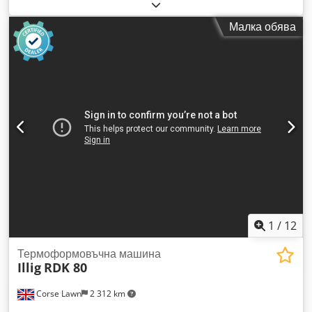
функциониращ
, номер на машина/превозно средство:
589-0263
, Марка: Illig Модел: VHW 60/2 Cedpfx Aouzi I
Малка обява
Eemboha Година: 2001 Състояние: Добро Брой
нагревателни валове: Два Максимална ширина на
материала: 610 мм Максимална дебелина на материала:
1,8 мм Максимална температура на нагревателните
валове: 140°C Ъгъл на обгръщане на материала: 563
градуса Обща инсталирана мощност: 36,0 kW Габаритни
размери: 2300 x 1400 x 2400 мм (Д x Ш x В) (300 кг) Всички
данни са без гаранция и подлежат на промяна и/или
грешки. Всички машини се предлагат при наличие и/или до
предварителна продажба.
1
/
12
Термоформовъчна машина
Illig
RDK 80
Corse Lawn
2 312 km