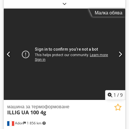
блистерираща машина Illig. Диапазон на дължината на
блистера: 110 мм до 500 мм, диапазон на ширината на
Малка обява
блистера: 50 мм до 280 мм, максимална дълбочина на
блистера: 80 мм, борд на опаковане. Възможен е оглед на
място. Cjdpfx Amoyyplcsbeha
1
/
9
машина за термоформоване
ILLIG
UA 100 4g
Adon
1 856 km