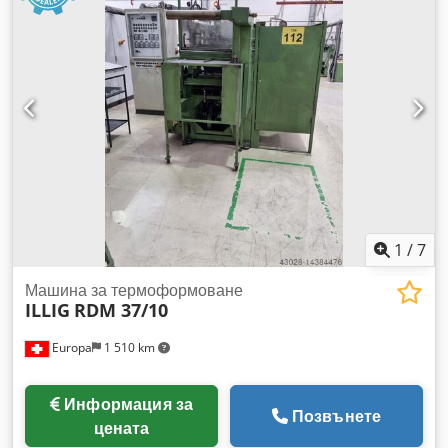
1
/
7
Машина за термоформоване
ILLIG
RDM 37/10
Europa
1 510 km
Информация за
Позвънете
цената