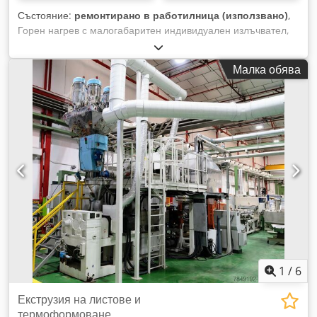
Състояние:
ремонтирано в работилница (използвано)
,
Горен нагрев с малогабаритен индивидуален излъчвател,
управляван чрез лостов прекъсвач Долен нагрев с голям
излъчвател Csdpfxsfug Anj Amboha Горен щанцов апарат
Малка обява
Защитна решетка 4 охлаждащи вентилатора D05
Автоматично предварително продухване и автоматично
изваждане от формата
1
/
6
Екструзия на листове и
термоформоване