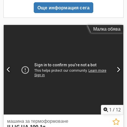
Още информация сега
Малка обява
1
/
12
машина за термоформоване
ILLIG
UA 100 1g