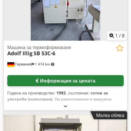
1
/
8
Машина за термоформоване
Adolf Illig
SB 53C-6
Германия
1 474 km
Информация за цената
Година на производство:
1982
, състояние:
готов за
употреба (използван)
, На разположение е вакуумна
машина за формоване „Adolf Illig“ с вакуумна помпа
„Busch“. Размери на формата X/Y: 500 мм/350 мм, макс.
Малка обява
дълбочина на формоване (положителна/отрицателна): 100
мм/100 мм, макс. височина на формата: 100 мм, вакуумна
помпа: Busch R5. Размери на машината X/Y/Z: