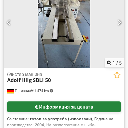
X/Y: прибл. 500мм/300мм, максимална дълбочина на
изтегляне: прибл. 100мм, 8-18 цикъла/минута. Оглед след
предварителна уговорка. Очаква се да бъде налична от
юни 2026 г. Csdpoylbrkofx Ambeha
1
/
5
блистер машина
Adolf Illig
SBLI 50
Германия
1 474 km
Информация за цената
Състояние:
готов за употреба (използван)
, Година на
производство:
2004
, На разположение е шибе-