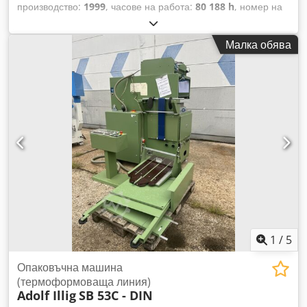
производство:
1999
, часове на работа:
80 188 h
, номер на
машина/превозно средство:
322
, Макс. ширина на
фолиото: 700-800 мм Оборудване / допълнителна
Малка обява
информация: -GREINER СТАПЕЛНА СИСТЕМА /
предавателно устройство R3 (Реф. №: 95002.24) // М. №:
00020 // Год. на производство: 1998 ЦЕНА GREINER
СТАПЕЛНА СИСТЕМА: € 6.500.- / ЛОТ ШВЕЙЦАРИЯ
Отопление отгоре и отдолу Chedsq Nn Hcopfx Ambsa
Обработвани материали: PS и PP 450 Ps // 350 Pp Следните
инструменти са използвани на машината: 8-кабелен
инструмент Ø95 и 15-кабелен инструмент Ø73 и 15-
кабелен инструмент Ø86 Произведени са основно опаковки
за млечната индустрия. Циклите са между 18-25 такта – в
зависимост от теглото на чашката.
1
/
5
Опаковъчна машина
(термоформоваща линия)
Adolf Illig
SB 53C - DIN