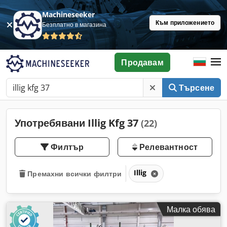
Machineseeker
Към приложението
Безплатно в магазина
Продавам
Търсене
Употребявани Illig Kfg 37
(22)
Филтър
Релевантност
Illig
Премахни всички филтри
Малка обява