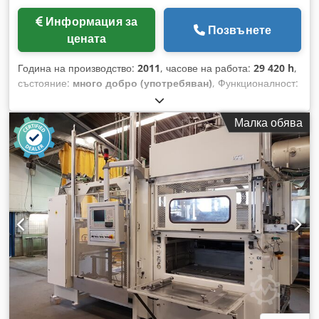
Информация за
Позвънете
цената
Година на производство:
2011
, часове на работа:
29 420 h
,
състояние:
много добро (употребяван)
, Функционалност:
напълно функциониращ
, Марка: Illig Модел: RDK 80
Година: 2011 Приблизителни часове: 29420 Станции:
Малка обява
Формоване, Пробиване, Робот, Рязане и Стикиране Срок
на доставка: Незабавно Максимална площ за формоване:
756 x 565 mm Максимална ширина на листа: 805 mm
Дълбочина на изтегляне: 120 / 120 mm Сила на пробиване
със стоманен нож: 600 kN Максимално брой цикли в
минута: 55 Формоващо налягане: 6 bar Cjdpfx Amjzam
Hcjbsha Всички данни подлежат на промяна и/или грешки.
Всички машини се предлагат при наличност и/или
предварителна продажба.