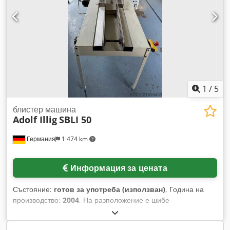
- Производител: Illig, skin pack машина модел SK 74c -
Ширина на фолиото: 540 мм - Валцови транспортьори: по
1000 x 560 мм максимум - Работна маса: размери вижте
снимките - Обща мощност на мотора: 1.9 kW Cedpjft Sccsfx
Akrjha - Обща мощност на нагряване: 8.9 kW - Размери:
3070/1710/H2520 мм, 838 кг - Аксесоари: включително 8
ролки фолио Ø290 x 540 мм, 276 кг - Транспортни размери:
1710/1070/H2520 мм / 1200/800/H700 мм - Общо тегло:
1114 кг + 500 кг фолио
1
/
5
блистер машина
Adolf Illig
SBLI 50
Германия
1 474 km
Информация за цената
Състояние:
готов за употреба (използван)
, Година на
производство:
2004
, На разположение е шибе-
блистерираща машина Illig. Диапазон на дължината на
блистера: 110 мм до 500 мм, диапазон на ширината на