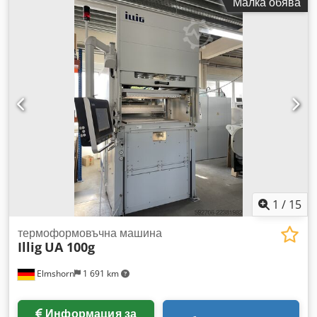
Малка обява
V
, връзка за сгъстен въздух:
6 греда
, ширина на филма:
480 мм
, входящ ток:
16 A
, За продажба е блистер машина
ILLIG HSA 50 C, година на производство 1991. Това е
високопроизводителен автомат за непрекъснато блистерно
заваряване с подаване на карти, предназначен за
дебелини на фолиото от 150 µm до 400 µm (възможно и
по-високи, но не е тествано лично). Линията се предлага
цялостно (вижте снимките). Скорост: 1–9 цикъла/мин при 4-
кратно използване. Пример: ароматизатор – 4 продукта на
блистер палета = 2000 блистера/ч. Размери приблизително
9м x 1м x 2,25м. Размер на заваръчната палета: 57x32 см.
Машината е в 100% работещо състояние и все още е в
експлоатация. Възможен оглед и тест преди покупка.
Местоположение: Чехия (10 минути от баваро-чешката
1
/
15
граница при Фурт им Валд). Chedpfx Ajy Anifskrsa
термоформовъчна машина
Illig
UA 100g
Elmshorn
1 691 km
Информация за