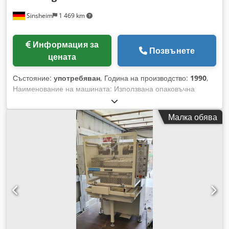
Sinsheim
1 469 km
Информация за
Позвънете
цената
Състояние:
употребяван
, Година на производство:
1990
,
Наименование на машината: Използвана опаковъчна
машина (термоформоващ автомат) Производител: Adolf
Illig Модел: SB 53C - DIN Година на производство: 1990
Малка обява
Задвижващ мотор: 1,24 kW Размери: Д 1.600 x Ш 1.135 x В
2.710 мм Тегло (нето): 500 кг Техническа документация: Да
Бележка: Отоплителна мощност: 4,5 kW (15 керамични
инфрачервени нагревателя) Вакуумна система:
максимално вакуумно налягане 0,95 kp/cm2 Формати:
площ на формоване: 405×500 мм, размер на картона:
400×495 мм, ширина на фолиото: 445 мм, положителна
дълбочина на изтегляне: 150 мм, отрицателна дълбочина
на изтегляне: 150 мм, височина на опаковката: 150 мм,
макс. диаметър на ролка фолио (блистер): 400 мм, макс.
диаметър на ролка фолио (skin): 350 мм, вътрешен