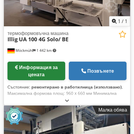
1
/
1
термоформовъчна машина
Illig
UA 100 4G Solo/ BE
Möckmühl
1 442 km
Информация за
Позвънете
цената
Състояние:
ремонтирано в работилница (използвано)
,
Максимална формова площ: 960 x 660 мм Минимална
формова площ: 210 x 170 мм Максимален размер на
плочата: 1000 x 700 мм Минимален размер на плочата:
Малка обява
310 x 210 мм Максимална дебелина на плочата при ръчно
подаване: 12 мм Максимална дебелина на плочата при
автоматично подаване: 10 мм Максимална височина на
инструмента: 490 мм Максимална дълбочина на теглене: