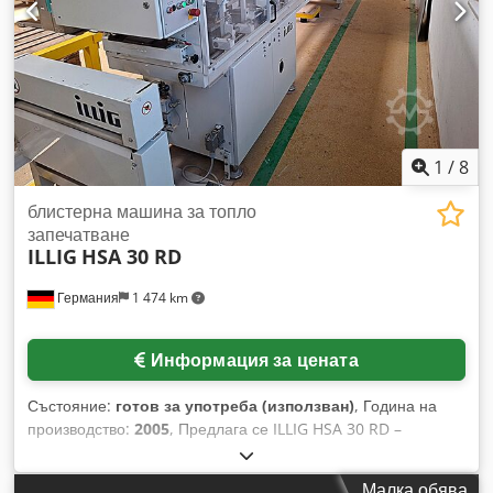
нагревателните валове 600 мм Машина за
термоформоване ILLIG Модел RDKP Codpfx Akezgtf Dersha
Максимална ширина на фолиото 805 мм Максимален
диаметър на ролката 1600 мм Включени са различни
матрици Налични са 4 пълни линии Година на
производство 2010
1
/
8
блистерна машина за топло
запечатване
ILLIG
HSA 30 RD
Германия
1 474 km
Информация за цената
Състояние:
готов за употреба (използван)
, Година на
производство:
2005
, Предлага се ILLIG HSA 30 RD –
високопроизводителна машинa за непрекъснато
запечатване на блистерни опаковки: блистер фолия: PVC,
Малка обява