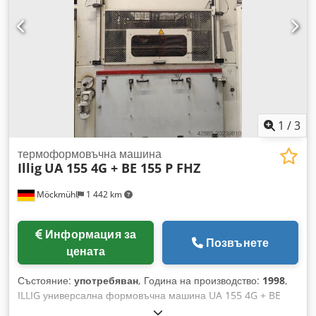
Необходимост от сгъстен въздух: 6 bar Оборудване - Горно
нагряване с 5-зонен контрол HTS (700ºC) - Долно нагряване
с 5-зонен контрол HTS (500ºC) - Охлаждащ вентилатор D06
- Каскада на масата - Вакуумна каскада - Горен щемпел -
Включително ILLIG охладител и ILLIG агрегат за
терморегулиране
1
/
3
термоформовъчна машина
Illig
UA 155 4G + BE 155 P FHZ
Möckmühl
1 442 km
Информация за
Позвънете
цената
Състояние:
употребяван
, Година на производство:
1998
,
ILLIG универсална формовъчна машина UA 155 4G + BE
155 P FHZ Технически данни: - Максимален размер на