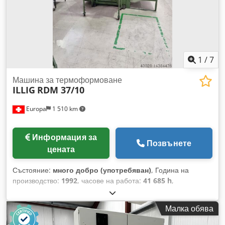
Произведени са основно опаковки за млечната индустрия.
Циклите са между 18-25 такта – в зависимост от теглото на
чашката.
1
/
7
Машина за термоформоване
ILLIG
RDM 37/10
Europa
1 510 km
Информация за
Позвънете
цената
Състояние:
много добро (употребяван)
, Година на
производство:
1992
, часове на работа:
41 685 h
,
Технически данни: Номинална мощност, kW: 11,3 Формова
площ, mm: 475 x 250 макс. ширина на фолиото, mm: 495
Малка обява
мин. ширина на фолиото, mm: 150 Codpfx Akjq A Um
Rersha макс. дължина на подаване, mm: 280 мин. дължина