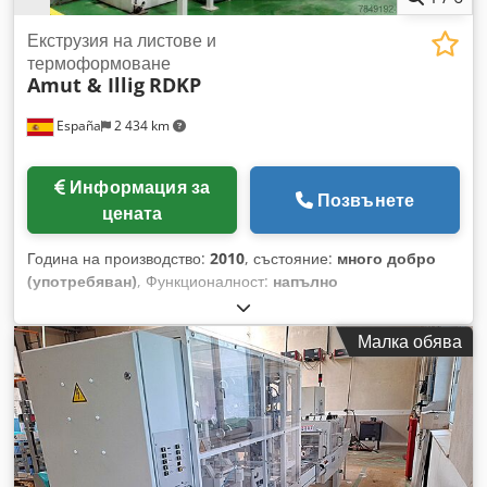
Екструзия на листове и
термоформоване
Amut & Illig
RDKP
España
2 434 km
Информация за
Позвънете
цената
Година на производство:
2010
, състояние:
много добро
(употребяван)
, Функционалност:
напълно
функциониращ
, КОМПЛЕКСНА ЛИНИЯ ЗА ЕКСТРУДИРАНЕ
НА ФОЛИО AMUT И ТЕРМОФОРМОВАНЕ ILLIG Линия за
Малка обява
екструдиране на фолио AMUT: Максимална работна
скорост 30 м/мин Основен екструдер (слой A) EA100 / 35D
Десен коекструдер (слой B) EA600 / 33D Обработвани
материали: PP, PS или HIPS Часова производителност до
450 кг/ч Максимална полезна ширина 720 мм Дебелина на
фолиото мин./макс. 0,15 / 1,8 мм Екструзионна глава за
фолио Amut Каландър с ширина 1000 мм Диаметър на