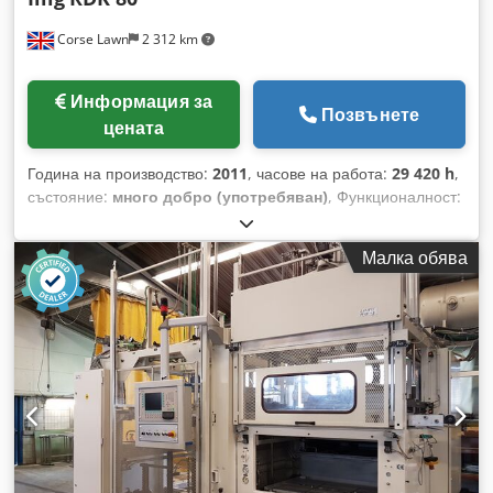
Corse Lawn
2 312 km
Информация за
Позвънете
цената
Година на производство:
2011
, часове на работа:
29 420 h
,
състояние:
много добро (употребяван)
, Функционалност:
напълно функциониращ
, Марка: Illig Модел: RDK 80
Година: 2011 Приблизителни часове: 29420 Станции:
Малка обява
Формоване, Пробиване, Робот, Рязане и Стикиране Срок
на доставка: Незабавно Csdpfezam Hcex Akroha
Максимална площ за формоване: 756 x 565 mm
Максимална ширина на листа: 805 mm Дълбочина на
изтегляне: 120 / 120 mm Сила на пробиване със стоманен
нож: 600 kN Максимално брой цикли в минута: 55
Формоващо налягане: 6 bar Всички данни подлежат на
промяна и/или грешки. Всички машини се предлагат при
наличност и/или предварителна продажба.