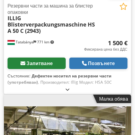
Резервни части за машина за блистер
опаковки
ILLIG
Blisterverpackungsmaschine
HS
A 50 C (2943)
1 500 €
Tatabánya
771 km
Фиксирана цена без ДДС
Запитване
Позвънете
Състояние:
Дефектен носител на резервни части
(употребяван)
, Производител: Illig Модел: HSA 50C
Chjdsuk Dwfspfx Akrsa Машината е непълна и
неработеща! Само за резервни части!!
Малка обява