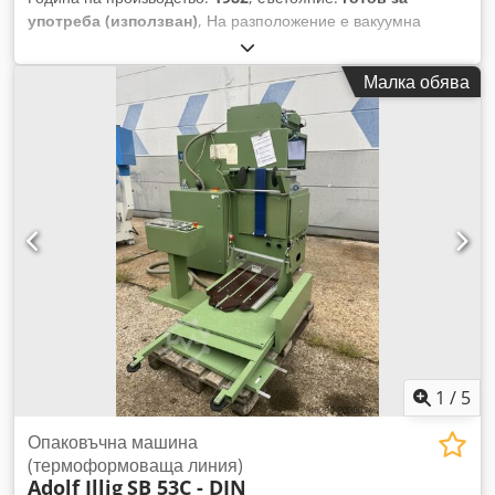
употреба (използван)
, На разположение е вакуумна
машина за формоване „Adolf Illig“ с вакуумна помпа
„Busch“. Размери на формата X/Y: 500 мм/350 мм, макс.
Малка обява
дълбочина на формоване (положителна/отрицателна): 100
мм/100 мм, макс. височина на формата: 100 мм, вакуумна
помпа: Busch R5. Размери на машината X/Y/Z:
приблизително 1700 мм/1300 мм/2600 мм, тегло:
приблизително 500 кг. Има налична документация.
Възможен е оглед на място. Chjdpfx Akezqu Eyeroa
1
/
5
Опаковъчна машина
(термоформоваща линия)
Adolf Illig
SB 53C - DIN