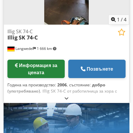
диаметър на ролката: 70 мм Състояние: Употребяван
Цена: По запитване Codoxm Sa Hopfx Akroha
1
/
4
Illig SK 74-C
Illig
SK 74-C
Langwedel
1 666 km
Информация за
Позвънете
цената
Година на производство:
2006
, състояние:
добро
(употребявано)
, Illig SK 74-C от работилница за хора с
увреждания Година на производство: 2006 Сериен номер:
426-0172 Cjdpfxsr Nv E Ns Akroha +2 палета с около 38
ролки фолио Размери (мм): приблизително
2200x1600x1600