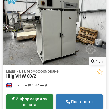
на подаване, mm: 50 макс. дълбочина на изтегляне/
негатив, mm: 100 работен цикъл/мин. - макс.: 48 разход на
въздух/цикл при 6 bar: 100 Nl (сгъстен въздух) Отделяема
топлинна енергия: само с горно нагряване ок. 10 260 KJ/h с
горно и долно нагряване ок. 17 715 KJ/h Специално
оборудване: наличие на кух под Електрически шкаф:
включен
1
/
5
машина за термоформоване
Illig
VHW 60/2
Corse Lawn
2 312 km
Информация за
Позвънете
цената