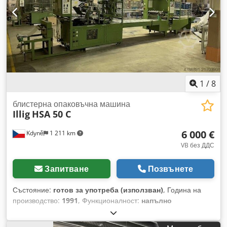
1
/
8
блистерна опаковъчна машина
Illig
HSA 50 C
6 000 €
Kdyně
1 211 km
VB без ДДС
Запитване
Позвънете
Състояние:
готов за употреба (използван)
, Година на
производство:
1991
, Функционалност:
напълно
функциониращ
, номер на машина/превозно средство:
616
, тип входящ ток:
Климатик
, входящо напрежение:
240