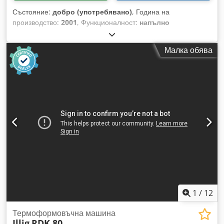
Състояние:
добро (употребявано)
, Година на
производство:
2001
, Функционалност:
напълно
функциониращ
, номер на машина/превозно средство:
589-0263
, Марка: Illig Модел: VHW 60/2 Година: 2001
Малка обява
Състояние: Добро Брой нагревателни валове: Два
Максимална ширина на материала: 610 мм Максимална
дебелина на материала: 1,8 мм Chsdpfx Aksuzi I Eoroa
Максимална температура на нагревателните валове: 140°C
Ъгъл на обгръщане на материала: 563 градуса Обща
инсталирана мощност: 36,0 kW Габаритни размери: 2300 x
1400 x 2400 мм (Д x Ш x В) (300 кг) Всички данни са без
гаранция и подлежат на промяна и/или грешки. Всички
машини се предлагат при наличие и/или до предварителна
продажба.
1
/
12
Термоформовъчна машина
Illig
RDK 80