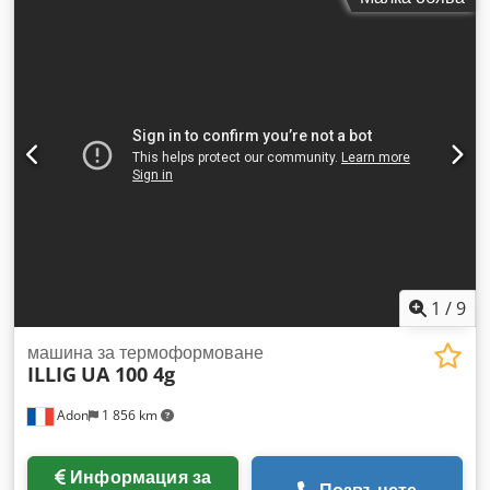
PET APET/PETG, PS, дебелина на фолиото: 150µm-600µm,
покривни материали: запечатаем картон, алуминиеви
композитни фолия, Tyvek, максимална зона на запечатване
X/Y: прибл. 500мм/300мм, максимална дълбочина на
изтегляне: прибл. 100мм, 8-18 цикъла/минута. Оглед след
предварителна уговорка. Очаква се да бъде налична от
юни 2026 г. Cjdpfx Aksylbrkoroha
1
/
9
машина за термоформоване
ILLIG
UA 100 4g
Adon
1 856 km
Информация за