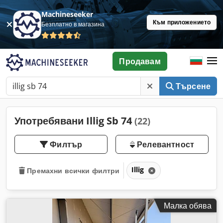
Machineseeker
Към приложението
Безплатно в магазина
Продавам
Търсене
Употребявани Illig Sb 74
(22)
Филтър
Релевантност
Illig
Премахни всички филтри
Малка обява