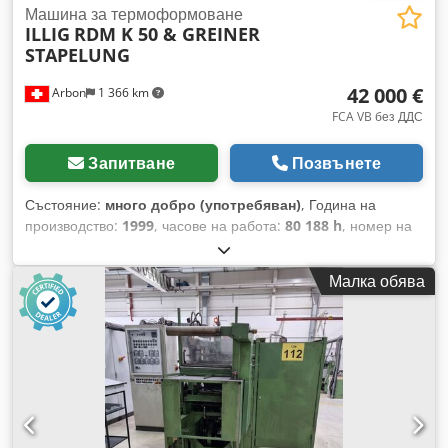
Машина за термоформоване
ILLIG
RDM K 50 & GREINER
STAPELUNG
42 000 €
Arbon
1 366 km
FCA VB без ДДС
Запитване
Позвънете
Състояние:
много добро (употребяван)
, Година на
производство:
1999
, часове на работа:
80 188 h
, номер на
машина/превозно средство:
322
, Макс. ширина на
фолиото: 700-800 мм Оборудване / допълнителна
Малка обява
информация: -GREINER СТАПЕЛНА СИСТЕМА /
предавателно устройство R3 (Реф. №: 95002.24) // М. №:
00020 // Год. на производство: 1998 Chedpjq Nn Hcjfx Akrja
ЦЕНА GREINER СТАПЕЛНА СИСТЕМА: € 6.500.- / ЛОТ
ШВЕЙЦАРИЯ Отопление отгоре и отдолу Обработвани
материали: PS и PP 450 Ps // 350 Pp Следните инструменти
са използвани на машината: 8-кабелен инструмент Ø95 и
15-кабелен инструмент Ø73 и 15-кабелен инструмент Ø86