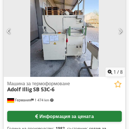
1
/
8
Машина за термоформоване
Adolf Illig
SB 53C-6
Германия
1 474 km
Информация за цената
Година на производство:
1982
, състояние:
готов за