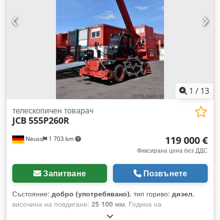
употребяван Данни: Макс. височина на повдигане: 20,32 м
Товароподемност: 4999 кг Макс. обхват: 18,20 м Дължина
на вилиците: 1,20 м Тип задвижване: дизелово Габаритни
размери (без вилиците): Д x Ш 6,89 x 2,43 м Височина: 3,08
м Обхват на завъртане: 360° (неограничен) Собствено
тегло: 17 020 кг Максимално допустимо общо тегло: 17 400
кг Особености: задвижване на всички колела, управление
на всички колела, свързване за допълнително оборудване,
опори, автоматично разпознаване на прикачните
1
/
13
устройства. Местоположение: 41468 Нойс Наличност:
незабавно
телескопичен товарач
JCB
555P260R
119 000 €
Neuss
1 703 km
Фиксирана цена без ДДС
Запитване
Позвънете
Състояние:
добро (употребявано)
, тип гориво:
дизел
,
височина на повдигане:
25 100 мм
, Година на
производство:
2021
, Собствено тегло: 19 530 кг