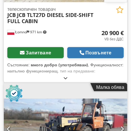
– ДИЗЕЛ – ТЕЛЕСКОПИЧНА КУЛА 4450 мм – ПОЗИЦИОНЕР
ЗА ВИЛИЦИ – НАПЪЛНО ОБСЛУЖЕН – НОВИ ГУМИ –
телескопичен товарач
JCB
JCB TLT27D DIESEL SIDE-SHIFT
СЪСТОЯНИЕ 5/5 ### ✔ Употребявани и нови мотокари с
FULL CABIN
гарантирано качество – FT LOGISTICS Готов за работа. Без
компромиси. Този JCB TLT30D не е просто машина — той е
20 900 €
Łomno
971 km
гаранция, че вашите логистични операции ще протичат
гладко, надеждно и без престои. Проектиран за тежки
VB без ДДС
условия на работа, след цялостно техническо и визуално
обслужване, машината изглежда като нова и е готова за
Запитване
Позвънете
незабавна експлоатация. --- Cjdpfx Agszpikbjtsrf ### 🔧
Основни технически спецификации 📅 Година на
Състояние:
много добро (употребяван)
, Функционалност:
производство: 2022 ⏱ Работни часове: 3158 мч ⛽
напълно функциониращ
, тип на предаване:
Двигател: ДИЗЕЛ 🏋️ Товароподемност: 3000 кг 🔩 Кула:
хидростатичен
, тип гориво:
дизел
, цвят:
жълт
, общо
Телескопична – 4450 мм 📏 Позиционер за вилици: 1100 мм
тегло:
7 040 кг
, тегло без товар:
4 340 кг
, височина на
Малка обява
📦 Дължина на вилиците: 1500 мм 🛞 Гуми: Супереластик
повдигане:
4 100 мм
, състояние на гумите:
100 процент
,
(100%) ✔ Техническо състояние: 5/5 – след основен сервиз,
тип мачта:
телескопичен
, Година на производство:
2019
,
готов за работа ✨ Визуално състояние: рециклиран, без
часове на работа:
7 741 h
, обща дължина:
2 700 мм
, обща
корозия, като нов 📐 Височина: 2200 мм 📐 Дължина: 3200
ширина:
1 200 мм
, обща височина:
2 200 мм
, размер на
мм 📐 Ширина: 1300 мм 📐 Конструктивна височина: 2200
предната гума:
6,5-10
, размер на задната гума:
27X10-12
,
мм 🛞 Гуми: Отпред 27x10-12 Отзад 23x9-10 🚪 Напълно
център на товара:
600 мм
, строителна височина:
2 200 мм
,
отопляема кабина ⚖ Тегло на машината: 5200 кг 📦
дължина на вилиците:
1 200 мм
, ширина на виличната
Товароподемност: 3000 кг 📍 Център на товара: 600 мм ---