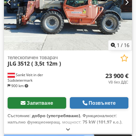
Perkins - Включително вилици - Механичен бързосменяем
механизъм - Допълнителен хидравличен кръг до носача на
вилиците - Хидравлични опори - Хидравлично нивелиране -
Управление с джойстик Cedpfszlidmex Agtjrf - Задвижване
на всички колела - 3 режима на управление - Кабина с
отопление - Осветителна система с мигачи - И двете
машини са готови за незабавна употреба! - И двете
1
/
16
машини са с добри гуми! - И двете машини са с одобрение
за движение по пътищата в Нидерландия! - И двете
телескопичен товарач
JLG
3512 ( 3,5t 12m )
машини са редовно обслужвани! Продажна цена: 25 900,00
лв. нето за брой! Възможна е и изгодна доставка! При
23 900 €
Sankt Veit in der
допълнително заплащане може да се доставят с нова кофа
Südsteiermark
или нова работна платформа!
VB без ДДС
900 km
Запитване
Позвънете
Състояние:
добро (употребявано)
, Функционалност:
напълно функциониращ
, мощност:
75 kW (101,97 к.с.)
,
тип гориво:
дизел
, повдигателна мощност:
3 500 kg/m
,
височина на повдигане:
12 000 мм
, Година на