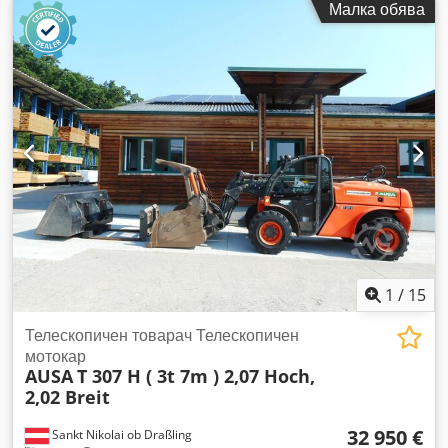
Малка обява
Продава се телескопичен товарач JCB 531-70. Предлага се
здрав и многофункционален телескопичен товарач JCB 531-
70. Cjdpfxezd Rqre Agtorf Технически характеристики:
Производител: JCB Модел: 531-70 Товароподемност: 3100
кг Максимална височина на повдигане: 7,0 м Задвижване:
4х4 Хидростатично задвижване
1
/
15
Телескопичен товарач Телескопичен
мотокар
AUSA
T 307 H ( 3t 7m ) 2,07 Hoch,
2,02 Breit
32 950 €
Sankt Nikolai ob Draßling