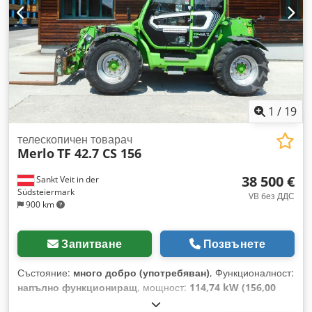
1
/
19
телескопичен товарач
Merlo
TF 42.7 CS 156
38 500 €
Sankt Veit in der
Südsteiermark
VB без ДДС
900 km
Запитване
Позвънете
Състояние:
много добро (употребяван)
, Функционалност:
напълно функциониращ
, мощност:
114,74 kW (156,00
к.с.)
, тип гориво:
дизел
, повдигателна мощност:
4 200