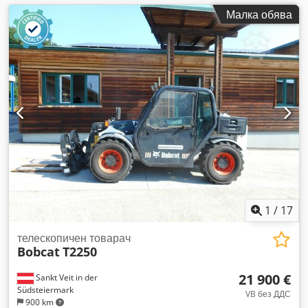
Малка обява
1
/
17
телескопичен товарач
Bobcat
T2250
21 900 €
Sankt Veit in der
Südsteiermark
VB без ДДС
900 km