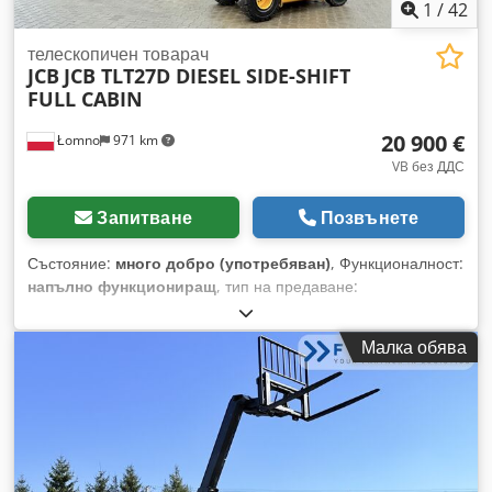
наши собствени грешки не могат да бъдат изключени.
1
/
42
Затова искаме да отбележим, че всички дадени данни са
без гаранция и не представляват юридическо право. Също
телескопичен товарач
JCB
JCB TLT27D DIESEL SIDE-SHIFT
така, цената не може да се счита за част от договора. Ако
FULL CABIN
държите специално на определена характеристика в
нашата оферта, моля споделете това при сключване на
20 900 €
Łomno
971 km
договора. Благодарим за разбирането ви! Csdpfx Asvikp
Nogtsrf
VB без ДДС
Запитване
Позвънете
Състояние:
много добро (употребяван)
, Функционалност:
напълно функциониращ
, тип на предаване:
хидростатичен
, тип гориво:
дизел
, цвят:
жълт
, общо
тегло:
7 040 кг
, тегло без товар:
4 340 кг
, височина на
Малка обява
повдигане:
4 100 мм
, състояние на гумите:
100 процент
,
тип мачта:
телескопичен
, Година на производство:
2019
,
часове на работа:
7 741 h
, обща дължина:
2 700 мм
, обща
ширина:
1 200 мм
, обща височина:
2 200 мм
, размер на
предната гума:
6,5-10
, размер на задната гума:
27X10-12
,
център на товара:
600 мм
, строителна височина:
2 200 мм
,