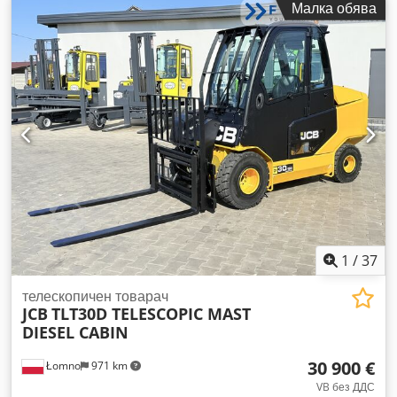
Малка обява
производство:
2007
, часове на работа:
6 041 h
,
Оборудване:
вилици за палети, задвижване на всички
колела, кабина
, Телескопичен товарач JLG 3512
Произведен 2007 г. Съгласно отчитащото устройство: 6041
работни часа 11 метра 3,5 тона - Двигател Perkins! -
Скоростна кутия Powershift! - Включително вилици -
Механичен бързосменяем механизъм - Допълнителна
хидравлична линия до носещата конструкция на вилиците -
Хидравлични опори - Кабина с отопление - Светлинна
система с мигачи - Управление с джойстик - Задвижване на
всички колела - 3 режима на управление - Готов за
незабавна употреба Codpozk Alhefx Agtorf - Добри гуми -
Включително CE сертификат Продажна цена: 23 900,00 лв.
нето Възможна е и изгодна доставка! Възможна е и
1
/
37
доставка на НОВА кофа или НОВА работна платформа
срещу допълнително заплащане!
телескопичен товарач
JCB
TLT30D TELESCOPIC MAST
DIESEL CABIN
30 900 €
Łomno
971 km
VB без ДДС