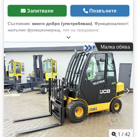
Запитване
Позвънете
Състояние:
много добро (употребяван)
, Функционалност:
напълно функциониращ
, тип на предаване:
хидростатичен
, тип гориво:
дизел
, цвят:
жълт
, общо
тегло:
8 200 кг
, тегло без товар:
5 200 кг
, височина на
Малка обява
повдигане:
4 450 мм
, състояние на гумите:
100 процент
,
тип мачта:
телескопичен
, Година на производство:
2022
,
часове на работа:
3 158 h
, обща дължина:
3 200 мм
, обща
ширина:
1 300 мм
, обща височина:
2 200 мм
, размер на
предната гума:
27X10-12
, размер на задната гума:
23X9-10
,
център на товара:
600 мм
, строителна височина:
2 200 мм
,
дължина на вилиците:
1 500 мм
, ширина на виличната
рамка:
1 100 мм
, товароносимост:
3 000 кг
, производител
на двигатели:
KOHLER
, Тип на предна гума:
плътни гуми
(черни)
, тип задна гума:
плътни гуми (черни)
, дебелина
на вилицата:
50 мм
, ширина на вилицата:
100 мм
,
Оборудване:
вилици за палети, кабина, осветление,
регулируема стрела, странично изместване,
удължител за вилици
, ## 🚜 JCB TLT30D – 2022 – 3158 мч
1
/
42