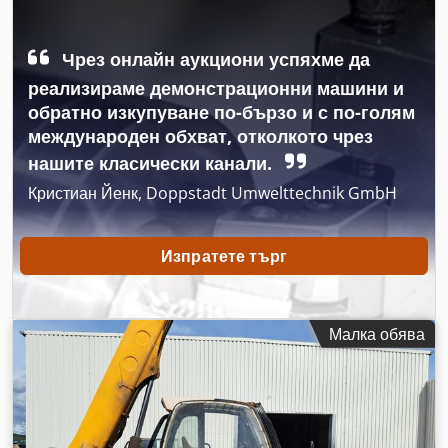
Година на производство:
2012
, часове на работа:
2 421 h
,
Оборудване:
вилици за палети, допълнителни фарове,
Чрез онлайн аукциони успяхме да
задвижване на всички колела, кабина, съединител за
ремарке
, Телескопичен товарач MANITOU MT 1030 Година
реализираме демонстрационни машини и
на производство: 2012 2421 работни часа (документирани)
обратно изкупуване по-бързо и с по-голям
Товароподемност: 3 тона Максимална височина на
международен обхват, отколкото чрез
повдигане: 10 метра Двигател: 74,5 kW, Perkins - Опростен
нашите класически канали.
механичен телескопичен товарач! - Включително вилици -
Допълнителен хидравличен кръг до носача на вилиците -
Кристиан Йенк, Doppstadt Umwelttechnik GmbH
Опорни крака - Задвижване на всички колела - 3 режима на
управление - Кабина с отопление - Осветление с мигачи -
Добри гуми! - Готов за работа! Продажна цена: 26 900 лв.
Изпратете търг
(нетно) Възможна е и изгодна доставка! При допълнително
заплащане е възможно да се добави нова кофа или нова
работна платформа! Cjdpfey Stt Iex Agtsrf
Малка обява