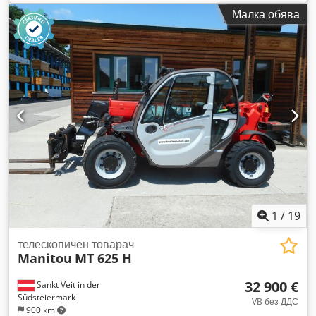
kg/m
, височина на повдигане:
7 000 мм
, Година на
Малка обява
производство:
2015
, часове на работа:
4 884 h
,
Оборудване:
блокиране на диференциала, бордови
компютър, вилици за палети, допълнителни фарове,
задвижване на всички колела, кабина, съединител за
ремарке
, Телескопичен товарач MERLO TF 42.7 CS
(Turbofarmer) Година на производство: 2015 Според
отчитащото устройство: 4884 работни часа 156 к.с. Deutz
Хидростатична трансмисия, максимална скорост 40 км/ч
Височина на повдигане: 7 метра Товароподемност: 4,2
тона - Включително палетни вилици - Допълнителен
хидравличен кръг до носещата конструкция на вилиците -
Хидравлично бързо закрепване - Хидравличен теглич отзад
- Окачване на кабината - Режим на плаващо движение -
Блокировка на диференциала - Мощна машина за селското
1
/
19
стопанство! - В отлично оптично и техническо състояние! -
Включително CE и COC сертификати! Codpfx Agozl T
телескопичен товарач
Manitou
MT 625 H
Upetsrf - Включително всички допълнителни документи!
Продажна цена: 38 500,00 лв. нето (включително палетни
32 900 €
Sankt Veit in der
вилици) Възможна е опция за нова кофа или нова работна
Südsteiermark
кошница срещу допълнително заплащане! Предлага се и
VB без ДДС
900 km
изгодна доставка!