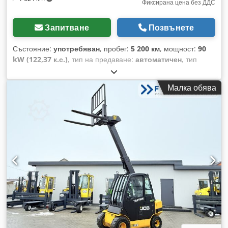
Фиксирана цена без ДДС
Запитване
Позвънете
Състояние:
употребяван
, пробег:
5 200 км
, мощност:
90
kW (122,37 к.с.)
, тип на предаване:
автоматичен
, тип
гориво:
дизел
, цвят:
зелен
, общо тегло:
8 500 кг
, тегло без
товар:
5 кг
, максимално тегло на товара:
2 900 кг
, височина
Малка обява
на повдигане:
6 150 000 мм
, брой места:
1
, първа
регистрация:
01/2016
, часове на работа:
5 200 h
, обща
височина:
46 800 мм
, кабина на шофьора:
друго
,
междуосие:
2 850 мм
, Износвач 6 м, нови и почти нови
гуми, различни хидравлични връзки са сменени,
товароподемност 3 500 кг, включва палетна вилица и кофа,
мощност на двигателя 90 kW, 3,621 м³, междуосие 2 850
мм, товароносимост при максимален износвач 1,35 т,
напълно изправен, допустима маса 8 500 кг. Забележка
Въпреки внимателната проверка на всички наши ценови
етикети, е възможно да възникнат грешки. Част от тях може
да бъдат причинени от грешки при предаването в
системите на различните платформени доставчици. Но и