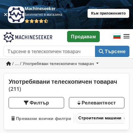
Machineseeker
Към приложението
Безплатно в магазина
Продавам
Търсене
/ ... / Употребяван телескопичен товарач
Употребявани телескопичен товарач
(211)
Филтър
Релевантност
Строителни машини
Премахни всички филтри