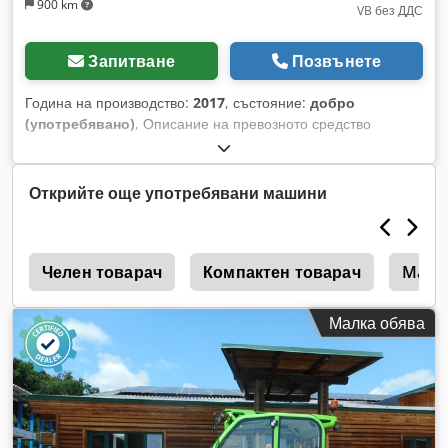
900 km
VB без ДДС
Запитване
Позвънете
Година на производство:
2017
, състояние:
добро
(употребявано)
, Описание на превозното средство
Телескопичен товарач AUSA T 307 H Година на
производство: 2017 По брояч: 8 832 часа Товароподемност:
3 тона Максимална височина на повдигане: 7 метра
Открийте още употребявани машини
Crjdpfx Aemxkategtjf 63 kW турбо двигател Kubota Само
2,07 м височина на конструкцията Само 2,02 м широчина
на конструкцията - включва кофа с грайфери - включва
3
земна кофа - включва палетни вилици - хидравлична
Челен товарач
Компактен товарач
Manit
система за бърза смяна на принадлежности - трета
хидравлична линия до държача на вилиците - задвижване
Малка обява
на всички колела - три режима на управление - управление
с джойстик - незабавно готов за работа - оригинална боя -
разрешително за движение по пътищата на Нидерландия
Цена на продажба: 32 950 евро без ДДС Възможна е и
евтина доставка!