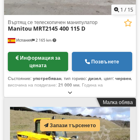
1
/
15
Въртящ се телескопичен манипулатор
Manitou
MRT2145 400 115 D
Испания
2 165 km
Информация за
Позвънете
цената
Състояние:
употребяван
, тип гориво:
дизел
, цвят:
червен
,
височина на повдигане:
21 000 мм
, Година на
производство:
2023
, часове на работа:
1 590 h
, Собствено
тегло: 14 900 кг Полезен товар: 4500 кг Cjdpfx Agezrx
Малка обява
Egstsrf Максимално допустимо тегло: 19 400 кг Размери (Д
x Ш x В): 673 x 250 x 304 см
Запази търсенето