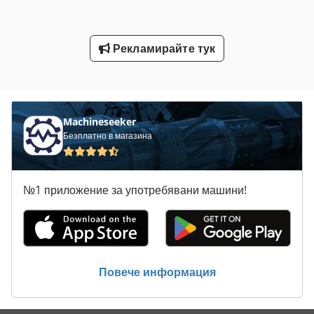
Транспортни Ленти
Рекламирайте тук
Търговията С Храни
Хартия С Катер
Machineseeker
Безплатно в магазина
№1 приложение за употребявани машини!
Повече информация