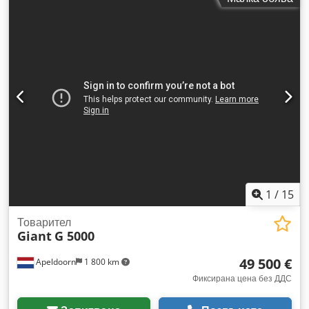
1
/
15
Товарител
Giant
G 5000
49 500 €
Apeldoorn
1 800 km
Фиксирана цена без ДДС