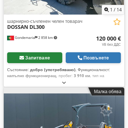
1
/
14
шарнирно-съчленен челен товарач
DOSSAN
DL300
120 000 €
Gondemaria
2 858 km
VB без ДДС
Запитване
Позвънете
Състояние:
добро (употребявано)
, Функционалност:
напълно функциониращ
, пробег:
3 910 км
, тип на
предаване:
автоматичен
, тип гориво:
дизел
, разход на
гориво на час:
15 л/ч
, капацитет на резервоара за гориво:
Малка обява
330 l
, цвят:
оранжев
, общо тегло:
18 865 кг
, тегло без
товар:
18 865 кг
, максимално тегло на товара:
6 000 кг
,
височина на повдигане:
4 000 мм
, размер на гумата:
23.5R25
, състояние на гумите:
90 процент
, състояние на
задвижването:
100 процент
, състояние на веригата:
90
процент
, конфигурация на осите:
2 оси
, брой места:
1
,