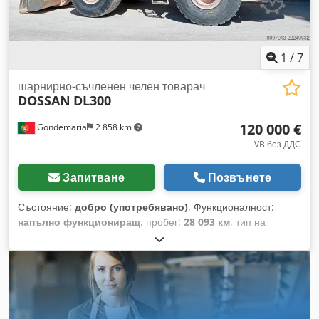
1
/
7
шарнирно-съчленен челен товарач
DOSSAN
DL300
120 000 €
Gondemaria
2 858 km
VB без ДДС
Запитване
Позвънете
Състояние:
добро (употребявано)
, Функционалност:
напълно функциониращ
, пробег:
28 093 км
, тип на
предаване:
автоматичен
, тип гориво:
дизел
, разход на
гориво на час:
15 л/ч
, капацитет на резервоара за гориво:
330 l
, цвят:
оранжев
, общо тегло:
18 865 кг
, тегло без
товар:
18 865 кг
, експлоатационно тегло:
18 865 кг
,
максимално тегло на товара:
6 000 кг
, повдигателна
мощност:
10 kg/m
, височина на повдигане:
4 000 мм
,