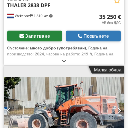
THALER
2838 DPF
35 250 €
Wekerom
1 810 km
VB без ДДС
Запитване
Позвънете
Състояние:
много добро (употребяван)
, Година на
производство:
2024
, часове на работа:
219 h
, Година на
производство: 2024 Собствено тегло: 1980 кг CE
маркировка: да Техническо състояние: много добро
Малка обява
Външно състояние: много добро Csdpfszhaftjx Amysrf