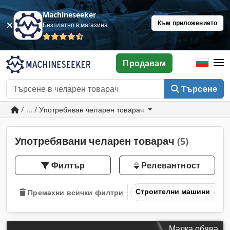
Machineseeker
Към приложението
Безплатно в магазина
Продавам
Търсене
/ ... / Употребяван челарен товарач
Употребявани челарен товарач
(5)
Филтър
Релевантност
Строителни машини
Премахни всички филтри
Малка обява