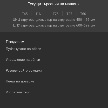
Текущи търсения на машини:
T45
T-Nut
T75
T27
T60
ЦНЦ стругове, диаметър на струговане 450–499 мм
ЦПУ стругове, диаметър на струговане 600–699 мм
Продавам
Публикуване на обяви
Управление на обяви
Резервирайте реклама
Печат на доверие
Изпратете търг