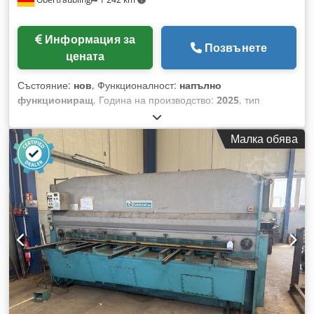
Информация за
Позвънете
цената
Състояние:
нов
, Функционалност:
напълно
функциониращ
, Година на производство:
2025
, тип
управление:
Управление с ЦПУ
, тип на задвижване:
хидравличен
, Технически данни: Дължина на рязане: 3100
Малка обява
мм Макс. дебелина на ламарината, St 42: 10 мм Макс.
дебелина на ламарината, INOX/V2A: 6,0 мм Ъгъл на
рязане: 2,0° Брой ходове: 12 на минута Обхват на задния
ограничител: 5,0 мм до 1000 мм Мощност на двигателя: 22
kW Хидравличен притискащ механизъм: 17 бр. Обем на
масления резервоар: 170 л Макс. налягане на маслото в
цилиндъра: 260 kg/cm² Стандартни аксесоари: - CNC-
управляван, моторизиран заден ограничител. Ход 1000 мм.
С безлуфтови сферични винтове. - Работна маса,
затворена конструкция, състояща се от сменяеми опорни
пластини, включително сферични ролки. - Ръчно
регулиране на процепа за рязане, централно управление