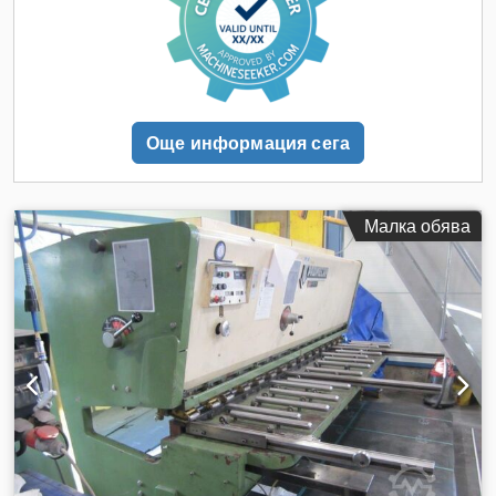
Още информация сега
Малка обява