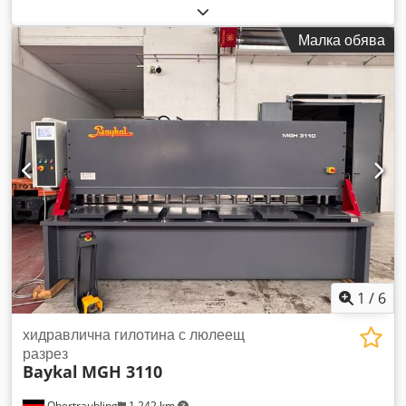
часове на работа:
800 h
, тип управление:
NC управление
,
производител на контролери:
Delem
, модел на контролер:
Малка обява
DAC-362
, работна ширина:
4 050 мм
, макс. дебелина на
ламарина:
10 мм
, Delem DAC-362, NC управление
програмируем заден ограничител автоматично регулиране
на разстоянието между рязанията автоматично регулиране
на ъгъла на рязане Csdpfx Ajzkty Ajhajha Машината е
работила само 800 часа Технически характеристики:
Дължина на рязане / макс. дължина на рязане 4050 мм
Дебелина на рязане / капацитет на рязане 10 мм
Изнесение / надвес 210 мм Заден ограничител / краен
ограничител 1000 мм Мощност на двигателя / мощност на
задвижващия двигател 15 kW Приблизително тегло на
машината / тегло 18000 кг Техническите характеристики,
аксесоарите и описанието на машината не са обвързващи.
1
/
6
хидравлична гилотина с люлеещ
разрез
Baykal
MGH 3110
Obertraubling
1 242 km