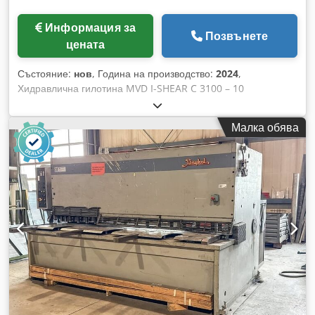
Информация за
Позвънете
цената
Състояние:
нов
, Година на производство:
2024
,
Хидравлична гилотина MVD I-SHEAR C 3100 – 10
оборудвана с пневматична задна поддръжка за ламарина.
CNC управление ESA S 625 TOUCH SCREEN РЕГУЛИРАНЕ
Малка обява
НА ЪГЪЛА НА РЯЗАНЕ АВТОМАТИЧНО РЕГУЛИРАНЕ НА
ОТСТОЯНИЕТО МЕЖДУ НОЖОВЕТЕ Капацитет на рязане
за материал 450N/mm2: 10 мм Капацитет на рязане за
материал 700N/mm2: 6 мм Дължина на рязане: 3100 мм
Разстояние между страничните стени: 3600 мм Променлив
ъгъл на рязане: 0,5 - 3° Брой притискащи цилиндри: 14
Удари в минута: 7 – 13 Csdpefh R Ilefx Ahaeha Гърло: 250
мм Мощност на мотора: 22 kW Милиметров ъгломер и два
опори за ламарина: 1000 мм Заден упор с ход 1000 мм и
ПНЕВМАТИЧНА ПОДДРЪЖКА ЗА ЛАМАРИНА.
Приблизително тегло: 10,5 тона