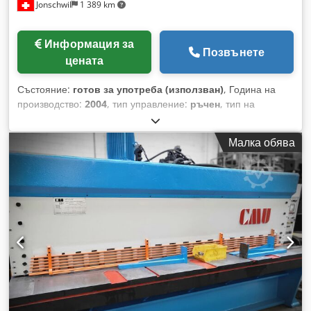
Jonschwil
1 389 km
Информация за
Позвънете
цената
Състояние:
готов за употреба (използван)
, Година на
производство:
2004
, тип управление:
ръчен
, тип на
задвижване:
хидравличен
, работна ширина:
2 050 мм
,
честота на ударите (мин.):
18 об./мин
, максимална честота
Малка обява
на ходовете:
18 об./мин
, максимална дебелина на
стоманен лист:
10 мм
, максимална дебелина на листа от
неръждаема стомана:
6 мм
, заден ограничител:
1 000 мм
,
мощност:
15 kW (20,39 к.с.)
, общо тегло:
7 600 кг
, обща
дължина:
2 400 мм
, обща ширина:
1 900 мм
, обща
височина:
2 000 мм
, брой опорни рамена:
2
, Дължина на
рязане 2050 мм, капацитет на рязане 10 мм, мотор 15 kW,
работна височина 800 мм, заден ограничител 5-1000 мм с
моторизирано задвижване, 2 предни опорни рамена със
страничен ъглов ограничител, крачен педал, размери
2700x1900x2000 мм, тегло приблизително 7600 кг, 1
резервно острие (ново) Chsdjxx Sm Dspfx Ahaoa