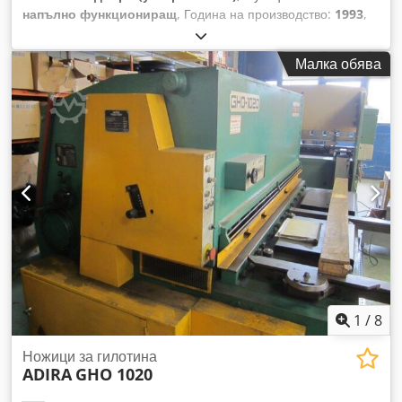
напълно функциониращ
, Година на производство:
1993
,
максимална дебелина на стоманен лист:
13 мм
, заден
ограничител:
1 000 мм
, максимална дължина на рязане:
Малка обява
3 050 мм
, моторизиран заден ограничител Chodpfx Ahov Tk
Efoasa регулиране на разстоянието между режещите
елементи регулиране на ъгъла на рязане крачен
превключвател Технически данни: Дължина на рязане /
макс. дължина на рязане 3050 мм Капацитет на рязане /
дебелина на рязане 13 мм Заден ограничител /
максимално разстояние 1000 мм Мощност на двигателя /
мощност на задвижването 22 кВ Тегло на машината,
приблизително / тегло 8000 кг Техническите данни,
аксесоарите и описанието на машината не са обвързващи.
1
/
8
Ножици за гилотина
ADIRA
GHO 1020