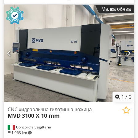
упор, габарити: 3400X2150X2000(В) mm, тегло 8900 kg ---
Малка обява
Хидравлична гилотина SCHIAVI 3000X6, отвор 500 mm,
моторизиран заден упор, габарити: 3400X2000X1800(В)
mm, тегло 7500 kg Codjwn Tk Eopfx Ahaeha
1
/
6
CNC хидравлична гилотинна ножица
MVD
3100 X 10 mm
Concordia Sagittaria
1 063 km