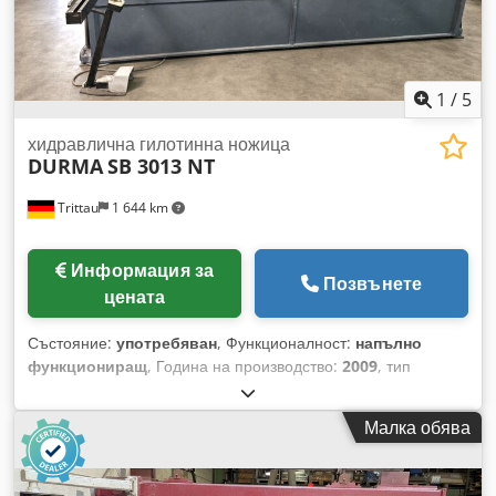
1
/
5
хидравлична гилотинна ножица
DURMA
SB 3013 NT
Trittau
1 644 km
Информация за
Позвънете
цената
Състояние:
употребяван
, Функционалност:
напълно
функциониращ
, Година на производство:
2009
, тип
управление:
Управляван от PLC
, Хидравлична листова
ножица Производител: DURMA, модел: SB 3013 NT Година
Малка обява
на производство: 2009 Технически данни Chedpfxezhwfws
Ahaea Производител: DURMA Модел: SB 3013 NT Година
на производство: 2009 Дължина на рязане: 3100 мм