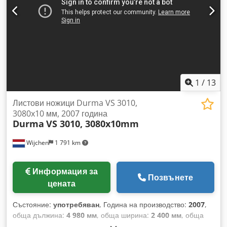
Година на производство: 2002 Режеща способност (St 42):
13 мм Дължина на рязане: 3060 мм Мощност на основния
мотор: 30 kW Основно напрежение: 380 V / 50 Hz / 3 фази
Системно налягане: 260 bar Размери и тегло: Ширина:
2300 мм Дължина: 4000 мм Височина: 2600 мм Тегло: 11
900 кг Машината е под напрежение и може да бъде
инспектирана или тествана по всяко време. Cjdpfxey D U
Dfe Ahaeha За повече информация или за уговорка на
1
/
13
оглед, моля свържете се с нас.
Листови ножици Durma VS 3010,
3080x10 мм, 2007 година
Durma
VS 3010, 3080x10mm
Wijchen
1 791 km
Информация за
Позвънете
цената
Състояние:
употребяван
, Година на производство:
2007
,
обща дължина:
4 980 мм
, обща ширина:
2 400 мм
, обща
височина:
2 200 мм
, Тегло: 11 500 кг Цена: По запитване -