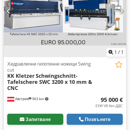
Допълнителни детайли: - Ръководство за експлоатация на
получим оферта за транспорт. Можете да намерите други
НЕМСКИ език
машини за обработка на метали на нашия уебсайт.
1
/
1
Хидравлични гилотинни ножици Swing
cut
KK Kletzer
Schwingschnitt-
Tafelschere SWC 3200 x 10 mm &
CNC
95 000 €
Австрия
963 km
EXW VB без ДДС
Запитване
Позвънете