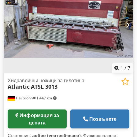
Дебелина на листовия материал: 13 мм Ход: 130 мм Брой
ходове: макс. 13/мин. Размери: приблизително Д 4,25 x Ш
2,40 x В 2,40 м Тегло: приблизително 12 т Оборудване: •
Регулируем заден ограничител до 1000 мм, който може да
се отмества • Ъглов ограничител • Предпазна светлинна
бариера за задната част на машината • Централно
регулиране на ширината на процепа • Сгъваем предпазен
щит за пръстите, 1000 мм • Управление Siemens PLC •
Сачмени ролки в опорната маса Всички данни са без
гаранция. По всяко време е възможно да се организира
демонстрация в нашата изложбена зала.
1
/
7
Хидравлични ножици за гилотина
Atlantic
ATSL 3013
Heilbronn
1 447 km
Информация за
Позвънете
цената
Състояние:
добро (употребявано)
, Функционалност: