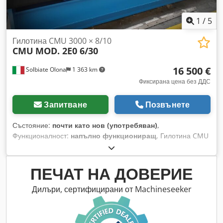
1
/
5
Гилотина CMU 3000 × 8/10
CMU
MOD. 2E0 6/30
16 500 €
Solbiate Olona
1 363 km
Фиксирана цена без ДДС
Запитване
Позвънете
Състояние:
почти като нов (употребяван)
,
Функционалност:
напълно функциониращ
, Гилотина CMU
3000 x 8/10 Модел 2E0 6/30 С моторизирано регулиране
Наклон на острието Codoy R Diwepfx Ahasha Употребявана
машина Вътрешен код: SER 63
ПЕЧАТ НА ДОВЕРИЕ
Дилъри, сертифицирани от Machineseeker