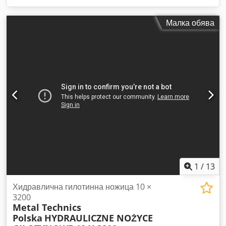
Малка обява
1
/
13
Хидравлична гилотинна ножица 10 ×
3200
Metal Technics
Polska
HYDRAULICZNE NOŻYCE