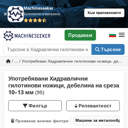
Machineseeker
Към приложението
Безплатно в магазина
Продавам
Търсене
/ ... / Употребяван Хидравлични гилотинови ножици, дебел
Употребявани Хидравлични
гилотинови ножици, дебелина на среза
10–13 мм
(95)
Филтър
Релевантност
Машини за металообраб
Премахни всички филтри