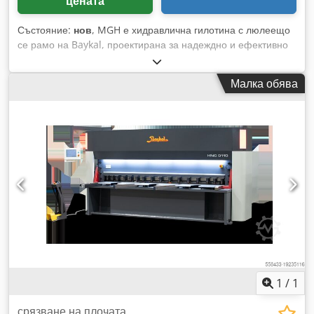
цената
Състояние:
нов
, MGH е хидравлична гилотина с люлеещо
се рамо на Baykal, проектирана за надеждно и ефективно
праволинейно рязане на ламарина. Тя е идеална за
универсални задачи по рязане, при които са от съществено
Малка обява
значение простотата, здравината и ниската поддръжка.
Серията MGH е особено подходяща за
металообработващи цехове, малки и средни работилници,
както и за индустриални производители. Chjdswnalvjpfx
Ahaea
1
/
1
срязване на плочата