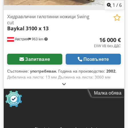
1
/
6
Хидравлични гилотинни ножици Swing
cut
Baykal
3100 x 13
16 000 €
Австрия
963 km
EXW VB без ДДС
Запитване
Позвънете
Състояние:
употребяван
, Година на производство:
2002
,
Дебелина на листа: 13 мм Дължина на листа: 3060 мм
Мотор: 30 kW Ходове/мин: 12 Размери (ДxШxВ): 4000 x
2300 x 2600 мм Тегло прибл.: 11900 кг Baykal 3100x13
Малка обява
хидравлична гилотина за ламарина – година на
производство 2002 Тази високоефективна гилотина
впечатлява с изключително здрава конструкция и висока
прецизност. Благодарение на голямото си собствено тегло,
тя гарантира стабилна и безвибрационна работа – идеална
за взискателни задачи по рязане. Технически данни: