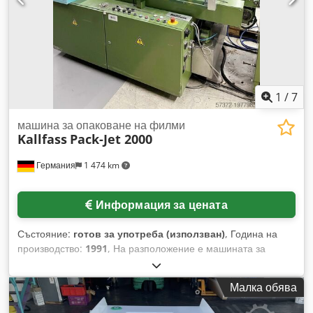
1
/
7
машина за опаковане на филми
Kallfass
Pack-Jet 2000
Германия
1 474 km
Информация за цената
Състояние:
готов за употреба (използван)
, Година на
производство:
1991
, На разположение е машината за
опаковане във фолио Kallfass Pack-Jet 2000 с тунел за
термосвиване Kallfass Universal 450N. Макс. ширина на
Малка обява
ролката: 760 мм, номинална мощност: 9 kW, работно
напрежение: 380 V, управляващо напрежение: 24 V,