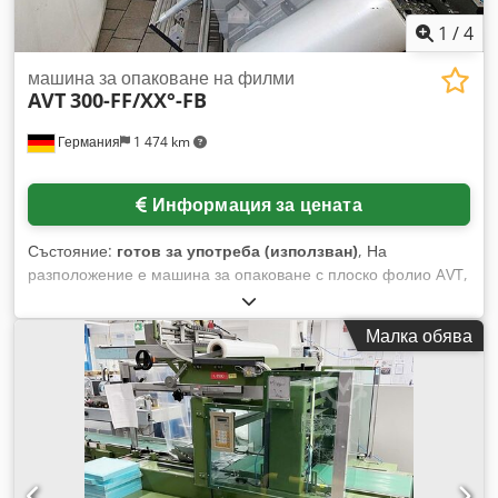
1
/
4
машина за опаковане на филми
AVT
300-FF/XX°-FB
Германия
1 474 km
Информация за цената
Състояние:
готов за употреба (използван)
, На
разположение е машина за опаковане с плоско фолио AVT,
включително лентов транспортьор под ъгъл. Вид фолио:
PE/PP, диапазон на ширината на фолиото: 120 мм - 600
Малка обява
мм, диапазон на дебелината на фолиото: 40 µm - 200 µm,
размери на машината X/Y: прибл. 1400 мм / 1400 мм,
тегло: прибл. 250 кг, управление: Siemens. Налична е
документация. Възможен е оглед на място. Crjdexf Iihopfx
Al Sof