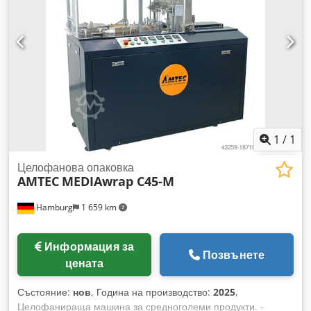
1
/
1
Целофанова опаковка
AMTEC
MEDIAwrap C45-M
Hamburg
1 659 km
Информация за
Позвънете
цената
Състояние:
нов
, Година на производство:
2025
,
Целофанираща машина за средноголеми продукти. -