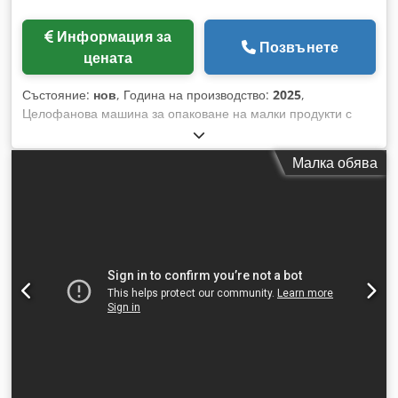
Информация за
Позвънете
цената
Състояние:
нов
, Година на производство:
2025
,
Целофанова машина за опаковане на малки продукти с
целофанова фолио. AMTEC Cello Wrapper е
предназначена основно за целофаниране на малки кутии
Малка обява
като например за цигарени книжки, тестета карти, ножчета
за бръснене, опаковки за дъвки и др. - Спецификации:
максимална честота на машината при празен ход: 120
цикъла/минута; размери на продукта (Дължина 30-130) x
(Ширина 20-80) x (Височина 5-35) мм; електрозахранване:
220V, 3kW; налягане на въздуха: 3 bar; размери на
опаковъчната машина: Д1500 x Ш700 x В1650 мм; тегло:
около 410 кг. Credpjv Nkxdefx Al Ssf Моля, имайте
предвид, че нашите цени за нови машини често са по-ниски
от обичайните цени на употребявани. Не се колебайте да
ни отправите запитване и да ни опишете вашата задача по
опаковането. На склад обикновено разполагаме с 30-50
различни нови машини, налични веднага. За машини, които