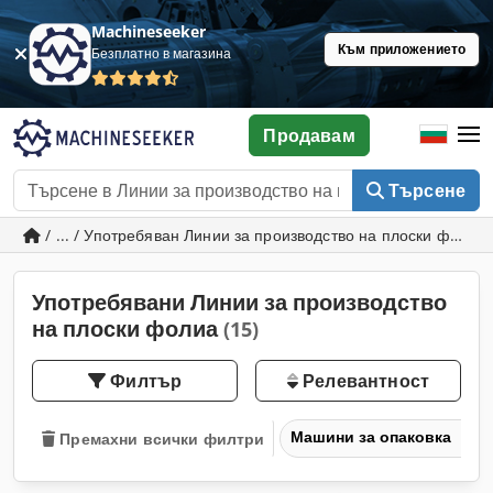
Machineseeker
Към приложението
Безплатно в магазина
Продавам
Търсене
/ ... / Употребяван Линии за производство на плоски фолиа
Употребявани Линии за производство
на плоски фолиа
(15)
Филтър
Релевантност
Машини за опаковка
Премахни всички филтри