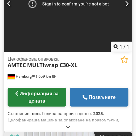
1
/
1
Целофанова опаковка
AMTEC
MULTIwrap C30-XL
Hamburg
1 659 km
Информация за
Позвънете
цената
Състояние:
нов
, Година на производство:
2025
,
Целофанираща машина за опаковане на правоъгълни,
кръгли или овални продукти. Машината Cello Wrapper е
специално проектирана за целофаниране на няколко