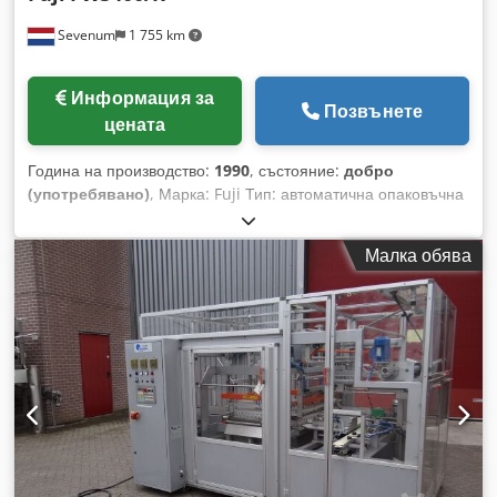
Sevenum
1 755 km
Информация за
Позвънете
цената
Година на производство:
1990
, състояние:
добро
(употребявано)
, Марка: Fuji Тип: автоматична опаковъчна
машина Модел: FW-3400 Година на производство: 1990
Рамка: стоманена, боядисана Размери (Д x Ш x В): 4 500 x
Малка обява
1 100 x 1 600 мм Ширина на продукта: макс. 140 мм
Височина на продукта: макс. 60 мм Codpfx Aljfx Sqgo Ssrf
Дължина на продукта: 80 - 350 мм (диапазон на дължината
на рязане) Капацитет: 20 - 300 опаковки/минута Друго:
ширина на фолиото до 430 мм отделен мобилен
трансформаторен шкаф дигитален дисплей с управление
документация на английски език продава се в състоянието,
в което е или адаптирана според нуждите на клиента