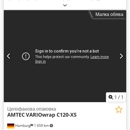
Технически характеристики: максимален машинен цикъл в
празен ход: 45 цикъла/минута; размери на продукта (мм)
Малка обява
Д(110-190)xШ(70-150)xВ(5-30) - (Ш+В Cedpfx Alev Nkw Hs
Serf
1
/
1
Целофанова опаковка
AMTEC
VARIOwrap C120-XS
Hamburg
1 659 km