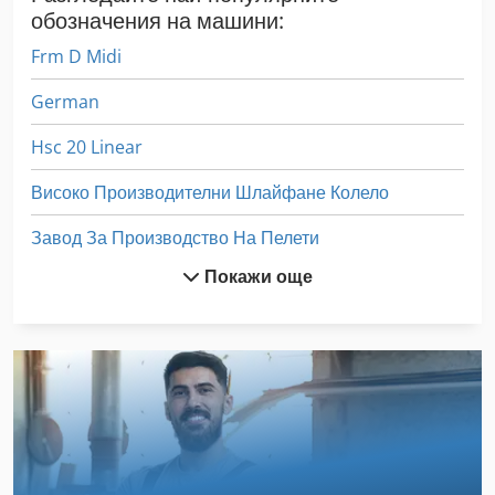
обозначения на машини:
Frm D Midi
German
Hsc 20 Linear
Високо Производителни Шлайфане Колело
Завод За Производство На Пелети
Покажи още
Измерване На Плоча
Лист За Почистване На Машини
Машина За Гравиране На Стъкло
Машина За Изправяне На Лист
Машина За Обработка На Листов Метал