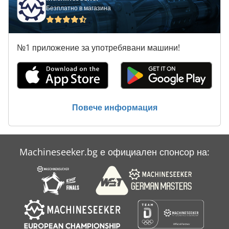
Производство На Пелети
Безплатно в магазина
Производство На Строителни Материали
№1 приложение за употребявани машини!
Профилиране На Линия
Фрези Торцеви С Пластини
Повече информация
Machineseeker.bg е официален спонсор на: