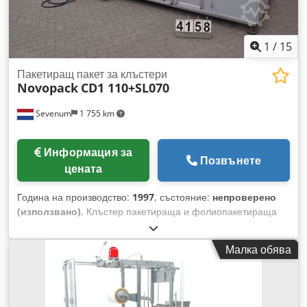
1
/
15
Пакетиращ пакет за клъстери
Novopack
CD1 110+SL070
Sevenum
1 755 km
Информация за
Позвънете
цената
Година на производство:
1997
, състояние:
непроверено
(използвано)
, Клъстер пакетираща и фолиопакетираща
машина Марка: Novopack Csdjia I Ifepfx Al Ssrf Модел: CD1
110+SL070 Размери: 3600x2000x2150 мм Първа
Малка обява
запечатваща греда: 1050 мм Странична запечатваща
греда: 650 мм Подаван конвейер: Flexlink Мощност: 10kW
Продава се в състоянието, в което се намира или
модифицирана според изискванията на клиента