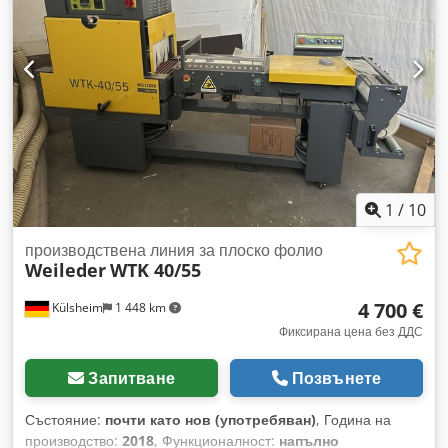
1
/
10
производствена линия за плоско фолио
Weileder
WTK 40/55
4 700 €
Külsheim
1 448 km
Фиксирана цена без ДДС
Запитване
Позвънете
Състояние:
почти като нов (употребяван)
, Година на
производство:
2018
, Функционалност:
напълно