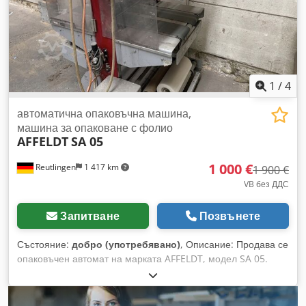
1
/
4
автоматична опаковъчна машина,
машина за опаковане с фолио
AFFELDT
SA 05
1 000 €
Reutlingen
1 417 km
1 900 €
VB без ДДС
Запитване
Позвънете
Състояние:
добро (употребявано)
, Описание: Продава се
опаковъчен автомат на марката AFFELDT, модел SA 05.
Машината е използвана, но се намира в работещо
състояние и функционира безупречно. Тя е идеална за
индустриално използване при опаковане на продукти във