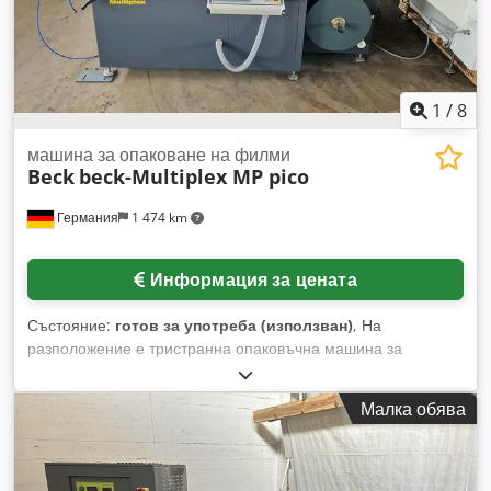
1
/
8
машина за опаковане на филми
Beck
beck-Multiplex MP pico
Германия
1 474 km
Информация за цената
Състояние:
готов за употреба (използван)
, На
разположение е тристранна опаковъчна машина за
заваряване Beck. Обработвани материали: рециклируеми
монофилми/рециклат/биофилм. Обхват на ширината на
Малка обява
продукта: 20 мм – 400 мм, макс. височина на продукта: 200
мм, макс. производителност на опаковката: 60 цикъла/мин.
Включва термосвивачка beck. Налична е документация.
Оглед е възможен след уговорка. Credpjxn Aamofx Al Sof