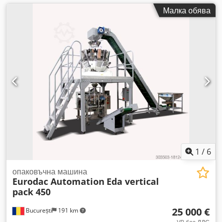
Малка обява
1
/
6
опаковъчна машина
Eurodac Automation
Eda vertical
pack 450
25 000 €
București
191 km