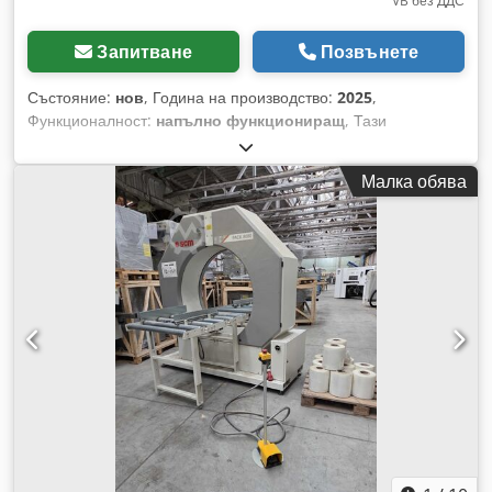
VB без ДДС
Запитване
Позвънете
Състояние:
нов
, Година на производство:
2025
,
Функционалност:
напълно функциониращ
, Тази
опаковъчна система се използва за опаковане на
хранителни и нехранителни продукти в различни форми:
Малка обява
прахообразни, гранулирани, твърди с неправилна форма и
течности. Машината е снабдена с подаващ елеватор, който
внимателно повдига продуктите; елеваторът може да бъде
с пластмасови чашки във форма Z или с PU/ПВЦ лента със
стоманена конструкция от неръждаема стомана, или може
да се използва шнеков елеватор за гранулирани или
прахообразни продукти. Продуктът се подава към
мултиглавен везен модул с 10, 14 или 28 везни. Кантарът е
поставен върху специално проектирана платформа от
неръждаема стомана за намаляване на вибрациите.
Опаковъчната машина работи с фолиа с различна
дебелина, различна ширина и различни материали
(PE/PE/BOPP/Хартия/Алуминий/Найлон) и произвежда
следните видове опаковки: възглавница, възглавница с