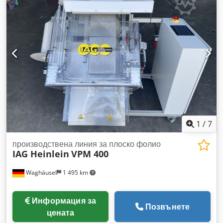
основен предпазител: 3x 20A, номинален ток: 18A.
Включително тунел за термосвиване Kallfass Universal
450N, номинална мощност: 16,5 +1 kW. Дължина на
линията: около 9000 мм, ширина: 1400 мм.
Трансформаторът за заваряващия щифт е дефектирал.
Възможен е оглед на място. Crsdpew Nykmefx Al Sef
1
/
7
производствена линия за плоско фолио
IAG Heinlein
VPM 400
Waghäusel
1 495 km
Информация за
Позвънете
цената