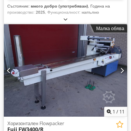
Състояние:
много добро (употребяван)
, Година на
производство:
2025
, Функционалност:
напълно
функциониращ
, за полурукавна PE фолио от ролка,
ширина на фолиото до 400 мм, дължина на торбата до 750
Малка обява
мм, дебелина на фолиото 0,05 до 0,14 мм, дължината на
торбата е свободно регулируема, отделяне на торбите чрез
нож, защитно устройство за напречното заваряване
Codpoyrmuwefx Al Serf
1
/
11
Хоризонтален Flowpacker
Fuji
FW3400/R