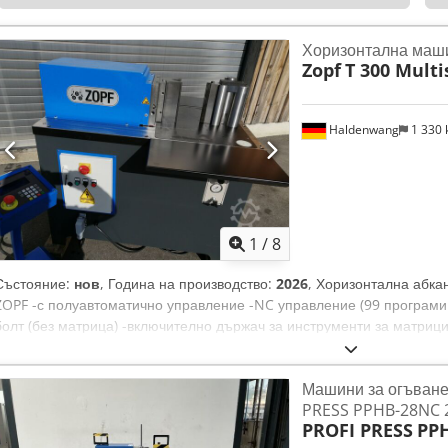
Хоризонтална маши
Zopf
T 300 Mult
Haldenwang
1 330
1
/
8
Състояние:
нов
, Година на производство:
2026
, Хоризонтална абка
ZOPF -с полуавтоматично управление -NC управление (99 програми
болт (без матрица) -включително държач за инструменти за матрици 
Dsdpjfh Tntefx Aa Iock - Ходът се настройва безстепенно от 0 до 25
регулируема Работен ход макс. 10 мм/сек. Връщане 20 мм/сек. - Х
Машини за огъване
Максимална височина на инструмента 250 мм - Мощност на мотора 3
PRESS PPHB-28NC 
височина 900 мм - Затворена маса - Сменяема износваща плоча - Те
PROFI PRESS
PP
Способност за огъване: Плосък материал 200x20 мм Кръгла тръба 3/