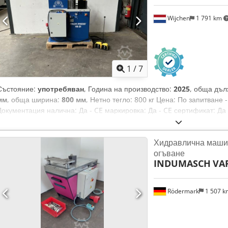
Wijchen
1 791 km
1
/
7
Състояние:
употребяван
, Година на производство:
2025
, обща дъ
мм
, обща ширина:
800 мм
, Нетно тегло: 800 кг Цена: По запитване 
Документация налична: Да - CE маркировка: Да - CE сертификат: Д
Работни часове: 0 - Управление: Teach-in - Мощност на двигателя:
мм x 800 мм x 1400 мм (д x ш x в) - Транспортно тегло [кг]: 800 кг - 
Хидравлична машин
Dcsdpfxsxixrue Aa Iek Финансова информация ДДС: Посочената цен
огъване
ДДС-отчисления възможни за фирми Доставка и изкупуване са възмо
INDUMASCH
VA
индустриалния сектор Лукас ван Росум
Rödermark
1 507 