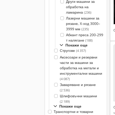
Други машини за
обработка на
ламарина
(236)
Лазерни машини за
рязане, X-ход 3000–
3999 мм
(235)
Абкант преса 200-299
т налягане
(188)
Покажи още
Стругове
(4 357)
Аксесоари и резервни
части за машини за
обработка на метали и
инструментални машини
(4 087)
Заваряване и рязане
(2 536)
Шлифовъчни машини
(2 189)
Покажи още
Транспортни и товарни