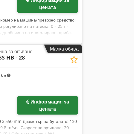
Информация за
цената
, номер на машина/превозно средство:
 регулиране на натиска: 0 – 25 т -
с. дълбочина на инсталиране: прибл.
особност, напр.: – Плоска стомана
ониращо управление: SIEMENS OP 5 –
Малка обява
на за огъване
 В 1100 x Д 700 мм - Тегло: прибл. 900
S HB - 28
8 km
Информация за
цената
00 x 550 mm Диаметър на буталото: 130
9,8 m/sec Скорост на връщане: 20
0,65 t Обща мощност: 4 kW