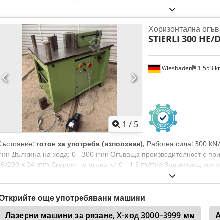
тегло на детайла: 250 мм Регулируем ход: 0 - 235 мм Работна скоро
връщане: 20 000 мм/мин. Мощност: 3 kW Капацитет плоски заготовки
Хоризонтална огъ
Ø мм Капацитет масив: 40 x 40 мм Дължина: 1250 мм Ширина: 700
STIERLI
300 HE/
1200 мм Тегло: 1050 кг
Wiesbaden
1 553 
1
/
5
Състояние:
готов за употреба (използван)
, Работна сила: 300 kN
mm Дължина на хода: 0 - 300 mm Огъваща производителност с при
16/200 x 24 mm Скорост на огъване: 0 - 1,3 m/min Задвижващ мотор
(Д x Ш x В): 1250 x 820 x 1120 mm Dcedex Apgcepfx Aa Iek
Открийте още употребявани машини
Лазерни машини за рязане, X-ход 3000–3999 мм
А