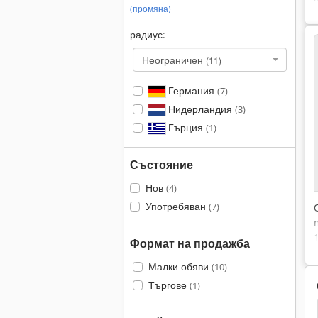
(промяна)
радиус:
Неограничен
(11)
Германия
(7)
Нидерландия
(3)
Гърция
(1)
Състояние
Нов
(4)
Употребяван
(7)
Формат на продажба
Малки обяви
(10)
Търгове
(1)
Хидравлична Машина
Хидравлични Машини