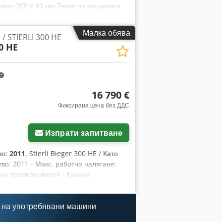
лязо 200 x 10 мм Тегло на машината
 NC-управление за настройка на хода
ъчен или полуавтоматичен режим
Малка обява
/ STIERLI 300 HE
Работна маса с делителна скала за
0 HE
16 790 €
Фиксирана цена без ДДС
Изпрати запитване
во:
2011
, Stierli Bieger 300 HE / Като
тво: 2011 - Макс. работно налягане:
чен превключвател - Крачен
pfx Aaszbtfhs Isk - Документация
 грешки в описанието е запазено.
 на употребявани машини