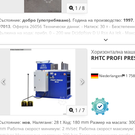
1
/
8
Състояние:
добро (употребявано)
, Година на производство:
1997
97013
, Оферта 26056 Технически данни: - Натиск: 30 т - Безстепенно
Дължина на хода: прибл. 0 – 200 мм Dcjdpfsyv D U Rsx Aa Iek - Мак
200 мм - Височина на инструмента до: прибл. 150 мм - Огъваема сп
около 150 x 15 мм – Квадратна стомана около 30 x 30 мм - Позици
Хоризонтална маши
A2 - Задвижване: 400 V / 4,0 kW - Необходима площ: прибл. Ш 1400 x
RHTC
PROFI PRES
кг - Огъващ лост - Различни инструменти за кръгло огъване
Niederlangen
1 75
1
/
7
Състояние:
нов
, Налягане: 28 t Ход: 180 mm Размер на масата: 3
mm Работна скорост минимум: 2 m/sec Работна скорост максимум: 
mm/sec Максимално налягане: 200 bar Тегло на машината прибл.: 