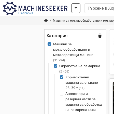
България
Машини за металообработване и метал
Категория
Машини за
металообработване и
металорежещи машини
(31 994)
Обработка на ламарина
(5 469)
Хоризонтални
машини за огъване
26–39 т
(11)
Аксессоари и
резервни части за
машини за обработка
на ламарина
(346)