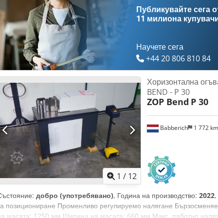
Публикувайте сега от
11 милиона купувач
Научете сега
+44 20 806 810 84
Хоризонтална огъ
BEND - P 30
ZOP Bend
P 30
Babberich
1 772 k
1
/
12
Състояние:
добро (употребявано)
, Година на производство:
2022
за позициониране Променливо регулируемо налягане Бързосменяе
на масата: 1250 мм Ширина на масата: 660 мм Макс. работно наляга