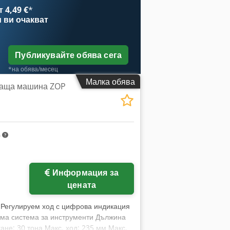
 4,49 €
*
и
ви очакват
Публикувайте обява сега
*на обява/месец
Малка обява
ваща машина ZOP
m
Информация за
цената
, Регулируем ход с цифрова индикация
ма система за инструменти Дължина
не: 30 тона Макс. ход: 235 мм Макс.