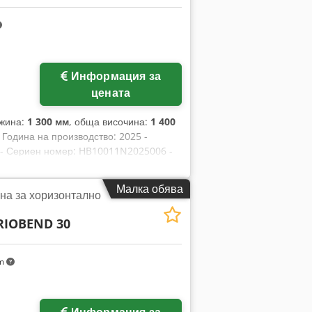
Информация за
цената
лжина:
1 300 мм
, обща височина:
1 400
- Година на производство: 2025 -
а - Сериен номер: HB10011N2025006 -
 4,0 kW - Транспортни размери: 1300
Транспортни пакети [бр.]: 1
Малка обява
а за хоризонтално
а е без ДДС ДДС/Облагане с разлика:
жни по всяко време за всичко в
RIOBEND 30
km