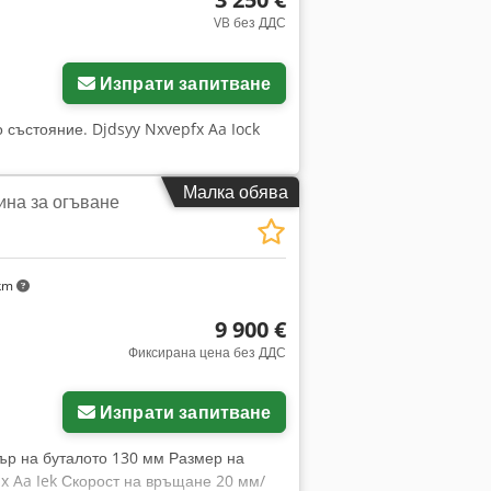
VB без ДДС
Изпрати запитване
о състояние. Djdsyy Nxvepfx Aa Iock
Малка обява
на за огъване
 km
9 900 €
Фиксирана цена без ДДС
ще снимки
Изпрати запитване
тър на буталото 130 мм Размер на
jx Aa Iek Скорост на връщане 20 мм/