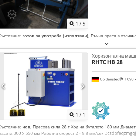
1
/
5
Състояние:
готов за употреба (използван)
, Ръчна преса в отличн
Хоризонтална маши
RHTC
HB 28
Goldenstedt
1 690
Заявете о
1
/
1
Състояние:
нов
, Пресова сила 28 т Ход на буталото 180 мм Диаме
масата 300 x 550 мм Работна скорост 2 - 9,8 мм/сек Dcsdpfeqzmgq