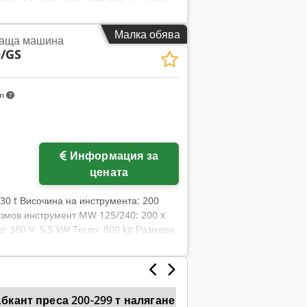
ст: 10 000 мм/мин. Скорост на
: 200 x 24 мм Капацитет тръби: 60 x 4
Малка обява
ваща машина
 мм Dedpfx Aowrzmvsa Ieck Височина:
D/GS
km
Информация за
цената
/30 t Височина на инструмента: 200
змов инструмент MW 125/240: 200 x
: 380 V, 5,5 kW Тегло: 800 kg Размери
бкант преса 200-299 т налягане
Stierli
Induma