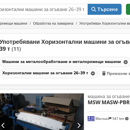
Търсене
орежещи машини
Обработка на ламарина
Употребяван Хоризонтални ма
Употребявани Хоризонтални машини за огъв
39 т
(11)
Машини за металообработване и металорежещи машини
Хоризонтални машини за огъване 26–39 т
Премахни 
машина за огъване
MSW
MASW-PBR
Marousi
541 km