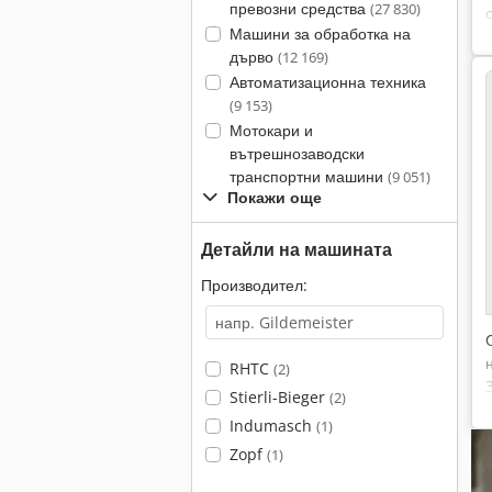
превозни средства
(27 830)
Машини за обработка на
дърво
(12 169)
Автоматизационна техника
(9 153)
Мотокари и
вътрешнозаводски
транспортни машини
(9 051)
Покажи още
Детайли на машината
Производител:
RHTC
(2)
Stierli-Bieger
(2)
Indumasch
(1)
Zopf
(1)