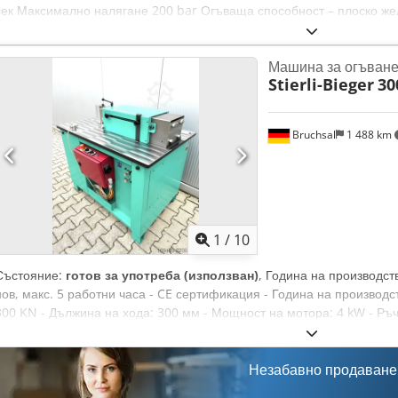
сек Максимално налягане 200 bar Огъваща способност – плоско же
приблизително 800 кг Размери приблизително 1150 x 1103 x 750 мм
на буталото и съхранение на до 100 програми Превключвател за р
Машина за огъване 
Клапани за регулиране на потока и налягането Вграден манометър 
Stierli-Bieger
30
ъгъл Задна упора
Bruchsal
1 488 km
1
/
10
Състояние:
готов за употреба (използван)
, Година на производст
нов, макс. 5 работни часа - CE сертификация - Година на производс
300 KN - Дължина на хода: 300 мм - Мощност на мотора: 4 kW - Ръ
превключвател - Различни огъващи инструменти - Ограничител Dcsd
Размери: ДxШxВ 1,5x1,2x1,5 м / Тегло: 850 кг Правото на промяна и
Незабавно продаване