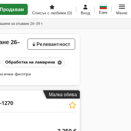
Продавам
Език
Списък с любими
(0)
Вход
Меню
шини за огъване 26–39 т
ане 26–
Релевантност
Обработка на ламарина
всички филтри
Малка обява
-1270
3 250 €