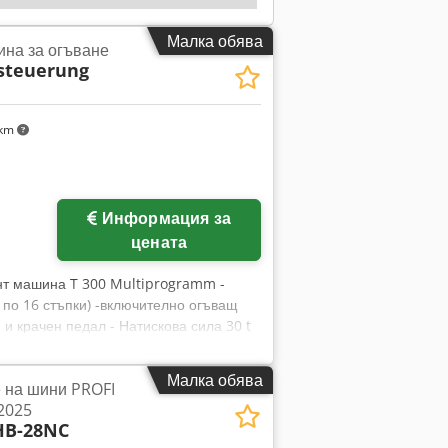
Малка обява
на за огъване
isteuerung
 km
Информация за
цената
нт машина T 300 Multiprogramm -
 по 16 стъпки) -включително огъващ
и крачен педал - Натискова сила 30 t
0 мм - Работната скорост е
идравличното налягане се настройва -
Малка обява
 на шини PROFI
,0 kW - 400 V 50 Hz 3 фази - Работна
2025
гло 950 кг - Цвят RAL5012 / RAL7015 -
HB-28NC
8" - 2"