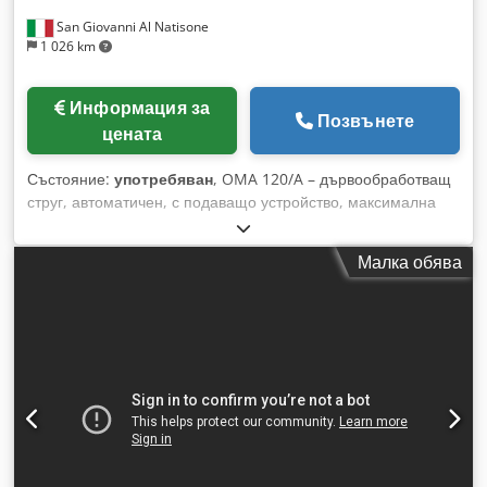
Drechs. am B.
San Giovanni Al Natisone
1 026 km
Информация за
Позвънете
цената
Състояние:
употребяван
, OMA 120/A – дървообработващ
струг, автоматичен, с подаващо устройство, максимална
дължина на обработвания детайл 1200 мм. Djdpfx
Aljyhgqds Nock Габаритни размери: 230 x 160 x 150 см.
Малка обява