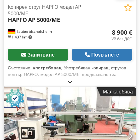
Копирен струг HAPFO модел AP
5000/ME
HAPFO
AP 5000/ME
8 900 €
Tauberbischofsheim
1 437 km
VB без ДДС
Запитване
Позвънете
Състояние:
употребяван
, Употребяван копиращ стругов
център HAPFO, модел AP 5000/ME, предназначен за
професионална употреба в дървообработването.
Машината служи за копиращо струговане на детайли и е
Малка обява
подходяща за типични стругови и формоващи операции
върху дърво. Dcedpfx Aszrx Sajl Njk Технически данни: -
Разстояние между центровете: 1300 мм - Височина на
центровете: 250 мм - Мощност на мотора: 1,4 kW