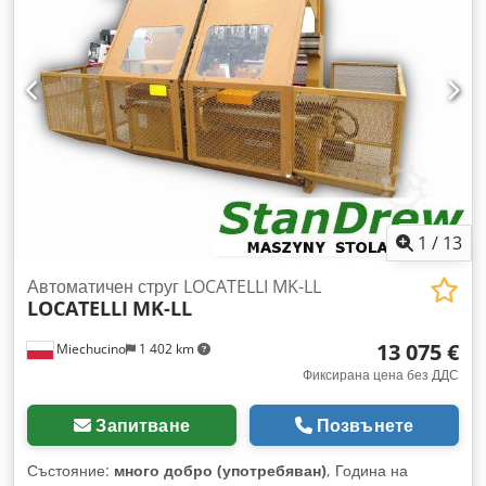
двигател: 5,8 kW - Мощност на двигателя на помпата: 4,21
kW - Шест степени на скорост на въртене - 865 / 1705 /
1730 / 2975 / 3410 / 5950 - Три основни режещи
инструмента - Два режещи инструмента с хидравлично
придвижване - Регулиране на скоростта на подаване -
Регулиране на скоростта на придвижване на режещите
инструменти - Автоматичен и полуавтоматичен режим на
работа - Спирачка Dodpfx Alsg Dcave Neck Габаритни
размери на машината: - Дължина: 240 см - Ширина: 150 см
- Височина: 280 см - Тегло: приблизително 1000 кг
1
/
13
Автоматичен струг LOCATELLI MK-LL
LOCATELLI
MK-LL
13 075 €
Miechucino
1 402 km
Фиксирана цена без ДДС
Запитване
Позвънете
Състояние:
много добро (употребяван)
, Година на