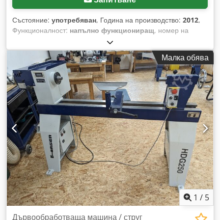
Състояние:
употребяван
, Година на производство:
2012
,
Функционалност:
напълно функциониращ
, номер на
машина/превозно средство:
20577
, Продава се
компютърно управляем струг Centauro T-Star. Произведен
Малка обява
през 2012 г. Малко използван. Максималната дължина на
обработвания детайл е 1600 мм, максималният диаметър
е 250 мм. Djdjztfpzepfx Al Nock
1
/
5
Дървообработваща машина / струг