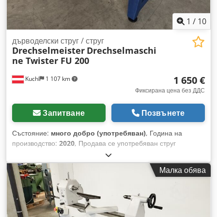
1
/
10
дърводелски струг / струг
Drechselmeister
Drechselmaschi
ne Twister FU 200
1 650 €
Kuchl
1 107 km
Фиксирана цена без ДДС
Запитване
Позвънете
Състояние:
много добро (употребяван)
, Година на
производство:
2020
, Продава се употребяван струг
Drechselmeister Twister FU 200 със растояние между
центровете 715 мм. Машината е в добро състояние.
Малка обява
Технически данни - Височина на центъра: 200 мм -
Диаметър на въртене: 395 мм (с опционално външно
устройство до 700 мм) - Растояние между центровете:
около 715 мм (възможно разширение) Dcedpfxjyucw Te Al
Njk - Шпинделен захват: M33 x 3,5 с ASR (Euro) предпазна