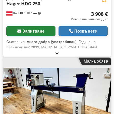
Hager
HDG 250
3 908 €
Kuchl
1 107 km
Фиксирана цена без ДДС
Запитване
Позвънете
Състояние:
много добро (употребяван)
, Година на
производство:
2019
, МАШИНА ЗА ОБУЧИТЕЛНА ЗАЛА
Продава се използван струг за дърво Hager HDG 250 с
височина на центъра 250 mm. Машината е била
Малка обява
използвана в нашите курсове по дърводелство в нашия
център, намира се в много добро състояние и е
сервизирана и проверена от нашия професионален екип.
(Напълно изправна) Технически данни: Dcodpfsrtqi Iox Al
Nok - Височина на центъра: 250 mm - Разстояние между
центровете: 1.000 mm - Вретено: M33 x 3,5 със зъбен
конус MK3 и ASR (Euro) канал за предпазване от изпадане -
Отвор на вретеното (диаметър): 20 mm - Подвижен център,
ход: 150 mm / MK3 - Глава за опора на ръка: 300 mm -
Тегло: 270 kg - Дължина x ширина: 1.800 x 640 mm - Мотор: