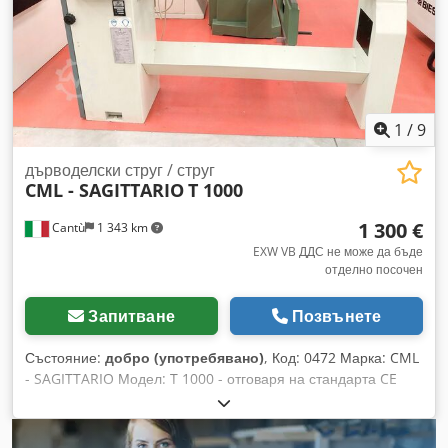
1
/
9
дърводелски струг / струг
CML - SAGITTARIO
T 1000
1 300 €
Cantù
1 343 km
EXW VB ДДС не може да бъде
отделно посочен
Запитване
Позвънете
Състояние:
добро (употребявано)
, Код: 0472 Марка: CML
- SAGITTARIO Модел: T 1000 - отговаря на стандарта CE
Струг за дърво и подобни материали – отговаря на
стандарта CE Технически данни: Максимално разстояние
между центровете: 1000 мм Dodjzquzbepfx Al Neck