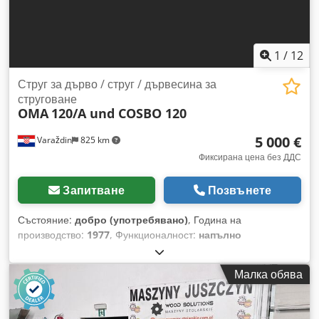
1
/
12
Струг за дърво / струг / дървесина за
струговане
OMA
120/A und COSBO 120
5 000 €
Varaždin
825 km
Фиксирана цена без ДДС
Запитване
Позвънете
Състояние:
добро (употребявано)
, Година на
производство:
1977
, Функционалност:
напълно
функциониращ
, номер на машина/превозно средство:
090977 / 280777
, Шлайфмашина за дърво, марка Oma,
Малка обява
модел 120/A, сериен номер 090977, употребявана.
Dcedpfx Ajzkqxvol Njk Шлайфмашина за дърво, марка
Oma, модел Cosbo 120, сериен номер 280777,