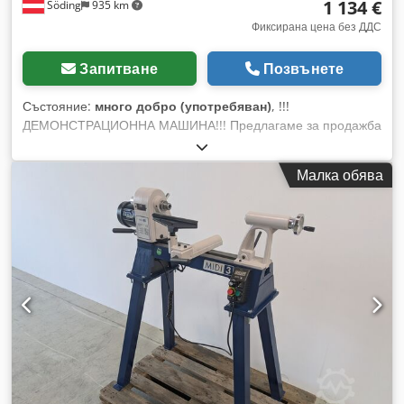
1 134 €
Söding
935 km
Фиксирана цена без ДДС
Запитване
Позвънете
Състояние:
много добро (употребяван)
, !!!
ДЕМОНСТРАЦИОННА МАШИНА!!! Предлагаме за продажба
струг Drechselmeister MIDI 2 Plus с разстояние между
центровете около 400 мм. Машината е в много добро
Малка обява
състояние и е ревизирана и проверена от нашия
квалифициран персонал. (Напълно функционална)
Технически данни: - Височина на центровете: около 178 мм
/ диаметър на обработка: 355 мм - Разстояние между
центровете: около 400 мм (може да се увеличи с
допълнителни удължители на леглото) - Скорости: 60 –
1000 / 150 – 1900 / 350 – 3700 об./мин. - Присъединителен
размер на шпиндела: M33 x 3,5 (конус MK2) с ASR
(европейска) система за защита от случайно изключване -
Люлеен опорен център със сменяем конус 100 мм MK2,
трапецовидна резба и мерна скала! (Опционално: сменяем
конус със система за захващане ER25 за пробиване) -