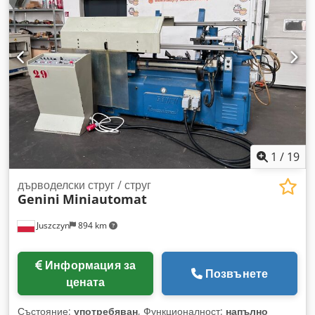
употребявана.
1
/
19
дърводелски струг / струг
Genini
Miniautomat
Juszczyn
894 km
Информация за
Позвънете
цената
Състояние:
употребяван
, Функционалност:
напълно