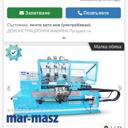
Запитване
Позвънете
Състояние:
почти като нов (употребяван)
,
ДЕМОНСТРАЦИОННА МАШИНА Продава се
демонстрационна машина – струг за дърво Stratos XL с
височина на центровете 280 мм. Стругът е използван за
Малка обява
кратък период от време за демонстрационни цели в
Hödnerhof. Поради това може да се определи като нов, с
пълна гаранция. Технически характеристики: - Височина на
центровете: 280 мм - Диаметър на обработка над леглото:
550 мм с опционално допълнително легло (външно
струговане) до 1000 мм! - Разстояние между центровете:
приблизително 780 мм (разширяемо!) - Връзка на
шпиндела: M33 x 3,5 с ASR (европейски) канал за защита от
изтичане* - Шпиндел и луфт: конус MK2 - Честотен
инвертор (3 степени на ремъка): Степен 1: 60 – 1200 об./
мин | Степен 2: 100 – 2200 об./мин | Степен 3: 150 – 3700
об./мин - Ход на пинолата: 150 мм (с скала) - Пинола на
луфта с трапецовидна резба и система за бърза смяна (за
бормашини ER25) - Мотор: 2,2 kW / 3 к.с. - Тегло: