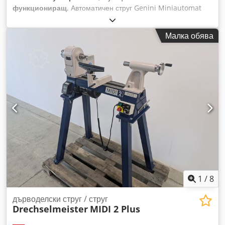
функциониращ
, Автоматичен струг Genini Miniautomat
Автоматичен струг за обработка на заготовки Хидравлична
помпа с мощност 1,5 kW Максимална дължина на
Малка обява
заготовката: 950 мм Максимална дължина на обработка:
120 мм Максимален диаметър на обработка: 80 мм Два
опори с профилиращи ножове 1 преден шпиндел за
пробиване или предно профилиране Dcedpszgc Rcofx Al
Nsk 1 груб режещ нож Тегло на машината: приблизително
1800 кг CE сертификат
1
/
8
дърводелски струг / струг
Drechselmeister
MIDI 2 Plus