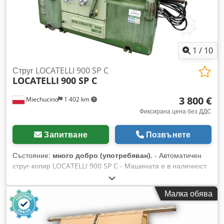
1
/
10
Струг LOCATELLI 900 SP C
LOCATELLI
900 SP C
3 800 €
Miechucino
1 402 km
Фиксирана цена без ДДС
Запитване
Позвънете
Състояние:
много добро (употребяван)
, - Автоматичен
струг-копир LOCATELLI 900 SP C - Машината е в наличност
в склад - След технически преглед - Производство: Италия
ТЕХНИЧЕСКИ ХАРАКТЕРИСТИКИ: - Максимална дължина
Малка обява
на обработка: 900 мм - Максимален диаметър на
обработка: 200 мм - Максимални размери на детайла,
подаван автоматично: 110 x 110 мм - Мощност на основния