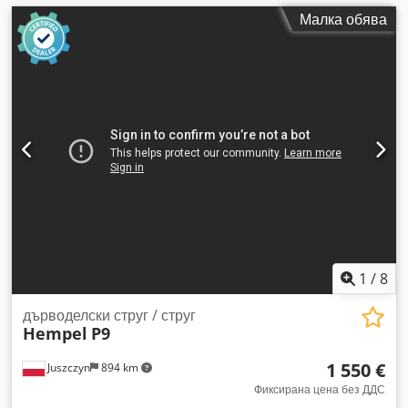
Малка обява
1
/
8
дърводелски струг / струг
Hempel
P9
1 550 €
Juszczyn
894 km
Фиксирана цена без ДДС