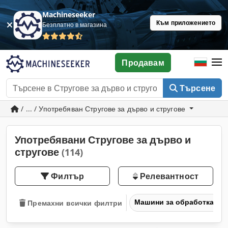
Machineseeker
Към приложението
Безплатно в магазина
Продавам
Търсене
/ ... / Употребяван Стругове за дърво и стругове
Употребявани Стругове за дърво и
стругове
(114)
Филтър
Релевантност
Машини за обработка на
Премахни всички филтри