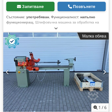
Запитване
Позвънете
Състояние:
употребяван
, Функционалност:
напълно
функциониращ
, Шлифовъчна машина за обработка на
струговани детайли Hempel P9 Dedpfszlcvpex Al Njck
Дължина на работната зона: 900 мм Максимален диаметър
Малка обява
на шлифоване: 100 мм Шлифоване с помощта на четки с
осцилиращо движение.
1
/
6