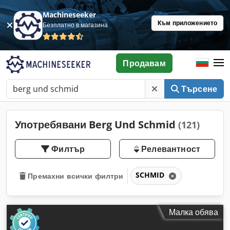
Machineseeker
Към приложението
Безплатно в магазина
Продавам
Търсене
Употребявани Berg Und Schmid
(121)
Филтър
Релевантност
SCHMID
Премахни всички филтри
Малка обява