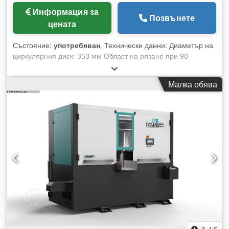
Информация за
Позвънете
цената
Състояние:
употребяван
, Технически данни: Диаметър на
циркулярния диск: 350 мм Област на рязане при 90
градуса: кръгло: 110 мм Област на рязане при 90 градуса:
квадрат: 85 x 85 мм Област на рязане при 90 градуса:
Малка обява
плоско: 180 x 85 мм Област на рязане при 45 градуса:
кръгло, ляво/дясно: 105 / 110 мм Област на рязане при 45
градуса: квадрат, ляво/дясно: 85 x 85 / 85 x 85 мм Област
на рязане при 45 градуса: плоско, ляво/дясно: 130 x 85 /
130 x 85 мм Отвор на циркулярния диск: 40 мм Диапазон
на оборотите - безстепенно: 9 / 18 / 36 / 74 / 4-степенно
об/мин Въртяща се маса: Ø 400 мм/мин Маса, завъртаща
се +/-: 60° вдясно и 45° вляво Въздушно налягане: 7 bar
Обща необходима мощност: ок. 2,2 kW Тегло на машината:
ок. 430 кг Габаритни размери на машината: Ш: 0,7 x Д: 1,01
x В: 2,1 м Циркулярният трион е електро-хидро-
пневматичен полуавтомат, позволяващ коси срезове до 45°
наляво или 60° надясно при профили и плътни материали.
Вертикален циркулярен трион масивна, тежка чугунена