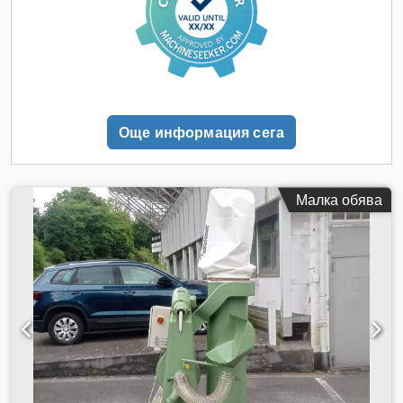
колони - Линейно водено устройство за измерване на
материала - Хидравлично регулиране на режещия натиск -
Захранващ агрегат 500 мм - Двоен стягащ патронник - 2
стягащи патронника преди и 2 след лентовия трион -
Електрически задвижван конвейер за стружки - Почистващ
пистолет - Пълно обшиване - LED работно осветление -
Минимална дължина на остатъка: 100 мм - По желание: -
Още информация сега
Устройство за стягане на снопове; MMS и транспортни
ролки
Малка обява