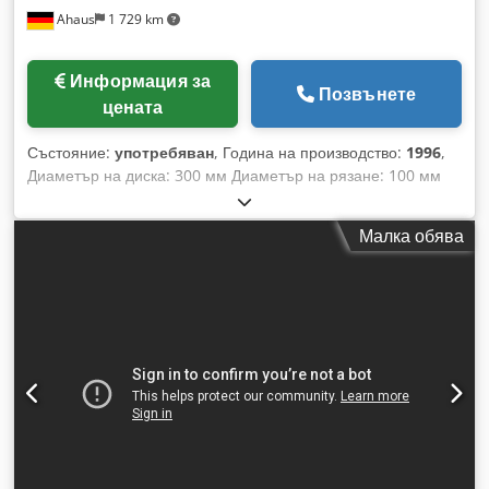
Ahaus
1 729 km
Информация за
Позвънете
цената
Състояние:
употребяван
, Година на производство:
1996
,
Диаметър на диска: 300 мм Диаметър на рязане: 100 мм
Обхват на рязане при 45 градуса: плосък 105 x 80 мм
Обхват на рязане при 45 градуса: кръгъл 100 мм
Малка обява
Dkodpfxjzl E Twe Ahyer Обхват на рязане при 60 градуса:
плосък 80 x 70 мм Обхват на рязане при 60 градуса: кръгъл
90,0 мм Размери на диска: 300 x 2,5 x 40 мм Отвор на
диска: 40,0 мм Ход: 150 мм Скорост на рязане: 17 + 33 об./
мин Напрежение: 400 V Тегло: 340 кг Размери (Д-Ш-В):
1000 x 800 x 1600 мм Оборудване: - Корпус на машината с
вградена система за охлаждане - Вертикално насочване на
главата на триона - 2 скорости - Много голяма опора и плот
за материала - Двустранна настройка за скосяване: ляво
60° / дясно 45° - Затягаща скоба със странично бързо
придвижване и двоен захват - Прецизно призмано