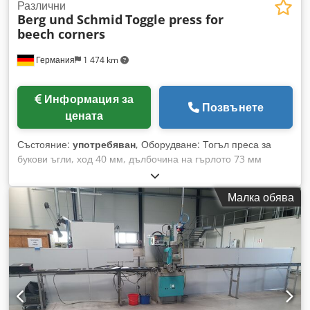
Различни
Berg und Schmid
Toggle press for
beech corners
Германия
1 474 km
Информация за
Позвънете
цената
Състояние:
употребяван
, Оборудване: Тогъл преса за
букови ъгли, ход 40 мм, дълбочина на гърлото 73 мм
Dkjdsx Rh D Sspfx Ahysr
Малка обява