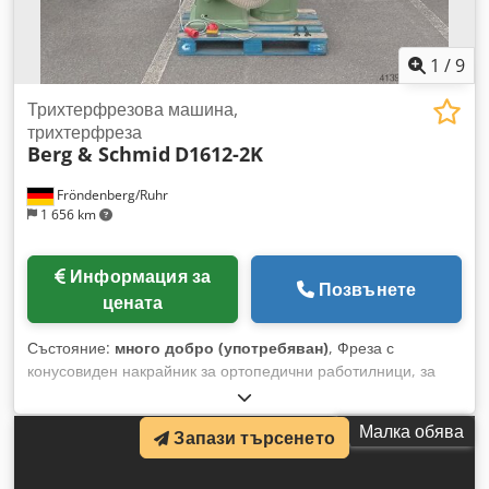
1
/
9
Трихтерфрезова машина,
трихтерфреза
Berg & Schmid
D1612-2K
Fröndenberg/Ruhr
1 656 km
Информация за
Позвънете
цената
Състояние:
много добро (употребяван)
, Фреза с
конусовиден накрайник за ортопедични работилници, за
изработка на протези. Подходяща за прецизно и лесно
изработване (шлифоване, фрезоване) на протези или други
Малка обява
Запази търсенето
ортопедични изделия. Скорост на въртене на шпиндела:
2800 об./мин. Dkedsy Daqwjpfx Ahyjr Мощност на мотора:
1,5 kW. Регулируем аспирационен накрайник, нов