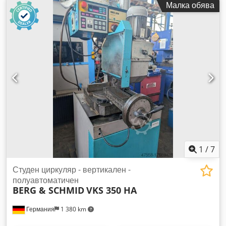
Малка обява
работната повърхност: 925 мм Обороти на диска: 17 - 70
об./мин Обща необходима мощност: 3,0 kW Необходима
площ: приблизително 1,8 x 1,1 x 2,0 м Dkodpfx Ajzlkvdehyjr
Автоматична студенотрионна машина - CNC управление -
Система за микро-разпръскване
1
/
7
Студен циркуляр - вертикален -
полуавтоматичен
BERG & SCHMID
VKS 350 HA
Германия
1 380 km