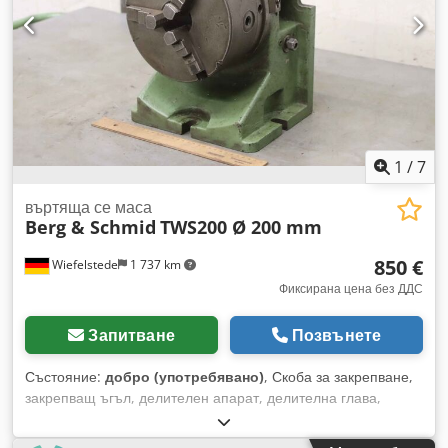
вижте снимката на табелката с данни - Ширина на
транспортиране: приблизително 500 мм - Транспортни
размери: 2000/1200/H830 мм - Тегло: 141 кг с палета
1
/
7
въртяща се маса
Berg & Schmid
TWS200 Ø 200 mm
850 €
Wiefelstede
1 737 km
Фиксирана цена без ДДС
Запитване
Позвънете
Състояние:
добро (употребявано)
, Скоба за закрепване,
закрепващ ъгъл, делителен апарат, делителна глава,
въртяща маса, маса за фреза, закрепващ ъгъл с
тричелюстен патронник, закрепващ ъгъл с въртящ