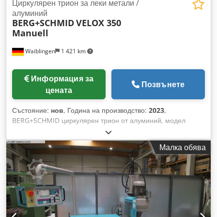
Циркулярен трион за леки метали /
алуминий
BERG+SCHMID
VELOX 350
Manuell
Waiblingen
1 421 km
Информация за
Позвънете
цената
Състояние:
нов
, Година на производство:
2023
,
BERG+SCHMID циркулярен трион от алуминий, модел
VELOX 350, ръчно управление, регулируема скорост:
1800+3600 об./мин. • Наклон вляво и вдясно: 45° • Наклон
Малка обява
на главата до 45° (с превключвател) • Въртяща се маса с
лагери Dksdpfx Aher Ilktjyer • Основа на машината • Най-
високо качество на рязане чрез абсорбиране на
вибрациите • Много плавно рязане • Лесно стартиране и
висока производителност • Шаси на машината с чекмедже
за събиране на стружки Размери на диска: 350x32 мм
Допълнителни аксесоари като дискове, ролкови конвейери,