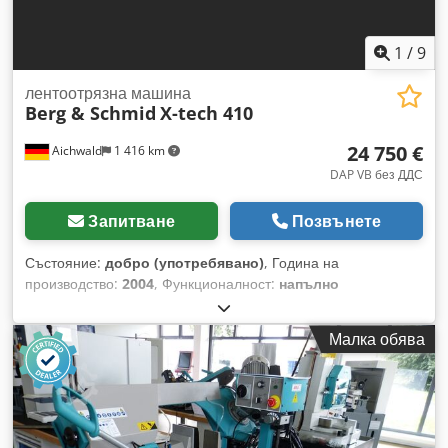
насочване на главата на редуктора - Ръководство за
експлоатация
1
/
9
лентоотрязна машина
Berg & Schmid
X-tech 410
24 750 €
Aichwald
1 416 km
DAP VB без ДДС
Запитване
Позвънете
Състояние:
добро (употребявано)
, Година на
производство:
2004
, Функционалност:
напълно
функциониращ
, Тежък, напълно хидравличен CNC лентов
трион за автоматизирано и икономично рязане на плътни и
Малка обява
профилни материали. Основни характеристики: Dkedpozl
Ulpsfx Ahysr - Обхват на рязане: кръгъл 410 мм или плосък
410 x 410 мм - Съвременен CNC контролер с 2 оси -
Система за наблюдение на движението на лентата с
автоматична настройка на подаването - Автоматична