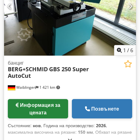
1
/
6
банциг
BERG+SCHMID
GBS 250 Super
AutoCut
Waiblingen
1 421 km
Информация за
Позвънете
цената
Състояние:
нов
, Година на производство:
2026
,
максимална височина на рязане:
150 мм
, Обхват на рязане
на кръгла стомана при 45°:
108 мм
, Обхват на рязане на