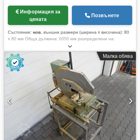
минимално количество смазване и др. - по заявка! Време
за доставка: от склад Waiblingen Beinstein
Информация за
Позвънете
цената
Състояние:
нов
, външни размери (ширина x височина): 80
x 80 мм Обща дължина: 6050 мм разпределени на:
2x25/30/35/40/45/50/3x100/11x500 мм допустимо
натоварване: 200 т/м Материал 42CrMo4, закален
Малка обява
(плазмено азотиран: твърдост около 700 HV, 58 - 63 HRC,
дълбочина 0,4 - 0,5 мм), шлифован Djdpfx Aey N S Irjhyjkr