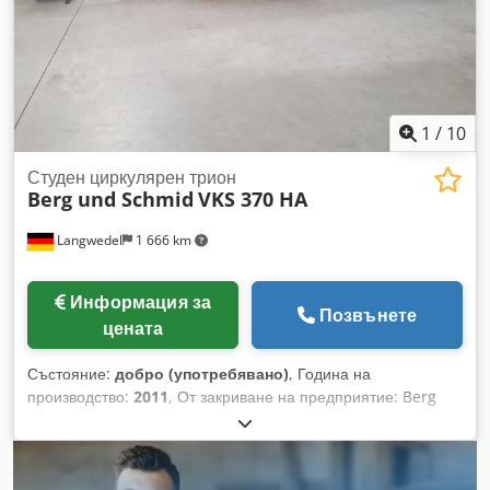
1
/
10
Студен циркулярен трион
Berg und Schmid
VKS 370 HA
Langwedel
1 666 km
Информация за
Позвънете
цената
Състояние:
добро (употребявано)
, Година на
производство:
2011
, От закриване на предприятие: Berg
und Schmid VKS 370 HA Година на производство: 2011
Полуавтоматична 4-метрова ролкова пътека вляво и
вдясно Ограничаващ стопор вляво с дигитална система за
измерване на дължината, регулируем чрез ръчно колело