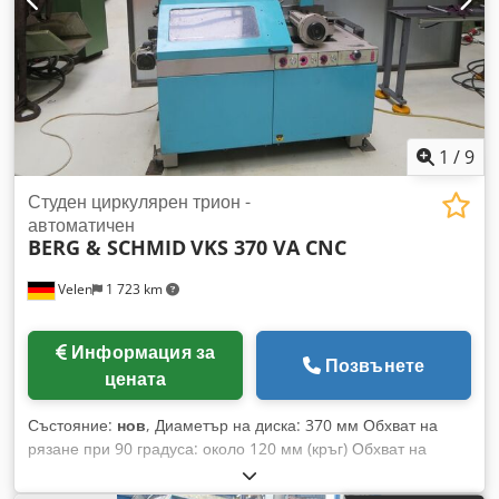
ограничители, система за минимално смазване и др. се
доставят при заявка! Срок за доставка: от склад
Вайблинген, Байнщайн.
1
/
9
Студен циркулярен трион -
автоматичен
BERG & SCHMID
VKS 370 VA CNC
Velen
1 723 km
Информация за
Позвънете
цената
Състояние:
нов
, Диаметър на диска: 370 мм Обхват на
рязане при 90 градуса: около 120 мм (кръг) Обхват на
рязане при 90 градуса: 100 мм (квадрат) Обхват на рязане
при 90 градуса: 180 x 100 мм (правоъгълник) Височина на