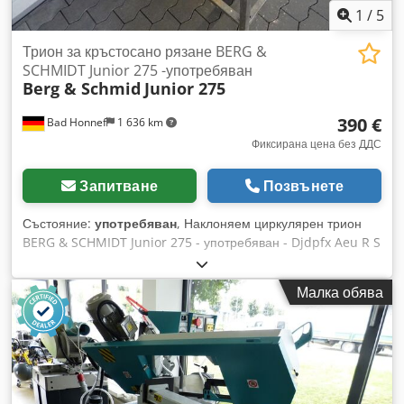
1
/
5
Трион за кръстосано рязане BERG &
SCHMIDT Junior 275 -употребяван
Berg & Schmid
Junior 275
390 €
Bad Honnef
1 636 km
Фиксирана цена без ДДС
Запитване
Позвънете
Състояние:
употребяван
, Наклоняем циркулярен трион
BERG & SCHMIDT Junior 275 - употребяван - Djdpfx Aeu R S
I Hohyekr С подрама, Транспортно устройство -----
Технически данни ----- Височина на рязане: 60 мм,
Малка обява
Напрежение: 230 V