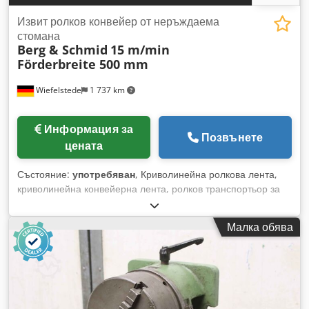
Извит ролков конвейер от неръждаема
стомана
Berg & Schmid
15 m/min
Förderbreite 500 mm
Wiefelstede
1 737 km
Информация за
Позвънете
цената
Състояние:
употребяван
, Криволинейна ролкова лента,
криволинейна конвейерна лента, ролков транспортьор за
завои, извита ролкова линия, криволинейна ролкова
конвейерна система, ролкова крива, моторизирана
Малка обява
криволинейна конвейерна лента, ролкова транспортьорна
линия, моторизирана ролкова крива за транспортиране.
Dodetvb Eyepfx Ahyokr - Производител: Schmid
Fördertechnik, моторизирана ролкова крива за конвейер
90° - Корпус: неръждаема стомана - Ролки: Ø 55-85 x 500
мм - Скорост: 15 м/мин - Задвижване: SEW-Eurodrive,