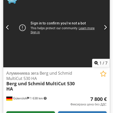
1
/
7
Алуминиева зега Berg und Schmid
MultiCut 530 HA
Berg und Schmid
MultiCut 530
HA
7 800 €
Gütersloh
1 638 km
Фиксирана цена без ДДС