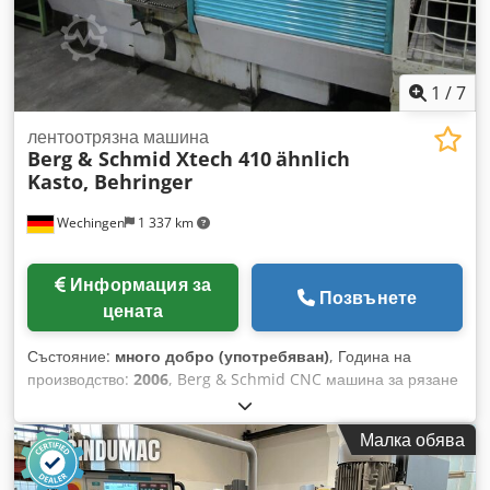
1
/
7
лентоотрязна машина
Berg & Schmid Xtech 410
ähnlich
Kasto, Behringer
Wechingen
1 337 km
Информация за
Позвънете
цената
Състояние:
много добро (употребяван)
, Година на
производство:
2006
, Berg & Schmid CNC машина за рязане
Година на производство: 2006 Dodpfx Ahozp Inleyskr
Управление: - CNC управление (с възможност за
Малка обява
програмиране) Обхват на рязане: - кръгло до 410 мм -
плоско до 410 мм - ширина 3500 x дължина 2000 x