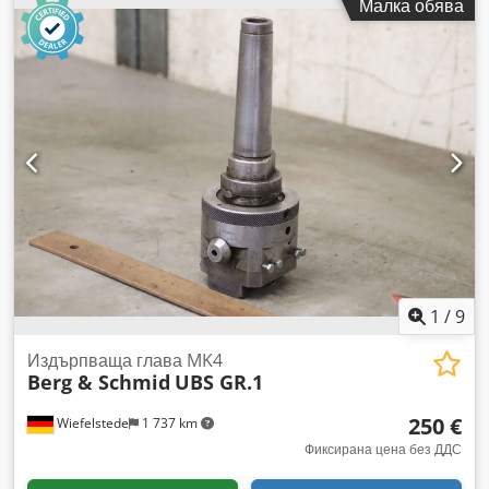
Малка обява
патронник - Производител: Schmid, въртяща маса с
тричелюстен патронник Djdpfoii E Tnox Ahyjkr - Модел:
TWS200 - Размер на патронника: Ø 200 мм - Размери:
250/250/В365 мм - Тегло: 52 кг
1
/
9
Издърпваща глава MK4
Berg & Schmid
UBS GR.1
250 €
Wiefelstede
1 737 km
Фиксирана цена без ДДС