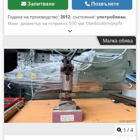
Запитване
Позвънете
Година на производство:
2012
, състояние:
употребяван
,
Макс. диаметър на острието: 530 мм Dkedozabmqepfx
Ahyor Капацитет на рязане при 90° Кръгло 180 мм,
Квадратно 170 мм, Правоъгълно 380x70 мм Капацитет на
Малка обява
рязане при 45° наляво Кръгло 180 мм, Квадратно 150 мм,
Правоъгълно 290x70 мм Капацитет на рязане при 45°
надясно Кръгло 180 мм, Квадратно 150 мм, Правоъгълно
290x70 мм Дигитален ъгломер за масата на триона Ъглов
обхват на масата на триона: 180° Спрей устройство Дву-
ръчно управление
1
/
4