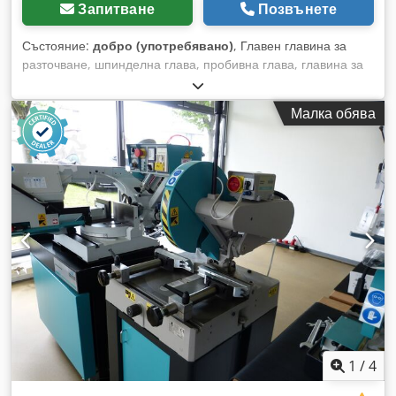
Запитване
Позвънете
Състояние:
добро (употребявано)
, Главен главина за
разточване, шпинделна глава, пробивна глава, главина за
нарязване, главина за нарязване, шпинделна пробивна
глава, главина за разпробиване, шпинделен инструмент,
Малка обява
челна и разточна глава челна и разточна глава, тип -
Захват: MK4 Djdpfx Ahem Dyhmjyskr - Размери: 222/87/80
мм - Тегло: 3,1 кг
1
/
4