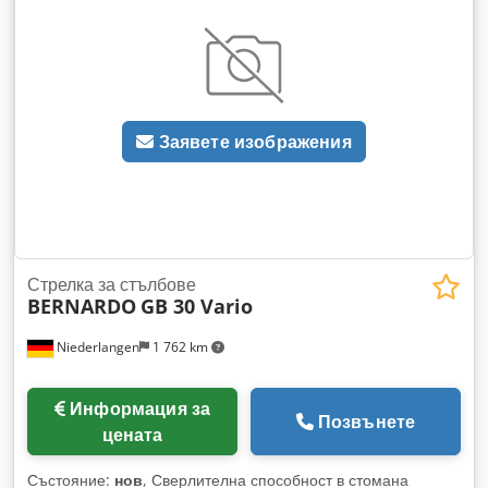
- Идеална също за медни и изолирани тръби Dcsdpoxaac
Nefx Ab Hek - Възможност за огъване до 90° Оборудване: -
Форми за огъване: ½“ – ¾“ – 1“ – 1 ¼“ – 1 ½“ – 2“
Заявете изображения
Стрелка за стълбове
BERNARDO
GB 30 Vario
Niederlangen
1 762 km
Информация за
Позвънете
цената
Състояние:
нов
, Сверлителна способност в стомана