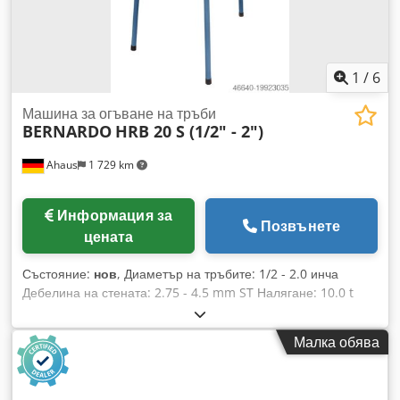
отчитане на силата на натиск - Включена двустепенна
хидравлична помпа - Здравина конструкция чрез заварена
стоманена рама
1
/
6
Машина за огъване на тръби
BERNARDO
HRB 20 S (1/2" - 2")
Ahaus
1 729 km
Информация за
Позвънете
цената
Състояние:
нов
, Диаметър на тръбите: 1/2 - 2.0 инча
Дебелина на стената: 2.75 - 4.5 mm ST Налягане: 10.0 t
Тегло на машината: приблизително 46.0 kg - С отваряща се
рама за огъване за по-ефективна работа - Включени
Малка обява
различни форми за огъване - Универсално приложение за
газови, парни и водни тръби - Бърза работа благодарение
на бързо подаване - С трикрак статив за безопасна работа