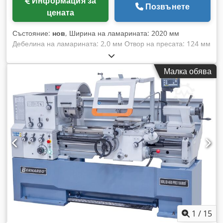
Информация за
Позвънете
цената
Състояние:
нов
, Ширина на ламарината: 2020 мм
Дебелина на ламарината: 2,0 мм Отвор на пресата: 124 мм
Максимален ъгъл на огъване: 0 - 135 ° Работна височина:
930 мм Обща необходима мощност: ръчно Тегло на
Малка обява
машината: ок. 1.010 кг Размери (Д x Ш x В): ок. 2,75 x 0,56 x
1,26 м Характеристики: - Лесна за работа челюстна
огъваща машина - Прецизно движение на горната греда
чрез плоско водене - Ръчно регулируем ъгъл на огъване с
помощта на скала - Здрава заварена стоманена
конструкция, предназначена за интензивна експлоатация -
Голям отвор за обработка на високи детайли - По избор –
заден ограничител за серийно производство - Бърз и лесен
процес на огъване чрез захващаща ръкохватка
Dcsdpfxexaaane Ab Hjk - Захващане на детайла с голям
лост
1
/
15