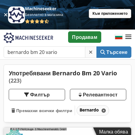
Machineseeker
Към приложението
Безплатно в магазина
Продавам
Търсене
Употребявани Bernardo Bm 20 Vario
(223)
Филтър
Релевантност
Bernardo
Премахни всички филтри
Малка обява