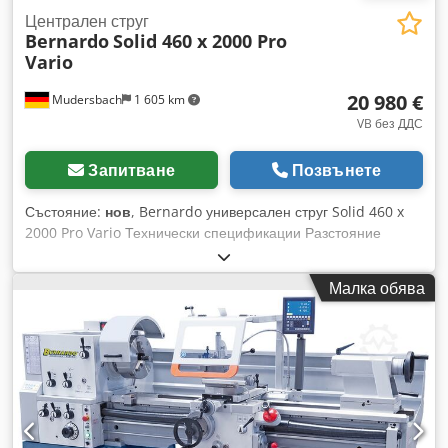
Централен струг
Bernardo
Solid 460 x 2000 Pro
Vario
20 980 €
Mudersbach
1 605 km
VB без ДДС
Запитване
Позвънете
Състояние:
нов
, Bernardo универсален струг Solid 460 x
2000 Pro Vario Технически спецификации Разстояние
между центровете: 2000 мм Височина на центровете: 230
мм Максимален диаметър над леглото: 460 мм
Малка обява
Максимален диаметър над изреза: 690 мм Максимален
диаметър над супорта: 274 мм Ширина на леглото: 300 мм
Отвор на шпиндела: 80 мм Шпинделов конус: DIN 55029,
D1-8 Диапазон на оборотите: 25 – 250 / 250 – 1700 об/мин
Обхват на надлъжните подавания (42): 0,055 – 3,065 мм/об.
Dcodjxl Tcmopfx Ab Hsk Обхват на напречните подавания
(42): 0,025 – 1,386 мм/об. Метрични резби (41): 0,1 – 14 мм
Инчови резби (60): 2 – 112 нишки/1'' Диаметър на пинолата: