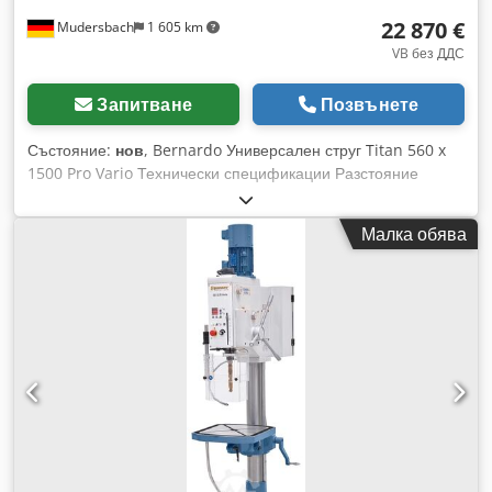
Dedpfsxabiqsx Ab Hsck - Автоматичен изхвъргач на
22 870 €
Mudersbach
1 605 km
инструменти - LED работна лампа - Дигитален дисплей за
обороти - Първоначално зареждане с Shell Tellus 46 -
VB без ДДС
Регулируем по височина предпазител
Запитване
Позвънете
Състояние:
нов
, Bernardo Универсален струг Titan 560 x
1500 Pro Vario Технически спецификации Разстояние
между центровете: 1500 mm Височина на центъра: 280
mm Макс. диаметър на въртящо се изделие над леглото:
Малка обява
560 mm Макс. диаметър над жлеба: 785 mm Макс.
диаметър над супорта: 350 mm Ширина на леглото: 350
mm Проходен отвор на шпиндела: 105 mm Конус на
шпиндела: DIN 55029, D1 – 8 Диапазон на оборотите: 25 –
220 / 220 – 1500 об/мин Режим на надлъжно подаване (42):
0,055 – 3,061 mm/обр. Режим на напречно подаване (42):
0,025 – 1,384 mm/обр. Метрични резби (41): 0,1 – 14 mm
Инчови резби (60): 2 – 112 TPI Диаметър на пинолата: 75
mm Ход на пинолата: 185 mm Конус на пинолата: MK 5
Мощност на мотора: 7,5 kW (10,0 к.с.) Размери на
машината: Дължина 2840 mm Ширина x Височина: 1150 x