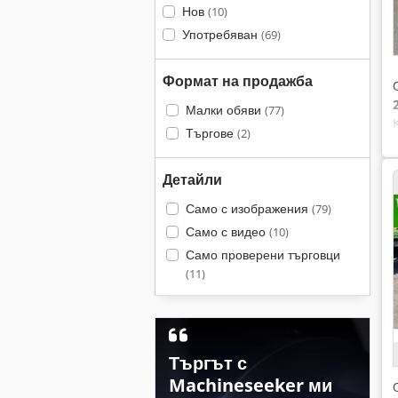
Нов
(10)
Употребяван
(69)
Формат на продажба
Малки обяви
(77)
Търгове
(2)
Детайли
Само с изображения
(79)
Само с видео
(10)
Само проверени търговци
(11)
Търгът с
Machineseeker ми