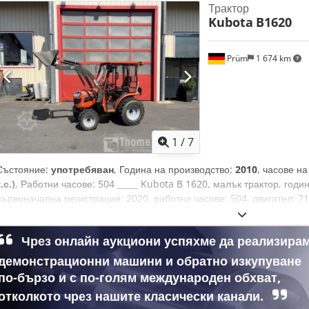
Трактор
Kubota
B1620
Prüm
1 674 km
1
/
7
Състояние:
употребяван
, Година на производство:
2010
, часове н
.с.)
, Работни часове: 504 _____ Kubota B 1620, малък трактор, годи
първоначална регистрация: 2020, работни часове: 504, двигател: 71
напред/2 назад, 19 км/ч, ВОМ 540/1000, заден навес, възможност з
въртяща се сигнална лампа, преден товарач с кофа. Продажба съгл
Чрез онлайн аукциони успяхме да реализира
добавената стойност, облагане на разликата. Място на съхранение: 
демонстрационни машини и обратно изкупуване
по-бързо и с по-голям международен обхват,
отколкото чрез нашите класически канали.