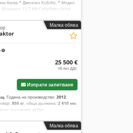
ини багер * Двигател Kubota, * Модел
* Мощност: 12,7 kW Cedpfewu Rrtsx
не * 1 кофа за наклони * 1 хидравличен
080 * Година на производство: 2014 *
Малка обява
тор
aktor
m
25 500 €
VB без ДДС
Изпрати запитване
ащ
, Година на производство:
2012
,
 товар:
850 кг
, обща дължина:
2 410 мм
,
ическо състояние: добро
Малка обява