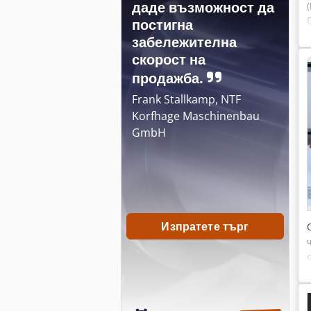
даде възможност да
постигна
забележителна
скорост на
продажба.
Frank Stallkamp, NTF
Korfhage Maschinenbau
GmbH
Изпратете търг