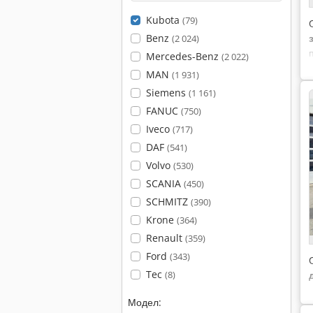
Kubota
(79)
Benz
(2 024)
Mercedes-Benz
(2 022)
MAN
(1 931)
Siemens
(1 161)
FANUC
(750)
Iveco
(717)
DAF
(541)
Volvo
(530)
SCANIA
(450)
SCHMITZ
(390)
Krone
(364)
Renault
(359)
Ford
(343)
Tec
(8)
Модел: