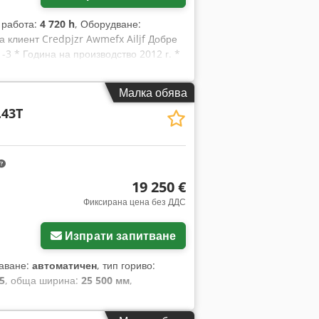
а работа:
4 720 h
, Оборудване:
а клиент Credpjzr Awmefx Ailjf Добре
3 * Година на производство 2012 г. *
испособленията * Хидравличен гребло
зможни са грешки и предварителна
Малка обява
 представлява гаранция за
.43T
чатни и предавателни грешки.
 данни в обявите са само
: от понеделник до четвъртък от 9:00
19 250 €
Фиксирана цена без ДДС
Изпрати запитване
даване:
автоматичен
, тип гориво:
5
, обща ширина:
25 500 мм
,