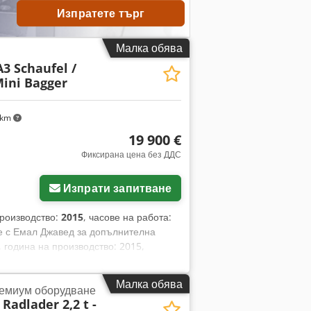
Изпратете търг
Малка обява
3 Schaufel /
Mini Bagger
 km
19 900 €
Фиксирана цена без ДДС
Изпрати запитване
производство:
2015
, часове на работа:
се с Емал Джавед за допълнителна
 година на производство: 2015,
на: 2,33 м, тегло: 3520 кг, мощност на
за бърза смяна на прикачните
Малка обява
ремиум оборудване
аме над 200 машини за продажба. *
Radlader 2,2 t -
ансиране и лизинг. * Специализирани