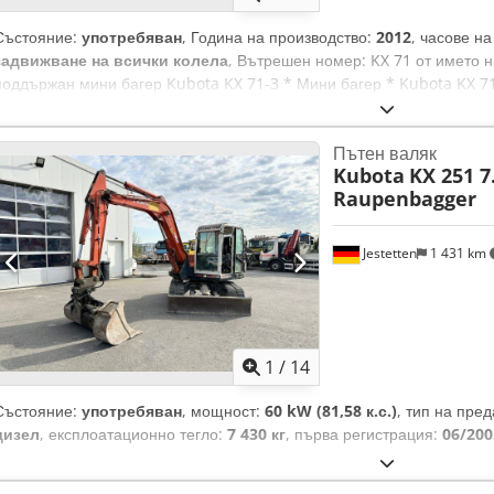
Състояние:
употребяван
, Година на производство:
2012
, часове н
задвижване на всички колела
, Вътрешен номер: KX 71 от името н
поддържан мини багер Kubota KX 71-3 * Мини багер * Kubota KX 71-
Приблизително 4720 работни часа * Система за бърза смяна на пр
* 2 кофи за изкоп Възможност за замяна Финансиране от 3,99% Въ
Пътен валяк
продажба! Информацията в тази обява е само ориентировъчна и не
Kubota
KX 251 7
определени характеристики. Продавачът не носи отговорност за пе
Raupenbagger
Изброеното оборудване трябва да бъде проверено отделно. Всички
ориентировъчни! Доставка в цялата страна по заявка Работно време
до 17:00 часа Петък от 9:00 до 14:00 часа и по уговорка!!!
Jestetten
1 431 km
1
/
14
Състояние:
употребяван
, мощност:
60 kW (81,58 к.с.)
, тип на пре
дизел
, експлоатационно тегло:
7 430 кг
, първа регистрация:
06/200