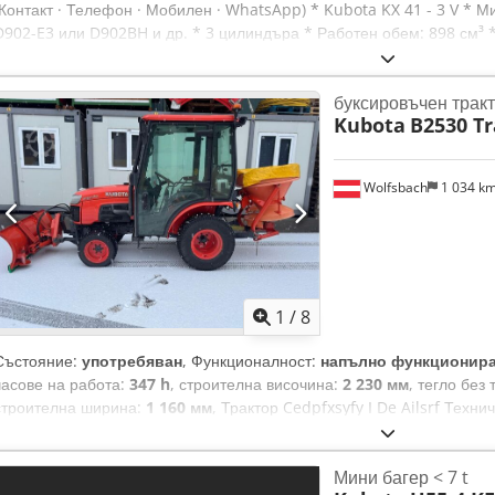
(Контакт · Телефон · Мобилен · WhatsApp) * Kubota KX 41 - 3 V * М
D902-E3 или D902BH и др. * 3 цилиндъра * Работен обем: 898 см³ 
Ailorf * 17 к.с. * със система за бърза смяна * 2 кофи за изкопава
чук * KM 100 * Регулируема ширина на гумените вериги * Часове: 7
буксировъчен трак
Цена без ДДС * Всички данни са без гаранция
Kubota
B2530 Tr
Wolfsbach
1 034 k
1
/
8
Състояние:
употребяван
, Функционалност:
напълно функционир
часове на работа:
347 h
, строителна височина:
2 230 мм
, тегло без
строителна ширина:
1 160 мм
, Трактор Cedpfxsyfy I De Ailsrf Техн
Мини багер < 7 t