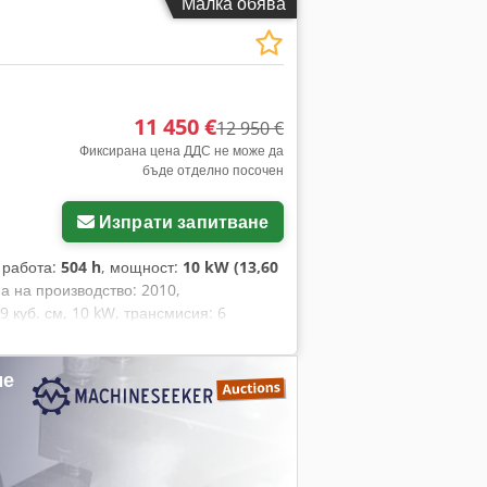
Малка обява
11 450 €
12 950 €
Фиксирана цена ДДС не може да
бъде отделно посочен
Изпрати запитване
а работа:
504 h
, мощност:
10 kW (13,60
на на производство: 2010,
9 куб. см, 10 kW, трансмисия: 6
а 2 хидравлични цилиндъра, кабина с
асно § 25a от закона за данъка върху
ме
null. Crodpozfu Abofx Ailef