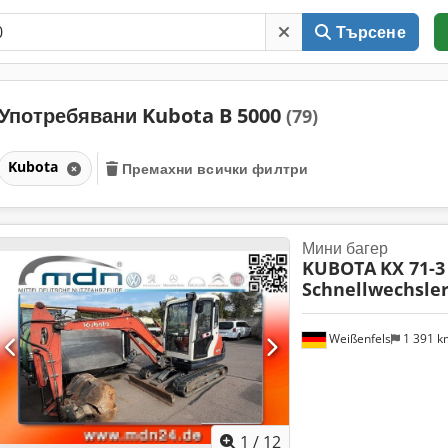
Търсене
Употребявани Kubota B 5000
(79)
Kubota
Премахни всички филтри
Мини багер
KUBOTA
KX 71-3
Schnellwechsler
Weißenfels
1 391 
1
/
12