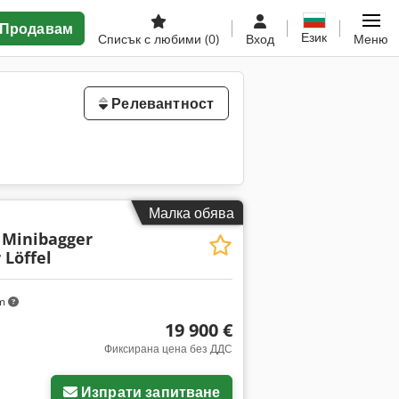
Продавам
Език
Списък с любими
(0)
Вход
Меню
Релевантност
Малка обява
 Minibagger
 Löffel
km
19 900 €
Фиксирана цена без ДДС
Изпрати запитване