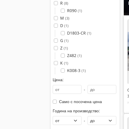
R
(8)
R090
(1)
M
(3)
D
(1)
D1803-CR
(1)
G
(1)
Z
(1)
Z482
(1)
K
(1)
K008-3
(1)
Цена:
-
Само с посочена цена
Година на производство:
-