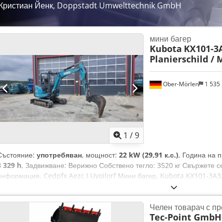
Кристиан Йенк, Doppstadt Umwelttechnik GmbH
мини багер
Kubota
KX101-3A
Planierschild / 
Ober-Mörlen
1 535
1
/
9
Състояние:
употребяван
, мощност:
22 kW (29,91 к.с.)
, Година на 
3 329 h
, Задвижване: Верижно Собствено тегло: 3520 кг Свържете 
информация. Cedpfx Aezc I Uyoilorf Мини багер, Kubota KX101-3A3,
работни часове: 3329 часа, дължина: 4,20 м, ширина: 1,53 м, височи
двигателя: 22,9 kW, седалка с въздушно окачване, радио, система 
Челен товарач с п
устройства Lehnhoff, булдозерна дъска, кофа. Други: * ... Предлаг
Tec-Point GmbH 
Намираме се на 30 км от летище Франкфурт. * Възможност за фин