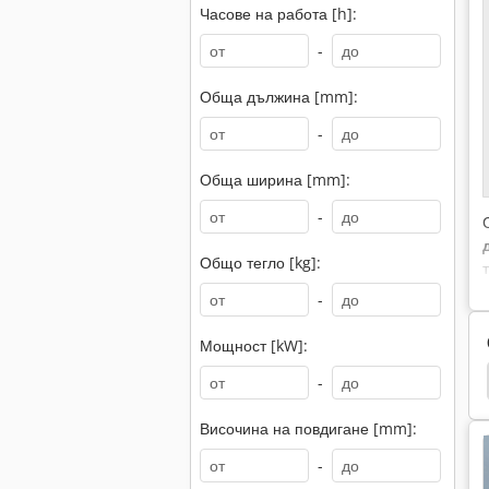
Часове на работа [h]:
-
Обща дължина [mm]:
-
Обща ширина [mm]:
-
Общо тегло [kg]:
-
Мощност [kW]:
 Ducato
Ducato Случай
Fiat 780
Fiat 766
-
Височина на повдигане [mm]:
-