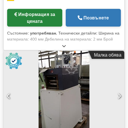
Информация за
Позвънете
цената
Състояние:
употребяван
, Технически детайли: Ширина на
материала: 400 мм Дебелина на материала: 2 мм Брой
изправящи валове: горни: 5x / долни: 6x Ширина на
валовете: 410 мм Скорост на преминаване: 9-20 м/мин
Малка обява
Обща мощност: 5,5 kW Тегло на машината приблизително:
1,3 т Необходима площ приблизително: Д:2,1xШ:1,0xВ:1,35
м Dcsdpfx Aeu Ic Dyeipek Описание: - Горните валове с
регулируем ход 14 мм, незакарани - Долните валове не се
регулират, задвижвани - по 1 входна/изходна ролка (Ø
35x410 мм) Оборудване: - Барабанен държач
(Д:1,2xШ:0,7xВ:1,16 м) с 4 броя транспортни ролки и
водеща количка - 2 входни/изходни ограничителя Тази
изправяща машина трябва да бъде електрически свързана
към друго оборудване от клиента! В процес на изпълнение.