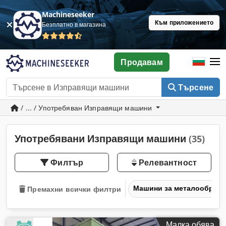
Machineseeker
Към приложението
Безплатно в магазина
Продавам
Търсене
/ ... / Употребяван Изправящи машини
Употребявани Изправящи машини
(35)
Филтър
Релевантност
Машини за металообраб
Премахни всички филтри
Малка обява