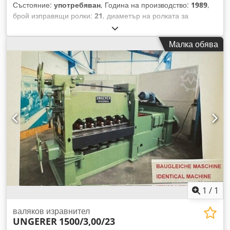
Състояние:
употребяван
, Година на производство:
1989
,
брой изправящи ролки:
21
, диаметър на ролката за
изправяне:
80 мм
, максимална дебелина на стоманен лист:
10 мм
, максимална ширина на продукта:
1 250 мм
, Ширина
Малка обява
на листа: 1250 mm Дебелина на листа: 10 mm Брой
валове: 21 бр. Dedpfxjyykyhs Aipock Диаметър на
валовете: 80 mm Скорост на лентата: 12 m/min
Подравняем напречен разрез: 5700 mm² Обща
необходима мощност: 60 kW Оборудване: Работна посока:
отляво надясно Вход на лентата: отляво Регулиране на
скоростта на лентата: трифазен двигател Измервателно
устройство: дигитален дисплей Регулиране на стойката на
валовете: моторизирано Позициониращо управление:
TWIN-Control Бърза смяна: хидравлична
1
/
1
валяков изравнител
UNGERER
1500/3,00/23