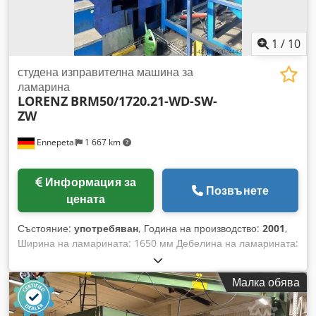
1
/
10
студена изправителна машина за
ламарина
LORENZ
BRM50/1720.21-WD-SW-
ZW
Ennepetal
1 667 km
Информация за
Позвънете
цената
Състояние:
употребяван
, Година на производство:
2001
,
Ширина на ламарината: 1650 мм Дебелина на ламарината:
0,5-3 мм Брой валци: 21 Скорост на изправяне: 0-60 м/мин
Диаметър на изправящите валци: 50 мм Регулиране: 30 мм
Малка обява
Тегло на машината: ок. 24,5 т Необходима площ: ок. 4,5 x 2
x 2,8 м Работно напрежение: 400 V Проходна ширина: 1720