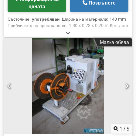
Позвънете
цената
Състояние:
употребяван
, Ширина на материала: 140 mm
Приблизително пространство: 1,30 x 0,78 x 0,70 m Кръглите
валяци са демонтирани Dcedpfx Ajcxxqueipsk
Малка обява
1
/
5