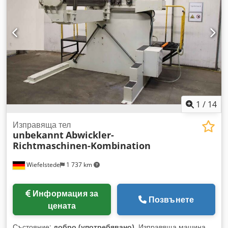
Ajzklfdsipjk
1
/
14
Изправяща тел
unbekannt
Abwickler-
Richtmaschinen-Kombination
Wiefelstede
1 737 km
Информация за
Позвънете
цената
Състояние:
добро (употребявано)
, Изправяща машина,