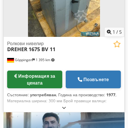
1
/
5
Ролкови нивелир
DREHER
1675 BV 11
Göppingen
1 395 km
Информация за
Позвънете
цената
Състояние:
употребяван
, Година на производство:
1977
,
Материална ширина: 300 мм Брой правещи валяци:
13+2+2 Диаметър на правещите валяци: 60 мм Dcjdpfx
Aiocxxn Iepjk