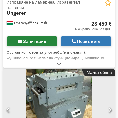
Изправяне на ламарина, Изравнител
на плочи
Ungerer
28 450 €
Tatabánya
773 km
Фиксирана цена без ДДС
Запитване
Позвънете
Състояние:
готов за употреба (използван)
,
Функционалност:
напълно функциониращ
, Машина за
изправяне на ламарина, 2100 мм, изправяне на ламарина,
машина за нивелиране на плочи 2100 мм Употребявана
Малка обява
машина Максимална ширина на листа: 2100 мм (2100x8
мм) Максимална дебелина на листа: 10 мм (1500x10 мм)
Брой ролки: 11 бр. Диаметър на ролките: 95 мм
Електромотор: регулируема скорост и посока Dcsdpfov Tpv
Nox Aipok Електрически данни: 400 V, 50 Hz, 36 A, 22.5 kW
Включва ролков транспортьор.