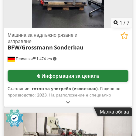
1
/
7
Машина за надлъжно рязане и
изправяне
BFW/Grossmann
Sonderbau
Германия
1 474 km
Информация за цената
Състояние:
готов за употреба (използван)
, Година на
производство:
2023
, На разположение е специално
изработена машина за надлъжно рязане и изправяне на
алуминиеви ленти Grossmann/BFW. Ширина на лентата: 35
Малка обява
мм, изправящ механизъм: многоролков, тип на ножа:
дисков нож, водене на лентата: ролкова система,
регулиране на натягането: KTC800A. Налична е
документация. Възможен е оглед на място. Dcsdpfx