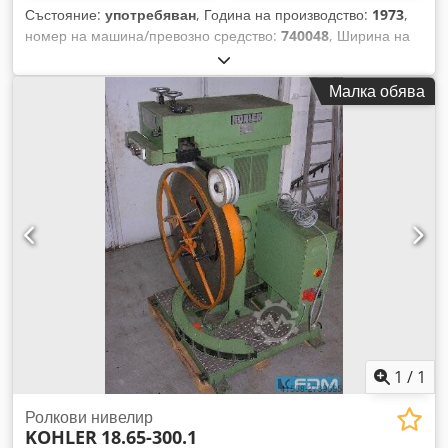
Състояние:
употребяван
, Година на производство:
1973
,
номер на машина/превозно средство:
740048
, Ширина на
материала: 600 мм Дебелина на материала: макс. 6 мм
Брой изправящи валове: 23 Диаметър на изправящите
Малка обява
валове: 30 мм Dsdpecxxytofx Aipock Скорост на подаване:
10 м/мин Свързваща мощност: 4,5 kVA Необходима площ
прибл.: 1,00 x 1,80 x 1,60 м Тегло на машината прибл.: 2,45
т Прецизна двуредова изправяща машина с моторизирано
регулиране на валовете (отпред/отзад разделено),
управлява се чрез бутон за налягане, избор на посока на
задвижването на валовете напред/назад, ръчно централно
смазване, 2 прецизни измервателни часовника за
позициониране на изправящите валове.
1
/
1
Ролкови нивелир
KOHLER
18.65-300.1