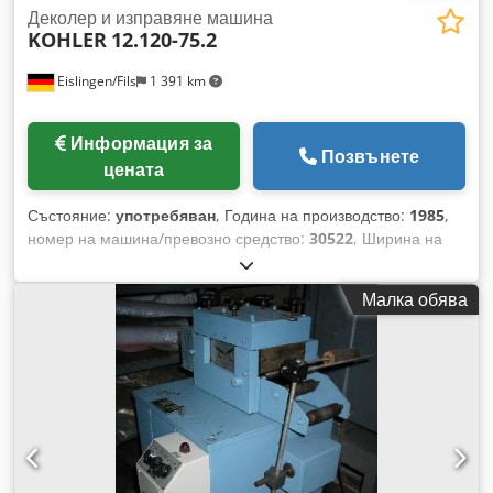
Деколер и изправяне машина
KOHLER
12.120-75.2
Eislingen/Fils
1 391 km
Информация за
Позвънете
цената
Състояние:
употребяван
, Година на производство:
1985
,
номер на машина/превозно средство:
30522
, Ширина на
ламарината: 120 мм Dcodpecxxq Sefx Aipjk Тегло на
рулото: 75 кг Необходима площ (Д x Ш x В): около 2,50 x
Малка обява
1,25 x 1,50 м - добро състояние - цената подлежи на
договаряне -