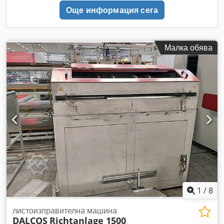
Още информация сега
Малка обява
1
/
8
листоизправителна машина
DALCOS
Richtanlage 1500