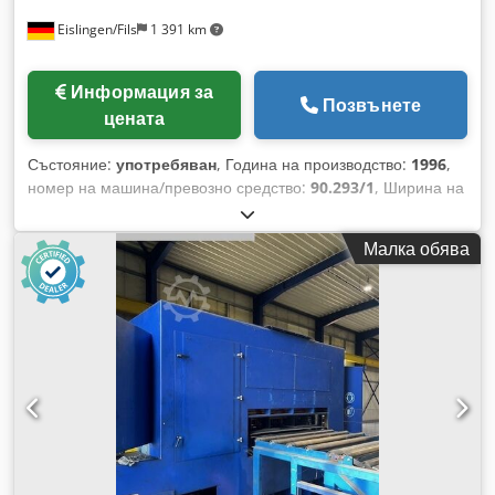
Eislingen/Fils
1 391 km
Информация за
Позвънете
цената
Състояние:
употребяван
, Година на производство:
1996
,
номер на машина/превозно средство:
90.293/1
, Ширина на
материала: 75 мм Обща необходима мощност: 1,5 kW
Необходима площ (приблизително): 1,90 x 1,15 x 1,25 м
Малка обява
Dodpfxjcxxpnj Aipeck