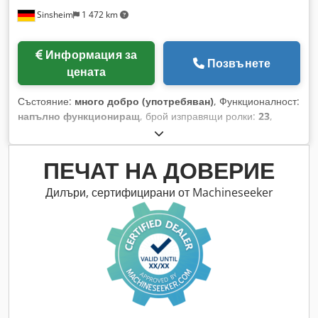
Sinsheim
1 472 km
Информация за
Позвънете
цената
Състояние:
много добро (употребяван)
, Функционалност:
напълно функциониращ
, брой изправящи ролки:
23
,
диаметър на ролката за изправяне:
47 мм
, Изправителна
машина UNGERER тип 1500/3,00/23 с размери: 1500 x 0,50
- 3,00 mm, 23 изправящи ролки, диаметър на ролките 47
ПЕЧАТ НА ДОВЕРИЕ
mm Dcodjzb Ef Tjpfx Aipok
Дилъри, сертифицирани от Machineseeker