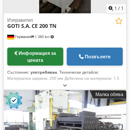
1
/
1
Изправител
GOTI S.A.
CE 200 TN
Германия
1 380 km
Информация за
Позвънете
цената
Състояние:
употребяван
, Технически детайли:
Материална ширина: 200 мм Дебелина на материала: 1,5
мм Брой изправящи валове: 5x горе Брой валове: 6x долу
Скорост на преминаване: неизвестна м/мин Ел.
Малка обява
захранване: 220V / 50Hz Dcjdju Ic D Tspfx Aipek Обща
необходима мощност: 1,5 kW Тегло на машината: около
0,447 т Необходима площ: Д:0,88 x Ш:0,76 x В:1,26 м
Описание: Машината разполага с 11 вала: Горен вал:
ширина 210 мм; Ø=около 60 мм; задвижван; регулируем
Долен вал: ширина 210 мм; Ø = около 60 мм; задвижван;