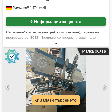
Германия
1 474 km
Информация за цената
Състояние:
готов за употреба (използван)
, Година на
производство:
2013
, Предлага се прецизна машина за
изправяне на ламарина. Максимална ширина на
материала: 1500 мм, дебелина на материала: 1-2 мм,
Малка обява
подходяща за: алуминий. Управление: Siemens Simatic
OP177B. Оборудвана с ролкова транспортна рамка.
Допълнително налични резервни части: Siemens Control
Unit 24V DC (6SL3040-1NB00-0AA0), Siemens компактен
асинхронен мотор 15kW (1PH7133-2DF02-0BA0), Siemens
синхронен серво мотор (1FK7042-5AK71-1KG0), Siemens
Sinamics Basic Line Module (6SL3130-1TE22-0AA0),
Siemens Simatic Panel OP177B, INA кривошипни лагери.
Тегло: около 6700 кг, общи размери X/Y/Z: около 2400
Запази търсенето
мм/1600 мм/1800 мм. Оглед при договорка. Dcsdpfxjy Uyfvj
Aipjk