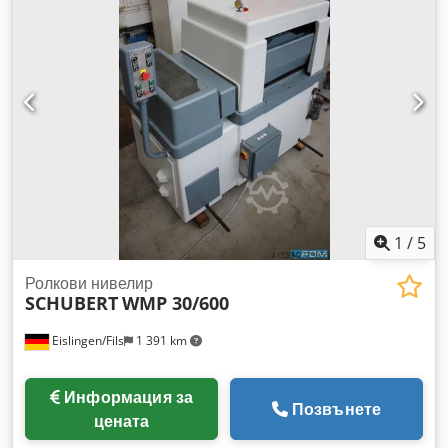
ламарината: 3,5 мм Тегло: 0,4 т Необходима площ (прибл.):
0,6x0,65x1,15 м Линия за изправяне на ленти с интегриран
безстепенно регулируем VARI-задвижване, движение
надясно и наляво, превключвател за избор на режим
(ръчен/автоматичен), кош за въвеждане на ролките,
аналогов дисплей за позицията на изправящите ролки,
настройка на позициите на изправящите ролки чрез ръчни
колела, автоматично управление на луфта на лентата, в
много добро състояние.
1
/
5
Ролкови нивелир
SCHUBERT
WMP 30/600
Eislingen/Fils
1 391 km
Информация за
Позвънете
цената