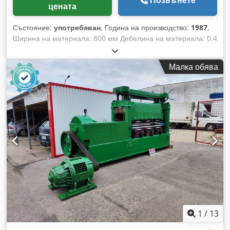
Позвънете
цената
Състояние:
употребяван
, Година на производство:
1987
,
Ширина на материала: 800 мм Дебелина на материала: 0,4
- 2,5 мм Брой изправящи валци: 8 Диаметър на
изправящите валци: 53 мм Брой захващащи валци: 2
Малка обява
Диаметър на захващащите валци: 160 мм Дебелина на
материала при ширина 800 мм (неръждаема стомана): 0,6
мм Дебелина на материала при ширина 800 мм (стомана):
1,0 мм Дебелина на материала при ширина 150 мм
(неръждаема стомана): 2,5 мм Материално напречно
сечение: 975 мм² Dcodpfezrpufjx Aipjk Скорост: 35 м/мин
Задвижваща мощност: 2,1 kW Тегло: 7,0 т Габарити
(ШxДxВ): 2,0 x 2,0 x 2,3 м Изправяща машина RM 8-53/160-
800 с безстепенно регулируемо задвижване, задвижвани
изправящи валци, опорни валци, хидравлично отваряем
изправящ стол, моторно регулиране на валцовия стол,
хидравличен въвеждащ клин, водене на лентата отстрани
при входа.
1
/
13