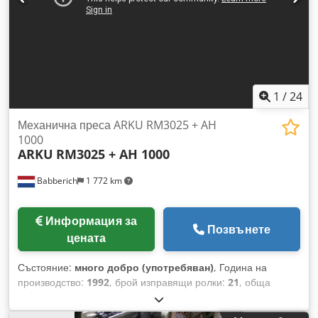
1
/
24
Механична преса ARKU RM3025 + AH
1000
ARKU
RM3025 + AH 1000
Babberich
1 772 km
Информация за
Позвънете
цената
Състояние:
много добро (употребяван)
, Година на
производство:
1992
, брой изправящи ролки:
21
, обща
дължина:
3 200 мм
, диаметър на ролката за изправяне:
30
мм
, обща височина:
2 100 мм
, обща ширина:
2 000 мм
,