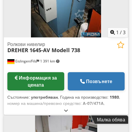
1
/
3
Ролкови нивелир
DREHER
1645-AV Modell 738
Eislingen/Fils
1 391 km
Информация за
Позвънете
цената
Състояние:
употребяван
, Година на производство:
1980
,
номер на машина/превозно средство:
A-07/471A
,
Максимална ширина на ламарината: 130 мм Dcsdpfx
Ajcxxx Reipjk Диаметър на правящите валци: 40 мм Брой
Малка обява
правящи валци: 5 Теглещи валци: 2+2 Минимална
дебелина на ламарината: 0,4 мм Максимална дебелина на