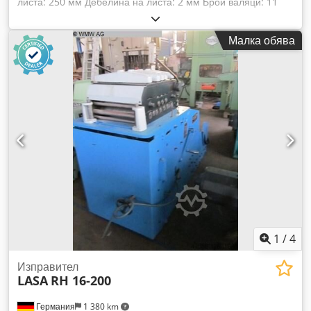
листа: 250 мм Дебелина на листа: 2 мм Брой валяци: 11
Скорост на изправяне: 5...30 м/мин Входна височина: 1250
мм Обща мощност: 4,0 kW Тегло на машината прибл.: 620
Малка обява
кг Размери на машината: 1,15x1,02x1,5 м Размери на
електрическото табло (ДxШxВ): 0,66x0,53x0,32 м ЛИНИЯ ЗА
ИЗПРАВЯНЕ НА ЛЕНТИ С ПОДАВАЩ МЕХАНИЗЪМ
Оборудване: - странични ролки за водене на лентата
Изпълнение: - височина на входа на лентата хоризонтално:
1250 мм - регулиране на наклона: положителен 30° ;
отрицателен 15° Dcsdpfx Aou Ic Eweipjk
1
/
4
Изправител
LASA
RH 16-200
Германия
1 380 km