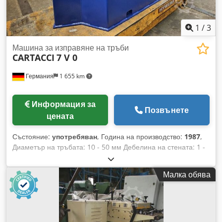
1
/
3
Машина за изправяне на тръби
CARTACCI
7 V 0
Германия
1 655 km
Информация за
Позвънете
цената
Състояние:
употребяван
, Година на производство:
1987
,
Диаметър на тръбата: 10 - 50 мм Дебелина на стената: 1 -
6 мм Референтен материал (якост на опън): 400 N/мм²
Скорост: около 120 м/мин Dodpfx Aeg I Di Eeipock
Малка обява