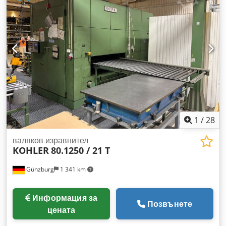
мм Брой опорни валци: 18 Главен задвижващ мотор: 45 kW
Входяща височина: 1250 мм Dcsdpfx Aszafi Noipsk 6-HI
високоефективна изправяща машина с 21 изправящи
валца за фино изправяне на стомана и цветни метали.
Машината разполага с 23 междинни валца и 18 опори.
Дигиталната точност на настройка на валци е 0,01 мм.
Предавателната кутия е подновена през 2021 г.
1
/
28
валяков изравнител
KOHLER
80.1250 / 21 T
Günzburg
1 341 km
Информация за
Позвънете
цената