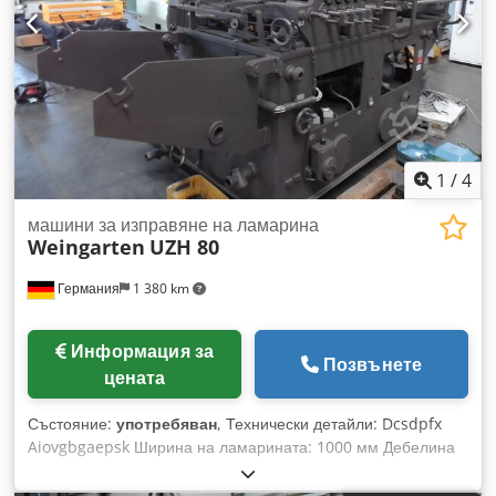
нерегулируем
1
/
4
машини за изправяне на ламарина
Weingarten
UZH 80
Германия
1 380 km
Информация за
Позвънете
цената
Състояние:
употребяван
, Технически детайли: Dcsdpfx
Aiovgbgaepsk Ширина на ламарината: 1000 мм Дебелина
на ламарината: 3,0 мм Минимална дебелина на
ламарината: 0,5 мм Разстояние между опорите: 920 мм