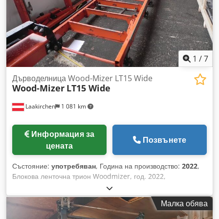
за къси трупи, устройство за завъртане на трупи, централен
стягащ механизъм за трупи Лазер Одобрение за движение
по пътища Задната броня е леко огъната, но напълно
функционална. Допълнително включено: Около 60 ленти
Покривно платнище Почти нов CookiMizer Държач за къси
и тънки трупи на Hesener и допълнителни аксесоари като
1
/
7
резервни водещи ролки и др.
Дърводелница Wood-Mizer LT15 Wide
Wood-Mizer
LT15 Wide
Laakirchen
1 081 km
Информация за
Позвънете
цената
Състояние:
употребяван
, Година на производство:
2022
,
Блокова ленточна трион Woodmizer, год. 2022,
включително предрезачка, електрическо регулиране на
височината, електрическо подаване, максимален диаметър
Малка обява
на трупа 900 мм, 11 kW, дължина на рязане 10 м, 1000 кг
Dedpfx Aoxlnf Aec Uock