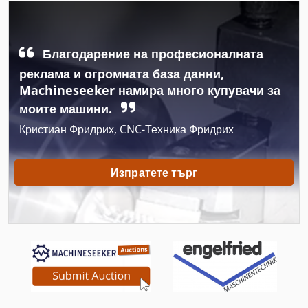
Tur 560
Вмъкване На Машини
Благодарение на професионалната
Машина За Пръскане
реклама и огромната база данни,
Machineseeker намира много купувачи за
Машина За Пръскане На Боя
моите машини.
Мобилни Дъскорезница
Кристиан Фридрих, CNC-Техника Фридрих
На Планетата Диск
Изпратете търг
Пред Слайд
Работни Превозно Средство
Свързване На Машина
Сгъване На Машина
Сгъване На Машина Аксесоари