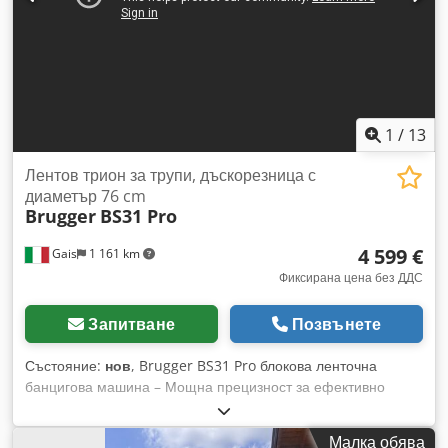
349 € Вземете сега лентовия блоков трион Brugger BS31
Pro и се насладете на мощно и прецизно рязане на
несравнима цена! Свържете се с нас за индивидуална
оферта!
1
/
13
Лентов трион за трупи, дъскорезница с
диаметър 76 cm
Brugger
BS31 Pro
4 599 €
Gais
1 161 km
Фиксирана цена без ДДС
Запитване
Позвънете
Състояние:
нов
, Brugger BS31 Pro блокова ленточна
банцигова машина – Мощна прецизност за ефективно
рязане! Brugger BS31 Pro е семпло, но добре обмислено
банцигово сечище, което без усилие превръща трупи с
Малка обява