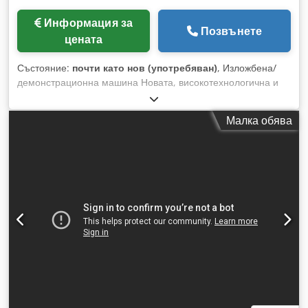
Информация за
Позвънете
цената
Състояние:
почти като нов (употребяван)
, Изложбена/
демонстрационна машина Новата, високотехнологична и
надеждна лентова трионна машина за рязане на
дървесина от Holzprofi е предназначена за рязане на
Малка обява
стволове с диаметър до 75 см и предлага много
възможности за правилно рязане на дървесината и
стволовете. Максимална прецизност на рязане
благодарение на калкулатора за дебелина на рязане.
Долната част е поцинкована, горната част е прахово
боядисана. Подходяща за всички видове дървесина,
дървени трупи или рециклирана дървесина. С ремарке,
сертифицирано за движение по пътищата. С възможност за
неограничено разширяване чрез допълнителни секции. CE
сертифицирана. Оригиналът!, не е имитация!!! Технически
данни: макс. диаметър на стъблото 750 мм макс. ширина
на дъската 620 мм мощност на двигателя S6 7 kW (5,5 kW
S1) мощност на двигателя за подаване 0,37 kW макс.