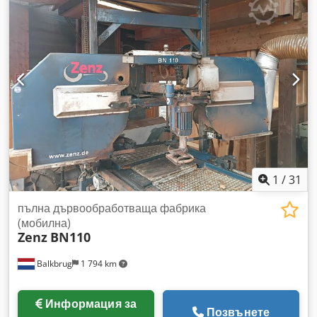
1
/
31
пълна дървообработваща фабрика
(мобилна)
Zenz
BN110
Balkbrug
1 794 km
Информация за
Позвънете