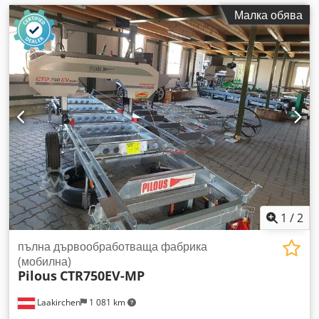
Малка обява
1
/
2
пълна дървообработваща фабрика
(мобилна)
Pilous
CTR750EV-MP
Laakirchen
1 081 km