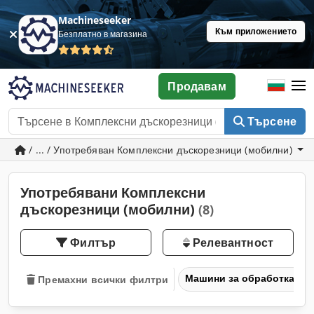
Machineseeker
Към приложението
Безплатно в магазина
Продавам
Търсене
/ ... / Употребяван Комплексни дъскорезници (мобилни)
Употребявани Комплексни
дъскорезници (мобилни)
(8)
Филтър
Релевантност
Машини за обработка на
Премахни всички филтри