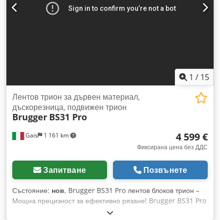
1
/
15
Лентов трион за дървен материал,
дъскорезница, подвижен трион
Brugger
BS31 Pro
4 599 €
Gais
1 161 km
Фиксирана цена без ДДС
Запитване
Позвънете
Състояние:
нов
, Brugger BS31 Pro лентов блоков трион –
Мощна прецизност за ефективно рязане! Brugger BS31 Pro
е просто, но добре обмислено трионово съоръжение, което