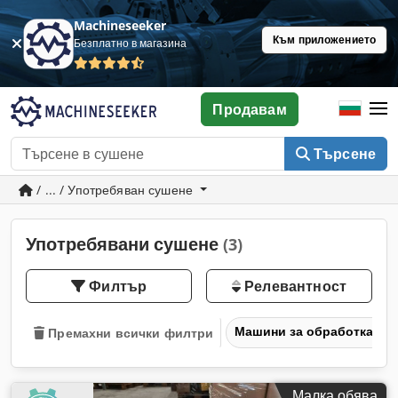
Machineseeker
Към приложението
Безплатно в магазина
Продавам
Търсене
/ ... / Употребяван сушене
Употребявани сушене
(3)
Филтър
Релевантност
Машини за обработка на
Премахни всички филтри
Малка обява