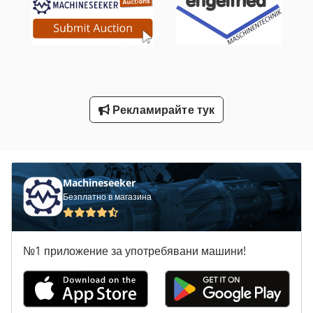
Сушилни Машини
Сушилня Се Замразява
Усъвършенстване На Машина
Усъвършенстване На Машини
Рекламирайте тук
Шиене На Обувки Машина За Смилане И Шлайф
Шкаф С Чекмеджета
Machineseeker
Безплатно в магазина
№1 приложение за употребявани машини!