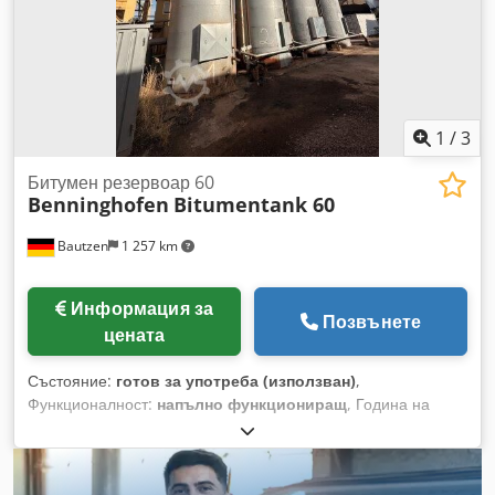
1
/
3
Битумен резервоар 60
Benninghofen
Bitumentank 60
Bautzen
1 257 km
Информация за
Позвънете
цената
Състояние:
готов за употреба (използван)
,
Функционалност:
напълно функциониращ
, Година на
производство:
1996
, 4 броя резервоари за битум, 60 000
литра, употребявани. Crodpfx Aezqu Ubobbof -При
необходимост, с пълна система от тръбопроводи.