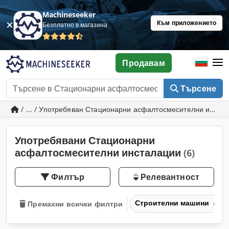
Machineseeker
Към приложението
Безплатно в магазина
Продавам
Търсене
/ ... / Употребяван Стационарни асфалтосмесителни инста
Употребявани Стационарни
асфалтосмесителни инсталации
(6)
Филтър
Релевантност
Строителни машини
Премахни всички филтри