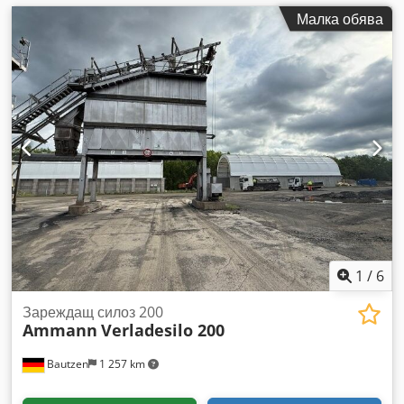
Малка обява
1
/
6
Зареждащ силоз 200
Ammann
Verladesilo 200
Bautzen
1 257 km