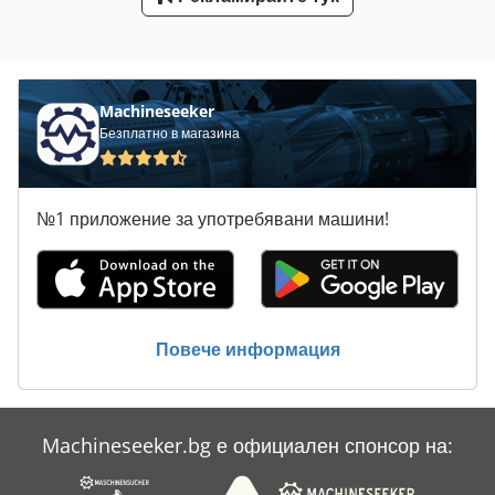
Транспортни Системи
Усъвършенстване На Машини
Machineseeker
Безплатно в магазина
№1 приложение за употребявани машини!
Повече информация
Machineseeker.bg е официален спонсор на: