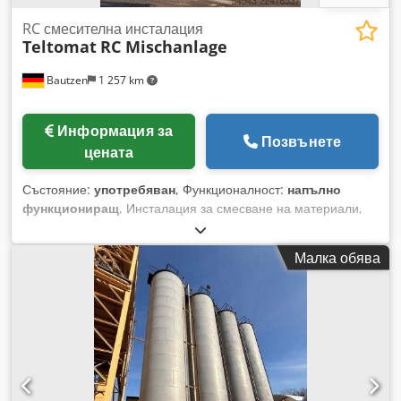
RC смесителна инсталация
Teltomat
RC Mischanlage
Bautzen
1 257 km
Информация за
Позвънете
цената
Състояние:
употребяван
, Функционалност:
напълно
функциониращ
, Инсталация за смесване на материали,
състояща се от: -цялостна стоманена конструкция
-сушилен барабан с горелка -2 бр. елеватор/верижно
Малка обява
транспортьорно устройство -електрическа инсталация
Crsdpozq S D Hjfx Abbjf