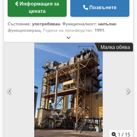
Информация за
Позвънете
цената
Състояние:
употребяван
, Функционалност:
напълно
функциониращ
, Година на производство:
1991
,
Използвана разтоварваща система Производител: Ulrich
Общ обем: 200 тона Cjdjzq S Ewepfx Abbjrf - Конвейерна
Малка обява
система с кофи - Повдигащо устройство с лебедка -
Електрическа инсталация
1
/
15