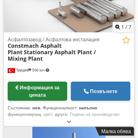
1
/
7
Асфалтозавод / Асфалтова инсталация
Constmach Asphalt
Plant
Stationary Asphalt Plant /
Mixing Plant
Турция
506 km
Информация за
Позвънете
цената
Състояние:
нов
, Функционалност:
напълно
функциониращ
, цвят:
друго
, Година на производство:
2026
, Оборудване:
кабина
, Като Constmach, ние
произвеждаме стационарни асфалтови инсталации,
Малка обява
проектирани за максимална ефективност, издръжливост и