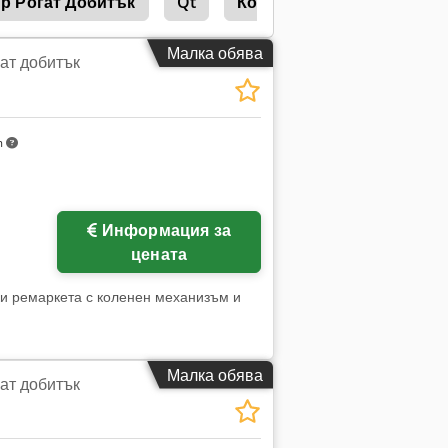
р Рогат Добитък
Qt
Кон Вълна Гъвкави
Малка обява
ат добитък
m
Информация за
цената
ки ремаркета с коленен механизъм и
Малка обява
ат добитък