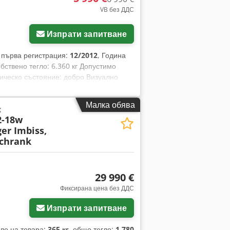
VB без ДДС
Изпрати запитване
, първа регистрация:
12/2012
, Година
обствено тегло: 6.360 кг Допустимо
ническо състояние: добро Визуално
авописни грешки, промени,
 за повече информация. Номер на
Малка обява
к
дем / транспорт на домашни птици
2-18w
гло: 6360 кг Общо тегло: 18.000 кг =
er Imbiss,
описни грешки, промени,
schrank
tte 15 41516 Grevenbroich
.
29 990 €
Фиксирана цена без ДДС
Изпрати запитване
гло на товара:
365 кг
, общо тегло:
1 780