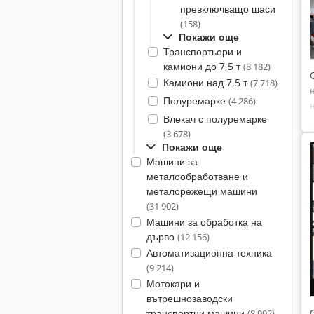
превключващо шаси
(158)
Покажи още
Транспортьори и
камиони до 7,5 т
(8 182)
Камиони над 7,5 т
(7 718)
Полуремарке
(4 286)
Влекач с полуремарке
(3 678)
Покажи още
Машини за
металообработване и
металорежещи машини
(31 902)
Машини за обработка на
дърво
(12 156)
Автоматизационна техника
(9 214)
Мотокари и
вътрешнозаводски
транспортни машини
(8 992)