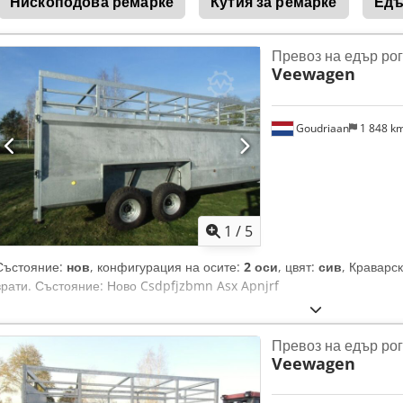
Нископодова ремарке
Кутия за ремарке
Едъ
Превоз на едър рог
Veewagen
Goudriaan
1 848 k
1
/
5
Състояние:
нов
, конфигурация на осите:
2 оси
, цвят:
сив
, Краварс
врати. Състояние: Ново Csdpfjzbmn Asx Apnjrf
Превоз на едър рог
Veewagen