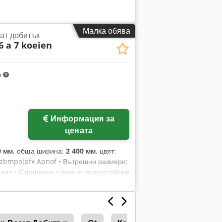
Малка обява
ат добитък
 a 7 koeien
m
Информация за
цената
0 мм
, обща ширина:
2 400 мм
, цвят:
dszbmpajpfx Apnof • Вътрешни размери:
ано • Странични стени от водоустойчив
мм • Подпора • Окачен заден капак •
• LRV триъгълник • Врати, шарниращи с