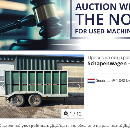
Превоз на едър рог
Schapenwagen -
Goudriaan
1 848 k
1
/
12
Състояние:
употребяван
, ДДС/Данъчно облагане на разликата: Д