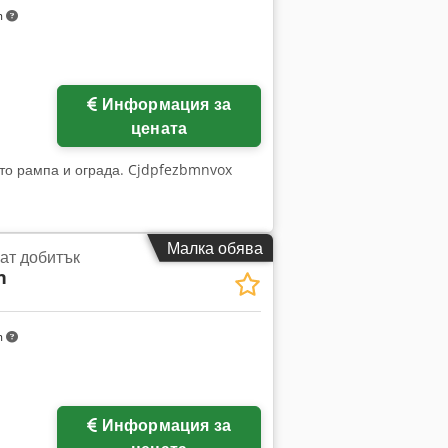
m
Информация за
цената
сто рампа и ограда. Cjdpfezbmnvox
Малка обява
ат добитък
n
m
Информация за