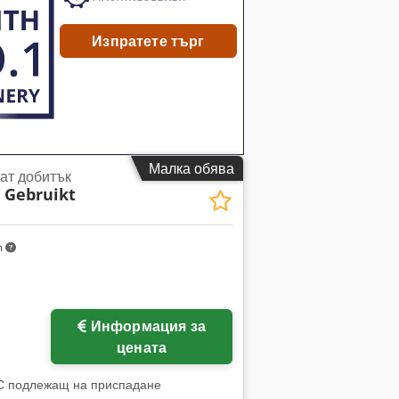
Изпратете търг
Малка обява
ат добитък
 Gebruikt
m
Информация за
цената
ДС подлежащ на приспадане