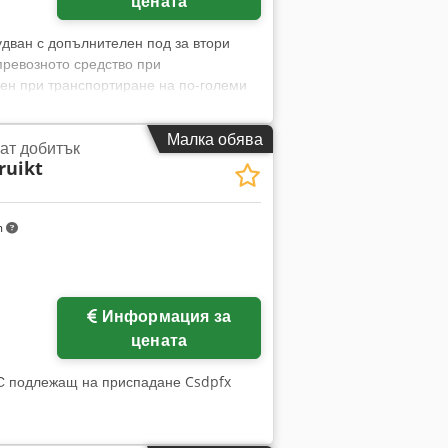
цената
удван с допълнителен под за втори
превозното средство при
ден при транспортиране на по-големи
Малка обява
ат добитък
ruikt
m
Заявете още снимки
Информация за
цената
ДС подлежащ на приспадане Csdpfx