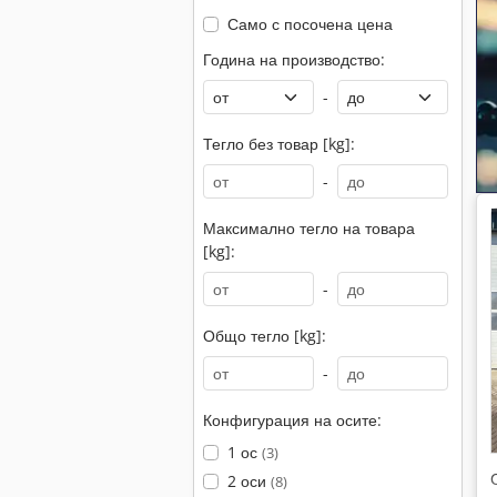
Само с посочена цена
Година на производство:
-
Тегло без товар [kg]:
-
Максимално тегло на товара
[kg]:
-
Общо тегло [kg]:
-
Конфигурация на осите:
1 ос
(3)
2 оси
(8)