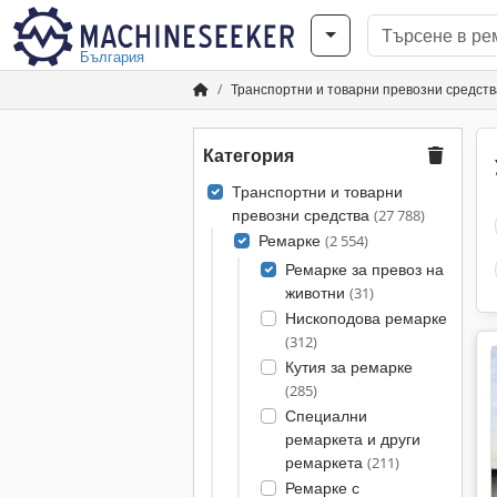
България
Транспортни и товарни превозни средств
Категория
Транспортни и товарни
превозни средства
(27 788)
Ремарке
(2 554)
Ремарке за превоз на
животни
(31)
Нископодова ремарке
(312)
Кутия за ремарке
(285)
Специални
ремаркета и други
ремаркета
(211)
Ремарке с