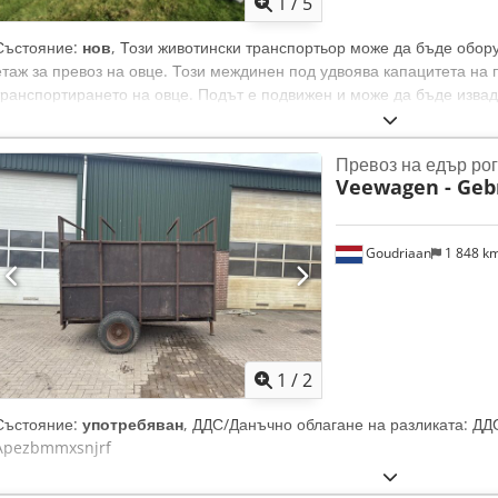
1
/
5
Състояние:
нов
, Този животински транспортьор може да бъде обор
етаж за превоз на овце. Този междинен под удвоява капацитета на 
транспортирането на овце. Подът е подвижен и може да бъде изва
животни като крави. Crjdpfx Apszbmnpjnof Състояние: Ново
Превоз на едър рог
Veewagen - Geb
Goudriaan
1 848 k
1
/
2
Състояние:
употребяван
, ДДС/Данъчно облагане на разликата: Д
Apezbmmxsnjrf