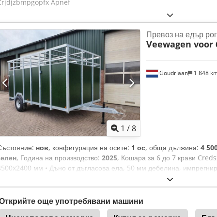
Crjdjzbmpgopfx Apnef
Превоз на едър рог
Veewagen voor 6
Goudriaan
1 848 k
1
/
8
Състояние:
нов
, конфигурация на осите:
1 ос
, обща дължина:
4 50
зелен
, Година на производство:
2025
, Кошара за 6 до 7 крави Cre
4500x2400 мм • Дъно от дъгласова ела, 50 мм дебелина, импрегнир
финландски шперплат (зелен) • Фиксирана теглична греда с око 40 
Заден капак от твърда дървесина банкирай • Защитено осветление 
задния капак Състояние: Ново Година на производство: 2025
Открийте още употребявани машини