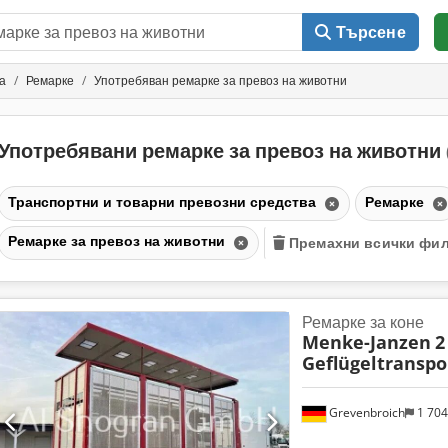
Търсене
а
Ремарке
Употребяван ремарке за превоз на животни
Употребявани ремарке за превоз на животни
Транспортни и товарни превозни средства
Ремарке
Ремарке за превоз на животни
Премахни всички фи
Ремарке за коне
Menke-Janzen
2
Geflügeltranspo
Grevenbroich
1 70