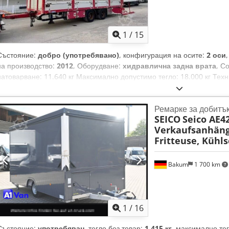
1
/
15
Състояние:
добро (употребявано)
, конфигурация на осите:
2 оси
на производство:
2012
, Оборудване:
хидравлична задна врата
, С
натоварване: 11.640 кг Максимално допустимо тегло: 18.000 кг Тех
състояние: добро Гаранция: Не носим отговорност за печатни и пр
предварителна продажба и грешки! Свържете се с Емад Ал Шогран
Ремарке за добитъ
превозното средство: Ремарке. 07 Menke-Janzen / 2 оси PBW / тан
SEICO
Seico AE4
Серия №: W09W01CWJ16455 ГТП: 03.2025 - СП: 09.2024 Собствено те
Verkaufsanhäng
Информация за фирмата = Не носим отговорност за печатни и прав
Fritteuse, Kühl
предварителна продажба и грешки! Al Shogran GmbH An der Glashü
Crjdjxhcyaepfx Apnef Тел.: Мобилен: Госпожа Сабине Фауст Имейл
Bakum
1 700 km
1
/
16
Състояние:
употребяван
, тегло без товар:
1 415 кг
, максимално те