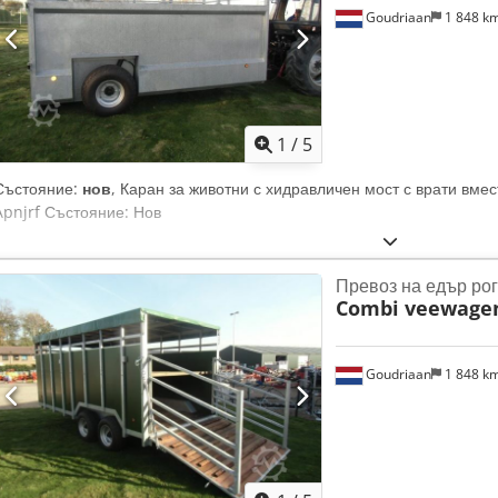
Goudriaan
1 848 k
1
/
5
Състояние:
нов
, Каран за животни с хидравличен мост с врати вме
Apnjrf Състояние: Нов
Превоз на едър рог
Combi veewage
Goudriaan
1 848 k