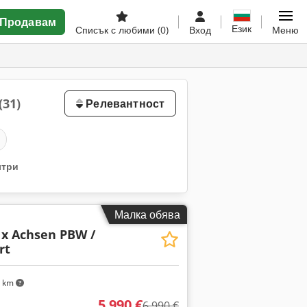
Продавам
Език
Списък с любими
(0)
Вход
Меню
(31)
Релевантност
лтри
Малка обява
 x Achsen PBW /
rt
4 km
5 990 €
6 990 €