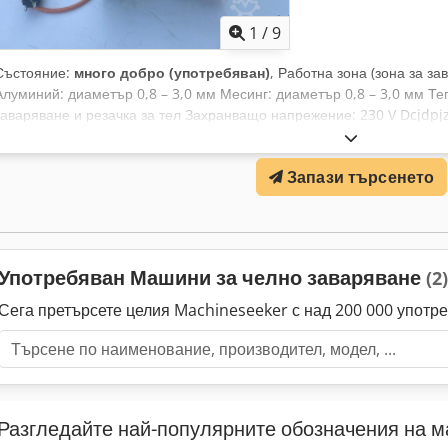
снимките). Ремонтът не влияе на работата на устройството, но та
прозрачност на продажбата.
1
/
9
Състояние:
много добро (употребяван)
, Работна зона (зона за з
Алуминий: диаметър 0,8 – 3,0 мм Месинг: диаметър 0,8 – 3,0 мм Те
заваряване и резачка за тел Захранващо напрежение: 230 V Dcjdpjz
поддържано състояние.
Запази търсенето
Употребяван Машини за челно заваряване
(2)
Сега претърсете целия Machineseeker с над 200 000 употр
Разгледайте най-популярните обозначения на 