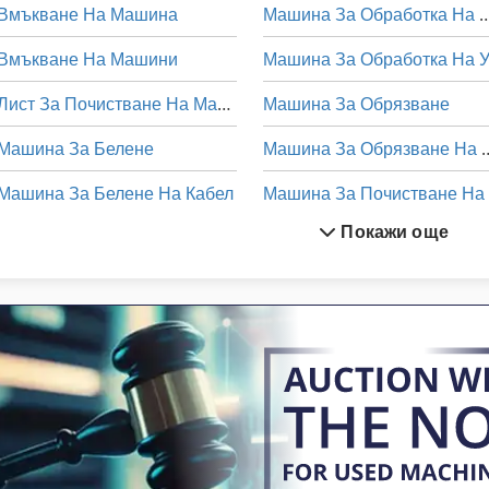
Вмъкване На Машина
Машина За Обработка
Вмъкване На Машини
Лист За Почистване На Машини
Машина За Обрязване
Машина За Белене
Машина За Обряз
Машина За Белене На Кабел
Покажи още
Машина За Виг Заваряване
Машина За Заваряване На Окото
Машина За 
Машина За Източване
Машина 
Машина За Обработка На Листов Метал
Машина На Храните