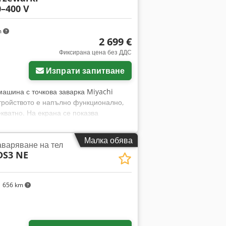
–400 V
m
2 699 €
Фиксирана цена без ДДС
Изпрати запитване
машина с точкова заварка Miyachi
Устройството е напълно функционално,
кватно. На екрана се показва
чава, че е активирана веригата за
предназначен за прецизен контрол на
Малка обява
аваряване на тел
ен дисплей, цифрова клавиатура,
DS3 NE
уникационни интерфейси RS-232 и RS-
одител: Miyachi Unitek Модел: HF25
ozma Sdsgyeck Захранване: 380–400 V
 656 km
товар: 10 V Интерфейси: RS-232, RS-
ДУХ, СЕНЗОР ЗА НАПРЕЖЕНИЕ,
стояние съответства на снимките –
н (изолирано място, видимо на