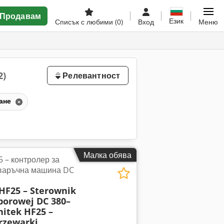
Продавам
Език
Списък с любими
(0)
Вход
Меню
2)
Релевантност
ване
Малка обява
5 – контролер за
аваръчна машина DC
HF25 – Sterownik
porowej DC 380–
nitek HF25 –
rzewarki