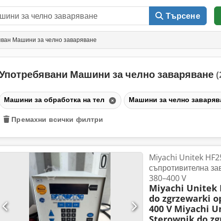
Търсене
ван Машини за челно заваряване
Употребявани Машини за челно заваряване
(
Машини за обработка на тел
Машини за челно заваря
Премахни всички филтри
Miyachi Unitek HF2
съпротивителна з
380–400 V
Miyachi Unitek 
do zgrzewarki o
400 V
Miyachi U
Sterownik do zg