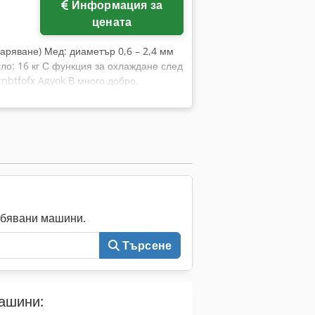
Информация за
зи информация е предоставена за пълна
цената
аваряване) Мед: диаметър 0,6 – 2,4 мм
гло: 16 кг С функция за охлаждане след
nbtfofx Agyok В много добро,
ебявани машини.
Търсене
машини: