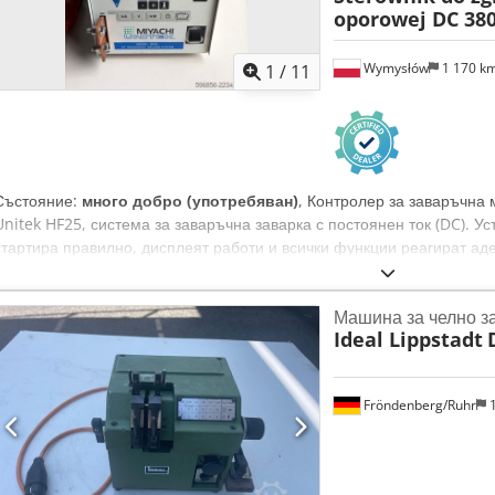
oporowej DC 380
Wymysłów
1 170 k
1
/
11
Състояние:
много добро (употребяван)
, Контролер за заваръчна 
Unitek HF25, система за заваръчна заварка с постоянен ток (DC). 
стартира правилно, дисплеят работи и всички функции реагират аде
съобщението „EMERGENCY STOP – OPERATOR ACTIVATED“, което озна
аварийно спиране – това не е дефект на устройството. Моделът е 
Машина за челно з
процеса на точкова заварка с постоянен ток (DC). Оборудван е с яс
Ideal Lippstadt
възможност за програмиране на параметрите на заваряване и ком
485. Захранване 380–400 V AC, 50/60 Hz. Технически данни: Произв
Тип: Система за заваръчна заварка с постоянен ток (DC) Dsdpfx A
Fröndenberg/Ruhr
1
AC, 50/60 Hz Макс. изходен ток: 2400 A RMS Макс. напрежение без 
485 Входове, включително: ПЕДАЛ, ЗАДВИЖВАЩ ВЕНТИЛ ЗА ВЪЗ
ЗАВАРЪЧНА ГЛАВА Състояние: Напълно функционален. Визуално съ
нормални следи от употреба. Захранващият кабел е бил ремонтира