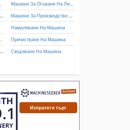
 На Месо
Машини За Огъване На Листов
Машина За Обработка На Универсални Ламарина
Машини За Производство На Прозорец
Намаляване На Машина
ване На Четка
Пречистване На Машина
Машина За Почистване На Пода
Свързване На Машина
Машина За Почистване На Част
Сгъване На Машина
Сгъване На Хартия
Ъгъл На Заваряване
За Челно Заваряване
Изпратете търг