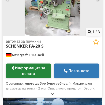
1
/
3
автомат за пружини
SCHENKER
FA-20 S
Metzingen
1 413 km
Информация за
Позвънете
цената
Състояние:
много добро (употребяван)
, Максимален
диаметър на телта - 2 мм. Описанието предстои! Dsdpfx
Ajyrhmnslijkr