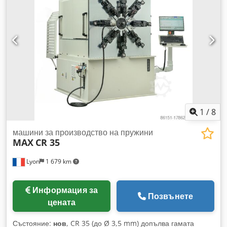
хидравлично затягане за тел или лента. Една от машините
е оборудвана с допълнителна подаваща система,
разположена от задната страна на машината, през
централния отвор.
1
/
8
машини за производство на пружини
MAX
CR 35
Lyon
1 679 km
Информация за
Позвънете
цената
Състояние:
нов
, CR 35 (до Ø 3,5 mm) допълва гамата