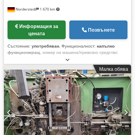
Norderstedt
1 670 km
Информация за
Позвънете
цената
Състояние:
употребяван
, Функционалност:
напълно
функциониращ
, номер на машина/превозно средство:
D24E/8364
, Оферта №: D24E/8364 Вид машина:
Инсталация за зигзагообразни пружини Марка: WAFIOS
Малка обява
Модел: SLF4/SLF4S Година на производство: Диаметър на
телта: 2,4-4 мм Диаметър на пружините: 42-55 мм Djdpswi
Ub Iefx Aliskr Производителност - бр./мин: около 32 м
Местоположение: В Европа