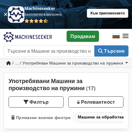
Machineseeker
Към приложението
Безплатно в магазина
Продавам
Търсене
/ ... / Употребяван Машини за производство на пружини
Употребявани Машини за
производство на пружини
(17)
Филтър
Релевантност
Машини за обработка на
Премахни всички филтри