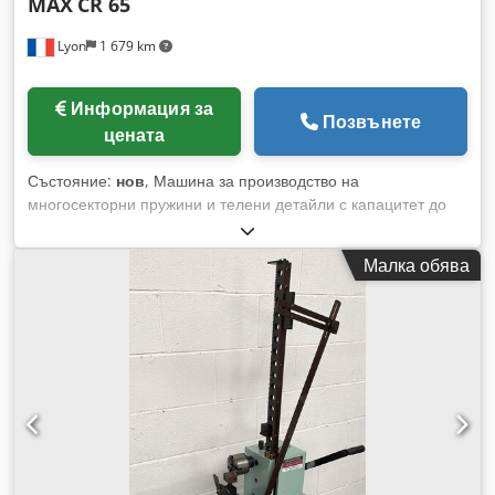
MAX
CR 65
Lyon
1 679 km
Информация за
Позвънете
цената
Състояние:
нов
, Машина за производство на
многосекторни пружини и телени детайли с капацитет до
6,5 мм, оборудвана с до 16 оси, включително въртене на
телта, индивидуално задвижване на всяка плъзгаща шина,
Малка обява
управление на външния диаметър и други
усъвършенствани функции. Широко се използва в
производството на двойни торсионни пружини за селското
стопанство, но не само – машината е подходяща и за
изработка на широка гама торсионни, двойно-торсионни,
опънати пружини, както и телени и лентови детайли.
Dksdpfx Asi Ik Ayjlisr