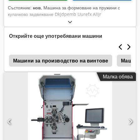
Състояние:
нов
, Машина за формоване на пружини с
кулачково задвижване Dkjdpemb Uurefx Alijr
Открийте още употребявани машини
0
Машини за производство на винтове
Машини
Малка обява