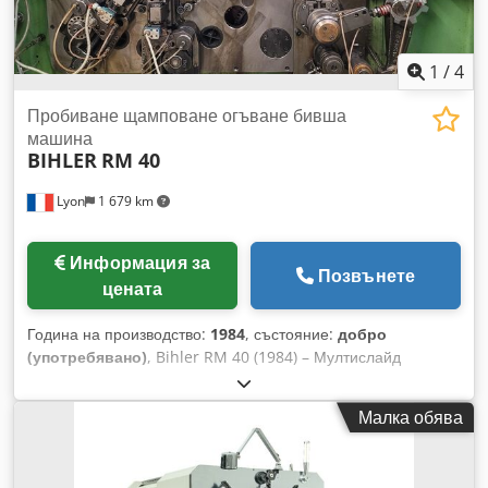
1
/
4
Пробиване щамповане огъване бивша
машина
BIHLER
RM 40
Lyon
1 679 km
Информация за
Позвънете
цената
Година на производство:
1984
, състояние:
добро
(употребявано)
, Bihler RM 40 (1984) – Мултислайд
пресова, щанцова и огъваща машина Dkjdpfx Aeh T
Ulyslier Машината е показана с 5 плъзгача, като има
Малка обява
възможност за добавяне и на шести. Налични са няколко
размотаващи устройства както за лента, така и за тел.
Машината е с 8-тонна преса и 5 или 6 плъзгача –