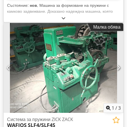
Състояние:
нов
, Машина за формоване на пружини с
камково задвижване. Доказано надеждна машина, която
всяко пружинно производство трябва да има в своя цех,
поради отличното съотношение 'цена/качество на
Малка обява
продукцията', което предлага на пазара. Dkedpfxoi Ik Hro
Alier
1
/
3
Система за пружини ZICK ZACK
WAFIOS
SLF4/SLF4S