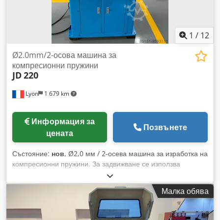
1
/
12
Ø2.0mm/2-осова машина за
компресионни пружини
JD
220
Lyon
1 679 km
Информация за
Позвънете
цената
Състояние:
нов
, Ø2,0 мм / 2-осева машина за изработка на
компресионни пружини. За задвижване се използва
ексцентрик (кам-драйв). Dksdjlf Ek Dopfx Alisr
Малка обява