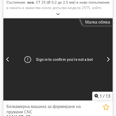
Състояние:
нов
, CT 25 (Ø 0,2 до 2,5 мм) е ново попълнение
в гамата и замества и/или допълва модела 25TS, който
работи с камов механизъм. Тази машина разполага с
между 11 и 16 оси, като подробностите са посочени по-
Малка обява
долу: - 8 независими плъзгача - подаване на телта -
въртене на дюзата - серво въртящ механизъм ИЛИ
странично движение на навиващия пръст Djdpfxovbd Ezo
Aliokr Опционално (до максимум 5 допълнителни оси): -
серво ножица - допълнителни серво въртящи механизми -
странично движение на навиващия пръст - транспортьор за
повдигане на второто ухо (немски тип) при опънати
пружини. Максимална скорост на подаване: 121 м/мин. Ход
на плъзгачите: 50 мм Размери на машината: 1,30 x 1,46 x
1,68 м. Тегло на машината: 900 кг. Не се колебайте да се
свържете с нас за всякакви допълнителни въпроси.
1
/
13
Безкамерна машина за формиране на
пружини CNC