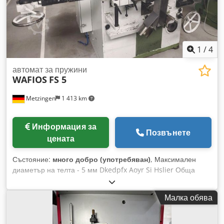
1
/
4
автомат за пружини
WAFIOS
FS 5
Metzingen
1 413 km
Информация за
Позвънете
цената
Състояние:
много добро (употребяван)
, Максимален
диаметър на телта - 5 мм Dkedpfx Aoyr Si Hslier Обща
необходима мощност: 7,5 kW Описание предстои!
Малка обява