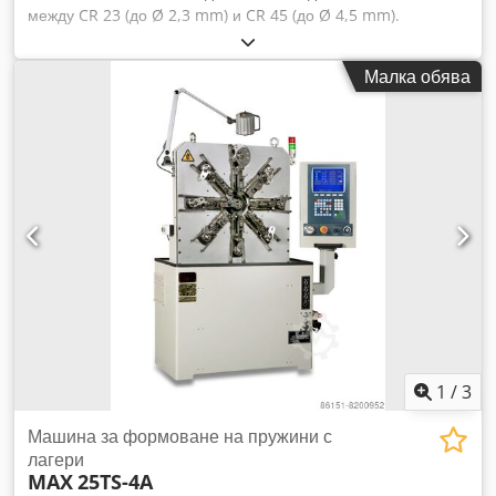
между CR 23 (до Ø 2,3 mm) и CR 45 (до Ø 4,5 mm).
Машината разполага с между 12 и 16 оси, като по-долу са
изброени основните 12 оси: - подаване на телта - въртене
Малка обява
на телта - въртене на дюзата - един серво върток - 8
независими плъзгача (8 оси) Опционално (до 4
допълнителни оси): - серво ножица - допълнителни серво
въртоци - странично преместване на навиващия пръст -
трансфер за повдигане на втория ухо (германски тип) на
опъваща пружина. Максимална скорост на подаване: 54 м/
мин. Размери на машината: 2,36 x 2,10 x 2,10 м. Тегло на
машината: 2 300 кг. Dodpfevbdq Rjx Aliokr Не се колебайте
да се свържете с нас за всякакви допълнителни въпроси.
1
/
3
Машина за формоване на пружини с
лагери
MAX
25TS-4A