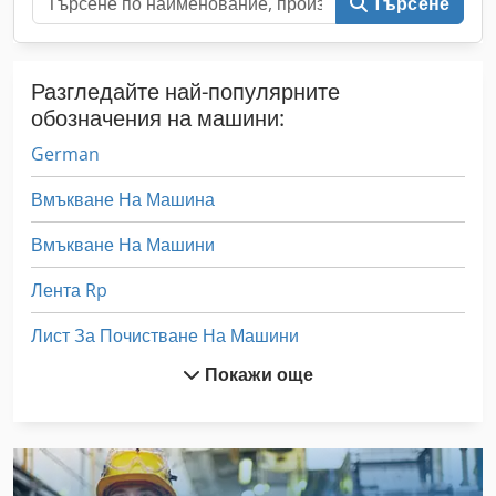
Търсене
Разгледайте най-популярните
обозначения на машини:
German
Вмъкване На Машина
Вмъкване На Машини
Лента Rp
Лист За Почистване На Машини
Покажи още
Машина За Гравиране На Стъкло
Машина За Заваряване На Окото
Машина За Миене На Гуми