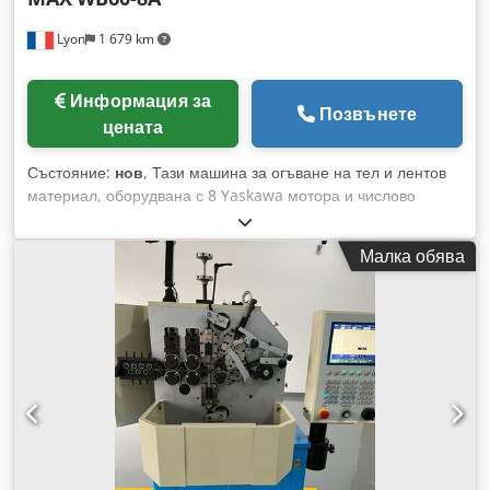
Lyon
1 679 km
Информация за
Позвънете
цената
Състояние:
нов
, Тази машина за огъване на тел и лентов
материал, оборудвана с 8 Yaskawa мотора и числово
управление с Windows PC, е идеална за производство на
големи детайли в 2D или 3D. Djdpjpiucxefx Aliokr
Малка обява
Предимствата на това оборудване включват ниски разходи
за инструментална екипировка, лесно програмиране, ниски
разходи за поддръжка, надеждност и прецизна
повтаряемост на размерите на изработваните детайли.