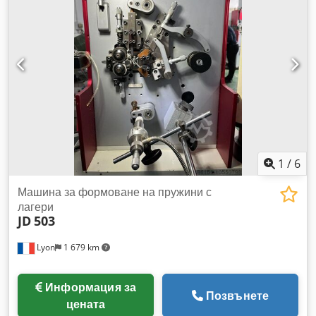
1
/
6
Машина за формоване на пружини с
лагери
JD
503
Lyon
1 679 km
Информация за
Позвънете
цената