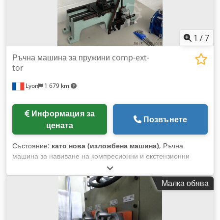
1
/
7
Ръчна машина за пружини comp-ext-
tor
Lyon
1 679 km
Информация за
Позвънете
цената
Състояние:
като нова (изложбена машина)
, Ръчна
машина за навиване на компресионни и екстензионни
пружини Djdpfsi Ik H Isx Aliskr
Малка обява