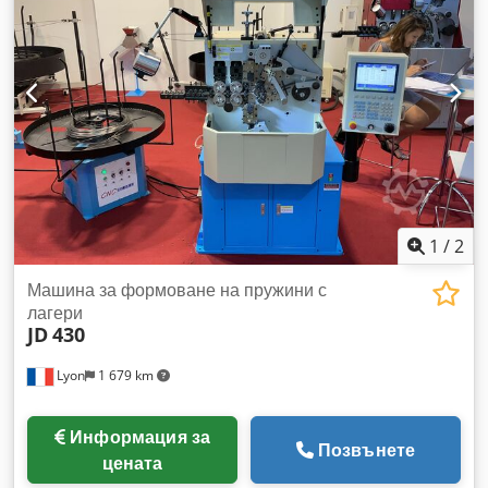
1
/
2
Машина за формоване на пружини с
лагери
JD
430
Lyon
1 679 km
Информация за
Позвънете
цената