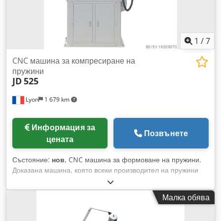
1
/
7
CNC машина за компресиране на
пружини
JD
525
Lyon
1 679 km
Информация за
Позвънете
цената
Състояние:
нов
, CNC машина за формоване на пружини.
Доказана машина, която всеки производител на пружини
трябва да притежава в своята работилница за пружини,
заради едно от най-добрите съотношения цена-качество на
Малка обява
пазара. Dkedotv D Awepfx Alisr