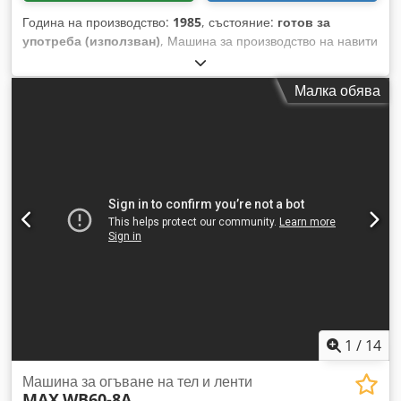
Година на производство:
1985
, състояние:
готов за
употреба (използван)
, Машина за производство на навити
(пружинни) компресионни пружини. Разполагаме с
повечето машини от гамата на Schenker, както и с
Малка обява
определено оборудване на Bamatec. Dedpef I Uumsfx
Aliskr
1
/
14
Машина за огъване на тел и ленти
MAX
WB60-8A