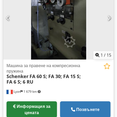
1
/
15
Машина за правене на компресионна
пружина
Schenker
FA 60 S; FA 30; FA 15 S;
FA 6 S; 6 RU
Lyon
1 679 km
Информация за
Позвънете
цената