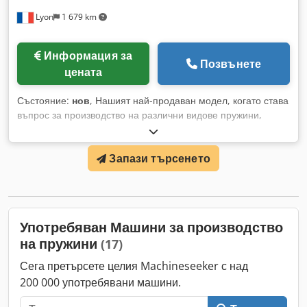
Lyon
1 679 km
Информация за
Позвънете
цената
Състояние:
нов
, Нашият най-продаван модел, когато става
въпрос за производство на различни видове пружини,
включително торсионни, двойно-торсионни, разтегателни и
телени форми. Евтина на цена, но безценна по отношение
Запази търсенето
на производствения капацитет, прецизността и
възможностите. Dkjdpfji Ik D Eox Alier
Употребяван Машини за производство
на пружини
(17)
Сега претърсете целия Machineseeker с над
200 000 употребявани машини.