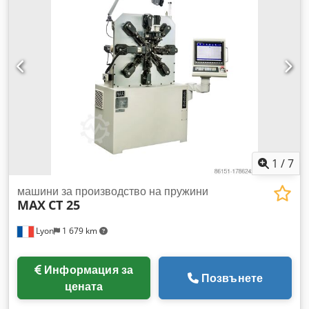
1
/
7
машини за производство на пружини
MAX
CT 25
Lyon
1 679 km
Информация за
Позвънете
цената