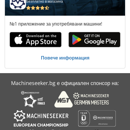
Безплатно в магазина
Пречистване На Машина
Производител На Транспортни Ленти
№1 приложение за употребявани машини!
Производство На Принтер
Производство На Строителни Материали
Разработване На Филм Машина
Повече информация
Свързване На Машина
Machineseeker.bg е официален спонсор на: