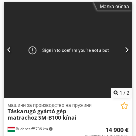
Малка обява
1
/
2
машини за производство на пружини
Táskarugó gyártó gép
matrachoz
SM-B100 kínai
14 900 €
Budapest
736 km