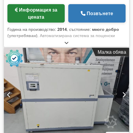
Информация за
Позвънете
цената
Година на производство:
2014
, състояние:
много добро
(употребяван)
, Автоматизирана система за пощенски
кутии за пликовани машини. Тази SIMA 220 беше
инсталирана на система за пликове Buhrs BB700, поради
Малка обява
което е и с този цвят. Инсталирана през 2015 г. и
използвана само 16 месеца. Налични са още снимки!
Стандартно оборудване: Dcedpfx Acjd Etags Djk -
Регулируема по височина изходна конзола от 600 mm до
900 mm - Събирателна секция с буфер за пощенски кутии
и регулируем ъгъл на наклон - Автоматична станция за
пълнене на пощенски кутии - Автоматичен сменяч на
пощенски кутии - Магазин за пощенски кутии за до 10 броя
(зависимо от кутията) - Брояч на пликове - Touchscreen
управление – за лесна, удобна употреба на SIMA -
Предаване от пликовата машина Максимален формат:
180mm x 285mm Минимален формат: 90mm x 145mm
Скорост: до 20 000 плика/час Максимална дебелина на