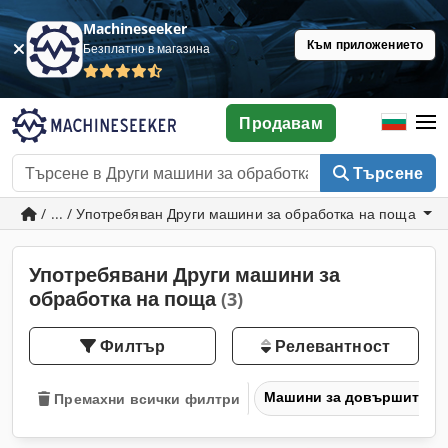
Machineseeker
Към приложението
Безплатно в магазина
Продавам
Търсене
/ ... / Употребяван Други машини за обработка на поща
Употребявани Други машини за
обработка на поща
(3)
Филтър
Релевантност
Машини за довършителн
Премахни всички филтри