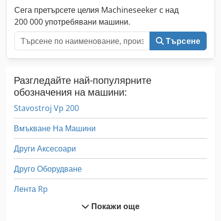
Сега претърсете целия Machineseeker с над
200 000 употребявани машини.
Търсене
Разгледайте най-популярните
обозначения на машини:
Stavostroj Vp 200
Вмъкване На Машини
Други Аксесоари
Друго Оборудване
Лента Rp
Покажи още
Лист За Почистване На Машини