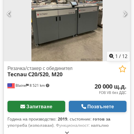
1
/
12
Резачка/стакер с обединител
Tecnau
C20/S20, M20
20 000 щ.д.
Blaine
8 521 km
FOB VB без ДДС
Запитване
Позвънете
Година на производство:
2019
, състояние:
готов за
употреба (използван)
, Функционалност:
напълно
функциониращ
, номер на машина/превозно средство: