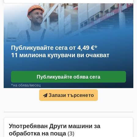
C201149/S201126, M201150
, Този режещо-подреждащ
агрегат Tecnau C20/S20, модел 2019 г., с устройство за
обединяване M20, е в отлично състояние и е готов за
работа. Наскоро беше демонтиран от банка, където е бил
обслужван по договор за пълна сервизна поддръжка.
Dodpfszf Na Ujx Ac Dsck
Публикувайте сега от 4,49 €
*
11 милиона купувачи
ви очакват
Публикувайте обява сега
*на обява/месец
Запази търсенето
Употребяван Други машини за
обработка на поща
(3)