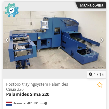
Малка обява
1
/
15
Postbox trayingsystem Palamides
Сима 220
Palamides
Sima 220
Heemskerk
1 891 km