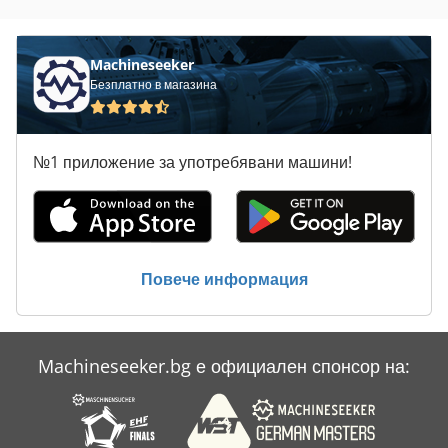
Машини За Почистване
Място На Производство
Machineseeker
Безплатно в магазина
Перална Машина На Част От
Подреждат Една Върху Друга
№1 приложение за употребявани машини!
Пречистване На Машина
Производство На Строителни Материали
Свързване На Машина
Повече информация
Сгъване На Машина
Machineseeker.bg е официален спонсор на: