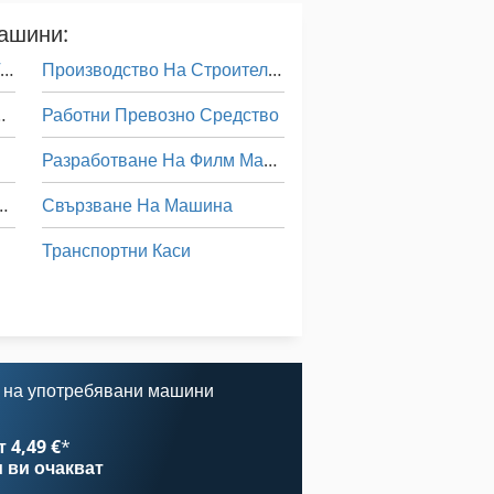
машини:
Машина За Обработка На Тръби
Производство На Строителни Материали
ване На Четка
Работни Превозно Средство
Разработване На Филм Машина
Сгъване На Хартия
Свързване На Машина
Транспортни Каси
о На Прозорец
Усъвършенстване На Машина
Усъвършенстване На Машини
елезопътен Транспорт
 на употребявани машини
 4,49 €
*
и
ви очакват