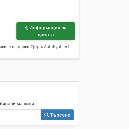
ще снимки
Информация за
цената
яване на дърва Cjdpfx Aotnlfyohlerf
ебявани машини.
Търсене