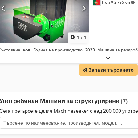
Trofa
2 796 km
Заявете о
1
/
1
Състояние:
нов
, Година на производство:
2023
, Машина за раздроб
Запази търсенето
Употребяван Машини за структуриране
(7)
Сега претърсете целия Machineseeker с над 200 000 употр