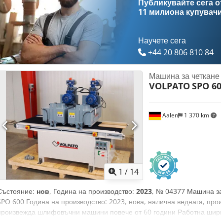
Публикувайте сега от
11 милиона купувач
Научете сега
+44 20 806 810 84
Машина за четкане 
VOLPATO
SPO 6
Aalen
1 370 km
1
/
14
Състояние:
нов
, Година на производство:
2023
, № 04377 Машина з
SPO 600 Година на производство: 2023, нова, налична веднага, пр
произвежда шлифовъчни машини повече от 60 години Работна шир