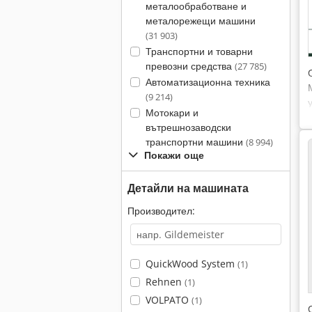
металообработване и
металорежещи машини
(31 903)
Транспортни и товарни
превозни средства
(27 785)
Автоматизационна техника
(9 214)
Мотокари и
вътрешнозаводски
транспортни машини
(8 994)
Покажи още
Детайли на машината
Производител:
QuickWood System
(1)
Rehnen
(1)
VOLPATO
(1)