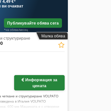
 4,49 €
*
и
ви очакват
Публикувайте обява сега
*на обява/месец
Малка обява
и структуриране
00
Информация за
цената
а четкане и структуриране VOLPATO
оизведена в Италия VOLPATO
ина: 600 мм Машината е с отворени