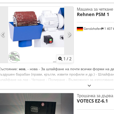
Машина за четкане
Rehnen
PSM 1
Gerolzhofen
1 407
1
/
2
Състояние:
нов
, - нова - За шлайфане на почти всички форми на д
въздушен барабан (прави, кръгли, извити профили и др.) - Шлайф
шлайфане на лак - Четкане - Полиране - Възможност за използва
чрез 30 мм захват за инструмент - По избор с регулируема честота
на мотора: 2,2 kW Обороти: 1000/1500 или 1500/3000 об/мин Диам
Трошачка за дърва
Snshlerf Макс. диаметър на шлайфащия инструмент: 350 мм Дълж
VOTECS
EZ-6.1
Тегло: прибл. 180 кг Артикул № 1090-900000 Включва: 1 бр. безсте
№ 1090-990010 2 бр. Vario Modular D. 300 мм, B. 250 мм № 1090-
Гeролцхофен Предаване в състоянието, в което е огледана - свобо