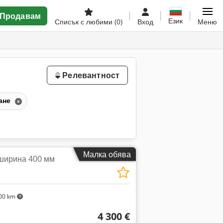
Продавам
Език
Списък с любими
(0)
Вход
Меню
Релевантност
ане
Малка обява
 ширина 400 мм
00 km
4 300 €