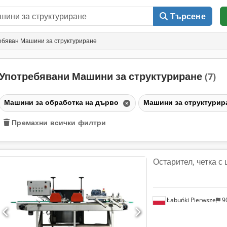
Търсене
ебяван Машини за структуриране
Употребявани Машини за структуриране
(7)
Машини за обработка на дърво
Машини за структурир
Премахни всички филтри
Остарител, четка с
Łabuńki Pierwsze
9