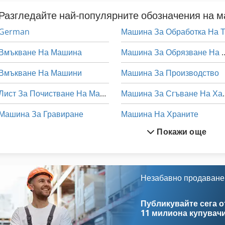
Разгледайте най-популярните обозначения на 
German
Вмъкване На Машина
Машина За Обряз
Вмъкване На Машини
Машина За Производство
Лист За Почистване На Машини
Машина За 
Машина За Гравиране
Машина На Храните
Покажи още
Машина За Гравиране На Стъкло
Машини За Производств
Машина За Миене На Стъкла
Модел На Конструкция
Машина За Обработка На Листов Метал
Монтаж Ж
Незабавно продаване
Машина За Обработка На Месо
Намаляване На Машина
Публикувайте сега от
11 милиона купувач