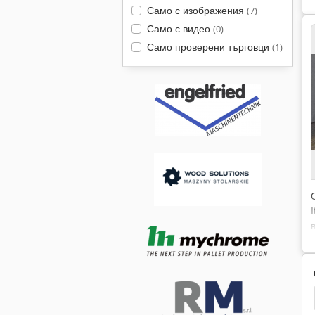
Само с изображения
(7)
Само с видео
(0)
Само проверени търговци
(1)
етка
Votecs
Rehnen
Htc Twister System