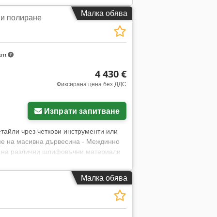
Малка обява
 и полиране
 km
4 430 €
Фиксирана цена без ДДС
Заявете още снимки
Изпрати запитване
етайли чрез четкови инструменти или
ане на масивна дървесина - Междинно
не на различни шлифовъчни материали
 на въртене Технически данни: Мощност
етър на вала: 30 мм Codpfx Aovwf
Малка обява
ина на шлайфащия инструмент: 275 мм
пенно регулируема честота на въртене
990107 Местонахождение: 97447
дно натоварване -