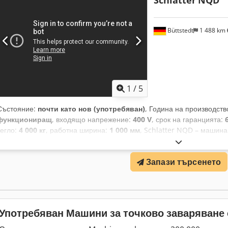
Schlatter
NQD
висока процесна сигурност и прецизно подаване на енергия. Инста
незабавно готова за работа. Управляващите шкафове са оборудва
охлаждане. Технически данни: Chedpfxsy Rmk De Agkja Марка / мо
Büttstedt
1 488 km
производство: 06/2015 Номинално напрежение: 3 x 400 V AC / 50 H
24 V DC Номинална мощност: 10 kVA Заваръчна енергия: 4 kJ Завар
захранващата линия: 32 A Тегло на рамата: прибл. 1.700 kg Тегло 
1.000 kg
1
/
5
Състояние:
почти като нов (употребяван)
, Година на производств
функциониращ
, входящо напрежение:
400 V
, срок на гаранцията:
тегло:
4 000 кг
, работна ширина:
1 000 мм
, Schlatter NQD – машина
рециклирана Предлагаме основно рециклирана машина Schlatter N
доставка на машината е приблизително 4 месеца. Csdpfx Aou Tqhhe
Запази търсенето
движение: 950 мм Скорост на заваряване: до 12 метра/минута Маш
ремонт/като нова. С уважение, Т. Бекер
Употребяван Машини за точково заваряване