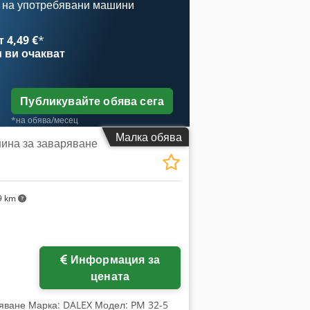
рудване: - Управление чрез система тип
 на употребявани машини
 с крак) Машината не може да бъде
 4,49 €
*
и
ви очакват
Публикувайте обява сега
*на обява/месец
Малка обява
ина за заваряване
9 km
Заявете още снимки
Информация за
цената
ряване Марка: DALEX Модел: PM 32-5