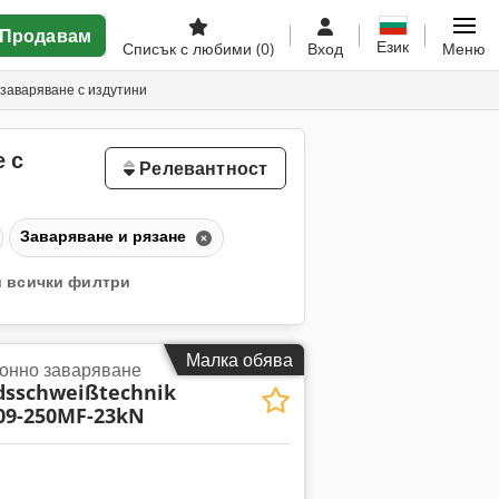
Продавам
Език
Списък с любими
(0)
Вход
Меню
заваряване с издутини
 с
Релевантност
Заваряване и рязане
 всички филтри
Малка обява
онно заваряване
dsschweißtechnik
09-250MF-23kN