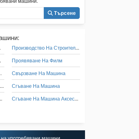
ебявани машини.
Търсене
машини:
 Mebus
Производство На Строителни Материали
 На Месо
Проявяване На Филм
ване На Четка
Свързване На Машина
Машина За Почистване На Част
Сгъване На Машина
Сгъване На Хартия
Сгъване На Машина Аксесоари
Усъвършенстване На Машина
о На Прозорец
Усъвършенстване На Машини
 на употребявани машини