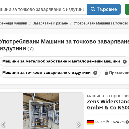
Търсене
орежещи машини
Заваряване и рязане
Употребяван Машини за точково 
Употребявани Машини за точково заваряване
издутини
(7)
Машини за металообработване и металорежещи машини
Машини за точково заваряване с издутини
Премахни
машина за проекци
Zens Widerstan
GmbH & Co
NS0
Kalletal
1 624 km