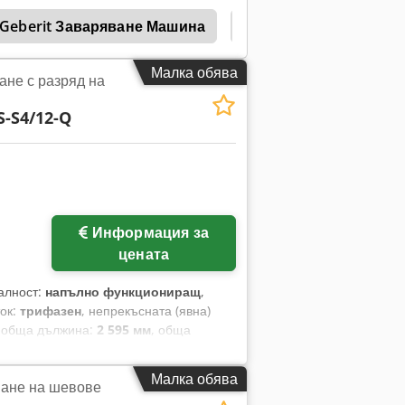
 процес на рециклиране.
Geberit Заваряване Машина
Машина За Заваряван
Малка обява
ане с разряд на
S-S4/12-Q
Информация за
цената
алност:
напълно функциониращ
,
ток:
трифазен
, непрекъсната (явна)
, обща дължина:
2 595 мм
, обща
кондензаторно-разрядна заваръчна
S-S4/12-Q, произведена през 2015
Малка обява
ане на шевове
стриални заваръчни приложения с