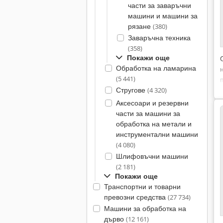
части за заваръчни
машини и машини за
рязане
(380)
Заваръчна техника
(358)
Покажи още
Обработка на ламарина
(5 441)
Стругове
(4 320)
Аксесоари и резервни
части за машини за
обработка на метали и
инструментални машини
(4 080)
Шлифовъчни машини
(2 181)
Покажи още
Транспортни и товарни
превозни средства
(27 734)
Машини за обработка на
дърво
(12 161)