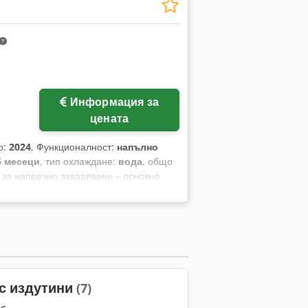
лацията е редовно поддържана и е
ни с допълнително въздушно
дел: GKS-S4/12-Q Година на
z Управляващи напрежения: 230 V AC /
ъчна сила: 12 kN Макс. предпазител на
на управляващите шкафове: прибл.
Информация за
цената
о:
2024
, Функционалност:
напълно
6 месеци
, тип охлаждане:
вода
, общо
 за напречно заваряване – основно
QD за напречно заваряване. Срокът за
gkjha Заваръчни глави: 4 бр. Ход на
ината се продава само след основен
 с издутини
(7)