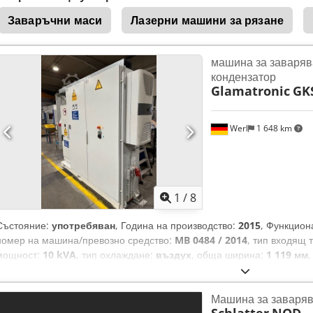
на цилиндрите Тегло: 1090 кг Codpfx Asd Ip Aljgkjha Машината е в
Заваръчни маси
Лазерни машини за рязане
машина за заваряв
кондензатор
Glamatronic
GK
Werl
1 648 km
1
/
8
Състояние:
употребяван
, Година на производство:
2015
, Функцион
номер на машина/превозно средство:
MB 0484 / 2014
, тип входящ 
мощност:
10 kVA
, тип охлаждане:
въздух
, обща ширина:
1 119 мм
височина:
2 510 мм
, общо тегло:
1 700 кг
, За продажба е налична 
инсталация (CD заваръчна машина) марка GLAMATRONIC, модел GK
Машина за заваряв
година. Инсталацията е в добро състояние и е подходяща за инду