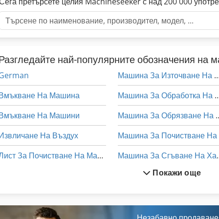
Сега претърсете целия Machineseeker с над 200 000 употр
Разгледайте най-популярните обозначения на 
German
Машина За Източване На
Вмъкване На Машина
Машина За Обработка
Вмъкване На Машини
Машина За Обряз
Извличане На Въздух
Лист За Почистване На Машини
Машина За 
Покажи още
Машина За Виг Заваряване
Машина На Храните
Машина За Заточване На Длетото
Машини За Производств
Машина За Изправяне На Тел
Намаляване На Машина
Незабавно продаване