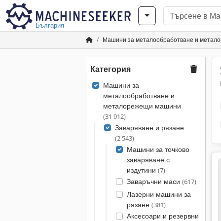
България
Машини за металообработване и метал
Категория
Машини за
металообработване и
металорежещи машини
(31 912)
Заваряване и рязане
(2 543)
Машини за точково
заваряване с
издутини
(7)
Заваръчни маси
(617)
Лазерни машини за
рязане
(381)
Аксесоари и резервни