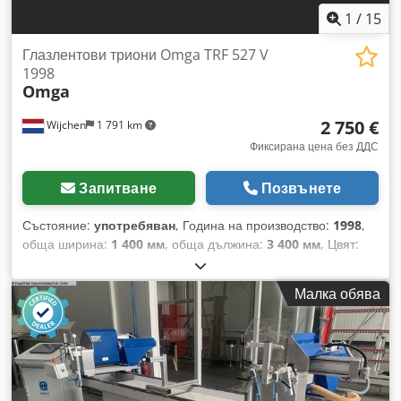
1
/
15
Глазлентови триони Omga TRF 527 V
1998
Omga
2 750 €
Wijchen
1 791 km
Фиксирана цена без ДДС
Запитване
Позвънете
Състояние:
употребяван
, Година на производство:
1998
,
обща ширина:
1 400 мм
, обща дължина:
3 400 мм
, Цвят:
зелен Тегло: 250 кг Размери (Д x Ш x В): 340 x 140 x 150 см
- Година на производство: 1998 г. - Налична документация:
Малка обява
Не - Наличен CE сертификат: Не - Сериен номер: - Брой на
режещите агрегати [брой]: 2 - Макс. ширина на рязане
[мм]: 55 - Макс. височина на рязане [мм]: 110 - Диаметър
на отвора за режещия диск [мм]: 30 - Мин. диаметър на
режещия диск [мм]: 215 - Макс. диаметър на режещия диск
[мм]: 220 - Брой пневматични скоби: 2 Dsdpfxozcnpqe