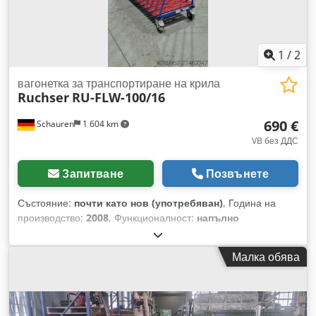
1
/
2
вагонетка за транспортиране на крила
Ruchser
RU-FLW-100/16
690 €
Schauren
1 604 km
VB без ДДС
Запитване
Позвънете
Състояние:
почти като нов (употребяван)
, Година на
производство:
2008
, Функционалност:
напълно
функциониращ
, номер на машина/превозно средство:
E-
008282
, Налични са 2 транспортни вагона. Djdezqu Nxopfx
Малка обява
Apcekr Цена за брой.