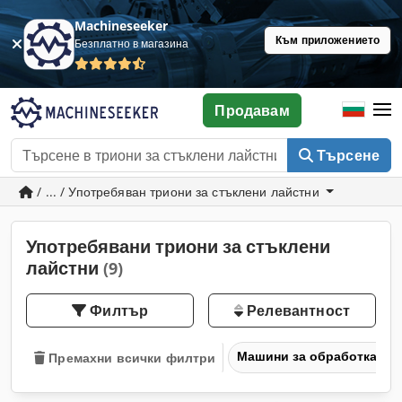
Machineseeker
Към приложението
Безплатно в магазина
Продавам
Търсене
/ ... / Употребяван триони за стъклени лайстни
Употребявани триони за стъклени
лайстни
(9)
Филтър
Релевантност
Машини за обработка на
Премахни всички филтри