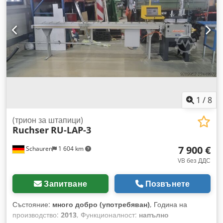
1
/
8
(трион за штапици)
Ruchser
RU-LAP-3
7 900 €
Schauren
1 604 km
VB без ДДС
Запитване
Позвънете
Състояние:
много добро (употребяван)
, Година на
производство:
2013
, Функционалност:
напълно