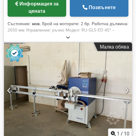
Информация за
Позвънете
цената
Състояние:
нов
, Брой на моторите: 2 бр. Работна дължина:
2650 мм Управление: ръчно Модел: RU-GLS-ED 45° –
машина за рязане на стъклени лайсни ----- Проектирана за
едновременно рязане на стъклени лайсни в двойки.
Малка обява
Двойната машина за рязане на стъклени лайсни RU-GLS-
ED45° се регулира ръчно за желаната дължина. Машината
е разработена за едновременно рязане на стъклени
лайсни под ъгъл 45° и разполага с фиксиран и подвижен
режещ механизъм. Ръчната настройка на дължината е
оборудвана с електрически цифров дисплей. Може да се
реже с дължина от 150 мм до 2650 мм. По време на
процеса на рязане стъклените лайсни се закрепват отгоре
и отпред с пневматично устройство, за да се предотврати
накланянето им. Управлението се извършва чрез двуръчно
управление за безопасност. Диаметър на диска: 250 мм,
дължина: 3700 мм, ширина: 700 мм, напрежение: 400 V.
Поз. 1: Двойна машина за рязане на стъклени лайсни RU-
GLS-ED45° ----- с ръчна настройка на размерите, за
1
/
10