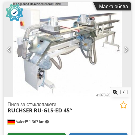
Малка обява
1
/
1
Пила за стъклопакети
RUCHSER
RU-GLS-ED 45°
Aalen
1 367 km