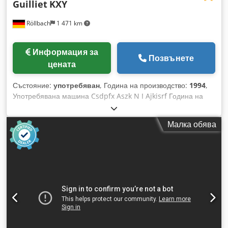
Guilliet
KXY
Röllbach
1 471 km
Информация за
Позвънете
цената
Състояние:
употребяван
, Година на производство:
1994
,
Употребявана машина Csdpfx Aszk N I Ajkisrf Година на
производство: 1994 Оборудване и технически данни: -
Дължина на изравнителната маса: 2100 mm - Диаметър на
Малка обява
инструменталния шпиндел: 30 mm - Диаметър на ножовата
глава: 100 mm - Обороти на ножовата ос: 6000 об/мин -
Работна ширина: 30 - 180 mm - Работна височина: 6 - 120
mm - Мощност на долен, ляв и десен двигател: по 3,7 kW
всяка - Мощност на горен двигател (дебелина): 5,5 kW -
Скорост на подаване: 6 и 12 m/min - Електрическо
регулиране на височината - С 1/10 стъпково управление -
Включително тактово управляван входящ валяк -
Включително ножови глави - Смучащи връзки:
160/120/120/140 mm Наличност: незабавно Локация на