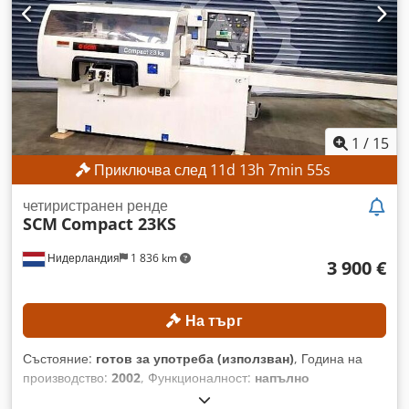
диаметър на инструмента при вертикален шпиндел: 232
мм Макс. диаметър на инструмента при хоризонтален
шпиндел (с изключение на първия шпиндел): 200 мм
Разположение и мощност на шпинделите 1. Шпиндел
отдолу: 5,5 kW 2. Шпиндел отляво: 7,5 kW 3. Шпиндел
отдясно: 7,5 kW 4. Шпиндел отгоре: 11 kW 5. Шпиндел
отдолу: 5,5 kW ДЕТАЙЛИ ЗА МАШИНАТА Захранващо
напрежение: 400 V Cedpozrmptofx Akierf Захранваща
1
/
15
мощност: 32 kW Предпазител: 64 A Размери и тегло
Приключва след
11
d
13
h
7
min
53
s
Размери (Д x Ш x В): 4000 x 1400 x 1350 мм Тегло: 2500 кг
ОБОРУДВАНЕ Версия с 5 шпиндела Обработка от четири
четиристранен ренде
страни Входна маса CE маркировка Забележка: 5-ият
SCM
Compact 23KS
шпиндел е дефектен.
Нидерландия
1 836 km
3 900 €
На търг
Състояние:
готов за употреба (използван)
, Година на
производство:
2002
, Функционалност:
напълно
функциониращ
, работна ширина:
230 мм
, диаметър на