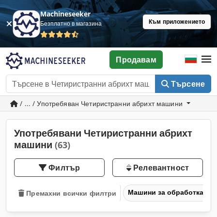
Machineseeker
Към приложението
Безплатно в магазина
Продавам
Търсене
/ ... / Употребяван Четиристранни абрихт машини
Употребявани Четиристранни абрихт
машини
(63)
Филтър
Релевантност
Машини за обработка на
Премахни всички филтри