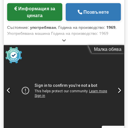
Информация за
Позвънете
цената
Състояние:
употребяван
, Година на производство:
1969
,
Употребявана машина Година на производство: 1969
Работи безупречно Максимална работна ширина: 170 мм
Максимална работна височина: 130 мм 1. вал: долу 2. вал:
Малка обява
вдясно 3. вал: вляво Credpfxjxavtqo Akiof 4. вал: вдясно 5.
вал: отгоре Наличност: краткосрочно Място на склад:
Рьолбах