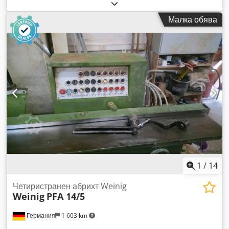
Технически данни: Дължина на изравнителната маса: 2100
мм Диаметър на шпиндела за инструменти: 30 мм
Малка обява
Диаметър на абрихтовите глави: 100 мм Обороти на
абрихтовите валове: 6000 об/мин Работна ширина: 30 –
180 мм Работна височина: 6 – 120 мм С опционално
налична по-малка абрихтова глава за левия вал плюс по-
тесни подаващи ролки може да се постигне минимална
работна ширина от 15 мм. Мощност на двигателя (долу,
ляво, дясно): по 3,7 kW Мощност на двигателя (горе –
дебелинен вал): 5,5 kW Скорост на подаване: 6 и 12 м/мин
Електрически регулиране на височината С 1/10 степенно
управление Включва ролка за подаване с цикличен контрол
Включва планерни глави Codpfx Aoxgkf Uokiorf Изходи за
прахоотвеждане: 160/120/120/140 мм Наличност:
незабавно Местонахождение: Фльорсхайм
1
/
14
Четиристранен абрихт Weinig
Weinig
PFA 14/5
Германия
1 603 km