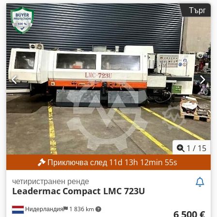
Търг
1
/
15
Приключва след
11
d
13
h
12
min
53
s
четиристранен ренде
Leadermac
Compact LMC 723U
Нидерландия
1 836 km
6 500 €