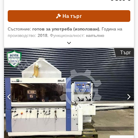
На търг
Състояние:
готов за употреба (използван)
, Година на
производство:
2018
, Функционалност:
напълно
функциониращ
, ширина рендосване:
230 мм
, максимална
скорост на въртене:
6 000 об/мин
, диаметър на вретеното:
Търг
40 мм
, височина на рендене:
150 мм
, диаметър на ролката:
140 мм
, ТЕХНИЧЕСКИ ДЕТАЙЛИ Минимална ширина на
рендето: 15 мм Максимална ширина на рендето: 230 мм
Минимална височина на рендето: 10 мм Максимална
височина на рендето: 150 мм Брой шпиндели: 6 бр.
Диаметър на шпиндела: 40 мм Crjdpfjzrmupex Akijf
Скорост на въртене на рендето: 6 000 об./мин. Дължина на
входната маса: 1 570 мм Подаващо устройство Мощност
на задвижващия мотор: 5,5 kW Тип задвижване: карданно
Система за подаване: автоматична Минимална скорост на
подаване: 6 м/мин. Максимална скорост на подаване: 24
м/мин. Регулиране на скоростта на подаване: стъпково
Диаметър на всмукателния накрайник: 120 мм ДЕТАЙЛИ