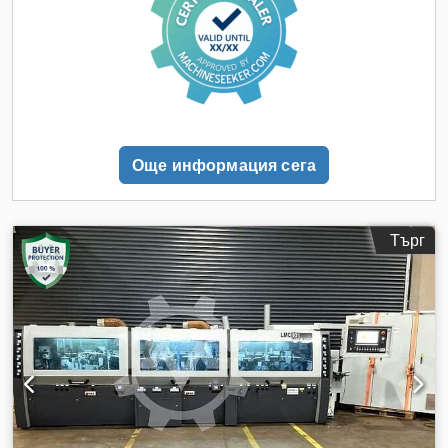
kW Главен предпазител: 63 A Csdpfjwnh Ekjx Akiorf
Размери: 4500 x 1500 x 1700 мм (Д x Ш x В), тегло 2500 кг. -
Година на производство: 2000 - Документация: не е
налична - CE сертификат: не е наличен - Сериен номер:
89525 - Транспортни размери: 4500 mm x 1500 mm x 1700
mm (д x ш x в) Финансова информация ДДС: Обявената
цена е без включен ДДС ДДС/облагаемост по маржа: ДДС
се приспада за фирми Доставка и изкупуване възможни по
Още информация сега
всяко време за всичко от индустриалния сектор Йорик
Дибелс
Търг