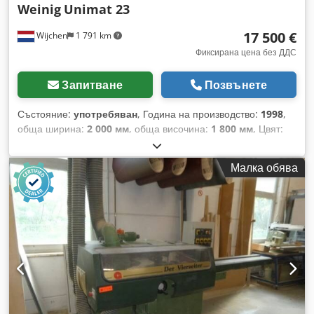
Weinig
Unimat 23
17 500 €
Wijchen
1 791 km
Фиксирана цена без ДДС
Запитване
Позвънете
Състояние:
употребяван
, Година на производство:
1998
,
обща ширина:
2 000 мм
, обща височина:
1 800 мм
, Цвят:
Сив Тегло (нето): 5 000 кг Размери (Д x Ш x В): 450 x 200 x
180 см Четиристранен абрихт Weinig Unimat 23 Година на
Малка обява
производство: 1998 Сериен номер: 82747 Crodpfx Akewnh
D Teisf Скорост на подаване: 5/36 м/мин Мин./макс.
ширина на заготовката: 20/230 мм Мин./макс. височина на
заготовката: 8/160 мм Диаметър на шпиндела: 40 мм Легло
с половин сандък 1-ви шпиндел (долу): 7,5 kW 2-ри
шпиндел (дясно): 7,5 kW 3-ти шпиндел (ляво): 7,5 kW 4-ти
шпиндел (горе): 7,5 kW 5-ти шпиндел (долу): 7,5 kW 6-ти
универсален шпиндел: 11 kW Обща мощност: 55 kW Общ
ток: 119 ампера Предпазител: 125 ампера Транспортни
размери: 4500 x 2000 x 1800 мм (Д x Ш x В) Тегло ±5000 кг -