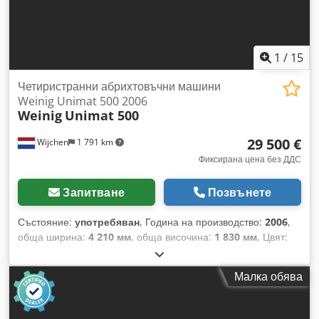
склада: 63934 Рьолбах
1
/
15
Четиристранни абрихтовъчни машини
Weinig Unimat 500 2006
Weinig
Unimat 500
29 500 €
Wijchen
1 791 km
Фиксирана цена без ДДС
Запитване
Позвънете
Състояние:
употребяван
, Година на производство:
2006
,
обща ширина:
4 210 мм
, обща височина:
1 830 мм
, Цвят:
Син Собствено тегло: 10 кг Размери (Д x Ш x В): 190 x 421 x
183 см - Година на производство: 2006 - Налична
Малка обява
документация: Не - Наличие на CE маркировка: Да -
Наличие на CE сертификат: Не - Сериен номер: 107707 -
Брой шпиндели [брой]: 6 - Шпиндел 1: - Тип шпиндел: