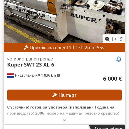
1
/
15
Приключва след
11
d
13
h
2
min
53
s
четиристранен ренде
Kuper
SWT 23 XL-6
Нидерландия
1 836 km
6 000 €
На търг
Състояние:
готов за употреба (използван)
, Година на
производство:
2006
, номер на машина/превозно средство:
2087
, Функционалност:
напълно функциониращ
, общо
тегло:
4 000 кг
, работна ширина:
230 мм
, диаметър на
Малка обява