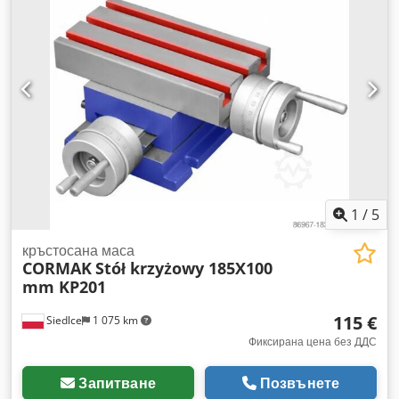
Кръстатият плот е здраво изработен от висококачествени
материали. - Идеален за работа с бормашини, фрези и
други машини, като осигурява прецизно позициониране
при разстъргване или пробиване. - Оборудван е с въртяща
се основа с деление 360°/3 мм. - Предпазителят на
шпилката не позволява стружки да попаднат в работния
механизъм на подаването. - Допълнително предимство е
линейната скала, улесняваща постоянния контрол на
позицията на плота по осите X и Y. - Нониус: 4 мм/0,02 мм.
Djdsvu Tn Sjpfx Albock
1
/
5
кръстосана маса
CORMAK
Stół krzyżowy 185X100
mm KP201
115 €
Siedlce
1 075 km
Фиксирана цена без ДДС
Запитване
Позвънете