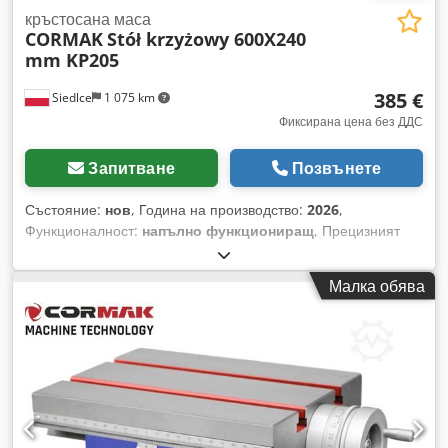
кръстосана маса
CORMAK
Stół krzyżowy 600X240
mm KP205
385 €
Siedlce
1 075 km
Фиксирана цена без ДДС
Запитване
Позвънете
Състояние:
нов
, Година на производство:
2026
,
Функционалност:
напълно функциониращ
, Прецизният
кръстат плот с предпазител на винта и плъзгащи се
направляващи, изработени по метода „лястовича опашка“,
Малка обява
значително подобрява твърдостта на плота и позволява
елиминиране на луфтовете при подаванията. Описание на
кръстатия плот: - Кръстатият плот е здраво изработен от
висококачествени материали. - Идеално подпомага
работата на бормашини, фрези и др., осигурявайки
прецизно позициониране при разстъргване или пробиване.
- Предпазителят на винта предотвратява навлизане на
стружки в механизма за подаване. - Допълнително