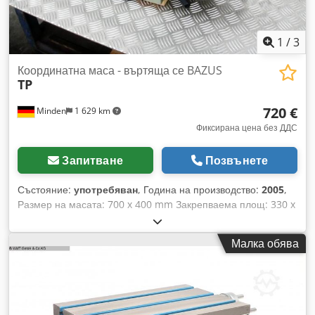
1
/
3
Координатна маса - въртяща се BAZUS
TP
720 €
Minden
1 629 km
Фиксирана цена без ДДС
Запитване
Позвънете
Състояние:
употребяван
, Година на производство:
2005
,
Размер на масата: 700 x 400 mm Закрепваема площ: 330 x
580 mm Dcsdpocw Tqksfx Albok 3 T-канала по 12 mm Ход
на движение: ок. 400 mm Скала: 0,05 mm 1 оборот на
Малка обява
шпиндела = 4 mm Завърта се на 360° с фиксация
Строителна височина: 195 mm Максимално натоварване
на масата: ок. 100 kg Максимално работно налягане: ок.
500 kg Необходима площ (Д x Ш x В): 850 x 400 x 195 mm
Тегло: ок. 172 kg Оригинално опакован – година на