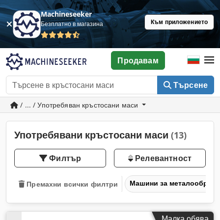
Machineseeker
Към приложението
Безплатно в магазина
Продавам
Търсене
/ ... / Употребяван кръстосани маси
Употребявани кръстосани маси
(13)
Филтър
Релевантност
Машини за металообраб
Премахни всички филтри
Малка обява