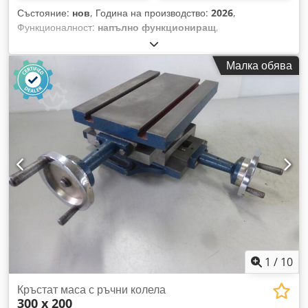
Състояние:
нов
, Година на производство:
2026
,
Функционалност:
напълно функциониращ
,
Координационна кръстосана маса с работна повърхност,
изработена от прецизно шлифован чугун. Оборудвана с Т-
Малка обява
образни канали за лесно закрепване на обработвания
детайл. Предназначена за прецизна обработка, фрезоване
и пробиване с висока точност, осигурена от точния нониус
0,02 мм. Технически данни Размер на менгемето [мм]: 125
Размер на основата [мм]: 200x270 Размер на масата [мм]:
475x154 Напречен ход [мм]: 150 Надлъжен ход [мм]: 320
Нониус [мм]: 0,02 Ширина на канала [мм]: 16 Dedpfxsvu
Tnxs Albeck Разстояние между болтовете [мм]: 175 Общи
размери [мм]: 772 x 440 x 180 Тегло [кг]: 28
1
/
10
Кръстат маса с ръчни колела
300 x 200