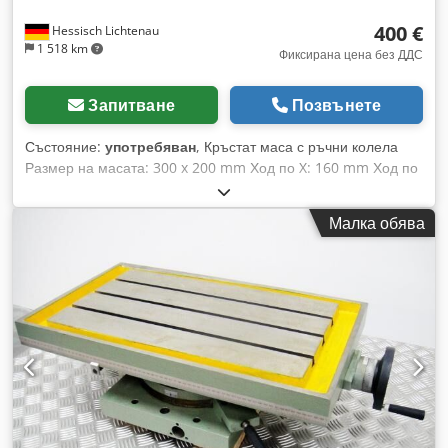
400 €
Hessisch Lichtenau
1 518 km
Фиксирана цена без ДДС
Запитване
Позвънете
Състояние:
употребяван
, Кръстат маса с ръчни колела
Размер на масата: 300 x 200 mm Ход по X: 160 mm Ход по
Y: 240 mm Височина на конструкцията: 141 mm Djdpjxf
Uxiofx Albjck - Стъпка на винта: 4 mm (4 mm ход на оборот
Малка обява
на ръчката) - Въртяща се на 340° - Лястовича опашка
направляващи - 2 T-образни канала на работната
повърхност, 14 mm Тегло: 38 kg В добро състояние