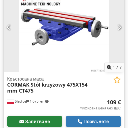
1
/
7
Кръстосана маса
CORMAK
Stół krzyżowy 475X154
mm CT475
109 €
Siedlce
1 075 km
Фиксирана цена без ДДС
Запитване
Позвънете