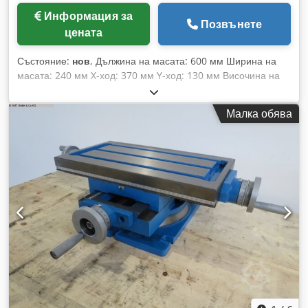
Информация за
Позвънете
цената
Състояние:
нов
, Дължина на масата: 600 мм Ширина на
масата: 240 мм X-ход: 370 мм Y-ход: 130 мм Височина на
масата: 165 мм Тегло: 60 кг Размери (Д x Ш x В): 0,8 x 0,45
x 0,2 м Dcsdpjfgvzusfx Albjk Кръстат маса с въртяща се
Малка обява
плоча