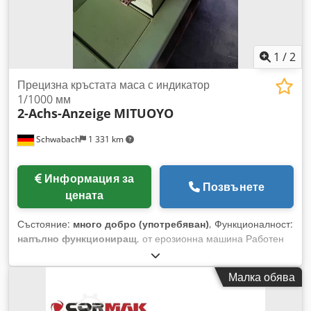
1
/
2
Прецизна кръстатa маса с индикатор
1/1000 мм
2-Achs-Anzeige
MITUOYO
Schwabach
1 331 km
Информация за
Позвънете
цената
Състояние:
много добро (употребяван)
, Функционалност:
напълно функциониращ
, от ерозионна машина Работен
ход по X: 220 мм Работен ход по Y: 160 мм Mitutoyo 2-осен
цифров дисплей с точност на показване 1/1000 мм
Малка обява
Dcjdjznh E Ijpfx Albok . Основата - без оценка .