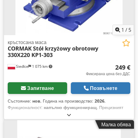
1
/
5
кръстосана маса
CORMAK
Stół krzyżowy obrotowy
330X220 KP1-303
249 €
Siedlce
1 075 km
Фиксирана цена без ДДС
Запитване
Позвънете
Състояние:
нов
, Година на производство:
2026
,
Функционалност:
напълно функциониращ
, Прецизният
кръстат плот с предпазител на шпилката, направляващи с
призматичен профил „лястовича опашка“, значително
Малка обява
повишават здравината на плота и позволяват елиминиране
на луфтовете в ходовете. Описание на кръстатия плот: -