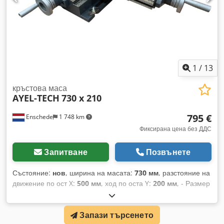
1
/
13
кръстова маса
AYEL-TECH
730 x 210
795 €
Enschede
1 748 km
Фиксирана цена без ДДС
Запитване
Позвънете
Състояние:
нов
, ширина на масата:
730 мм
, разстояние на
движение по ост X:
500 мм
, ход по оста Y:
200 мм
, - Размер
на масата: 730 × 210 mm Dcjdoyqwnrjpfx Albok - Работен
ход (X/Y): 500 × 200 mm
Запази търсенето