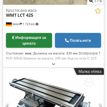
1
/
6
Кръстосана маса
WMT
LCT 425
Velen
1 723 km
Информация за
Позвънете
цената
Състояние:
нов
, Дължина на масата: 430 мм Dcodpoupw T
Rsfx Albok Ширина на масата: 240 мм Ход по оста X: 225
мм Ход по оста Y: 160 мм Височина на масата: 160 мм T-
образни канали: 12 мм Тегло: 45 кг Размери (Д x Ш x В): 0,6
Малка обява
x 0,45 x 0,2 м Кръстачен маса с въртяща се платформа