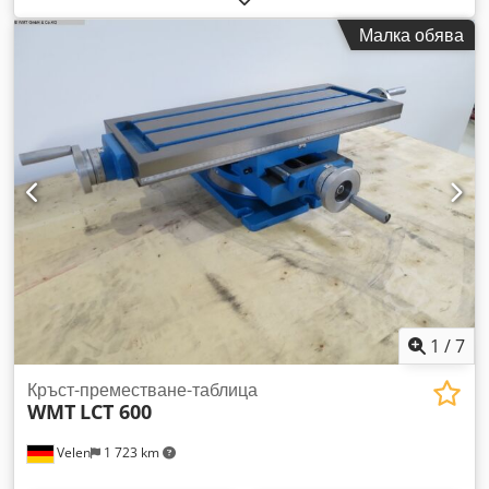
жлебове: 12 мм Тегло: 33 кг Размери (Д x Ш x В): 0,41 x 0,35
Малка обява
x 0,22 м Кръст маса с въртяща се плоча
1
/
7
Кръст-преместване-таблица
WMT
LCT 600
Velen
1 723 km