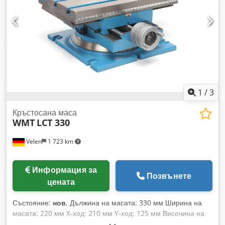
производство приблизителна *- Нов – неизползван -* *- 1
брой в наличност -*
1
/
3
Кръстосана маса
WMT
LCT 330
Velen
1 723 km
Информация за
Позвънете
цената
Състояние:
нов
, Дължина на масата: 330 мм Ширина на
масата: 220 мм X-ход: 210 мм Y-ход: 125 мм Височина на
масата: 150 мм Dcjdpfx Aeupw Twelbek Т-образни