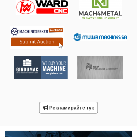
Пречистване На Машина
Производство На Строителни Материали
Ред Машина
Свързване На Машина
Сгъване На Машина
Сгъване На Машина Аксесоари
Смесване На Растения
Стъклени Маси
Рекламирайте тук
Транспортни Каси
Търговията С Храни