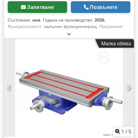
Запитване
Позвънете
Състояние:
нов
, Година на производство:
2026
,
Функционалност:
напълно функциониращ
, Прецизният
кръстат плот с предпазител на винта и плъзгащи се
направляващи, изработени по метода „лястовича опашка“,
Малка обява
значително подобрява твърдостта на плота и позволява
елиминиране на луфтовете при подаванията. Описание на
кръстатия плот: - Кръстатият плот е здраво изработен от
висококачествени материали. - Идеално подпомага
работата на бормашини, фрези и др., осигурявайки
прецизно позициониране при разстъргване или пробиване.
- Предпазителят на винта предотвратява навлизане на
стружки в механизма за подаване. - Допълнително
предимство е скалата на летвата, която улеснява
постоянната проверка на положението на плота по осите X
и Y. Dsdovu Uwuepfx Albsck - Нониус 4 mm/0,02 mm
1
/
5