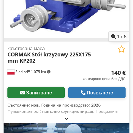
предимство е скалата на летвата, която улеснява
постоянната проверка на положението на плота по осите X
и Y. - Нониус 4 mm/0,02 mm Dodpfx Ajvu Trwjlbjck
1
/
6
кръстосана маса
CORMAK
Stół krzyżowy 225X175
mm KP202
140 €
Siedlce
1 075 km
Фиксирана цена без ДДС
Запитване
Позвънете
Състояние:
нов
, Година на производство:
2026
,
Функционалност:
напълно функциониращ
, Прецизният
кръстат плот с предпазител на винта и плъзгащи
направляващи, изработени по метода "ластовича опашка",
значително подобрява твърдостта на плота и позволява